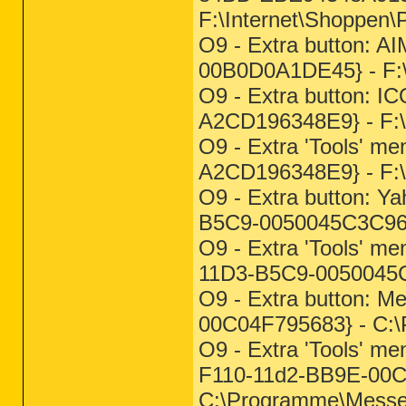
F:\Internet\Shoppen\P
O9 - Extra button: 
00B0D0A1DE45} - F
O9 - Extra button: I
A2CD196348E9} - F:
O9 - Extra 'Tools' m
A2CD196348E9} - F:
O9 - Extra button: 
B5C9-0050045C3C96}
O9 - Extra 'Tools' 
11D3-B5C9-0050045C
O9 - Extra button: 
00C04F795683} - C:
O9 - Extra 'Tools' 
F110-11d2-BB9E-00C
C:\Programme\Mess