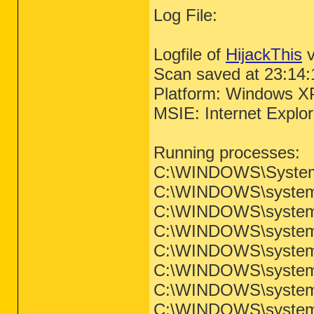
Log File:
Logfile of
HijackThis
v
Scan saved at 23:14:
Platform: Windows X
MSIE: Internet Explo
Running processes:
C:\WINDOWS\System
C:\WINDOWS\system
C:\WINDOWS\system3
C:\WINDOWS\system3
C:\WINDOWS\system3
C:\WINDOWS\system3
C:\WINDOWS\system
C:\WINDOWS\system