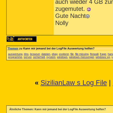
auch wieder 4 GB zum
zugemutet.
Gute Nacht
Nolly
Themen
zu Kann mir jemand bei der LogFile Auswertung helfen?
auswertung
,
bho
,
browser
,
dateien
,
ebay
,
explorer
,
file
,
file missing
,
firewall
,
frage
,
han
programme
,
server
,
sicherheit
,
system
,
windows
,
windows messenger
,
windows xp
,
y
«
SizilianLaw s Log File
|
Ähnliche Themen: Kann mir jemand bei der LogFile Auswertung helfen?