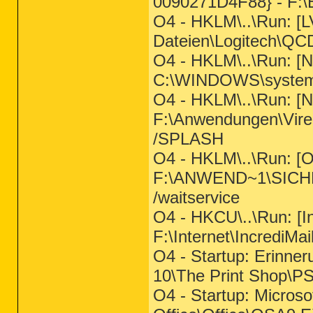
0090271D4F88} - F:\
O4 - HKLM\..\Run: 
Dateien\Logitech\Q
O4 - HKLM\..\Run: [
C:\WINDOWS\system
O4 - HKLM\..\Run: 
F:\Anwendungen\Vir
/SPLASH
O4 - HKLM\..\Run: [Ou
F:\ANWEND~1\SICHE
/waitservice
O4 - HKCU\..\Run: [In
F:\Internet\IncrediMai
O4 - Startup: Erinner
10\The Print Shop\P
O4 - Startup: Microso