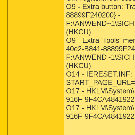
O9 - Extra button: 
88899F240200} -
F:\ANWEND~1\SICHER
(HKCU)
O9 - Extra 'Tools' 
40e2-B841-88899F24
F:\ANWEND~1\SICHER
(HKCU)
O14 - IERESET.INF:
START_PAGE_URL=http
O17 - HKLM\System\C
916F-9F4CA4841922}:
O17 - HKLM\System\C
916F-9F4CA4841922}: