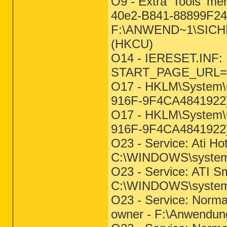
O9 - Extra 'Tools' 
40e2-B841-88899F24
F:\ANWEND~1\SICHER
(HKCU)
O14 - IERESET.INF:
START_PAGE_URL=http
O17 - HKLM\System\C
916F-9F4CA4841922}:
O17 - HKLM\System\C
916F-9F4CA4841922}:
O23 - Service: Ati Hot
C:\WINDOWS\system3
O23 - Service: ATI S
C:\WINDOWS\system3
O23 - Service: Norma
owner - F:\Anwendun