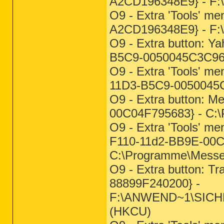
A2CD196348E9} - F:
O9 - Extra 'Tools' m
A2CD196348E9} - F:
O9 - Extra button: 
B5C9-0050045C3C96}
O9 - Extra 'Tools' 
11D3-B5C9-0050045C
O9 - Extra button: 
00C04F795683} - C:
O9 - Extra 'Tools' 
F110-11d2-BB9E-00C
C:\Programme\Mess
O9 - Extra button: 
88899F240200} -
F:\ANWEND~1\SICHER
(HKCU)