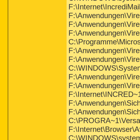
F:\Internet\IncrediMai
F:\Anwendungen\Vire
F:\Anwendungen\Vire
F:\Anwendungen\Vi
C:\Programme\Micros
F:\Anwendungen\Vir
F:\Anwendungen\Vi
C:\WINDOWS\System
F:\Anwendungen\Vir
F:\Anwendungen\Vire
F:\Internet\INCRED~
F:\Anwendungen\Siche
F:\Anwendungen\Siche
C:\PROGRA~1\Versate
F:\Internet\Browser\
C:\WINDOWS\system