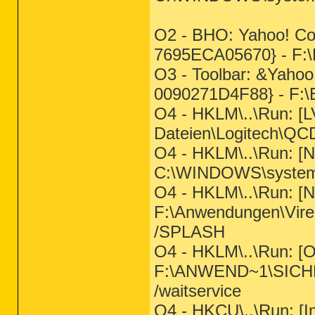
O2 - BHO: Yahoo! C
7695ECA05670} - F:\
O3 - Toolbar: &Yaho
0090271D4F88} - F:\
O4 - HKLM\..\Run: 
Dateien\Logitech\Q
O4 - HKLM\..\Run: [
C:\WINDOWS\system
O4 - HKLM\..\Run: 
F:\Anwendungen\Vir
/SPLASH
O4 - HKLM\..\Run: [Ou
F:\ANWEND~1\SICHE
/waitservice
O4 - HKCU\..\Run: [In