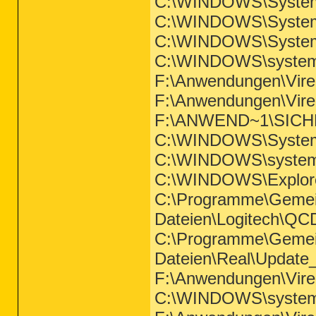
C:\WINDOWS\System
C:\WINDOWS\System
C:\WINDOWS\System
C:\WINDOWS\system3
F:\Anwendungen\Vi
F:\Anwendungen\Vire
F:\ANWEND~1\SICHE
C:\WINDOWS\System
C:\WINDOWS\system3
C:\WINDOWS\Explor
C:\Programme\Geme
Dateien\Logitech\Q
C:\Programme\Geme
Dateien\Real\Update
F:\Anwendungen\Vir
C:\WINDOWS\system