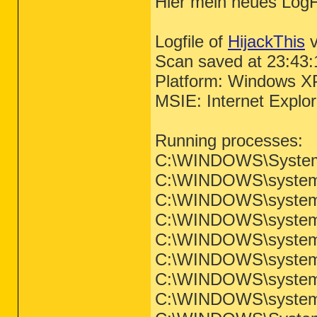
Hier mein neues LogF
Logfile of
HijackThis
v
Scan saved at 23:43:
Platform: Windows X
MSIE: Internet Explo
Running processes:
C:\WINDOWS\System
C:\WINDOWS\system
C:\WINDOWS\system3
C:\WINDOWS\system3
C:\WINDOWS\system3
C:\WINDOWS\system3
C:\WINDOWS\system
C:\WINDOWS\system