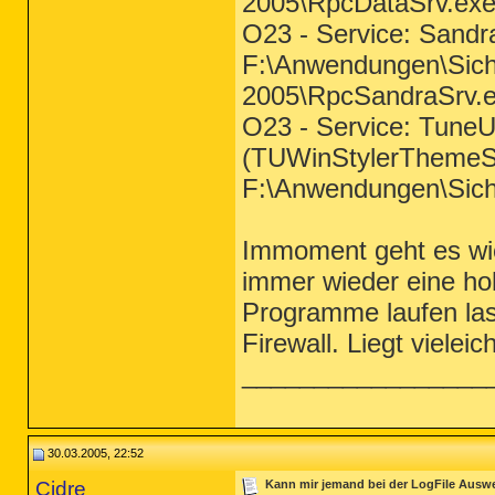
2005\RpcDataSrv.ex
O23 - Service: Sandr
F:\Anwendungen\Siche
2005\RpcSandraSrv.
O23 - Service: Tune
(TUWinStylerThemeS
F:\Anwendungen\Sic
Immoment geht es wi
immer wieder eine h
Programme laufen las
Firewall. Liegt vielei
_________________
30.03.2005, 22:52
Cidre
Kann mir jemand bei der LogFile Ausw