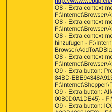
http://www.webtip.ch/
O8 - Extra context m
F:\Internet\Browser\
O8 - Extra context m
F:\Internet\Browser\
O8 - Extra context me
hinzufügen - F:\Inter
Browser\AddToADBlac
O8 - Extra context men
F:\Internet\Browser\
O9 - Extra button: P
84BD-EBE94348A913
F:\Internet\Shoppen\P
O9 - Extra button: 
00B0D0A1DE45} - F
O9 - Extra button: I