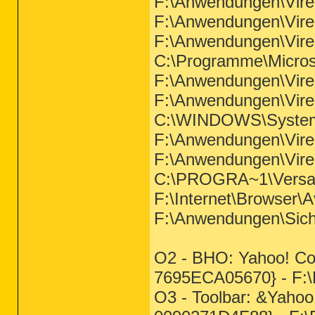
F:\Anwendungen\Vire
F:\Anwendungen\Vire
F:\Anwendungen\Vi
C:\Programme\Micros
F:\Anwendungen\Vir
F:\Anwendungen\Vi
C:\WINDOWS\System
F:\Anwendungen\Vir
F:\Anwendungen\Vire
C:\PROGRA~1\Versate
F:\Internet\Browser\
F:\Anwendungen\Siche
O2 - BHO: Yahoo! C
7695ECA05670} - F:\
O3 - Toolbar: &Yaho