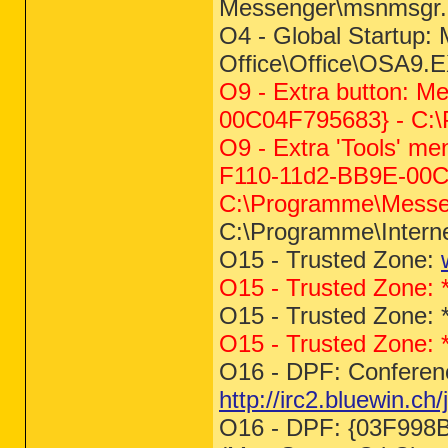
Messenger\msnmsgr.
O4 - Global Startup: 
Office\Office\OSA9.
O9 - Extra button: 
00C04F795683} - C
O9 - Extra 'Tools' 
F110-11d2-BB9E-00C
C:\Programme\Mes
C:\Programme\Interne
O15 - Trusted Zone:
O15 - Trusted Zone: 
O15 - Trusted Zone: 
O15 - Trusted Zone: 
O16 - DPF: Conferen
http://irc2.bluewin.ch/
O16 - DPF: {03F998