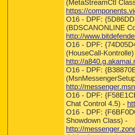
(MetaStreamCtl Class
https://components.v
O16 - DPF: {5D86D
(BDSCANONLINE Cont
http://www.bitdefend
O16 - DPF: {74D05
(HouseCall-Kontrolle)
http://a840.g.akamai.
O16 - DPF: {B3887
(MsnMessengerSetupD
http://messenger.ms
O16 - DPF: {F58E1
Chat Control 4.5) -
ht
O16 - DPF: {F6BF0D
Showdown Class) -
http://messenger.zon