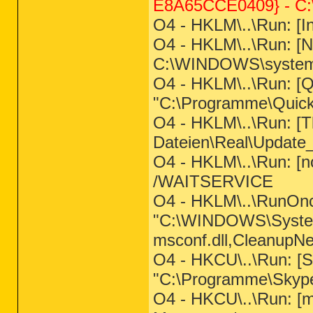
E8A65CCE0409} - C:
O4 - HKLM\..\Run: [
O4 - HKLM\..\Run: [N
C:\WINDOWS\system
O4 - HKLM\..\Run: [Q
"C:\Programme\QuickT
O4 - HKLM\..\Run: [
Dateien\Real\Update
O4 - HKLM\..\Run: [
/WAITSERVICE
O4 - HKLM\..\RunOnc
"C:\WINDOWS\System
msconf.dll,CleanupNe
O4 - HKCU\..\Run: [S
"C:\Programme\Skype
O4 - HKCU\..\Run: 