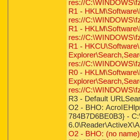
res://C:\WINDOWS\fzt
R1 - HKLM\Software\M
res://C:\WINDOWS\fzt
R1 - HKLM\Software\M
res://C:\WINDOWS\fzt
R1 - HKCU\Software\M
Explorer\Search,Sear
res://C:\WINDOWS\fzt
R0 - HKLM\Software\M
Explorer\Search,Sear
res://C:\WINDOWS\fzt
R3 - Default URLSear
O2 - BHO: AcroIEHlp
784B7D6BE0B3} - C:
6.0\Reader\ActiveX\A
O2 - BHO: (no name