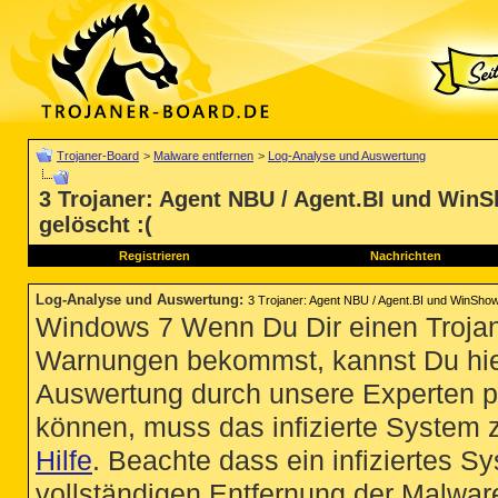
Trojaner-Board
>
Malware entfernen
>
Log-Analyse und Auswertung
3 Trojaner: Agent NBU / Agent.BI und WinS
gelöscht :(
Registrieren
Nachrichten
Log-Analyse und Auswertung
:
3 Trojaner: Agent NBU / Agent.BI und WinShow.
Windows 7 Wenn Du Dir einen Trojan
Warnungen bekommst, kannst Du hie
Auswertung durch unsere Experten p
können, muss das infizierte System 
Hilfe
. Beachte dass ein infiziertes S
vollständigen Entfernung der Malware