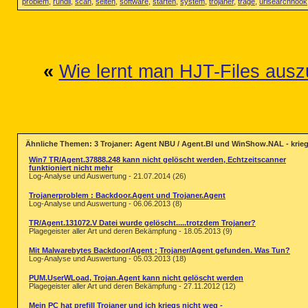
problem
,
rundll
,
scan
,
seiten
,
software
,
starten
,
system
,
trojaner
,
träge
,
urlsearchhook
«
Wie lernt man HJT-Files aus
Ähnliche Themen: 3 Trojaner: Agent NBU / Agent.BI und WinShow.NAL - kriegs
Win7 TR/Agent.37888.248 kann nicht gelöscht werden, Echtzeitscanner
funktioniert nicht mehr
Log-Analyse und Auswertung - 21.07.2014 (26)
Trojanerproblem : Backdoor.Agent und Trojaner.Agent
Log-Analyse und Auswertung - 06.06.2013 (8)
TR/Agent.131072.V Datei wurde gelöscht.....trotzdem Trojaner?
Plagegeister aller Art und deren Bekämpfung - 18.05.2013 (9)
Mit Malwarebytes Backdoor/Agent ; Trojaner/Agent gefunden. Was Tun?
Log-Analyse und Auswertung - 05.03.2013 (18)
PUM.UserWLoad, Trojan.Agent kann nicht gelöscht werden
Plagegeister aller Art und deren Bekämpfung - 27.11.2012 (12)
Mein PC hat prefill Trojaner und ich kriegs nicht weg -