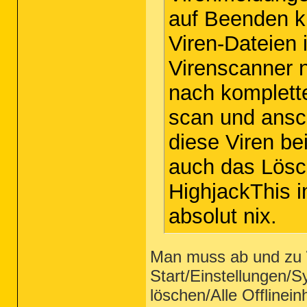
auf Beenden kl
Viren-Dateien
Virenscanner 
nach kompletter
scan und ansc
diese Viren be
auch das Lösch
HighjackThis 
absolut nix.
Man muss ab und zu
Start/Einstellungen/
löschen/Alle Offlinein