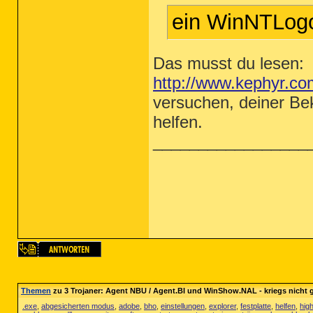
ein WinNTLogo
Das musst du lesen:
http://www.kephyr.co
versuchen, deiner Be
helfen.
_________________
Themen
zu 3 Trojaner: Agent NBU / Agent.BI und WinShow.NAL - kriegs nicht g
.exe
,
abgesicherten modus
,
adobe
,
bho
,
einstellungen
,
explorer
,
festplatte
,
helfen
,
high