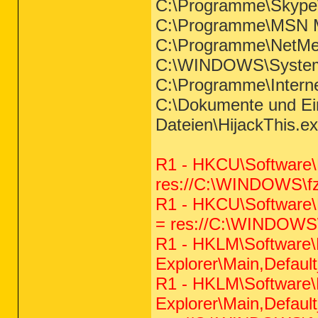
C:\Programme\Skype
C:\Programme\MSN 
C:\Programme\NetMee
C:\WINDOWS\System3
C:\Programme\Inter
C:\Dokumente und Ein
Dateien\HijackThis.e
R1 - HKCU\Software\M
res://C:\WINDOWS\fzt
R1 - HKCU\Software\M
= res://C:\WINDOWS\f
R1 - HKLM\Software\M
Explorer\Main,Defau
R1 - HKLM\Software\M
Explorer\Main,Defau