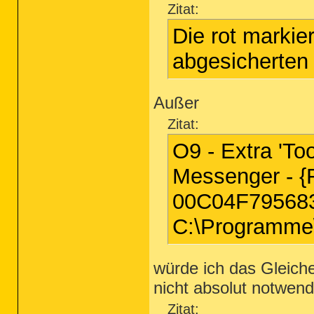
Zitat:
Die rot markier
abgesicherten
Außer
Zitat:
O9 - Extra 'T
Messenger - 
00C04F795683
C:\Programm
würde ich das Gleich
nicht absolut notwend
Zitat: