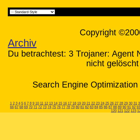
Copyright ©200
Archiv
Du betrachtest: 3 Trojaner: Agent
nicht gelöscht
Search Engine Optimization 
1
2
3
4
5
6
7
8
9
10
11
12
13
14
15
16
17
18
19
20
21
22
23
24
25
26
27
28
29
30
31
3
66
67
68
69
70
71
72
73
74
75
76
77
78
79
80
81
82
83
84
85
86
87
88
89
90
91
92
9
120
121
122
123
1