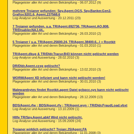
Plagegeister aller Art und deren Bekämpfung - 06.07.2012 (9)
mehrere Trojaner gefunden: Spy.Agent.OGS, Spy.Banker.Gen2,
Graftor.9201.6, Agent.237568.6
Log-Analyse und Auswertung - 20.12.2011 (23)
7 Trojaner gefunden. u.a. TR/Agent.692736, TR/Agent.AO.808,
TR/Disabler.NAJ.44..
Plagegeister aller Art und deren Bekämpfung - 26.03.2010 (2)
5 Trojaner ( u.a. TR/Agent.25600.24, TR/Agent.38400.6...) + Rootkit
Plagegeister aller Art und deren Bekämpfung - 01.03.2010 (1)
TR/Agent.dkug & TR/Dldr.Tracur.B43 können nicht gelöscht werden
Log-Analyse und Auswertung - 28.02.2010 (3)
DR/Dldr.Agent.czxg gelöscht?
Plagegeister aller Art und deren Bekämpfung - 13.02.2010 (3)
WORM/Agent XD infiziert und kann nicht gelöscht werden!
Plagegeister aller Art und deren Bekämpfung - 30.01.2010 (3)
Malewarebytes findet Rootkit.agent Datei gcbpcc.sys kann nicht gelöscht
werden
Plagegeister aller Art und deren Bekämpfung - 28.12.2009 (13)
BDS/Agent.rfw ; BDS/Agent.rfv ; TR/Agent.wyn ; TR/Dldr.FraudLoad.vbxt
Log-Analyse und Auswertung - 13.10.2009 (1)
HIlfe TR/Spy.Agent.abkf Wird nicht gelöscht.
Log-Analyse und Auswertung - 15.09.2009 (24)
Trojaner wirklich gelöscht? Trojan:JS/Agent.FA
Plagegeister aller Art und deren Bekämpfung - 11.01.2008 (3)