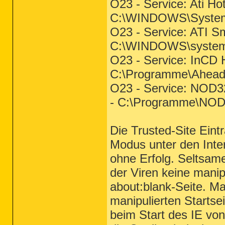
O23 - Service: Ati Ho
C:\WINDOWS\System
O23 - Service: ATI S
C:\WINDOWS\system3
O23 - Service: InCD 
C:\Programme\Ahead
O23 - Service: NOD3
- C:\Programme\NOD
Die Trusted-Site Ein
Modus unter den Inter
ohne Erfolg. Seltsame
der Viren keine manip
about
:blank-Seite. M
manipulierten Startse
beim Start des IE vo