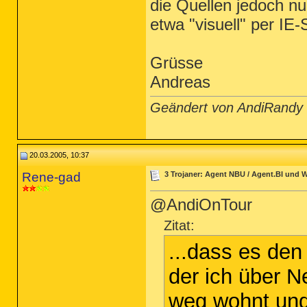
die Quellen jedoch n
etwa "visuell" per IE-
Grüsse
Andreas
Geändert von AndiRandy
20.03.2005, 10:37
Rene-gad
3 Trojaner: Agent NBU / Agent.BI und W
@AndiOnTour
Zitat:
...dass es den
der ich über N
weg wohnt und