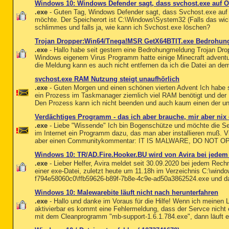
Windows 10: Windows Defender sagt, dass svchost.exe auf Or
.exe
- Guten Tag, Windows Defender sagt, dass Svchost.exe auf 
möchte. Der Speicherort ist C:\Windows\System32 (Falls das wich
schlimmes und falls ja, wie kann ich Svchost.exe löschen?
Trojan Dropper:Win64/Tnega!MSR GetX64BTIT.exe Bedrohu
.exe
- Hallo habe seit gestern eine Bedrohungmeldung Trojan 
Windows eigenem Virus Programm hatte einige Minecraft advent
die Meldung kann es auch nicht entfernen da ich die Datei an dem 
svchost.exe RAM Nutzung steigt unaufhörlich
.exe
- Guten Morgen und einen schönen vierten Advent Ich habe s
ein Prozess im Taskmanager ziemlich viel RAM benötigt und de
Den Prozess kann ich nicht beenden und auch kaum einen der un
Verdächtiges Programm - das ich aber brauche, mir aber nix
.exe
- Liebe "Wissende" Ich bin Bogenschütze und möchte die S
im Internet ein Programm dazu, das man aber installieren muß. V
aber einen Communitykommentar: IT IS MALWARE, DO NOT OP
Windows 10: TR/AD.Fire.Hooker.BU wird von Avira bei jedem
.exe
- Lieber Helfer, Avira meldet seit 30.09.2020 bei jedem Rech
einer exe-Datei, zuletzt heute um 11.18h im Verzeichnis C:\wind
f794e58060c0\ffb59626-b89f-7b8e-4c9e-ad50a3862524.exe und das
Windows 10: Malewarebite läuft nicht nach herunterfahren
.exe
- Hallo und danke im Voraus für die Hilfe! Wenn ich meinen L
aktivierbar es kommt eine Fehlermeldung, dass der Servce nicht 
mit dem Cleanprogramm "mb-support-1.6.1.784.exe", dann läuft e