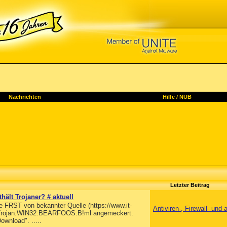
Nachrichten
Hilfe
/
NUB
Letzter Beitrag
ält Trojaner? # aktuell
e FRST von bekannter Quelle (https://www.it-
Antiviren-, Firewall- un
als Trojan.WIN32.BEARFOOS.B!ml angemeckert.
ownload". .....