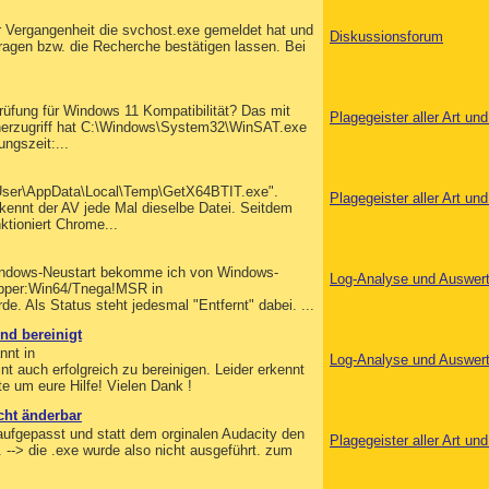
er Vergangenheit die svchost.exe gemeldet hat und
Diskussionsforum
fragen bzw. die Recherche bestätigen lassen. Bei
üfung für Windows 11 Kompatibilität? Das mit
Plagegeister aller Art u
nerzugriff hat C:\Windows\System32\WinSAT.exe
ngszeit:...
\User\AppData\Local\Temp\GetX64BTIT.exe".
Plagegeister aller Art u
rkennt der AV jede Mal dieselbe Datei. Seitdem
ktioniert Chrome...
Windows-Neustart bekomme ich von Windows-
Log-Analyse und Auswer
ropper:Win64/Tnega!MSR in
. Als Status steht jedesmal "Entfernt" dabei. ...
nd bereinigt
nnt in
Log-Analyse und Auswer
auch erfolgreich zu bereinigen. Leider erkennt
te um eure Hilfe! Vielen Dank !
cht änderbar
 aufgepasst und statt dem orginalen Audacity den
Plagegeister aller Art u
 --> die .exe wurde also nicht ausgeführt. zum