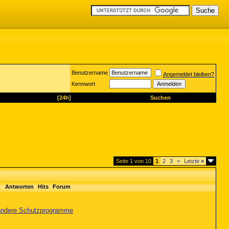
Benutzername
Angemeldet bleiben?
Kennwort
[24h]
Suchen
Seite 1 von 10
1
2
3
>
Letzte
»
Antworten
Hits
Forum
d andere Schutzprogramme