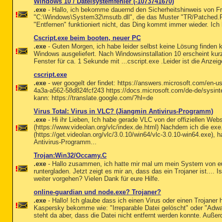
Windows 10 / Dateisystemfehler (-1073741670)
.exe
- Hallo, ich bekomme dauernd den Sicherheitshinweis von Free
"C:\Windows\System32\msutb.dll", die das Muster "TR/Patched.Re
"Entfernen" funktioniert nicht, das Ding kommt immer wieder. Ic
Cscript.exe beim booten, neuer PC
.exe
- Guten Morgen, ich habe leider selbst keine Lösung finden
Windows ausgeliefert. Nach Windowsinstallation 10 erscheint ku
Fenster für ca. 1 Sekunde mit ...cscript.exe .Leider ist die Anzeig
cscript.exe
.exe
- wer googelt der findet: https://answers.microsoft.com/en-
4a3a-a562-58d824fcf243 https://docs.microsoft.com/de-de/sysint
kann: https://translate.google.com/?hl=de
Virus Total: Virus in VLC? (Jiangmin Antivirus-Programm)
.exe
- Hi ihr Lieben, Ich habe gerade VLC von der offiziellen Webs
(https://www.videolan.org/vlc/index.de.html) Nachdem ich die exe
(https://get.videolan.org/vlc/3.0.10/win64/vlc-3.0.10-win64.exe), 
Antivirus-Programm...
Trojan:Win32/Occamy.C
.exe
- Hallo zusammen, ich hatte mir mal um mein System von e
runtergladen. Jetzt zeigt es mir an, dass das ein Trojaner ist.... I
weiter vorgehen? Vielen Dank für eure Hilfe.
online-guardian und node.exe? Trojaner?
.exe
- Hallo! Ich glaube dass ich einen Virus oder einen Trojaner
Kaspersky bekomme wie: "Irreparable Datei gelöscht" oder "Adwa
steht da aber, dass die Datei nicht entfernt werden konnte. Außerd