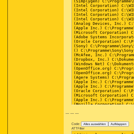
(Simplygen) C:\Programme\
(Intel Corporation) C:\WI
(Intel Corporation) C:\WI
(Intel Corporation) C:\WI
(Intel Corporation) C:\WI
(Analog Devices, Inc.) C:
(Apple Inc.) C:\Programme
(Microsoft Corporation) C
(Adobe Systems Incorporat
(Oracle Corporation) C:\P
(Sony) C:\Programme\Sony\
() C:\Programme\Sony\Sony
(McAfee, Inc.) C:\Program
(Dropbox, Inc.) C:\Dokume
(Windows Net) C:\Dokument
(OpenOffice.org) C:\Progr
(OpenOffice.org) C:\Progr
(Agere Systems) C:\Progra
(Apple Inc.) C:\Programme
(Apple Inc.) C:\Programme
(Oracle Corporation) C:\P
(Microsoft Corporation) C
(Apple Inc.) C:\Programme
(Mozilla Corporation) C:\
(Microsoft Corporation) C
--- --- ---
(Microsoft Corporation) C
(Microsoft Corporation) c
(Plus HD) c:\programme\pl
Code:
Alles auswählen
Aufklappen
(Microsoft Corporation) C
ATTFilter
(Mozilla Corporation) C:\