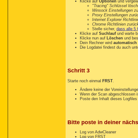
Klicke auf
Optionen
und vergewi
R2 Apple Mobile Device; C
"Tracing" Schlüssel lösc
R2 
Bonjour
 Service; C:\Programme\Bonjour\mDNSResponder.exe [387944 2011-07-12] (Apple Inc.)
R3 iPod Service; C:\Programme\iPod\bin\iPodService.exe [821096 2011-07-19] (Apple Inc.)
S3 McComponentHostService; C:\Programme\McAfee Security Scan\3.0.318\McCHSvc.exe [235216 2013-02-05] (McAfee, Inc.)
R2 MDM; C:\Programme\Gemeinsame Dateien\Microsoft Shared\VS7DEBUG\MDM.EXE [322120 2003-06-19] (Microsoft Corporation)
S3 MozillaMaintenance; C:\Programme\Mozilla Maintenance Service\maintenanceservice.exe [117656 2013-08-17] (Mozilla Foundation)
R2 MsMpSvc; c:\Programme\Microsoft Security Client\MsMpEng.exe [20456 2013-01-27] (Microsoft Corporation)
S3 ose; C:\Programme\Gemeinsame Dateien\Microsoft Shared\Source Engine\OSE.EXE [89136 2003-07-28] (Microsoft Corporation)
S2 SkypeUpdate; C:\Programme\Skype\Updater\Updater.exe [160944 2012-07-13] (Skype Technologies)
S3 Sony PC Companion; C:\Programme\Sony\Sony PC Companion\PCCService.exe [155824 2013-02-04] (Avanquest Software)
S2 SystemStoreService; C:\Programme\SoftwareUpdater\SystemStore.exe [296448 2013-09-15] ()
R2 JavaQuickStarterService; "C:\Programme\Java\jre7\bin\jqs.exe" -service -config "C:\Programme\Java\jre7\lib\deploy\jqs\jqs.conf"

==================== Drivers (Whitelisted) ====================

R3 ATSWPDRV; C:\Windows\System32\DRIVERS\ATSwpDrv.sys [146560 2007-08-28] (AuthenTec, Inc.)
R3 b57w2k; C:\Windows\System32\DRIVERS\b57xp32.sys [160256 2006-12-15] (Broadcom Corporation)
R0 MpFilter; C:\Windows\System32\DRIVERS\MpFilter.sys [195296 2013-01-20] (Microsoft Corporation)
R3 NETw5x32; C:\Windows\System32\DRIVERS\NETw5x32.sys [3634688 2009-01-05] (Intel Corporation)
S4 IntelIde; No ImagePath
U5 ScsiPort; C:\Windows\system32\drivers\scsiport.sys [96384 2008-04-14] (Microsoft Corporation)
U1 WS2IFSL; 

==================== NetSvcs (Whitelisted) ===================


==================== One Month Created File
Winsock Einstellungen z
Proxy Einstellungen zurü
Internet Explorer Richtli
Chrome Richtlinien zurüc
Stelle sicher,
dass alle 5 
Klicke auf
Suchlauf
und warte bi
Klicke nun auf
Löschen
und bes
Dein Rechner wird
automatisch 
Die Logdatei findest du auch un
Schritt 3
Starte noch einmal
FRST
.
Ändere keine der Voreinstellung
Wenn der Scan abgeschlossen is
Poste den Inhalt dieses Logfiles 
Bitte poste in deiner näch
Log von AdwCleaner
Log von FRST