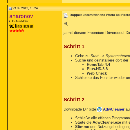
Tcpip\Parameters: [DhcpNa
23.09.2013, 15:24
FireFox:

aharonov
Doppelt unterstrichene Worte bei Firefo
========

FF ProfilePath: C:\Dokume
TB-Ausbilder
Hi,
FF Plugin: @adobe.com/Fla
FF Plugin: @Apple.com/iTu
ja mit diesem Freemium Driverscout-Din
FF Plugin: @java.com/DTPl
FF Plugin: @java.com/Java
FF Plugin: @mcafee.com/Mc
Schritt 1
FF Plugin: @microsoft.com
FF Plugin: @playstation.c
FF Plugin: @SonyCreativeS
Gehe zu
Start --> Systemsteuer
FF Plugin: Adobe Reader -
Suche und deinstalliere dort der
FF SearchPlugin: C:\Progr
HomeTab 4.4
FF SearchPlugin: C:\Progr
Plus-HD-3.8
FF SearchPlugin: C:\Progr
Web Check
FF SearchPlugin: C:\Progr
Schliesse das Fenster wieder un
FF Extension: No Name - C
FF Extension: No Name - C
FF Extension: No Name - C
FF Extension: No Name - C
FF HKLM\...\Firefox\Exten
Schritt 2
FF Extension: Microsoft .
FF HKLM\...\Firefox\Exten
Downloade Dir bitte
AdwCleaner
au
FF Extension: No Name - C
Schließe alle offenen Programm
=========================
Starte die
AdwCleaner.exe
mit e
Stimme
den Nutzungsbedingun
R2 AgereModemAudio; C:\Pr