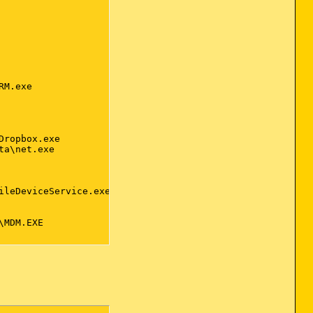
M.exe

ropbox.exe

a\net.exe

leDeviceService.exe

MDM.EXE

ntCache.exe
