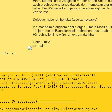
Hinzu kommt, dass zeitgleich mit der ersten Sache a
auch erschreckend lange dauert, der Internetexplorer g
habe. Die Webseite kann jedoch nie angezeigt werden. 
von selbst.
Defogger habe ich benutzt (also auf Disable)
Ich mache mir langsam echt Sorgen – mein Mozilla Fi
ich jetzt meine Bachelorthesis schreiben muss, hab ic
Für schnelle Hilfe wäre ich extrem dankbar!
Liebe Grüße,
turmfalke
e FRST.txt:
overy Scan Tool (FRST) (x86) Version: 23-09-2013

or) on JENSATWEB-NB on 23-09-2013 15:44:58

 und Einstellungen\Karen\Eigene Dateien\Downloads

essional Service Pack 3 (X86) OS Language: German Standar
8

esses (Whitelisted) ===================

:\Programme\Microsoft Security Client\MsMpEng.exe
