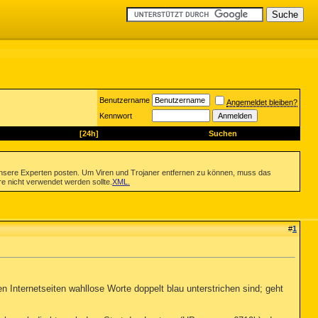
Benutzername
Angemeldet bleiben?
Kennwort
[24h]
Suchen
nsere Experten posten. Um Viren und Trojaner entfernen zu können, muss das
re nicht verwendet werden sollte.
XML
.
#
1
n Internetseiten wahllose Worte doppelt blau unterstrichen sind; geht