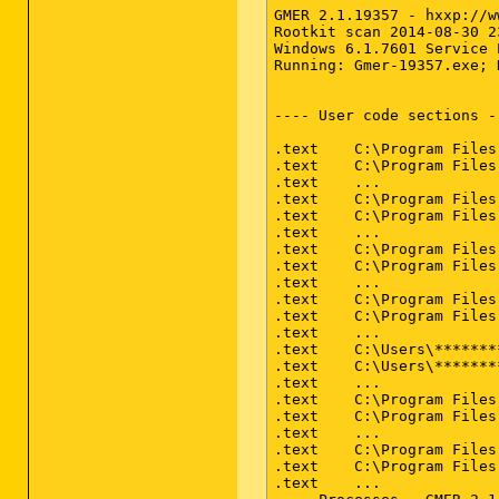
GMER 2.1.19357 - hxxp://w
Rootkit scan 2014-08-30 23
Windows 6.1.7601 Service 
Running: Gmer-19357.exe; 
---- User code sections -
.text    C:\Program Files
.text    C:\Program Files
.text    ...             
.text    C:\Program Files
.text    C:\Program Files
.text    ...             
.text    C:\Program Files
.text    C:\Program Files
.text    ...             
.text    C:\Program Files
.text    C:\Program Files
.text    ...             
.text    C:\Users\*******
.text    C:\Users\*******
.text    ...             
.text    C:\Program Files
.text    C:\Program Files
.text    ...             
.text    C:\Program Files
.text    C:\Program Files
.text    ...             