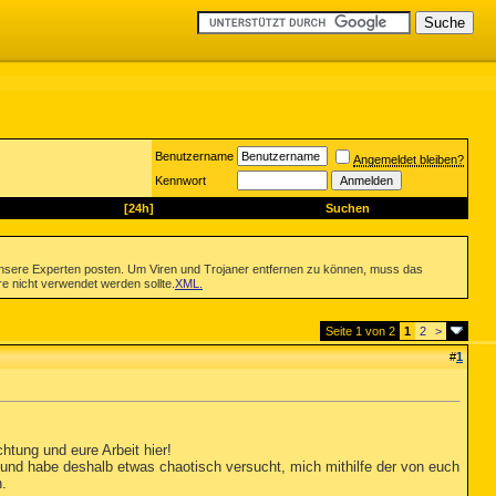
Benutzername
Angemeldet bleiben?
Kennwort
[24h]
Suchen
nsere Experten posten. Um Viren und Trojaner entfernen zu können, muss das
re nicht verwendet werden sollte.
XML
.
Seite 1 von 2
1
2
>
#
1
htung und eure Arbeit hier!
n und habe deshalb etwas chaotisch versucht, mich mithilfe der von euch
.