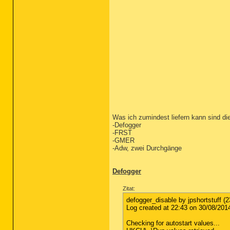
Was ich zumindest liefern kann sind di
-Defogger
-FRST
-GMER
-Adw, zwei Durchgänge
Defogger
Zitat:
defogger_disable by jpshortstuff (2
Log created at 22:43 on 30/08/2014 
Checking for autostart values...