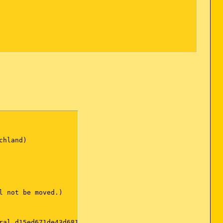
hland)

 not be moved.)

ral_d15ed671de43d681\stacsv64.exe
