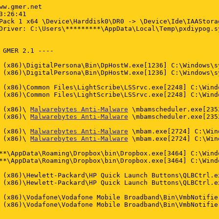
ww.gmer.net

:26:41

Pack 1 x64 \Device\Harddisk0\DR0 -> \Device\Ide\IAAStora
Driver: C:\Users\*********\AppData\Local\Temp\pxdiypog.sy
 GMER 2.1 ----

 (x86)\DigitalPersona\Bin\DpHostW.exe[1236] C:\Windows\s
 (x86)\DigitalPersona\Bin\DpHostW.exe[1236] C:\Windows\s
                                                        
 (x86)\Common Files\LightScribe\LSSrvc.exe[2248] C:\Wind
 (x86)\Common Files\LightScribe\LSSrvc.exe[2248] C:\Wind
                                                        
 (x86)\ 
Malwarebytes Anti-Malware
 \mbamscheduler.exe[235
 (x86)\ 
Malwarebytes Anti-Malware
 \mbamscheduler.exe[235
                                                        
 (x86)\ 
Malwarebytes Anti-Malware
 \mbam.exe[2724] C:\Win
 (x86)\ 
Malwarebytes Anti-Malware
 \mbam.exe[2724] C:\Win
                                                        
**\AppData\Roaming\Dropbox\bin\Dropbox.exe[3464] C:\Wind
**\AppData\Roaming\Dropbox\bin\Dropbox.exe[3464] C:\Wind
                                                        
 (x86)\Hewlett-Packard\HP Quick Launch Buttons\QLBCtrl.e
 (x86)\Hewlett-Packard\HP Quick Launch Buttons\QLBCtrl.e
                                                        
 (x86)\Vodafone\Vodafone Mobile Broadband\Bin\VmbNotifie
 (x86)\Vodafone\Vodafone Mobile Broadband\Bin\VmbNotifie
                                                        