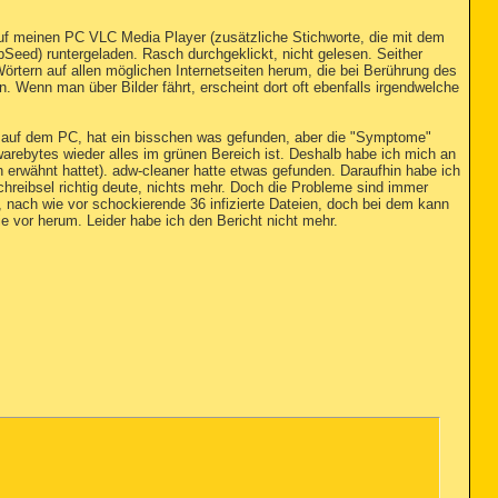
uf meinen PC VLC Media Player (zusätzliche Stichworte, die mit dem
ed) runtergeladen. Rasch durchgeklickt, nicht gelesen. Seither
Wörtern auf allen möglichen Internetseiten herum, die bei Berührung des
Wenn man über Bilder fährt, erscheint dort oft ebenfalls irgendwelche
auf dem PC, hat ein bisschen was gefunden, aber die "Symptome"
warebytes wieder alles im grünen Bereich ist. Deshalb habe ich mich an
n erwähnt hattet). adw-cleaner hatte etwas gefunden. Daraufhin habe ich
schreibsel richtig deute, nichts mehr. Doch die Probleme sind immer
 nach wie vor schockierende 36 infizierte Dateien, doch bei dem kann
ie vor herum. Leider habe ich den Bericht nicht mehr.