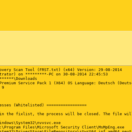
overy Scan Tool (FRST.txt) (x64) Version: 29-08-2014

trator) on *********-PC on 30-08-2014 22:45:53

******\Downloads

Premium Service Pack 1 (X64) OS Language: Deutsch (Deutsc
9

esses (Whitelisted) =================

in the fixlist, the process will be closed. The file will
indows\System32\nvvsvc.exe

:\Program Files\Microsoft Security Client\MsMpEng.exe

stem32\DriverStore\FileRepository\stwrt64.inf_amd64_neut