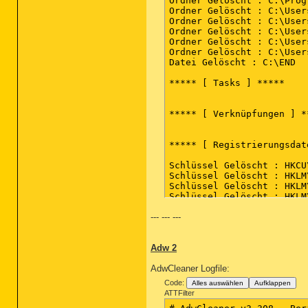
Ordner Gelöscht : C:\Prog
Ordner Gelöscht : C:\User
Ordner Gelöscht : C:\User
Ordner Gelöscht : C:\User
Ordner Gelöscht : C:\User
Ordner Gelöscht : C:\User
Datei Gelöscht : C:\END

***** [ Tasks ] *****

***** [ Verknüpfungen ] **
***** [ Registrierungsdat
Schlüssel Gelöscht : HKCU
Schlüssel Gelöscht : HKLM
Schlüssel Gelöscht : HKLM
Schlüssel Gelöscht : HKLM
Schlüssel Gelöscht : HKLM
--- --- ---
Schlüssel Gelöscht : HKLM
Schlüssel Gelöscht : HKLM
Schlüssel Gelöscht : HKLM
Adw 2
Schlüssel Gelöscht : HKLM
Schlüssel Gelöscht : HKLM
AdwCleaner Logfile:
Schlüssel Gelöscht : HKLM
Schlüssel Gelöscht : HKLM
Code:
Alles auswählen
Aufklappen
Schlüssel Gelöscht : HKLM
ATTFilter
Schlüssel Gelöscht : HKLM