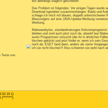
Bin allerdings kläglich gescheitert.
Das Problem ist folgendes: Vor einigen Tagen wurde a
Download irgendwie zusammenhängen: Baidu und ArabSe
schlage ich mich mit blauen, doppelt unterstrichenen 
Mauszeigers auf eine JAVA-Update-Werbung verweisen. 
Werbung.
Malewarebytes, standardmässiges Antivirenprogramm 
blieben und sind auch jetzt noch da, obwohl laut Male
euren Programmen versucht (die ihr in ähnlichen Fälle
löschen geklickt und jetzt findet er, wenn ich sein Ge
noch da. ESET fand dann, anders als seine Vorgänger,
ich sie nicht löschen?! Also schwirren sie wohl nach w
e Texte von
3.02.10.1)
(********)