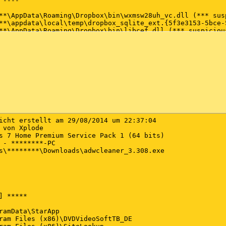
----

**\AppData\Roaming\Dropbox\bin\wxmsw28uh_vc.dll (*** sus
**\appdata\local\temp\dropbox_sqlite_ext.{5f3e3153-5bce-
**\AppData\Roaming\Dropbox\bin\libcef.dll (*** suspiciou
**\AppData\Roaming\Dropbox\bin\icudt.dll (*** suspicious
---

entControlSet\services\BTHPORT\Parameters\Keys\002713a0b
entControlSet\services\BTHPORT\Parameters\Keys\002713a0b
rolSet002\services\BTHPORT\Parameters\Keys\002713a0bc74 
rolSet002\services\BTHPORT\Parameters\Keys\002713a0bc74@
.1 ----

icht erstellt am 29/08/2014 um 22:37:04

0\DR0                                                   
 von Xplode

s 7 Home Premium Service Pack 1 (64 bits)

 - ********-PC

s\********\Downloads\adwcleaner_3.308.exe

 *****

ramData\StarApp

ram Files (x86)\DVDVideoSoftTB_DE
