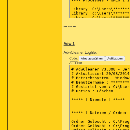
---- Processes - GMER 2.1 
Library  C:\Users\*******
Library  c:\users\*******
Library  C:\Users\*******
Library  C:\Users\*******
--- --- ---
---- Registry - GMER 2.1 -
Reg      HKLM\SYSTEM\Curr
Adw 1
Reg      HKLM\SYSTEM\Curr
Reg      HKLM\SYSTEM\Cont
AdwCleaner Logfile:
Reg      HKLM\SYSTEM\Cont
Code:
Alles auswählen
Aufklappen
---- Disk sectors - GMER 2
ATTFilter
# AdwCleaner v3.308 - Ber
Disk     \Device\Harddisk
# Aktualisiert 20/08/2014
# Betriebssystem : Window
---- EOF - GMER 2.1 ----

# Benutzername : ********
# Gestartet von : C:\User
# Option : Löschen

***** [ Dienste ] *****

***** [ Dateien / Ordner ]
Ordner Gelöscht : C:\Prog
Ordner Gelöscht : C:\Prog