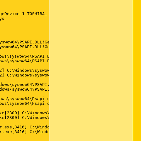
geDevice-1 TOSHIBA_ rev.LH00 465,76GB

s

yswow64\PSAPI.DLL!GetModuleInformation + 69             
yswow64\PSAPI.DLL!GetModuleInformation + 155            
                                                        
ows\syswow64\PSAPI.DLL!GetModuleInformation + 69        
ows\syswow64\PSAPI.DLL!GetModuleInformation + 155       
                                                        
2] C:\Windows\syswow64\PSAPI.DLL!GetModuleInformation + 
2] C:\Windows\syswow64\PSAPI.DLL!GetModuleInformation + 
                                                        
dows\syswow64\PSAPI.DLL!GetModuleInformation + 69       
dows\syswow64\PSAPI.DLL!GetModuleInformation + 155      
                                                        
ows\syswow64\Psapi.dll!GetModuleInformation + 69        
ows\syswow64\Psapi.dll!GetModuleInformation + 155       
                                                        
xe[2300] C:\Windows\syswow64\PSAPI.DLL!GetModuleInformat
xe[2300] C:\Windows\syswow64\PSAPI.DLL!GetModuleInformat
                                                        
r.exe[3416] C:\Windows\syswow64\PSAPI.DLL!GetModuleInfor
r.exe[3416] C:\Windows\syswow64\PSAPI.DLL!GetModuleInfor
                                                        