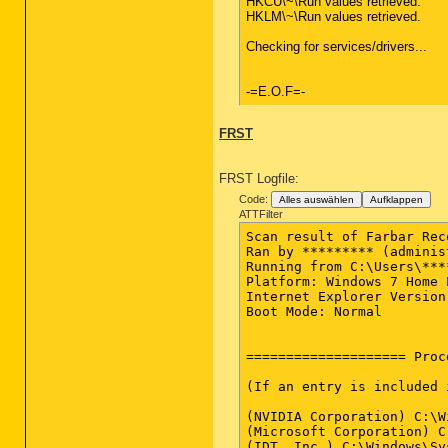
HKCU\~\Run values retrieved.
HKLM\~\Run values retrieved.
Checking for services/drivers...
-=E.O.F=-
FRST
FRST Logfile:
Code:
Alles auswählen
Aufklappen
ATTFilter
Scan result of Farbar Rec
Ran by ********* (adminis
Running from C:\Users\***
Platform: Windows 7 Home 
Internet Explorer Version 
Boot Mode: Normal

==================== Proc
(If an entry is included 
(NVIDIA Corporation) C:\W
(Microsoft Corporation) C
(IDT, Inc.) C:\Windows\Sy