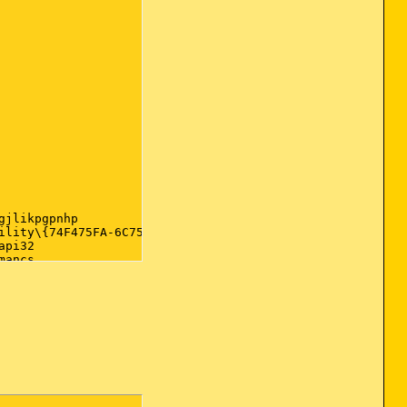
jlikpgpnhp

ility\{74F475FA-6C75-43BD-AAB9-ECDA6184F600}

pi32

ancs

I32
