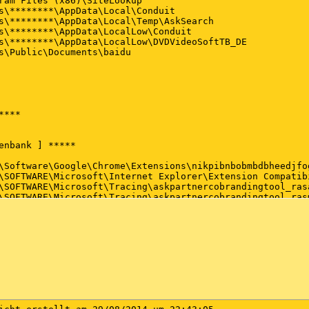
ram Files (x86)\SiteLookup

s\********\AppData\Local\Conduit

s\********\AppData\Local\Temp\AskSearch

s\********\AppData\LocalLow\Conduit

s\********\AppData\LocalLow\DVDVideoSoftTB_DE

s\Public\Documents\baidu

***

enbank ] *****

\Software\Google\Chrome\Extensions\nikpibnbobmbdbheedjfog
\SOFTWARE\Microsoft\Internet Explorer\Extension Compatib
\SOFTWARE\Microsoft\Tracing\askpartnercobrandingtool_rasa
\SOFTWARE\Microsoft\Tracing\askpartnercobrandingtool_rasm
\SOFTWARE\Microsoft\Tracing\au__rasapi32

\SOFTWARE\Microsoft\Tracing\au__rasmancs

\SOFTWARE\Microsoft\Tracing\ConduitInstaller_RASAPI32

\SOFTWARE\Microsoft\Tracing\ConduitInstaller_RASMANCS

\SOFTWARE\Microsoft\Tracing\LatestDLMgr_RASAPI32

\SOFTWARE\Microsoft\Tracing\LatestDLMgr_RASMANCS

\SOFTWARE\Microsoft\Tracing\TaskScheduler_RASAPI32

\SOFTWARE\Microsoft\Tracing\TaskScheduler_RASMANCS

\SOFTWARE\Classes\Toolbar.CT2625848

\SOFTWARE\Microsoft\Tracing\SoftonicDownloader12933_RASAP