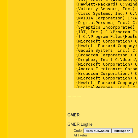
(Hewlett-Packard) C:\Wind
(Validity Sensors, Inc.) 
(Cisco Systems, Inc.) C:\
(NVIDIA Corporation) C:\W
(DigitalPersona, Inc.) C:
(Synaptics Incorporated) 
(IDT, Inc.) C:\Program Fi
() C:\Program Files\Hewle
(Microsoft Corporation) C
(Hewlett-Packard Company)
(Gadwin Systems, Inc.) C:
(Broadcom Corporation.) C
(Dropbox, Inc.) C:\Users\
(Microsoft Corporation) C
(Andrea Electronics Corpo
(Broadcom Corporation.) C
(Microsoft Corporation) C
(Hewlett-Packard Company)
(DigitalPersona, Inc.) C:
( Hewlett-Packard Develop
--- --- ---
(Hewlett-Packard) C:\Prog
(Mindjet) C:\Program File
(Sony Corporation) C:\Pro
(Malwarebytes Corporation
GMER
(Malwarebytes Corporation
() C:\Program Files (x86)
GMER Logfile:
(Vodafone) C:\Program Fil
(Malwarebytes Corporation
Code:
Alles auswählen
Aufklappen
ATTFilter