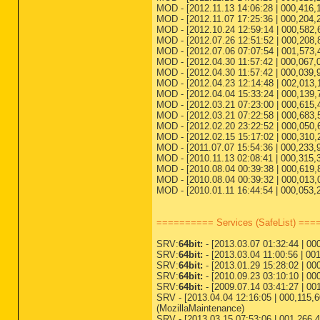
MOD - [2012.11.13 14:06:28 | 000,416,16
MOD - [2012.11.07 17:25:36 | 000,204,2
MOD - [2012.10.24 12:59:14 | 000,582,6
MOD - [2012.07.26 12:51:52 | 000,208,8
MOD - [2012.07.06 07:07:54 | 001,573,
MOD - [2012.04.30 11:57:42 | 000,067,
MOD - [2012.04.30 11:57:42 | 000,039,9
MOD - [2012.04.23 12:14:48 | 002,013,18
MOD - [2012.04.04 15:33:24 | 000,139,7
MOD - [2012.03.21 07:23:00 | 000,615,4
MOD - [2012.03.21 07:22:58 | 000,683,5
MOD - [2012.02.20 23:22:52 | 000,050,
MOD - [2012.02.15 15:17:02 | 000,310,2
MOD - [2011.07.07 15:54:36 | 000,233,98
MOD - [2010.11.13 02:08:41 | 000,315,
MOD - [2010.08.04 00:39:38 | 000,619,81
MOD - [2010.08.04 00:39:32 | 000,013,0
MOD - [2010.01.11 16:44:54 | 000,053,2
========== Services (SafeList) ==
SRV:
64bit:
- [2013.03.07 01:32:44 | 00
SRV:
64bit:
- [2013.03.04 11:00:56 | 001
SRV:
64bit:
- [2013.01.29 15:28:02 | 000
SRV:
64bit:
- [2010.09.23 03:10:10 | 000
SRV:
64bit:
- [2009.07.14 03:41:27 | 00
SRV - [2013.04.04 12:16:05 | 000,115,6
(MozillaMaintenance)
SRV - [2013.03.15 07:53:06 | 001,266,4