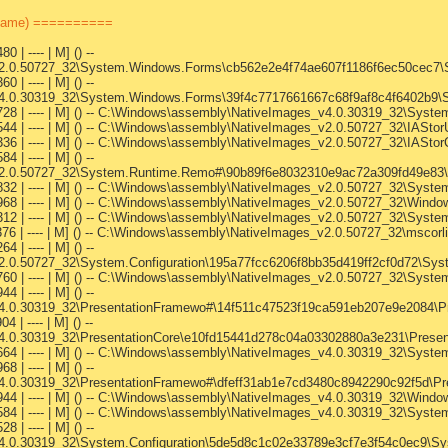
Name) ==========
| ---- | M] () --
2.0.50727_32\System.Windows.Forms\cb562e2e4f74ae607f1186f6ec50cec7\S
| ---- | M] () --
4.0.30319_32\System.Windows.Forms\39f4c7717661667c68f9af8c4f6402b9\S
,728 | ---- | M] () -- C:\Windows\assembly\NativeImages_v4.0.30319_32\Sy
44 | ---- | M] () -- C:\Windows\assembly\NativeImages_v2.0.50727_32\IAStor
,336 | ---- | M] () -- C:\Windows\assembly\NativeImages_v2.0.50727_32\IAS
| ---- | M] () --
2.0.50727_32\System.Runtime.Remo#\90b89f6e8032310e9ac72a309fd49e83\S
,832 | ---- | M] () -- C:\Windows\assembly\NativeImages_v2.0.50727_32\Sys
,968 | ---- | M] () -- C:\Windows\assembly\NativeImages_v2.0.50727_32\Wi
,312 | ---- | M] () -- C:\Windows\assembly\NativeImages_v2.0.50727_32\Sys
376 | ---- | M] () -- C:\Windows\assembly\NativeImages_v2.0.50727_32\mscor
| ---- | M] () --
0.50727_32\System.Configuration\195a77fcc6206f8bb35d419ff2cf0d72\System
,760 | ---- | M] () -- C:\Windows\assembly\NativeImages_v2.0.50727_32\Sys
| ---- | M] () --
.0.30319_32\PresentationFramewo#\14f511c47523f19ca591eb207e9e2084\Pre
| ---- | M] () --
.0.30319_32\PresentationCore\e10fd15441d278c04a03302880a3e231\Presenta
,664 | ---- | M] () -- C:\Windows\assembly\NativeImages_v4.0.30319_32\Sys
| ---- | M] () --
.0.30319_32\PresentationFramewo#\dfeff31ab1e7cd3480c8942290c92f5d\Pres
,944 | ---- | M] () -- C:\Windows\assembly\NativeImages_v4.0.30319_32\Wi
584 | ---- | M] () -- C:\Windows\assembly\NativeImages_v4.0.30319_32\Sys
| ---- | M] () --
.0.30319_32\System.Configuration\5de5d8c1c02e33789e3cf7e3f54c0ec9\Syste