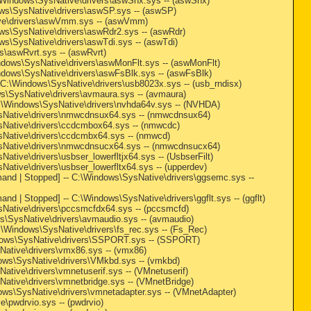
C:\Windows\SysNative\drivers\aswSnx.sys -- (aswSnx)
dows\SysNative\drivers\aswSP.sys -- (aswSP)
ative\drivers\aswVmm.sys -- (aswVmm)
dows\SysNative\drivers\aswRdr2.sys -- (aswRdr)
ows\SysNative\drivers\aswTdi.sys -- (aswTdi)
rs\aswRvrt.sys -- (aswRvrt)
Windows\SysNative\drivers\aswMonFlt.sys -- (aswMonFlt)
Windows\SysNative\drivers\aswFsBlk.sys -- (aswFsBlk)
-- C:\Windows\SysNative\drivers\usb8023x.sys -- (usb_rndisx)
ows\SysNative\drivers\avmaura.sys -- (avmaura)
- C:\Windows\SysNative\drivers\nvhda64v.sys -- (NVHDA)
\SysNative\drivers\nmwcdnsux64.sys -- (nmwcdnsux64)
SysNative\drivers\ccdcmbox64.sys -- (nmwcdc)
SysNative\drivers\ccdcmbx64.sys -- (nmwcd)
\SysNative\drivers\nmwcdnsucx64.sys -- (nmwcdnsucx64)
Native\drivers\usbser_lowerfltjx64.sys -- (UsbserFilt)
sNative\drivers\usbser_lowerfltx64.sys -- (upperdev)
mand | Stopped] -- C:\Windows\SysNative\drivers\ggsemc.sys --
nd | Stopped] -- C:\Windows\SysNative\drivers\ggflt.sys -- (ggflt)
ysNative\drivers\pccsmcfdx64.sys -- (pccsmcfd)
ows\SysNative\drivers\avmaudio.sys -- (avmaudio)
 C:\Windows\SysNative\drivers\fs_rec.sys -- (Fs_Rec)
\Windows\SysNative\drivers\SSPORT.sys -- (SSPORT)
ysNative\drivers\vmx86.sys -- (vmx86)
ndows\SysNative\drivers\VMkbd.sys -- (vmkbd)
sNative\drivers\vmnetuserif.sys -- (VMnetuserif)
ysNative\drivers\vmnetbridge.sys -- (VMnetBridge)
ndows\SysNative\drivers\vmnetadapter.sys -- (VMnetAdapter)
e\pwdrvio.sys -- (pwdrvio)