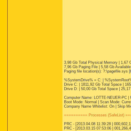
3,98 Gb Total Physical Memory | 1,67
7,96 Gb Paging File | 5,58 Gb Available
Paging file location(s): ?:\pagefile.sys [
%SystemDrive% = C: | %SystemRoot% 
Drive C: | 1811,92 Gb Total Space | 1
Drive D: | 50,00 Gb Total Space | 25,1
Computer Name: LOTTE-NEUER-PC | User
Boot Mode: Normal | Scan Mode: Curren
Company Name Whitelist: On | Skip Mic
========== Processes (SafeList) =
PRC - [2013.04.08 11:39:28 | 000,602,11
PRC - [2013.03.15 07:53:06 | 001,266,4