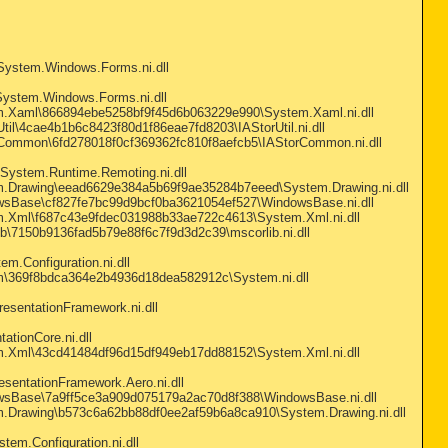
ystem.Windows.Forms.ni.dll
ystem.Windows.Forms.ni.dll
stem.Xaml\866894ebe5258bf9f45d6b063229e990\System.Xaml.ni.dll
Util\4cae4b1b6c8423f80d1f86eae7fd8203\IAStorUtil.ni.dll
torCommon\6fd278018f0cf369362fc810f8aefcb5\IAStorCommon.ni.dll
ystem.Runtime.Remoting.ni.dll
tem.Drawing\eead6629e384a5b69f9ae35284b7eeed\System.Drawing.ni.dll
ndowsBase\cf827fe7bc99d9bcf0ba3621054ef527\WindowsBase.ni.dll
tem.Xml\f687c43e9fdec031988b33ae722c4613\System.Xml.ni.dll
lib\7150b9136fad5b79e88f6c7f9d3d2c39\mscorlib.ni.dll
.Configuration.ni.dll
tem\369f8bdca364e2b4936d18dea582912c\System.ni.dll
sentationFramework.ni.dll
tionCore.ni.dll
tem.Xml\43cd41484df96d15df949eb17dd88152\System.Xml.ni.dll
entationFramework.Aero.ni.dll
ndowsBase\7a9ff5ce3a909d075179a2ac70d8f388\WindowsBase.ni.dll
tem.Drawing\b573c6a62bb88df0ee2af59b6a8ca910\System.Drawing.ni.dll
m.Configuration.ni.dll