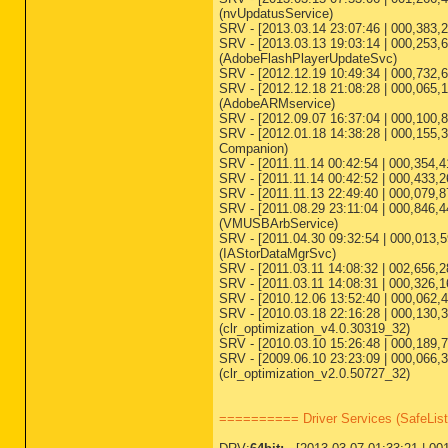
(nvUpdatusService)
SRV - [2013.03.14 23:07:46 | 000,383,26
SRV - [2013.03.13 19:03:14 | 000,253
(AdobeFlashPlayerUpdateSvc)
SRV - [2012.12.19 10:49:34 | 000,732,64
SRV - [2012.12.18 21:08:28 | 000,065,1
(AdobeARMservice)
SRV - [2012.09.07 16:37:04 | 000,100,8
SRV - [2012.01.18 14:38:28 | 000,155,
Companion)
SRV - [2011.11.14 00:42:54 | 000,354,
SRV - [2011.11.14 00:42:52 | 000,433,
SRV - [2011.11.13 22:49:40 | 000,079,8
SRV - [2011.08.29 23:11:04 | 000,846,4
(VMUSBArbService)
SRV - [2011.04.30 09:32:54 | 000,013,59
(IAStorDataMgrSvc)
SRV - [2011.03.11 14:08:32 | 002,656,2
SRV - [2011.03.11 14:08:31 | 000,326,1
SRV - [2010.12.06 13:52:40 | 000,062,46
SRV - [2010.03.18 22:16:28 | 000,130,3
(clr_optimization_v4.0.30319_32)
SRV - [2010.03.10 15:26:48 | 000,189,72
SRV - [2009.06.10 23:23:09 | 000,066,3
(clr_optimization_v2.0.50727_32)
========== Driver Services (SafeLi