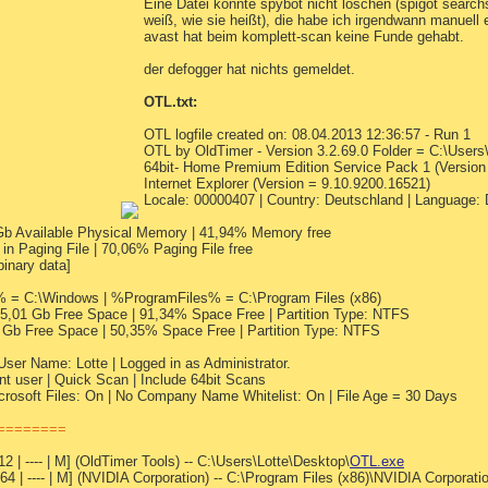
Eine Datei konnte spybot nicht löschen (spigot searchs
weiß, wie sie heißt), die habe ich irgendwann manuell 
avast hat beim komplett-scan keine Funde gehabt.
der defogger hat nichts gemeldet.
OTL.txt:
OTL logfile created on: 08.04.2013 12:36:57 - Run 1
OTL by OldTimer - Version 3.2.69.0 Folder = C:\Users
64bit- Home Premium Edition Service Pack 1 (Version
Internet Explorer (Version = 9.10.9200.16521)
Locale: 00000407 | Country: Deutschland | Language
 Gb Available Physical Memory | 41,94% Memory free
 in Paging File | 70,06% Paging File free
binary data]
= C:\Windows | %ProgramFiles% = C:\Program Files (x86)
655,01 Gb Free Space | 91,34% Space Free | Partition Type: NTFS
7 Gb Free Space | 50,35% Space Free | Partition Type: NTFS
 Name: Lotte | Logged in as Administrator.
t user | Quick Scan | Include 64bit Scans
rosoft Files: On | No Company Name Whitelist: On | File Age = 30 Days
=========
2 | ---- | M] (OldTimer Tools) -- C:\Users\Lotte\Desktop\
OTL.exe
64 | ---- | M] (NVIDIA Corporation) -- C:\Program Files (x86)\NVIDIA Corpor