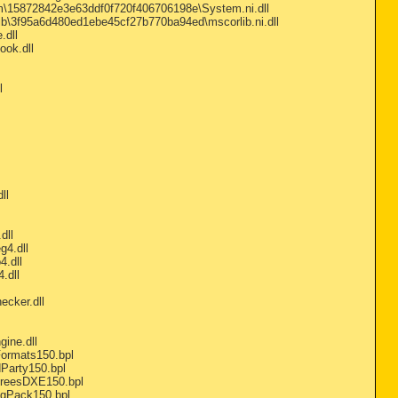
tem\15872842e3e63ddf0f720f406706198e\System.ni.dll
lib\3f95a6d480ed1ebe45cf27b770ba94ed\mscorlib.ni.dll
.dll
ook.dll
l
ll
dll
g4.dll
4.dll
.dll
ecker.dll
gine.dll
eFormats150.bpl
dParty150.bpl
alTreesDXE150.bpl
logPack150.bpl