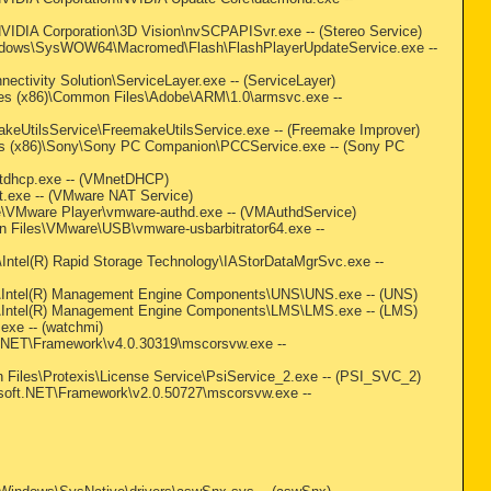
)\NVIDIA Corporation\3D Vision\nvSCPAPISvr.exe -- (Stereo Service)
:\Windows\SysWOW64\Macromed\Flash\FlashPlayerUpdateService.exe --
nectivity Solution\ServiceLayer.exe -- (ServiceLayer)
 Files (x86)\Common Files\Adobe\ARM\1.0\armsvc.exe --
makeUtilsService\FreemakeUtilsService.exe -- (Freemake Improver)
Files (x86)\Sony\Sony PC Companion\PCCService.exe -- (Sony PC
netdhcp.exe -- (VMnetDHCP)
at.exe -- (VMware NAT Service)
ware\VMware Player\vmware-authd.exe -- (VMAuthdService)
mon Files\VMware\USB\vmware-usbarbitrator64.exe --
ntel\Intel(R) Rapid Storage Technology\IAStorDataMgrSvc.exe --
\Intel\Intel(R) Management Engine Components\UNS\UNS.exe -- (UNS)
\Intel\Intel(R) Management Engine Components\LMS\LMS.exe -- (LMS)
.exe -- (watchmi)
oft.NET\Framework\v4.0.30319\mscorsvw.exe --
mon Files\Protexis\License Service\PsiService_2.exe -- (PSI_SVC_2)
crosoft.NET\Framework\v2.0.50727\mscorsvw.exe --