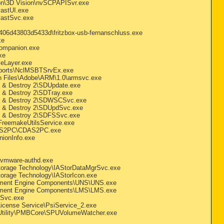
tion\3D Vision\nvSCPAPISvr.exe
vastUI.exe
AvastSvc.exe
06d43803d5433d\fritzbox-usb-fernanschluss.exe
xe
Companion.exe
xe
iceLayer.exe
ansports\NclMSBTSrvEx.exe
mon Files\Adobe\ARM\1.0\armsvc.exe
rch & Destroy 2\SDUpdate.exe
ch & Destroy 2\SDTray.exe
earch & Destroy 2\SDWSCSvc.exe
arch & Destroy 2\SDUpdSvc.exe
arch & Destroy 2\SDFSSvc.exe
\FreemakeUtilsService.exe
\CDAS2PC\CDAS2PC.exe
nionInfo.exe
r\vmware-authd.exe
id Storage Technology\IAStorDataMgrSvc.exe
d Storage Technology\IAStorIcon.exe
Management Engine Components\UNS\UNS.exe
Management Engine Components\LMS\LMS.exe
MLSvc.exe
s\License Service\PsiService_2.exe
ure Utility\PMBCore\SPUVolumeWatcher.exe