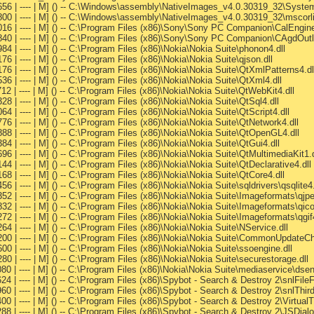
656 | ---- | M] () -- C:\Windows\assembly\NativeImages_v4.0.30319_32\Sys
800 | ---- | M] () -- C:\Windows\assembly\NativeImages_v4.0.30319_32\mscor
16 | ---- | M] () -- C:\Program Files (x86)\Sony\Sony PC Companion\CalEngine
40 | ---- | M] () -- C:\Program Files (x86)\Sony\Sony PC Companion\CAgdOutl
4 | ---- | M] () -- C:\Program Files (x86)\Nokia\Nokia Suite\phonon4.dll
 | ---- | M] () -- C:\Program Files (x86)\Nokia\Nokia Suite\qjson.dll
6 | ---- | M] () -- C:\Program Files (x86)\Nokia\Nokia Suite\QtXmlPatterns4.dl
6 | ---- | M] () -- C:\Program Files (x86)\Nokia\Nokia Suite\QtXml4.dll
2 | ---- | M] () -- C:\Program Files (x86)\Nokia\Nokia Suite\QtWebKit4.dll
 | ---- | M] () -- C:\Program Files (x86)\Nokia\Nokia Suite\QtSql4.dll
 | ---- | M] () -- C:\Program Files (x86)\Nokia\Nokia Suite\QtScript4.dll
6 | ---- | M] () -- C:\Program Files (x86)\Nokia\Nokia Suite\QtNetwork4.dll
8 | ---- | M] () -- C:\Program Files (x86)\Nokia\Nokia Suite\QtOpenGL4.dll
 | ---- | M] () -- C:\Program Files (x86)\Nokia\Nokia Suite\QtGui4.dll
 | ---- | M] () -- C:\Program Files (x86)\Nokia\Nokia Suite\QtMultimediaKit1.d
 | ---- | M] () -- C:\Program Files (x86)\Nokia\Nokia Suite\QtDeclarative4.dll
 | ---- | M] () -- C:\Program Files (x86)\Nokia\Nokia Suite\QtCore4.dll
 | ---- | M] () -- C:\Program Files (x86)\Nokia\Nokia Suite\sqldrivers\qsqlite4.
2 | ---- | M] () -- C:\Program Files (x86)\Nokia\Nokia Suite\Imageformats\qjpe
2 | ---- | M] () -- C:\Program Files (x86)\Nokia\Nokia Suite\Imageformats\qico
2 | ---- | M] () -- C:\Program Files (x86)\Nokia\Nokia Suite\Imageformats\qgif4
 | ---- | M] () -- C:\Program Files (x86)\Nokia\Nokia Suite\NService.dll
00 | ---- | M] () -- C:\Program Files (x86)\Nokia\Nokia Suite\CommonUpdateCh
 | ---- | M] () -- C:\Program Files (x86)\Nokia\Nokia Suite\ssoengine.dll
 | ---- | M] () -- C:\Program Files (x86)\Nokia\Nokia Suite\securestorage.dll
0 | ---- | M] () -- C:\Program Files (x86)\Nokia\Nokia Suite\mediaservice\dsen
4 | ---- | M] () -- C:\Program Files (x86)\Spybot - Search & Destroy 2\snlFil
0 | ---- | M] () -- C:\Program Files (x86)\Spybot - Search & Destroy 2\snlThir
0 | ---- | M] () -- C:\Program Files (x86)\Spybot - Search & Destroy 2\Virtu
8 | ---- | M] () -- C:\Program Files (x86)\Spybot - Search & Destroy 2\JSDia