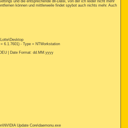
ettings und die entsprechende dll-Datei, von der ich leider nicht mehr
entfernen können und mittlerweile findet spybot auch nichts mehr. Auch
\Lotte\Desktop
 = 6.1.7601) - Type = NTWorkstation
: DEU | Date Format: dd.MM.yyyy
ation\NVIDIA Update Core\daemonu.exe