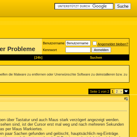
Benutzername
Angemeldet bleiben?
rer Probleme
Kennwort
[24h]
Suchen
helfen die Malware zu entfernen oder Unerwünschte Software zu deinstallieren bzw. zu
Seite 1 von 2
1
2
>
#
1
ben über Tastatur und auch Maus stark verzögert angezeigt werden.
sehen sind, ist der Cursor erst mal weg und nach mehreren Sekunden
as per Maus Markiertes.
ein paar Sachen gefunden und gelöscht, hauptsächlich reg-Einträge.