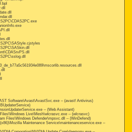
0.bpl
.dll
ate.dll
dar.dll
r\CDAS2PC\CDAS2PC.exe
anionInfo.exe
PI.dll
l
es.dll
DAS2PC\SAStyle.cjstyles
DAS2PC\SASkin.dll
gent\CDASrvPS.dll
AS2PC\sslog.dll
0.0_de_b77a5c561934e089\mscorlib.resources.dll
dll
l
ll
VAST Software\Avast\AvastSvc.exe -- (avast! Antivirus)
(IBUpdaterService)
tensionUpdaterService.exe -- (Web Assistant)
am Files\Windows Live\Mesh\wlcrasvc.exe -- (wlcrasvc)
ogram Files\Windows Defender\mpsvc.dll -- (WinDefend)
s (x86)\Mozilla Maintenance Service\maintenanceservice.exe --
6)\NVIDIA Corporation\NVIDIA Update Core\daemonu.exe --