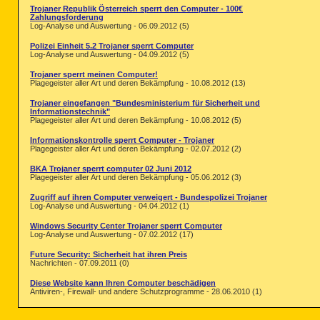
O10 - Protocol_Catalog9\Catalog_Entr
Trojaner Republik Österreich sperrt den Computer - 100€
O10 - Protocol_Catalog9\Catalog_Entr
Zahlungsforderung
O10 - Protocol_Catalog9\Catalog_Entr
Log-Analyse und Auswertung - 06.09.2012 (5)
O13
64bit:
 - gopher Prefix: missing

O13 - gopher Prefix: missing

Polizei Einheit 5.2 Trojaner sperrt Computer
O16 - DPF: {8AD9C840-044E-11D1-B3E9-
Log-Analyse und Auswertung - 04.09.2012 (5)
O16 - DPF: {CAFEEFAC-0016-0000-0029-
Trojaner sperrt meinen Computer!
O16 - DPF: {CAFEEFAC-FFFF-FFFF-FFFF-
Plagegeister aller Art und deren Bekämpfung - 10.08.2012 (13)
O17 - HKLM\System\CCS\Services\Tcpip
O17 - HKLM\System\CCS\Services\Tcpip
Trojaner eingefangen "Bundesministerium für Sicherheit und
O17 - HKLM\System\CCS\Services\Tcpip
Informationstechnik"
O18:
64bit:
 - Protocol\Handler\livecal
Plagegeister aller Art und deren Bekämpfung - 10.08.2012 (5)
O18:
64bit:
 - Protocol\Handler\msnim -
O18:
64bit:
 - Protocol\Handler\skype4c
Informationskontrolle sperrt Computer - Trojaner
Plagegeister aller Art und deren Bekämpfung - 02.07.2012 (2)
O18:
64bit:
 - Protocol\Handler\wlmailh
O18:
64bit:
 - Protocol\Handler\wlpg - 
BKA Trojaner sperrt computer 02 Juni 2012
O18 - Protocol\Handler\skype4com {FF
Plagegeister aller Art und deren Bekämpfung - 05.06.2012 (3)
O20:
64bit:
 - AppInit_DLLs: (C:\Windo
O20 - AppInit_DLLs: (C:\Windows\SysW
Zugriff auf ihren Computer verweigert - Bundespolizei Trojaner
O20:
64bit:
 - HKLM Winlogon: Shell - 
Log-Analyse und Auswertung - 04.04.2012 (1)
O20:
64bit:
 - HKLM Winlogon: UserInit
O20 - HKLM Winlogon: Shell - (explor
Windows Security Center Trojaner sperrt Computer
Log-Analyse und Auswertung - 07.02.2012 (17)
O20 - HKLM Winlogon: UserInit - (use
O20:
64bit:
 - Winlogon\Notify\igfxcui
Future Security: Sicherheit hat ihren Preis
O21:
64bit:
 - SSODL: WebCheck - {E6FB
Nachrichten - 07.09.2011 (0)
O21 - SSODL: WebCheck - {E6FB5E20-DE
O32 - HKLM CDRom: AutoRun - 1

Diese Website kann Ihren Computer beschädigen
O33 - MountPoints2\{56cb5462-d94a-11
Antiviren-, Firewall- und andere Schutzprogramme - 28.06.2010 (1)
O33 - MountPoints2\{56cb5462-d94a-11
O33 - MountPoints2\{bd9e3573-8984-11