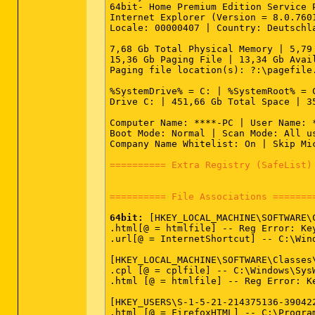
64bit- Home Premium Edition Service 
Internet Explorer (Version = 8.0.7601
Locale: 00000407 | Country: Deutschl
7,68 Gb Total Physical Memory | 5,79
15,36 Gb Paging File | 13,34 Gb Avai
Paging file location(s): ?:\pagefile.
%SystemDrive% = C: | %SystemRoot% = 
Drive C: | 451,66 Gb Total Space | 3
Computer Name: ****-PC | User Name: *
Boot Mode: Normal | Scan Mode: All u
Company Name Whitelist: On | Skip Mi
========== Extra Registry (SafeList)
========== File Associations =======
64bit:
 [HKEY_LOCAL_MACHINE\SOFTWARE\C
.html[@ = htmlfile] -- Reg Error: Key
.url[@ = InternetShortcut] -- C:\Win
[HKEY_LOCAL_MACHINE\SOFTWARE\Classes\
.cpl [@ = cplfile] -- C:\Windows\Sys
.html [@ = htmlfile] -- Reg Error: Ke
[HKEY_USERS\S-1-5-21-214375136-39042
.html [@ = FirefoxHTML] -- C:\Progra