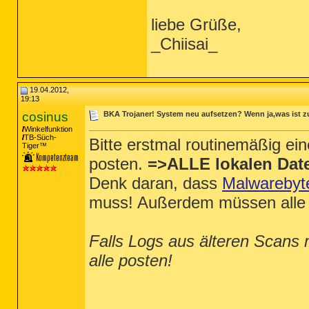
liebe Grüße,
_Chiisai_
19.04.2012,
19:13
cosinus
BKA Trojaner! System neu aufsetzen? Wenn ja,was ist 
Winkelfunktion
TB-Süch-
Bitte erstmal routinemäßig ei
Tiger™
posten.
=>ALLE lokalen Date
Denk daran, dass
Malwarebyt
muss! Außerdem müssen alle 
Falls Logs aus älteren Scans 
alle posten!