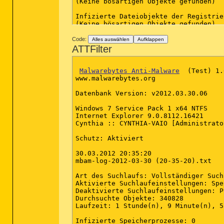
(Keine bösartigen Objekte gefunden)

Infizierte Dateiobjekte der Registrie
(Keine bösartigen Objekte gefunden)

Infizierte Verzeichnisse: 0

Code:
Alles auswählen
Aufklappen
(Keine bösartigen Objekte gefunden)

ATTFilter
Infizierte Dateien: 0

(Keine bösartigen Objekte gefunden)

Malwarebytes Anti-Malware
  (Test) 1.
www.malwarebytes.org

(Ende)

Datenbank Version: v2012.03.30.06

Windows 7 Service Pack 1 x64 NTFS

Internet Explorer 9.0.8112.16421

Cynthia :: CYNTHIA-VAIO [Administrator
Schutz: Aktiviert

30.03.2012 20:35:20

mbam-log-2012-03-30 (20-35-20).txt

Art des Suchlaufs: Vollständiger Suchl
Aktivierte Suchlaufeinstellungen: Spe
Deaktivierte Suchlaufeinstellungen: P2
Durchsuchte Objekte: 340828

Laufzeit: 1 Stunde(n), 9 Minute(n), 5
Infizierte Speicherprozesse: 0
