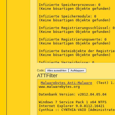
Infizierte Speicherprozesse: 0

(Keine bösartigen Objekte gefunden)

Infizierte Speichermodule: 0

(Keine bösartigen Objekte gefunden)

Infizierte Registrierungsschlüssel: 0

(Keine bösartigen Objekte gefunden)

Infizierte Registrierungswerte: 0

(Keine bösartigen Objekte gefunden)

Infizierte Dateiobjekte der Registrie
(Keine bösartigen Objekte gefunden)

Infizierte Verzeichnisse: 0

(Keine bösartigen Objekte gefunden)

Code:
Alles auswählen
Aufklappen
Infizierte Dateien: 0

ATTFilter
(Keine bösartigen Objekte gefunden)

Malwarebytes Anti-Malware
  (Test) 1.
(Ende)

www.malwarebytes.org

Datenbank Version: v2012.04.05.04

Windows 7 Service Pack 1 x64 NTFS

Internet Explorer 9.0.8112.16421

Cynthia :: CYNTHIA-VAIO [Administrator