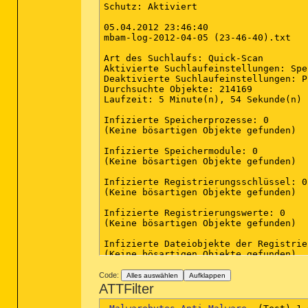
Schutz: Aktiviert

05.04.2012 23:46:40

mbam-log-2012-04-05 (23-46-40).txt

Art des Suchlaufs: Quick-Scan

Aktivierte Suchlaufeinstellungen: Spe
Deaktivierte Suchlaufeinstellungen: P2
Durchsuchte Objekte: 214169

Laufzeit: 5 Minute(n), 54 Sekunde(n)

Infizierte Speicherprozesse: 0

(Keine bösartigen Objekte gefunden)

Infizierte Speichermodule: 0

(Keine bösartigen Objekte gefunden)

Infizierte Registrierungsschlüssel: 0

(Keine bösartigen Objekte gefunden)

Infizierte Registrierungswerte: 0

(Keine bösartigen Objekte gefunden)

Infizierte Dateiobjekte der Registrie
(Keine bösartigen Objekte gefunden)

Infizierte Verzeichnisse: 0

Code:
Alles auswählen
Aufklappen
(Keine bösartigen Objekte gefunden)

ATTFilter
Infizierte Dateien: 0
