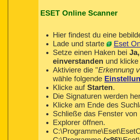
ESET Online Scanner
Hier findest du eine bebild
Lade und starte
Eset On
Setze einen Haken bei
Ja
einverstanden
und klicke
Aktiviere die "
Erkennung v
wähle folgende
Einstellu
Klicke auf
Starten
.
Die Signaturen werden her
Klicke am Ende des Suchl
Schließe das Fenster von
Explorer öffnen.
C:\Programme\Eset\EsetOn
C:\Programme
(x86)
\Eset