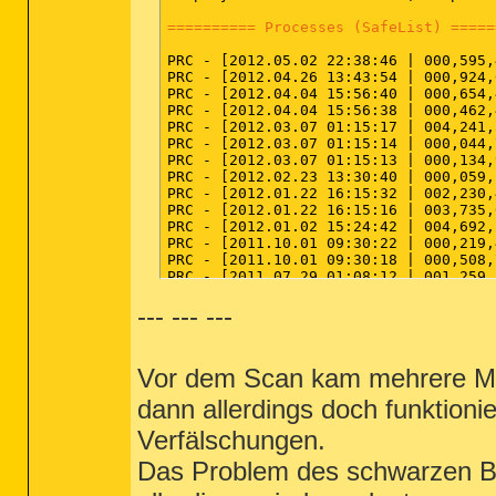
========== Processes (SafeList) =====
PRC - [2012.05.02 22:38:46 | 000,595,
PRC - [2012.04.26 13:43:54 | 000,924,
PRC - [2012.04.04 15:56:40 | 000,654,
PRC - [2012.04.04 15:56:38 | 000,462,
PRC - [2012.03.07 01:15:17 | 004,241,
PRC - [2012.03.07 01:15:14 | 000,044,
PRC - [2012.03.07 01:15:13 | 000,134,
PRC - [2012.02.23 13:30:40 | 000,059,
PRC - [2012.01.22 16:15:32 | 002,230,
PRC - [2012.01.22 16:15:16 | 003,735,
PRC - [2012.01.02 15:24:42 | 004,692,
PRC - [2011.10.01 09:30:22 | 000,219,
PRC - [2011.10.01 09:30:18 | 000,508,
PRC - [2011.07.29 01:08:12 | 001,259,
PRC - [2011.04.29 17:20:18 | 000,146,
--- --- ---
PRC - [2011.03.05 16:42:36 | 000,180,
PRC - [2011.03.05 16:42:36 | 000,064,
PRC - [2011.03.01 21:23:36 | 000,391,
PRC - [2011.03.01 21:23:36 | 000,259,
Vor dem Scan kam mehrere Ma
PRC - [2011.02.25 10:46:22 | 000,249,
PRC - [2011.02.23 14:05:04 | 000,105,
dann allerdings doch funktionie
PRC - [2011.02.15 11:47:02 | 002,757,
PRC - [2011.02.14 13:23:50 | 000,044,
Verfälschungen.
PRC - [2011.02.01 13:20:48 | 002,656,
PRC - [2011.02.01 13:20:46 | 000,326,
Das Problem des schwarzen Bi
PRC - [2011.01.29 05:36:18 | 000,081,
PRC - [2011.01.17 19:50:34 | 011,322,