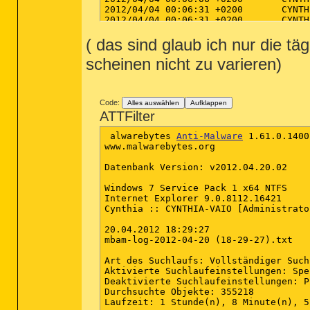
( das sind glaub ich nur die t
scheinen nicht zu varieren)
Code:
Alles auswählen
Aufklappen
ATTFilter
 alwarebytes 
Anti-Malware
 1.61.0.1400

www.malwarebytes.org

Datenbank Version: v2012.04.20.02

Windows 7 Service Pack 1 x64 NTFS

Internet Explorer 9.0.8112.16421

Cynthia :: CYNTHIA-VAIO [Administrator
20.04.2012 18:29:27

mbam-log-2012-04-20 (18-29-27).txt

Art des Suchlaufs: Vollständiger Suchl
Aktivierte Suchlaufeinstellungen: Spe
Deaktivierte Suchlaufeinstellungen: P2
Durchsuchte Objekte: 355218

Laufzeit: 1 Stunde(n), 8 Minute(n), 5