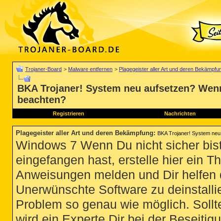
Trojaner-Board
>
Malware entfernen
>
Plagegeister aller Art und deren Bekämpfu
BKA Trojaner! System neu aufsetzen? Wenn
beachten?
Registrieren
Nachrichten
Plagegeister aller Art und deren Bekämpfung
:
BKA Trojaner! System neu
Windows 7 Wenn Du nicht sicher bist
eingefangen hast, erstelle hier ein T
Anweisungen melden und Dir helfen 
Unerwünschte Software zu deinstallie
Problem so genau wie möglich. Sollte
wird ein Experte Dir bei der Beseitigu