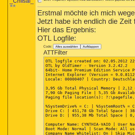
_Chiisai_
Erstmal möchte ich mich wegen
Jetzt habe ich endlich die Zei
Hier das Ergebnis:
OTL Logfile:
Code:
Alles auswählen
Aufklappen
ATTFilter
OTL logfile created on: 02.05.2012 22
OTL by OldTimer - Version 3.2.42.2   
64bit- Home Premium Edition Service P
Internet Explorer (Version = 9.0.8112
Locale: 00000407 | Country: Deutschla
3,95 Gb Total Physical Memory | 2,12 
7,90 Gb Paging File | 5,35 Gb Availab
Paging file location(s): ?:\pagefile.
%SystemDrive% = C: | %SystemRoot% = C
Drive C: | 451,78 Gb Total Space | 38
Drive D: | 955,38 Mb Total Space | 0,
Computer Name: CYNTHIA-VAIO | User Na
Boot Mode: Normal | Scan Mode: All us
Company Name Whitelist: On | Skip Mic