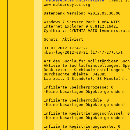
Malwarebytes Anti-Malware
  (Test) 1.
(Keine bösartigen Objekte gefunden)

www.malwarebytes.org

(Ende)

Datenbank Version: v2012.03.30.06

Windows 7 Service Pack 1 x64 NTFS

Internet Explorer 9.0.8112.16421

Cynthia :: CYNTHIA-VAIO [Administrator
Schutz: Aktiviert

31.03.2012 17:47:27

mbam-log-2012-03-31 (17-47-27).txt

Art des Suchlaufs: Vollständiger Suchl
Aktivierte Suchlaufeinstellungen: Spe
Deaktivierte Suchlaufeinstellungen: P2
Durchsuchte Objekte: 342385

Laufzeit: 1 Stunde(n), 33 Minute(n), 
Infizierte Speicherprozesse: 0

(Keine bösartigen Objekte gefunden)

Infizierte Speichermodule: 0

(Keine bösartigen Objekte gefunden)

Infizierte Registrierungsschlüssel: 0

(Keine bösartigen Objekte gefunden)

Infizierte Registrierungswerte: 0
