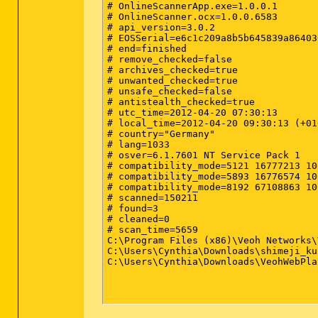
# OnlineScannerApp.exe=1.0.0.1

# OnlineScanner.ocx=1.0.0.6583

# api_version=3.0.2

# EOSSerial=e6c1c209a8b5b645839a86403
# end=finished

# remove_checked=false

# archives_checked=true

# unwanted_checked=true

# unsafe_checked=false

# antistealth_checked=true

# utc_time=2012-04-20 07:30:13

# local_time=2012-04-20 09:30:13 (+01
# country="Germany"

# lang=1033

# osver=6.1.7601 NT Service Pack 1

# compatibility_mode=5121 16777213 10
# compatibility_mode=5893 16776574 10
# compatibility_mode=8192 67108863 10
# scanned=150211

# found=3

# cleaned=0

# scan_time=5659

C:\Program Files (x86)\Veoh Networks\VeohWebPlayer\qlps-qlipso-sntb.exe	Win32/Too
C:\Users\Cynthia\Downloads\shimeji_kuran_kaname_downloader.exe	a variant of Win32/ExpressFiles 
C:\Users\Cynthia\Downloads\VeohWebPlayerSetup_eng.exe	Win32/Toolbar.Zugo application (unable to 