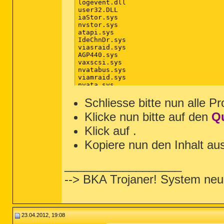
logevent.dll

user32.DLL

iaStor.sys

nvstor.sys

atapi.sys

IdeChnDr.sys

viasraid.sys

AGP440.sys

vaxscsi.sys

nvatabus.sys

viamraid.sys

nvata.sys

nvgts.sys

iastorv.sys

Schliesse bitte nun alle P
ViPrt.sys

Klicke nun bitte auf den
Q
eNetHook.dll

ahcix86.sys

Klick auf
.
KR10N.sys

nvstor32.sys

Kopiere nun den Inhalt au
ahcix86s.sys

/md5stop

%systemroot%\system32\drivers\*.sys /
__________________
%systemroot%\System32\config\*.sav

%systemroot%\*. /mp /s

--> BKA Trojaner! System neu
%systemroot%\system32\*.dll /lockedfi
CREATERESTOREPOINT

23.04.2012, 19:08