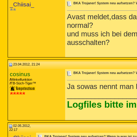
_Chiisai_
BKA Trojaner! System neu aufsetzen? 
Avast meldet,dass da
normal?
und muss ich bei de
ausschalten?
23.04.2012, 21:24
cosinus
BKA Trojaner! System neu aufsetzen? 
Winkelfunktion
TB-Süch-Tiger™
Ja sowas nennt man F
_________________
Logfiles bitte 
02.05.2012,
22:17
BKA Trojaner! System neu aufsetzen? Wenn ja,was ist z