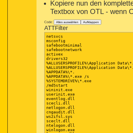
Kopiere nun den komplett
Textbox von OTL - wenn OT
Code:
Alles auswählen
Aufklappen
ATTFilter
netsvcs

msconfig

safebootminimal

safebootnetwork

activex

drivers32

%ALLUSERSPROFILE%\Application Data\*.
%ALLUSERSPROFILE%\Application Data\*.
%APPDATA%\*.

%APPDATA%\*.exe /s

%SYSTEMDRIVE%\*.exe

/md5start

wininit.exe

userinit.exe

eventlog.dll

scecli.dll

netlogon.dll

cngaudit.dll

ws2ifsl.sys

sceclt.dll

ntelogon.dll

winlogon.exe
