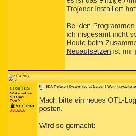
es ist das einzige A
Trojaner installiert hat
Bei den Programmen 
ich insgesamt nicht s
Heute beim Zusammen
Neuaufsetzen
ist mir 
20.04.2012,
22:53
cosinus
BKA Trojaner! System neu aufsetzen? Wenn ja,was ist 
Winkelfunktion
TB-Süch-
Mach bitte ein neues OTL-Log. 
Tiger™
posten.
Wird so gemacht: