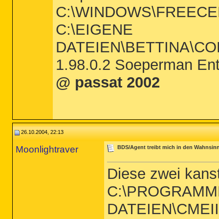
C:\WINDOWS\FREECELL.
C:\EIGENE
DATEIEN\BETTINA\CO
1.98.0.2 Soeperman Ente
@ passat 2002
26.10.2004, 22:13
Moonlightraver
BDS/Agent treibt mich in den Wahnsin
Diese zwei kanst
C:\PROGRAMM
DATEIEN\CMEII