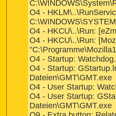
C:\WINDOWS\System\Re
O4 - HKLM\..\RunService
C:\WINDOWS\SYSTEM
O4 - HKCU\..\Run: [e
O4 - HKCU\..\Run: [Mozi
"C:\Programme\Mozilla1.
O4 - Startup: Watchdo
O4 - Startup: GStartu
Dateien\GMT\GMT.exe
O4 - User Startup: Wa
O4 - User Startup: GSt
Dateien\GMT\GMT.exe
O9 - Extra button: Rela