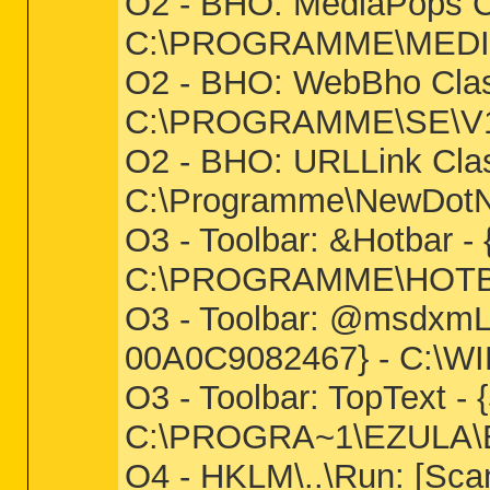
O2 - BHO: MediaPops 
C:\PROGRAMME\MEDI
O2 - BHO: WebBho Clas
C:\PROGRAMME\SE\V1
O2 - BHO: URLLink Cl
C:\Programme\NewDotNe
O3 - Toolbar: &Hotbar
C:\PROGRAMME\HOTBAR\
O3 - Toolbar: @msdxmL
00A0C9082467} - C:
O3 - Toolbar: TopText
C:\PROGRA~1\EZULA\
O4 - HKLM\..\Run: [Sc