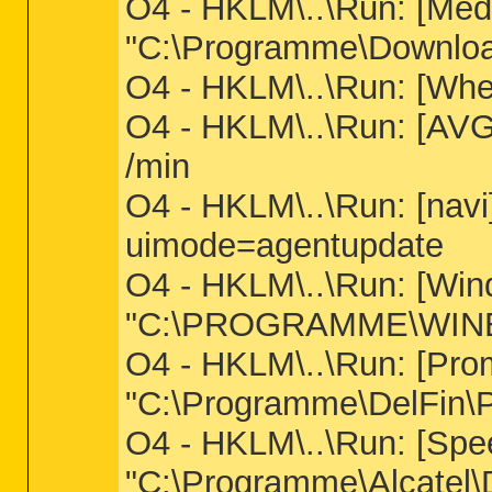
O4 - HKLM\..\Run: [Medi
"C:\Programme\Downloa
O4 - HKLM\..\Run: [W
O4 - HKLM\..\Run: [
/min
O4 - HKLM\..\Run: [nav
uimode=agentupdate
O4 - HKLM\..\Run: [Wi
"C:\PROGRAMME\WINE
O4 - HKLM\..\Run: [Pro
"C:\Programme\DelFin\
O4 - HKLM\..\Run: [Spe
"C:\Programme\Alcatel\D