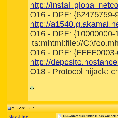
http://install.global-net
O16 - DPF: {62475759
http://a1540.g.akamai.ne
O16 - DPF: {10000000-
its:mhtml:file://C:\foo.mh
O16 - DPF: {FFFF0003
http://deposito.hostance
O18 - Protocol hijack
26.10.2004, 19:15
Nac-Hac
BDS/Agent treibt mich in den Wahnsin