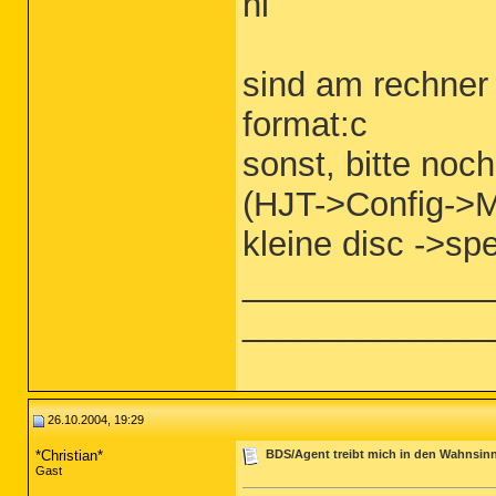
hi
sind am rechner 
format:c
sonst, bitte noc
(HJT->Config->M
kleine disc ->sp
_____________
_____________
26.10.2004, 19:29
*Christian*
BDS/Agent treibt mich in den Wahnsin
Gast