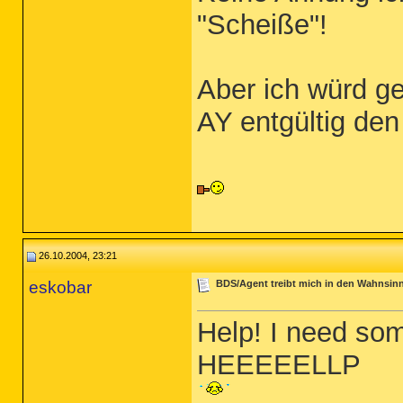
"Scheiße"!
Aber ich würd g
AY entgültig de
26.10.2004, 23:21
eskobar
BDS/Agent treibt mich in den Wahnsin
Help! I need so
HEEEEELLP