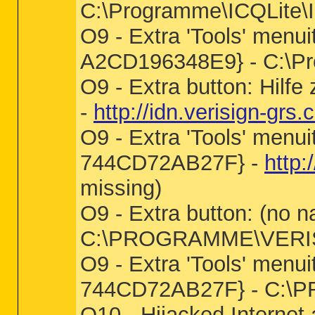
C:\Programme\ICQLite\
O9 - Extra 'Tools' men
A2CD196348E9} - C:\Pr
O9 - Extra button: Hil
-
http://idn.verisign-grs
O9 - Extra 'Tools' menu
744CD72AB27F} -
http:
missing)
O9 - Extra button: (n
C:\PROGRAMME\VERISI
O9 - Extra 'Tools' menu
744CD72AB27F} - C:\
O10 - Hijacked Internet