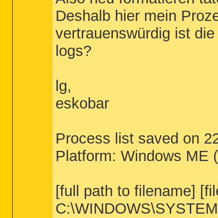
Deshalb hier mein Proz
vertrauenswürdig ist di
logs?
lg,
eskobar
Process list saved on 2
Platform: Windows ME (
[full path to filename] [
C:\WINDOWS\SYSTEM\K