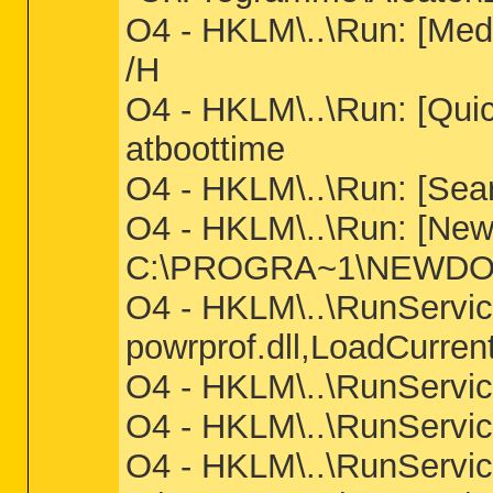
O4 - HKLM\..\Run: [
/H
O4 - HKLM\..\Run: [Q
atboottime
O4 - HKLM\..\Run: [S
O4 - HKLM\..\Run: [New.
C:\PROGRA~1\NEWDOT
O4 - HKLM\..\RunServic
powrprof.dll,LoadCurr
O4 - HKLM\..\RunServic
O4 - HKLM\..\RunServ
O4 - HKLM\..\RunServic