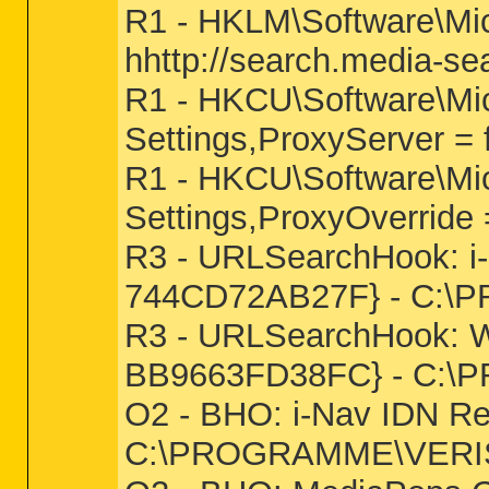
R1 - HKLM\Software\Micr
hhttp://search.media-s
R1 - HKCU\Software\Mic
Settings,ProxyServer = 
R1 - HKCU\Software\Mic
Settings,ProxyOverride =
R3 - URLSearchHook: i
744CD72AB27F} - C:\
R3 - URLSearchHook: 
BB9663FD38FC} - C:
O2 - BHO: i-Nav IDN R
C:\PROGRAMME\VERISI