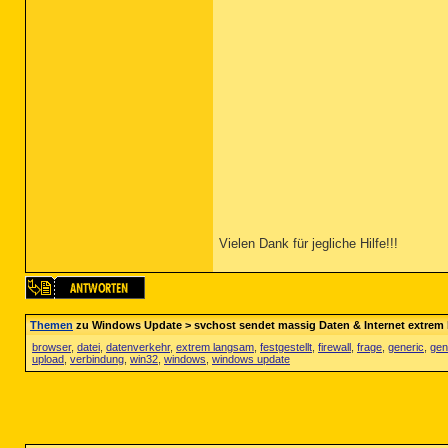
Vielen Dank für jegliche Hilfe!!!
Themen
zu Windows Update > svchost sendet massig Daten & Internet extrem
browser
,
datei
,
datenverkehr
,
extrem langsam
,
festgestellt
,
firewall
,
frage
,
generic
,
gen
upload
,
verbindung
,
win32
,
windows
,
windows update