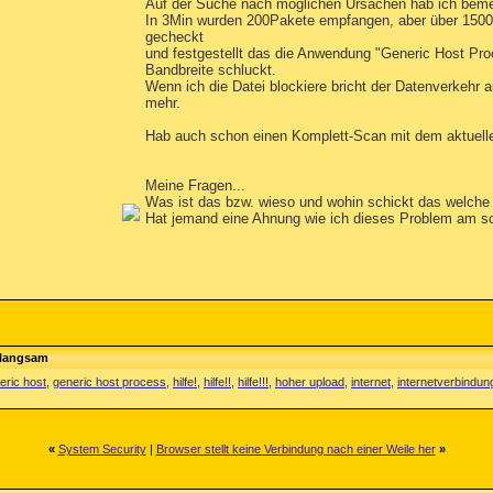
Auf der Suche nach möglichen Ursachen hab ich bemer
In 3Min wurden 200Pakete empfangen, aber über 15000
gecheckt
und festgestellt das die Anwendung "Generic Host Pro
Bandbreite schluckt.
Wenn ich die Datei blockiere bricht der Datenverkehr a
mehr.
Hab auch schon einen Komplett-Scan mit dem aktuellen
Meine Fragen...
Was ist das bzw. wieso und wohin schickt das welche
Hat jemand eine Ahnung wie ich dieses Problem am sc
 langsam
eric host
,
generic host process
,
hilfe!
,
hilfe!!
,
hilfe!!!
,
hoher upload
,
internet
,
internetverbindun
«
System Security
|
Browser stellt keine Verbindung nach einer Weile her
»