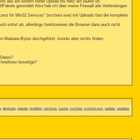
kt das ein extrem hoher Upload ins Netz am laufen ist.
Pakete gesendet! Also hab ich über meine Firewall alle Verbindungen
cess for Win32 Services" (svchost.exe) mit Uploads fast die komplette
uch sofort ab, allerdings funktionieren die Browser dann auch nicht
 Malware-Bytes durchgeführt, konnte aber nichts finden.
 Daten?
hnellsten beseitige?
g
,
langsam
,
pakete
,
problem
,
services
,
suche
,
svchost
,
svchost.exe
,
update
,
updates
,