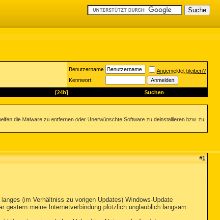
Benutzername
Angemeldet bleiben?
Kennwort
[24h]
Suchen
helfen die Malware zu entfernen oder Unerwünschte Software zu deinstallieren bzw. zu
#
1
nd langes (im Verhältniss zu vorigen Updates) Windows-Update
 war gestern meine Internetverbindung plötzlich unglaublich langsam.