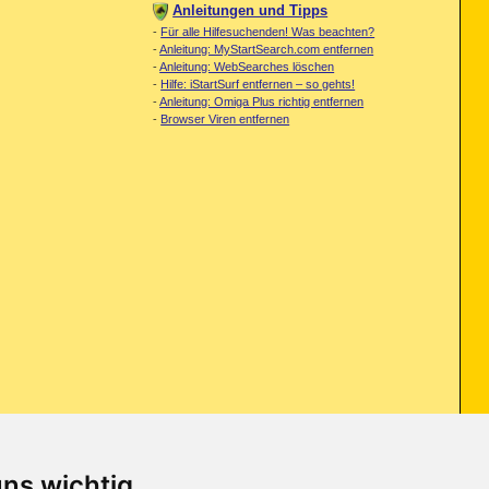
Anleitungen und Tipps
-
Für alle Hilfesuchenden! Was beachten?
-
Anleitung: MyStartSearch.com entfernen
-
Anleitung: WebSearches löschen
-
Hilfe: iStartSurf entfernen – so gehts!
-
Anleitung: Omiga Plus richtig entfernen
-
Browser Viren entfernen
uns wichtig