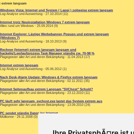
t extrem langsam
Windows Vista: Internet und System ( Lappi ) zeitweise extrem langsam
Log-Analyse und Auswertung - 27.10.2014 (11)
Internet trotz Neuinstallation Windows 7 extrem langsam
Alles rund um Windows - 25.09.2014 (9)
Internet Explorer: Lästige Werbebanner, Popups und extrem langsam
(Windows 7)
Log-Analyse und Auswertung - 18.10.2013 (9)
Rechner (Internet) extrem langsam langsam und
hackelig!Leerlaufprozess Task Manager ständig zw. 70-98 %
Plagegeister aller Art und deren Bekämpfung - 11.04.2013 (17)
Internet extrem langsam
Log-Analyse und Auswertung - 05.06.2012 (1)
Nach Desk-Alarm Update: Windows & Firefox extrem langsam
Plagegeister aller Art und deren Bekämpfung - 02.11.2011 (35)
Internet Seitenaufbau extrem Langsam "SVChost" Schuld?
Plagegeister aller Art und deren Bekämpfung - 23.12.2010 (11)
PC läuft sehr langsam, svchost.exe lastet das System extrem aus
Plagegeister aller Art und deren Bekämpfung - 13.09.2010 (24)
PC sendet ständig Daten ins Internet
Mülltonne - 29.11.2008 (0)
Ihre PrivatsphÃ¤re ist 