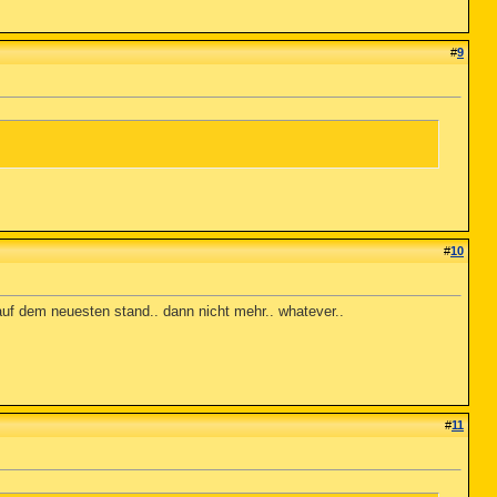
#
9
#
10
t auf dem neuesten stand.. dann nicht mehr.. whatever..
#
11