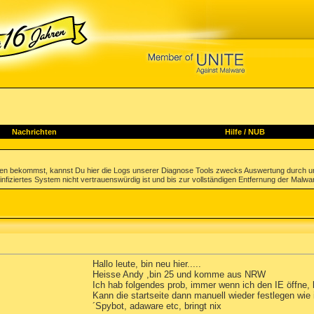
Nachrichten
Hilfe
/
NUB
gen bekommst, kannst Du hier die Logs unserer Diagnose Tools zwecks Auswertung durch u
infiziertes System nicht vertrauenswürdig ist und bis zur vollständigen Entfernung der Malwa
Hallo leute, bin neu hier.....
Heisse Andy ,bin 25 und komme aus NRW
Ich hab folgendes prob, immer wenn ich den IE öffne, k
Kann die startseite dann manuell wieder festlegen wie i
´Spybot, adaware etc, bringt nix