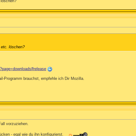
 löschen?
 etc. löschen?
php?page=downloads#release
il-Programm brauchst, empfehle ich Dir Mozilla.
Fall vorzuziehen.
ücken - egal wie du ihn konfigurierst.