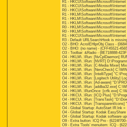
R1 - HKCU\Software\Microsoft\Internet
R1 - HKCU\Software\Microsoft\Internet
R0 - HKCU\Software\Microsoft\Internet 
R1 - HKLM\Software\Microsoft\Internet 
R1 - HKLM\Software\Microsoft\Internet
R1 - HKLM\Software\Microsoft\Internet
R0 - HKLM\Software\Microsoft\Internet 
R0 - HKLM\Software\Microsoft\Internet
R1 - HKCU\Software\Microsoft\Internet
R3 - Default URLSearchHook is missin
O2 - BHO: AcroIEHlprObj Class - {06
O2 - BHO: (no name) - {CFF45521-45
O3 - Toolbar: &Radio - {8E718888-4
O4 - HKLM\..\Run: [NvCplDaemon] R
O4 - HKLM\..\Run: [NVRT] D:\Programm
O4 - HKLM\..\Run: [C-Media Mixer] Mixe
O4 - HKLM\..\Run: [NeroCheck] C:\W
O4 - HKLM\..\Run: [IntelliType] "C:\P
O4 - HKLM\..\Run: [Logitech Utility] 
O4 - HKLM\..\Run: [Ad-aware] "D:\P
O4 - HKLM\..\Run: [addba32.exe] C:
O4 - HKLM\..\RunOnce: [crfk.exe] C:
O4 - HKCU\..\Run: [ICQ Plus] "D:\Pro
O4 - HKCU\..\Run: [TransTask] "D:\Do
O4 - HKCU\..\Run: [TransparentIcons]
O4 - Global Startup: AutoStart IR.lnk 
O4 - Global Startup: Kodak EasyShare 
O4 - Global Startup: Kodak software up
O9 - Extra button: ICQ Pro - {6224f7
O9 - Extra 'Tools' menuitem: ICQ - {