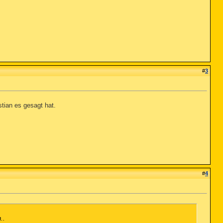
#
3
istian es gesagt hat.
#
4
..