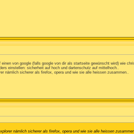
auf einen von google (falls google von dir als startseite gewünscht wird) wie chr
ders einstellen: sicherheit auf hoch und dartenschutz auf mittelhoch..
orer nämlich sicherer als firefox, opera und wie sie alle heissen zusammen..
explorer nämlich sicherer als firefox, opera und wie sie alle heissen zusammen