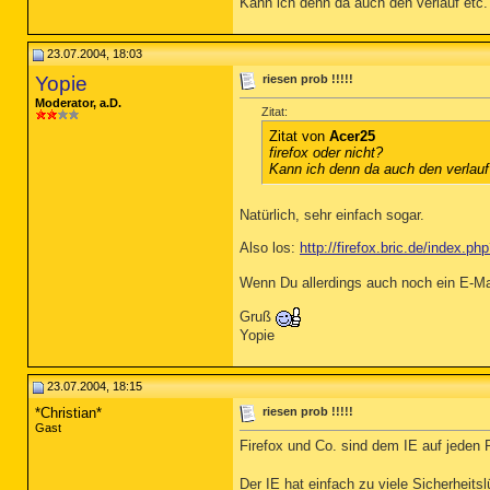
Kann ich denn da auch den verlauf etc.
23.07.2004, 18:03
Yopie
riesen prob !!!!!
Moderator, a.D.
Zitat:
Zitat von
Acer25
firefox oder nicht?
Kann ich denn da auch den verlauf
Natürlich, sehr einfach sogar.
Also los:
http://firefox.bric.de/index.
Wenn Du allerdings auch noch ein E-Ma
Gruß
Yopie
23.07.2004, 18:15
*Christian*
riesen prob !!!!!
Gast
Firefox und Co. sind dem IE auf jeden 
Der IE hat einfach zu viele Sicherheitsl