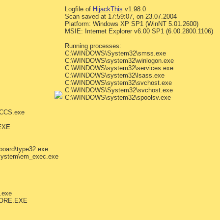
Logfile of
HijackThis
v1.98.0
Scan saved at 17:59:07, on 23.07.2004
Platform: Windows XP SP1 (WinNT 5.01.2600)
MSIE: Internet Explorer v6.00 SP1 (6.00.2800.1106)
Running processes:
C:\WINDOWS\System32\smss.exe
C:\WINDOWS\system32\winlogon.exe
C:\WINDOWS\system32\services.exe
C:\WINDOWS\system32\lsass.exe
C:\WINDOWS\system32\svchost.exe
C:\WINDOWS\System32\svchost.exe
C:\WINDOWS\system32\spoolsv.exe
kCCS.exe
EXE
board\type32.exe
\system\em_exec.exe
.exe
PLORE.EXE