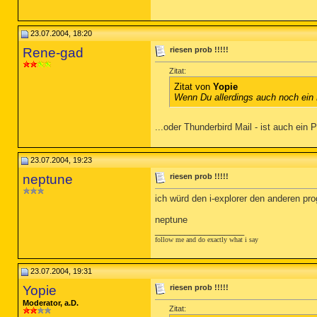
23.07.2004, 18:20
Rene-gad
riesen prob !!!!!
Zitat:
Zitat von
Yopie
Wenn Du allerdings auch noch ein 
...oder Thunderbird Mail - ist auch ein 
23.07.2004, 19:23
neptune
riesen prob !!!!!
ich würd den i-explorer den anderen pro
neptune
__________________
follow me and do exactly what i say
23.07.2004, 19:31
Yopie
riesen prob !!!!!
Moderator, a.D.
Zitat: