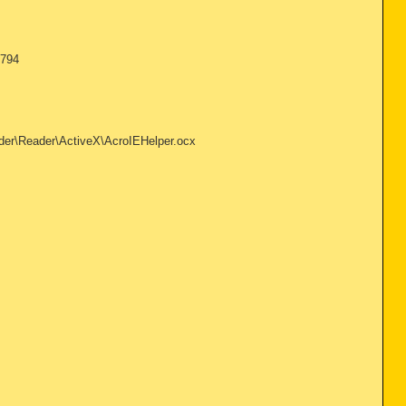
7794
er\Reader\ActiveX\AcroIEHelper.ocx