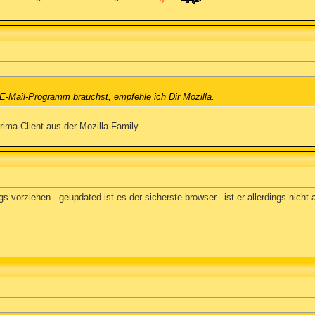
E-Mail-Programm brauchst, empfehle ich Dir Mozilla.
Prima-Client aus der Mozilla-Family
gs vorziehen.. geupdated ist es der sicherste browser.. ist er allerdings nich