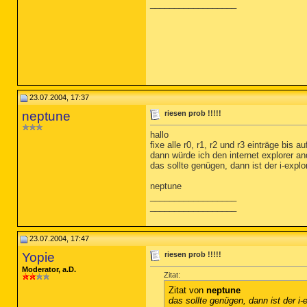
__________________
23.07.2004, 17:37
neptune
riesen prob !!!!!
hallo
fixe alle r0, r1, r2 und r3 einträge bis 
dann würde ich den internet explorer an
das sollte genügen, dann ist der i-expl
neptune
__________________
__________________
23.07.2004, 17:47
Yopie
riesen prob !!!!!
Moderator, a.D.
Zitat:
Zitat von
neptune
das sollte genügen, dann ist der i-