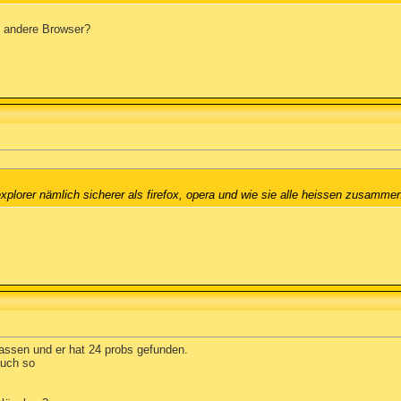
s andere Browser?
explorer nämlich sicherer als firefox, opera und wie sie alle heissen zusammen
lassen und er hat 24 probs gefunden.
auch so