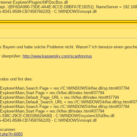
nternet Explorer\Plugins\NPDocBox.dll
ip\..\{BF6DA990-73DE-4A4E-8CCE-D8BFA7E18251}: NameServer = 192.168
25-4D41-8599-CB7458766220} - C:\WINDOWS\msopt.dll
us Bayern und habe solche Probleme nicht. Warum? Ich benutze einen gesche
r überprüfen:
http://www.kaspersky.com/scanforvirus
dus und fixt dies:
 Explorer\Main,Search Page = res://C:\WINDOWS\kflwi.dll/sp.html#37794
Explorer\Main,Start Page = res://kflwi.dll/index.html#37794
Explorer\Main,Default_Page_URL = res://kflwi.dll/index.html#37794
 Explorer\Main,Default_Search_URL = res://C:\WINDOWS\kflwi.dll/sp.html#3
 Explorer\Main,Search Page = res://C:\WINDOWS\kflwi.dll/sp.html#37794
Explorer\Main,Start Page = res://kflwi.dll/index.html#37794
65-338C-29CE-C8D195624A80} - C:\WINDOWS\system32\d3hu.dll
25-4D41-8599-CB7458766220} - C:\WINDOWS\msopt.dll
 scannen:
ad.php?t=6083