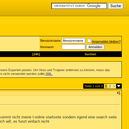
Benutzername
Angemeldet bleiben?
Kennwort
[24h]
Suchen
nsere Experten posten. Um Viren und Trojaner entfernen zu können, muss das
re nicht verwendet werden sollte.
XML
.
Seite 1 von 2
1
2
>
#
1
ommt nicht meine t-online startseite sondern irgend eine search seite.
ch will, es funzt einfach nicht