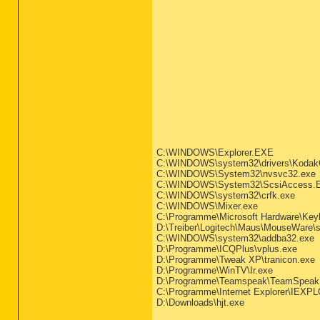
C:\WINDOWS\Explorer.EXE
C:\WINDOWS\system32\drivers\Koda
C:\WINDOWS\System32\nvsvc32.exe
C:\WINDOWS\System32\ScsiAccess.
C:\WINDOWS\system32\crfk.exe
C:\WINDOWS\Mixer.exe
C:\Programme\Microsoft Hardware\Key
D:\Treiber\Logitech\Maus\MouseWare
C:\WINDOWS\system32\addba32.exe
D:\Programme\ICQPlus\vplus.exe
D:\Programme\Tweak XP\tranicon.exe
D:\Programme\WinTV\Ir.exe
D:\Programme\Teamspeak\TeamSpeak
C:\Programme\Internet Explorer\IEX
D:\Downloads\hjt.exe