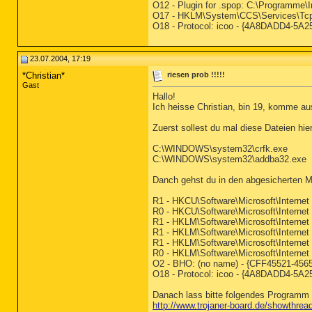
O12 - Plugin for .spop: C:\Programme\I
O17 - HKLM\System\CCS\Services\Tcp
O18 - Protocol: icoo - {4A8DADD4-5A
23.07.2004, 17:19
*Christian*
riesen prob !!!!!
Gast
Hallo!
Ich heisse Christian, bin 19, komme a
Zuerst sollest du mal diese Dateien hie
C:\WINDOWS\system32\crfk.exe
C:\WINDOWS\system32\addba32.exe
Danch gehst du in den abgesicherten Mo
R1 - HKCU\Software\Microsoft\Internet
R0 - HKCU\Software\Microsoft\Internet 
R1 - HKLM\Software\Microsoft\Internet 
R1 - HKLM\Software\Microsoft\Internet
R1 - HKLM\Software\Microsoft\Internet
R0 - HKLM\Software\Microsoft\Internet 
O2 - BHO: (no name) - {CFF45521-45
O18 - Protocol: icoo - {4A8DADD4-5A
Danach lass bitte folgendes Programm
http://www.trojaner-board.de/showthre