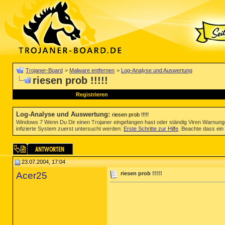
Trojaner-Board
>
Malware entfernen
>
Log-Analyse und Auswertung
riesen prob !!!!!
Registrieren
Log-Analyse und Auswertung
:
riesen prob !!!!!
Windows 7 Wenn Du Dir einen Trojaner eingefangen hast oder ständig Viren Warnun
infizierte System zuerst untersucht werden:
Erste Schritte zur Hilfe
. Beachte dass ein 
23.07.2004, 17:04
Acer25
riesen prob !!!!!