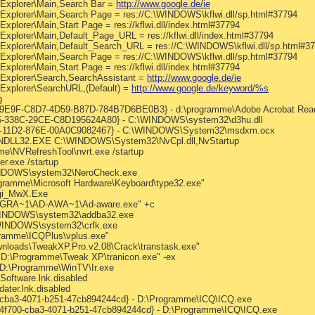
 Explorer\Main,Search Bar =
http://www.google.de/ie
 Explorer\Main,Search Page = res://C:\WINDOWS\kflwi.dll/sp.html#37794
Explorer\Main,Start Page = res://kflwi.dll/index.html#37794
Explorer\Main,Default_Page_URL = res://kflwi.dll/index.html#37794
 Explorer\Main,Default_Search_URL = res://C:\WINDOWS\kflwi.dll/sp.html#3
 Explorer\Main,Search Page = res://C:\WINDOWS\kflwi.dll/sp.html#37794
Explorer\Main,Start Page = res://kflwi.dll/index.html#37794
 Explorer\Search,SearchAssistant =
http://www.google.de/ie
 Explorer\SearchURL,(Default) =
http://www.google.de/keyword/%s
g
849E9F-C8D7-4D59-B87D-784B7D6BE0B3} - d:\programme\Adobe Acrobat Read
65-338C-29CE-C8D195624A80} - C:\WINDOWS\system32\d3hu.dll
23F-11D2-876E-00A0C9082467} - C:\WINDOWS\System32\msdxm.ocx
UNDLL32.EXE C:\WINDOWS\System32\NvCpl.dll,NvStartup
e\NVRefreshTool\nvrt.exe /startup
r.exe /startup
INDOWS\system32\NeroCheck.exe
rogramme\Microsoft Hardware\Keyboard\type32.exe"
Logi_MwX.Exe
ROGRA~1\AD-AWA~1\Ad-aware.exe" +c
\WINDOWS\system32\addba32.exe
\WINDOWS\system32\crfk.exe
gramme\ICQPlus\vplus.exe"
wnloads\TweakXP.Pro.v2.08\Crack\transtask.exe"
 "D:\Programme\Tweak XP\tranicon.exe" -ex
= D:\Programme\WinTV\Ir.exe
Software.lnk.disabled
dater.lnk.disabled
00-cba3-4071-b251-47cb894244cd} - D:\Programme\ICQ\ICQ.exe
6224f700-cba3-4071-b251-47cb894244cd} - D:\Programme\ICQ\ICQ.exe