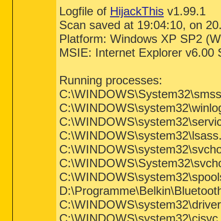
Logfile of
HijackThis
v1.99.1
Scan saved at 19:04:10, on 20
Platform: Windows XP SP2 (W
MSIE: Internet Explorer v6.00
Running processes:
C:\WINDOWS\System32\smss
C:\WINDOWS\system32\winlo
C:\WINDOWS\system32\servic
C:\WINDOWS\system32\lsass
C:\WINDOWS\system32\svcho
C:\WINDOWS\System32\svcho
C:\WINDOWS\system32\spool
D:\Programme\Belkin\Bluetooth
C:\WINDOWS\system32\driv
C:\WINDOWS\system32\cisvc