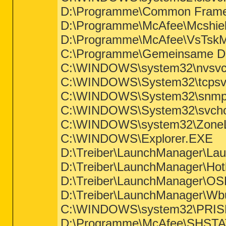
D:\Programme\Common Frame
D:\Programme\McAfee\Mcshiel
D:\Programme\McAfee\VsTskM
C:\Programme\Gemeinsame D
C:\WINDOWS\system32\nvsvc
C:\WINDOWS\System32\tcpsv
C:\WINDOWS\System32\snmp
C:\WINDOWS\System32\svcho
C:\WINDOWS\system32\ZoneL
C:\WINDOWS\Explorer.EXE
D:\Treiber\LaunchManager\La
D:\Treiber\LaunchManager\Ho
D:\Treiber\LaunchManager\OS
D:\Treiber\LaunchManager\Wb
C:\WINDOWS\system32\PRI
D:\Programme\McAfee\SHSTA