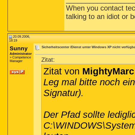
When you contact tech 
talking to an idiot or 
20.09.2006,
18:19
Sunny
Sicherheitscenter /Dienst unter Windows XP nicht verfügba
Administrator
> Competence
Zitat:
Manager
Zitat von
MightyMarc
Leg mal bitte noch ei
Signatur).
Der Pfad sollte ledigli
C:\WINDOWS\System32