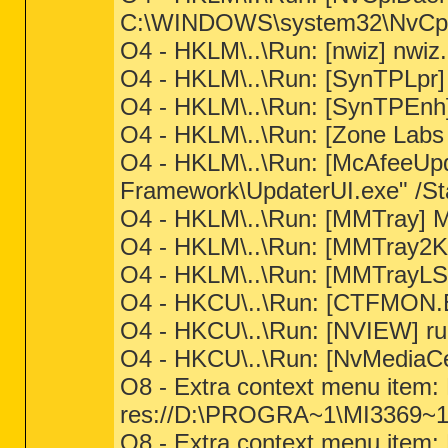
C:\WINDOWS\system32\NvCpl.
O4 - HKLM\..\Run: [nwiz] nwiz.e
O4 - HKLM\..\Run: [SynTPLpr
O4 - HKLM\..\Run: [SynTPEnh
O4 - HKLM\..\Run: [Zone Labs 
O4 - HKLM\..\Run: [McAfeeU
Framework\UpdaterUI.exe" /S
O4 - HKLM\..\Run: [MMTray] 
O4 - HKLM\..\Run: [MMTray2
O4 - HKLM\..\Run: [MMTrayLS
O4 - HKCU\..\Run: [CTFMON
O4 - HKCU\..\Run: [NVIEW] ru
O4 - HKCU\..\Run: [NvMediaCe
O8 - Extra context menu item: 
res://D:\PROGRA~1\MI3369~1
O8 - Extra context menu item: 