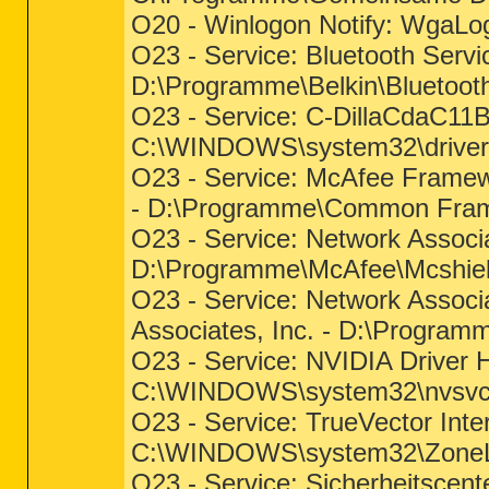
O20 - Winlogon Notify: Wga
O23 - Service: Bluetooth Servi
D:\Programme\Belkin\Bluetooth
O23 - Service: C-DillaCdaC11B
C:\WINDOWS\system32\driv
O23 - Service: McAfee Framew
- D:\Programme\Common Fram
O23 - Service: Network Associa
D:\Programme\McAfee\Mcshiel
O23 - Service: Network Assoc
Associates, Inc. - D:\Progra
O23 - Service: NVIDIA Driver 
C:\WINDOWS\system32\nvsvc
O23 - Service: TrueVector Inte
C:\WINDOWS\system32\ZoneL
O23 - Service: Sicherheitscen