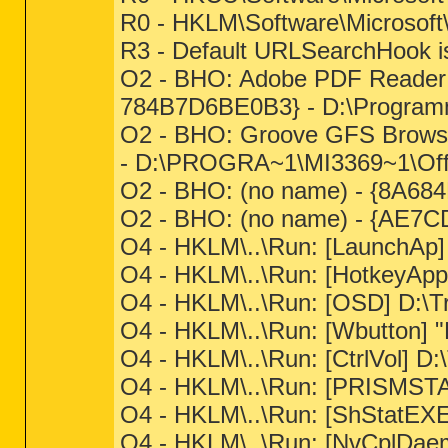
R0 - HKLM\Software\Microsoft\
R3 - Default URLSearchHook i
O2 - BHO: Adobe PDF Reader 
784B7D6BE0B3} - D:\Programme
O2 - BHO: Groove GFS Brows
- D:\PROGRA~1\MI3369~1\Of
O2 - BHO: (no name) - {8A68
O2 - BHO: (no name) - {AE7CD
O4 - HKLM\..\Run: [LaunchAp]
O4 - HKLM\..\Run: [HotkeyApp
O4 - HKLM\..\Run: [OSD] D:\
O4 - HKLM\..\Run: [Wbutton] 
O4 - HKLM\..\Run: [CtrlVol] D
O4 - HKLM\..\Run: [PRISMS
O4 - HKLM\..\Run: [ShStatE
O4 - HKLM\..\Run: [NvCplDa