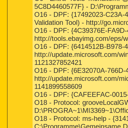
5C8D4460577F} - D:\Programme
O16 - DPF: {17492023-C23A-
Validation Tool) - http://go.mic
O16 - DPF: {4C39376E-FA9D-
http://tools.ebayimg.com/eps/
O16 - DPF: {6414512B-B978-
http://update.microsoft.com/w
1121327852421
O16 - DPF: {6E32070A-766D-
http://update.microsoft.com/m
1141899558609
O16 - DPF: {CAFEEFAC-0015
O18 - Protocol: grooveLoca
D:\PROGRA~1\MI3369~1\Offi
O18 - Protocol: ms-help - {
C:\Programme\Gemeinsame Date