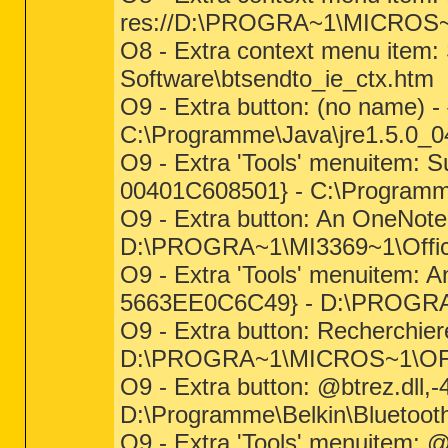
res://D:\PROGRA~1\MICROS
O8 - Extra context menu item:
Software\btsendto_ie_ctx.htm
O9 - Extra button: (no name
C:\Programme\Java\jre1.5.0_04
O9 - Extra 'Tools' menuitem:
00401C608501} - C:\Programme\
O9 - Extra button: An OneNot
D:\PROGRA~1\MI3369~1\Office
O9 - Extra 'Tools' menuitem:
5663EE0C6C49} - D:\PROGRA~
O9 - Extra button: Recherch
D:\PROGRA~1\MICROS~1\OF
O9 - Extra button: @btrez.dl
D:\Programme\Belkin\Bluetooth
O9 - Extra 'Tools' menuitem: 