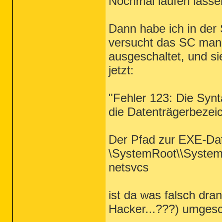
Nochmal laufen lasse
Dann habe ich in der
versucht das SC manue
ausgeschaltet, und si
jetzt:
"Fehler 123: Die Syn
die Datenträgerbezeic
Der Pfad zur EXE-Dat
\SystemRoot\\Syste
netsvcs
ist da was falsch dran
Hacker...???) umges