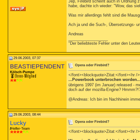
Jep, Firebird scheint auch in Ordnung z
habe, dachte ich wieder: "Wow, das sieh
Was mir allerdings fehlt sind die Maus
Ach ja und die Such-, Übersetzungs- und
Andreas
__________________
"Der beliebteste Fehler unter den Leute
29.06.2003, 07:37
BEASTIEPENDENT
Opera oder Firebird?
Kölsch-Pumpe
</font><blockquote>Zitat:</font><hr />O
...Powerbook unterbrochen worden..
übrigens 1997 (im Januar) released - me
doch auf der mozilla-Engine? Hmmm?
@Andreas: Ich bin im Nachhinein immer 
29.06.2003, 08:44
Lucky
Opera oder Firebird?
Helfer-Team
</font><blockquote>Zitat:</font><hr />O