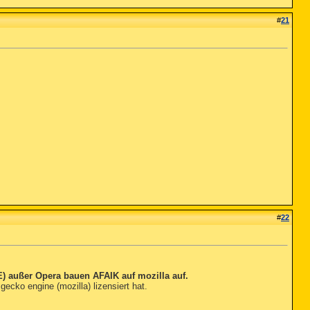
#
21
#
22
E) außer Opera bauen AFAIK auf mozilla auf.
ecko engine (mozilla) lizensiert hat.