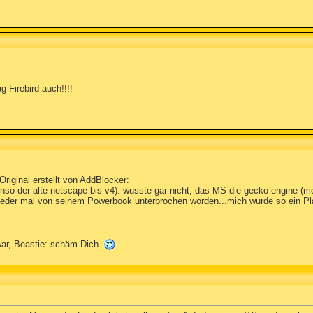
g Firebird auch!!!!
riginal erstellt von AddBlocker:
nso der alte netscape bis v4). wusste gar nicht, das MS die gecko engine (mozi
ieder mal von seinem Powerbook unterbrochen worden...mich würde so ein P
war, Beastie: schäm Dich.