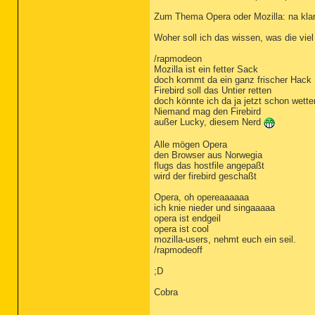
Zum Thema Opera oder Mozilla: na klar Op
Woher soll ich das wissen, was die vie
/rapmodeon
Mozilla ist ein fetter Sack
doch kommt da ein ganz frischer Hack
Firebird soll das Untier retten
doch könnte ich da ja jetzt schon wette
Niemand mag den Firebird
außer Lucky, diesem Nerd
Alle mögen Opera
den Browser aus Norwegia
flugs das hostfile angepaßt
wird der firebird geschaßt
Opera, oh opereaaaaaa
ich knie nieder und singaaaaa
opera ist endgeil
opera ist cool
mozilla-users, nehmt euch ein seil.
/rapmodeoff
;D
Cobra