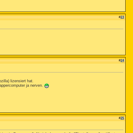
#
23
#
24
lla) lizensiert hat.
lappercomputer ja nerven.
#
25