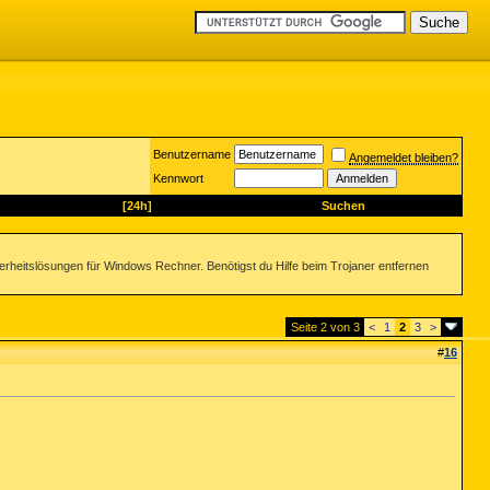
Benutzername
Angemeldet bleiben?
Kennwort
[24h]
Suchen
herheitslösungen für Windows Rechner. Benötigst du Hilfe beim Trojaner entfernen
Seite 2 von 3
<
1
2
3
>
#
16