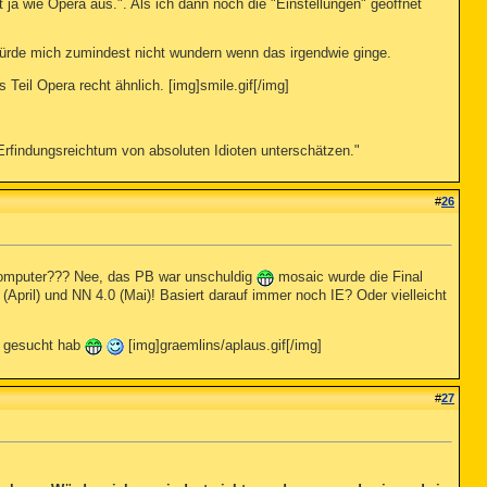
t ja wie Opera aus.". Als ich dann noch die "Einstellungen" geöffnet
 Würde mich zumindest nicht wundern wenn das irgendwie ginge.
Teil Opera recht ähnlich. [img]smile.gif[/img]
n Erfindungsreichtum von absoluten Idioten unterschätzen."
#
26
omputer??? Nee, das PB war unschuldig
mosaic wurde die Final
 (April) und NN 4.0 (Mai)! Basiert darauf immer noch IE? Oder vielleicht
ie gesucht hab
[img]graemlins/aplaus.gif[/img]
#
27