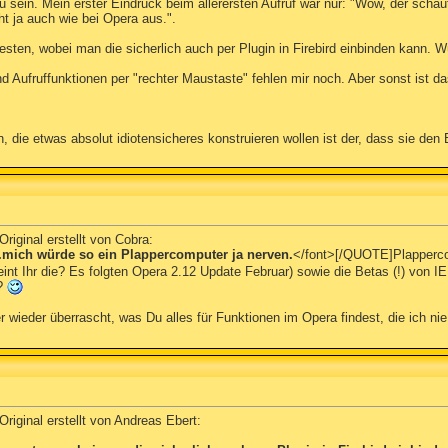
u sein. Mein erster Eindruck beim allerersten Aufruf war nur: "Wow, der schau
t ja auch wie bei Opera aus.".
gesten, wobei man die sicherlich auch per Plugin in Firebird einbinden kann.
 Aufruffunktionen per "rechter Maustaste" fehlen mir noch. Aber sonst ist das 
n, die etwas absolut idiotensicheres konstruieren wollen ist der, dass sie de
riginal erstellt von Cobra:
.mich würde so ein Plappercomputer ja nerven.
</font>[/QUOTE]Plapperc
int Ihr die? Es folgten Opera 2.12 Update Februar) sowie die Betas (!) von IE
!?
wieder überrascht, was Du alles für Funktionen im Opera findest, die ich n
riginal erstellt von Andreas Ebert: