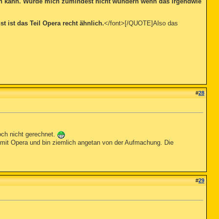
nden kann. Würde mich zumindest nicht wundern wenn das irgendwie
 ist das Teil Opera recht ähnlich.
</font>[/QUOTE]Also das
#
28
och nicht gerechnet.
en mit Opera und bin ziemlich angetan von der Aufmachung. Die
#
29