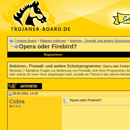
Trojaner-Board
>
Malware entfernen
>
Antiviren-, Firewall- und andere Schutzp
Opera oder Firebird?
Registrieren
Antiviren-, Firewall- und andere Schutzprogramme
:
Opera oder Firebir
Windows 7 Sämtliche Fragen zur Bedienung von Firewalls, Anti-Viren Programmen, Anti 
oder weil du dir einen Virus eingefangen hast, erstelle ein Thema in den oberen Berein
28.06.2003, 14:29
Cobra
Opera oder Firebird?