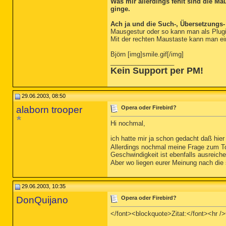
Was mir allerdings fehlt sind die M
ginge.
Ach ja und die Such-, Übersetzungs- 
Mausgestur oder so kann man als Plugin i
Mit der rechten Maustaste kann man ei
Björn [img]smile.gif[/img]
__________________
Kein Support per PM!
29.06.2003, 08:50
alaborn trooper
Opera oder Firebird?
Hi nochmal,
ich hatte mir ja schon gedacht daß hie
Allerdings nochmal meine Frage zum Topi
Geschwindigkeit ist ebenfalls ausreic
Aber wo liegen eurer Meinung nach die s
29.06.2003, 10:35
DonQuijano
Opera oder Firebird?
</font><blockquote>Zitat:</font><hr />O