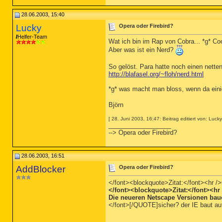
28.06.2003, 15:40
Lucky
Opera oder Firebird?
Helfer-Team
Wat ich bin im Rap von Cobra... *g* Coo
Aber was ist ein Nerd?
So gelöst. Para hatte noch einen netten
http://blafasel.org/~floh/nerd.html
*g* was macht man bloss, wenn da ein
Björn
[ 28. Juni 2003, 16:47: Beitrag editiert von: Lucky
__________________
--> Opera oder Firebird?
28.06.2003, 16:51
AddBlocker
Opera oder Firebird?
</font><blockquote>Zitat:</font><hr 
</font><blockquote>Zitat:</font><hr 
Die neueren Netscape Versionen baue
</font>[/QUOTE]sicher? der IE baut auf 