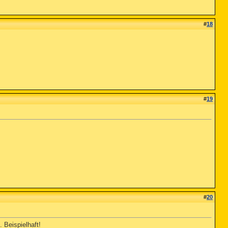
#
18
#
19
#
20
 Beispielhaft!