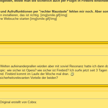
ausgesten, wobei man die sicherlich auch per Plugin in Firebird einbi
und Aufruffunktionen per "rechter Maustaste" fehlen mir noch. Aber sonst
nstallieren, das ist richtig. [img]smile.gif[/img]
ne Websuche starten [img]smile.gif[/img]
r Welten aufeinanderprallen würden aber mit soviel Resonanz hatte ich dann d
c: wie sicher ist Opera? wie sicher ist Firebird? Ich surfe jetzt seit 3 Tag
hend. Firebird kommt im Laufe der Woche mal dran.
icherheitsrelevanten Vorteile der beiden?
riginal erstellt von Cobra: