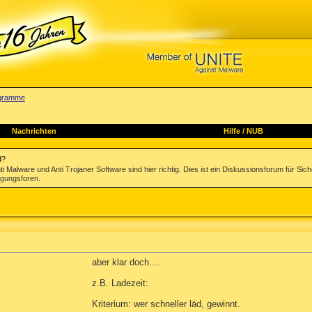
rogramme
Nachrichten
Hilfe
/
NUB
d?
Malware und Anti Trojaner Software sind hier richtig. Dies ist ein Diskussionsforum für Sic
igungsforen.
aber klar doch....
z.B. Ladezeit:
Kriterium: wer schneller läd, gewinnt.