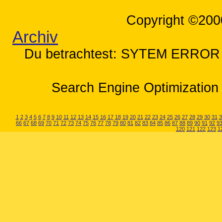
Copyright ©200
Archiv
Du betrachtest: SYTEM ERROR 
Search Engine Optimization 
1
2
3
4
5
6
7
8
9
10
11
12
13
14
15
16
17
18
19
20
21
22
23
24
25
26
27
28
29
30
31
3
66
67
68
69
70
71
72
73
74
75
76
77
78
79
80
81
82
83
84
85
86
87
88
89
90
91
92
9
120
121
122
123
1