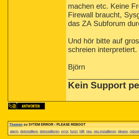
machen etc. Keine F
Firewall braucht, Sys
das ZA Subforum dur
Und hör bitte auf gro
schreien interpretiert.
Björn
_________________
Kein Support pe
Themen
zu SYTEM ERROR : PLEASE REBOOT
alarm
,
deinstalliere
,
deinstallieren
,
error
,
funzt
,
hilft
,
neu
,
neu installieren
,
please
,
reboo