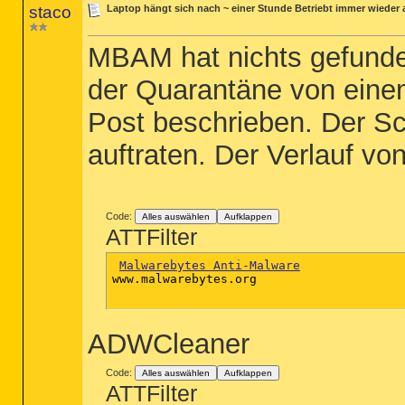
staco
Laptop hängt sich nach ~ einer Stunde Betriebt immer wieder 
MBAM hat nichts gefunden
der Quarantäne von ein
Post beschrieben. Der S
auftraten. Der Verlauf vo
Code:
Alles auswählen
Aufklappen
ATTFilter
Malwarebytes Anti-Malware
www.malwarebytes.org

ADWCleaner
Code:
Alles auswählen
Aufklappen
ATTFilter
:blank

mDefault_Page_URL = about
:blank
