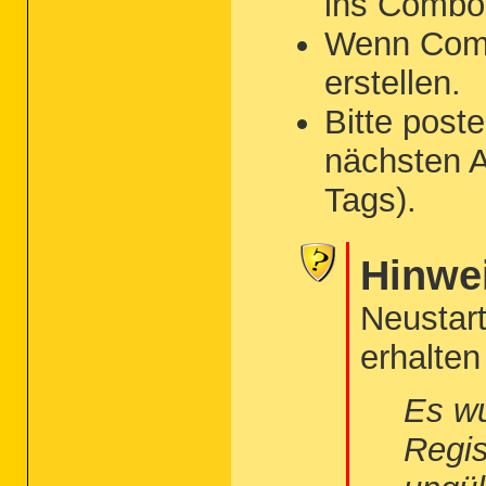
ins Combof
Wenn Combof
erstellen.
Bitte post
nächsten A
Tags).
Hinwe
Neustar
erhalten
Es wu
Regis