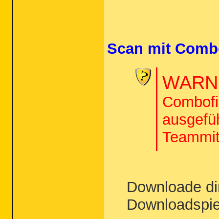
Scan mit Comb
WARNU
Combofix
ausgefü
Teammit
Downloade di
Downloadspie