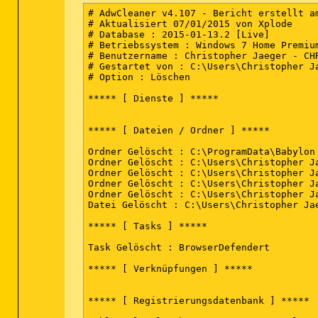
mStart Page = about
:blank

# AdwCleaner v4.107 - Bericht erstellt am
mLocal Page = c:\windows\SysWOW64\blank.h
# Aktualisiert 07/01/2015 von Xplode

mSearch Page = about
:blank

# Database : 2015-01-13.2 [Live]

uInternet Settings,ProxyOverride = <local
# Betriebssystem : Windows 7 Home Premium
IE: Add to Evernote 4.0 - c:\program fil
# Benutzername : Christopher Jaeger - CHR
IE: Append Link Target to Existing PDF -
# Gestartet von : C:\Users\Christopher Ja
IE: Append to Existing PDF - c:\program 
# Option : Löschen

IE: Convert Link Target to Adobe PDF - c
IE: Convert to Adobe PDF - c:\program fi
***** [ Dienste ] *****

Trusted Zone: aeriagames.com

TCP: DhcpNameServer = 192.168.2.1

FF - ProfilePath - c:\users\Christopher 
***** [ Dateien / Ordner ] *****

FF - prefs.js: browser.search.selectedEng
FF - prefs.js: keyword.URL - hxxps://de.
Ordner Gelöscht : C:\ProgramData\Babylon

.

Ordner Gelöscht : C:\Users\Christopher Ja
- - - - Entfernte verwaiste Registrierung
Ordner Gelöscht : C:\Users\Christopher Ja
.

Ordner Gelöscht : C:\Users\Christopher Ja
Wow6432Node-HKCU-Run-IqubQikpa - (no file
Ordner Gelöscht : C:\Users\Christopher Ja
HKLM_Wow6432Node-ActiveSetup-{2D46B6DC-22
Datei Gelöscht : C:\Users\Christopher Ja
HKLM-Run-SynTPEnh - c:\program files (x86
.

***** [ Tasks ] *****

.

.

Task Gelöscht : BrowserDefendert

[HKEY_LOCAL_MACHINE\system\ControlSet001\
"ImagePath"="\"c:\program files\Sony\VAI
***** [ Verknüpfungen ] *****

.

[HKEY_LOCAL_MACHINE\system\ControlSet001\
"ImagePath"="c:\windows\system32\xsherloc
***** [ Registrierungsdatenbank ] *****

.

--------------------- Gesperrte Registrie