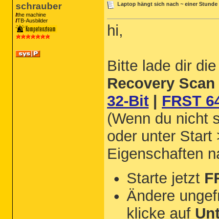
schrauber
Laptop hängt sich nach ~ einer Stunde 
the machine
TB-Ausbilder
hi,
Bitte lade dir d
Recovery Scan 
32-Bit
|
FRST 64
(Wenn du nicht s
oder unter Start
Eigenschaften 
Starte jetzt
F
Ändere ungef
klicke auf
Un