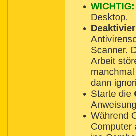
WICHTIG:
Desktop.
Deaktivie
Antivirens
Scanner. D
Arbeit stö
manchmal 
dann ignori
Starte die
Anweisung
Während Co
Computer 