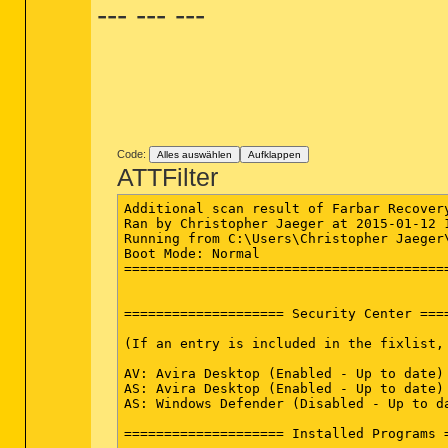
--- --- ---
Code:
Alles auswählen
Aufklappen
ATTFilter
Additional scan result of Farbar Recovery
Ran by Christopher Jaeger at 2015-01-12 1
Running from C:\Users\Christopher Jaeger\
Boot Mode: Normal

=========================================
==================== Security Center ====
(If an entry is included in the fixlist, 
AV: Avira Desktop (Enabled - Up to date) 
AS: Avira Desktop (Enabled - Up to date) 
AS: Windows Defender (Disabled - Up to d
==================== Installed Programs =