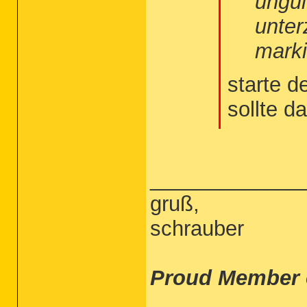
ungül
unter
marki
starte d
sollte 
_____________
gruß,
schrauber
Proud Member 