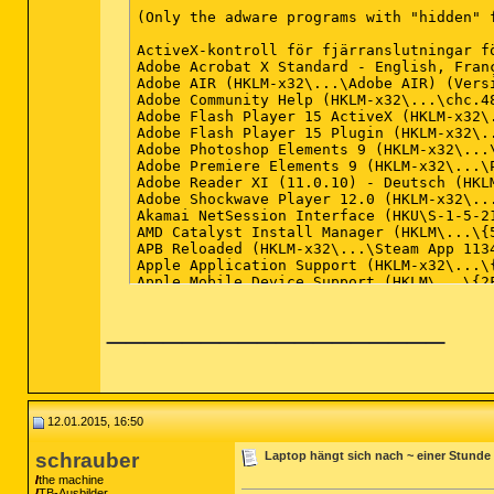
(Only the adware programs with "hidden" 
ActiveX-kontroll för fjärranslutningar f
Adobe Acrobat X Standard - English, Fran
Adobe AIR (HKLM-x32\...\Adobe AIR) (Vers
Adobe Community Help (HKLM-x32\...\chc.4
Adobe Flash Player 15 ActiveX (HKLM-x32\
Adobe Flash Player 15 Plugin (HKLM-x32\.
Adobe Photoshop Elements 9 (HKLM-x32\...
Adobe Premiere Elements 9 (HKLM-x32\...\
Adobe Reader XI (11.0.10) - Deutsch (HKL
Adobe Shockwave Player 12.0 (HKLM-x32\..
Akamai NetSession Interface (HKU\S-1-5-2
AMD Catalyst Install Manager (HKLM\...\{
APB Reloaded (HKLM-x32\...\Steam App 1134
Apple Application Support (HKLM-x32\...\
Apple Mobile Device Support (HKLM\...\{2
Apple Software Update (HKLM-x32\...\{789
__________________
ArcSoft Magic-i Visual Effects 2 (HKLM-x
ArcSoft WebCam Companion 4 (HKLM-x32\...
ARMA 2 (HKLM-x32\...\Steam App 33910) (Ve
ARMA 2: Operation Arrowhead (HKLM-x32\..
Ask Toolbar (HKLM-x32\...\{86D4B82A-ABED
Ask Toolbar Updater (HKU\S-1-5-21-270559
Auslogics DiskDefrag (HKLM-x32\...\{DF6A
12.01.2015, 16:50
Avira (HKLM-x32\...\{e7c7c227-b742-4878-
Avira (x32 Version: 1.1.27.25527 - Avira 
schrauber
Laptop hängt sich nach ~ einer Stunde 
Avira Free Antivirus (HKLM-x32\...\Avira
Banished (HKLM-x32\...\Steam App 242920) 
the machine
TB-Ausbilder