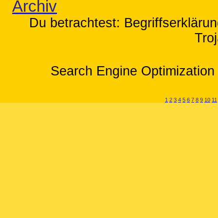
Archiv
Du betrachtest: Begriffserkläru
Tro
Search Engine Optimization 
1
2
3
4
5
6
7
8
9
10
11