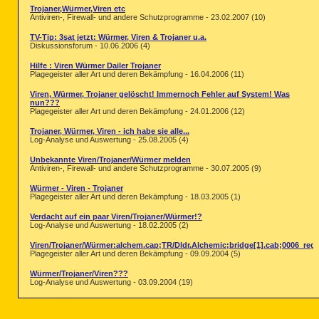
Trojaner,Würmer,Viren etc
Antiviren-, Firewall- und andere Schutzprogramme - 23.02.2007 (10)
TV-Tip: 3sat jetzt: Würmer, Viren & Trojaner u.a.
Diskussionsforum - 10.06.2006 (4)
Hilfe : Viren Würmer Dailer Trojaner
Plagegeister aller Art und deren Bekämpfung - 16.04.2006 (11)
Viren, Würmer, Trojaner gelöscht! Immernoch Fehler auf System! Was
nun???
Plagegeister aller Art und deren Bekämpfung - 24.01.2006 (12)
Trojaner, Würmer, Viren - ich habe sie alle...
Log-Analyse und Auswertung - 25.08.2005 (4)
Unbekannte Viren/Trojaner/Würmer melden
Antiviren-, Firewall- und andere Schutzprogramme - 30.07.2005 (9)
Würmer - Viren - Trojaner
Plagegeister aller Art und deren Bekämpfung - 18.03.2005 (1)
Verdacht auf ein paar Viren/Trojaner/Würmer!?
Log-Analyse und Auswertung - 18.02.2005 (2)
Viren/Trojaner/Würmer:alchem.cap;TR/Dldr.Alchemic;bridge[1].cab;0006_regu
Plagegeister aller Art und deren Bekämpfung - 09.09.2004 (5)
Würmer/Trojaner/Viren???
Log-Analyse und Auswertung - 03.09.2004 (19)