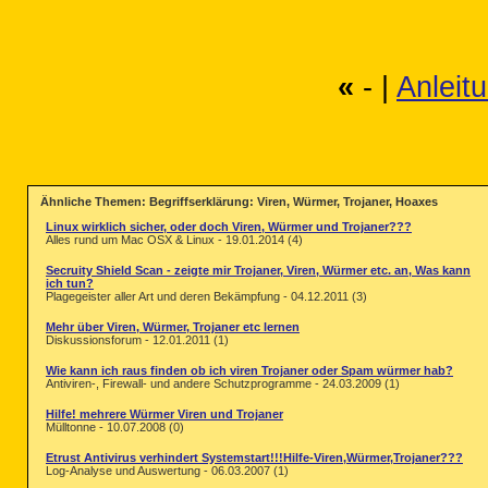
«
- |
Anleit
Ähnliche Themen: Begriffserklärung: Viren, Würmer, Trojaner, Hoaxes
Linux wirklich sicher, oder doch Viren, Würmer und Trojaner???
Alles rund um Mac OSX & Linux - 19.01.2014 (4)
Secruity Shield Scan - zeigte mir Trojaner, Viren, Würmer etc. an, Was kann
ich tun?
Plagegeister aller Art und deren Bekämpfung - 04.12.2011 (3)
Mehr über Viren, Würmer, Trojaner etc lernen
Diskussionsforum - 12.01.2011 (1)
Wie kann ich raus finden ob ich viren Trojaner oder Spam würmer hab?
Antiviren-, Firewall- und andere Schutzprogramme - 24.03.2009 (1)
Hilfe! mehrere Würmer Viren und Trojaner
Mülltonne - 10.07.2008 (0)
Etrust Antivirus verhindert Systemstart!!!Hilfe-Viren,Würmer,Trojaner???
Log-Analyse und Auswertung - 06.03.2007 (1)