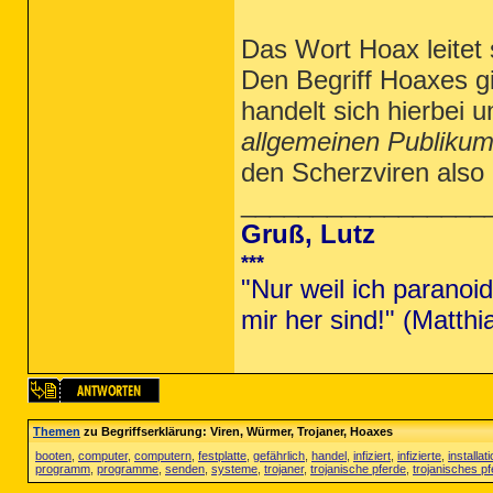
Das Wort Hoax leitet
Den Begriff Hoaxes gi
handelt sich hierbei u
allgemeinen Publikum
den Scherzviren also
_________________
Gruß,
Lutz
***
"Nur weil ich paranoid
mir her sind!" (Matt
Themen
zu Begriffserklärung: Viren, Würmer, Trojaner, Hoaxes
booten
,
computer
,
computern
,
festplatte
,
gefährlich
,
handel
,
infiziert
,
infizierte
,
installat
programm
,
programme
,
senden
,
systeme
,
trojaner
,
trojanische pferde
,
trojanisches pf