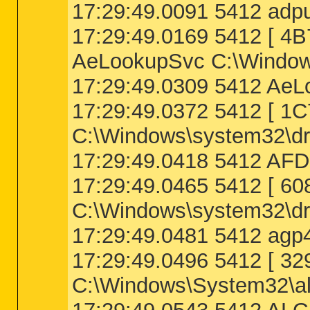
17:29:49.0091 5412 adpu
========== ZeroAccess Check ==========
17:29:49.0169 5412 [
[2009.07.14 05:55:00 | 000,000,227 | RHS
AeLookupSvc C:\Windows
[HKEY_CURRENT_USER\Software\Classes\clsi
17:29:49.0309 5412 AeL
[HKEY_CURRENT_USER\Software\Classes\Wow
[HKEY_CURRENT_USER\Software\Classes\clsi
17:29:49.0372 5412 [
[HKEY_CURRENT_USER\Software\Classes\Wow
C:\Windows\system32\dri
[HKEY_LOCAL_MACHINE\Software\Classes\cls
"" = C:\Windows\SysNative\shell32.dll -
17:29:49.0418 5412 AFD
"ThreadingModel" = Apartment

17:29:49.0465 5412 [
[HKEY_LOCAL_MACHINE\Software\Wow6432Nod
"" = %SystemRoot%\system32\shell32.dll 
C:\Windows\system32\dr
"ThreadingModel" = Apartment

[HKEY_LOCAL_MACHINE\Software\Classes\cls
17:29:49.0481 5412 agp4
"" = C:\Windows\SysNative\wbem\fastprox
"ThreadingModel" = Free

17:29:49.0496 5412 [ 
[HKEY_LOCAL_MACHINE\Software\Wow6432Nod
"" = %systemroot%\system32\wbem\fastpro
C:\Windows\System32\al
"ThreadingModel" = Free

[HKEY_LOCAL_MACHINE\Software\Classes\cls