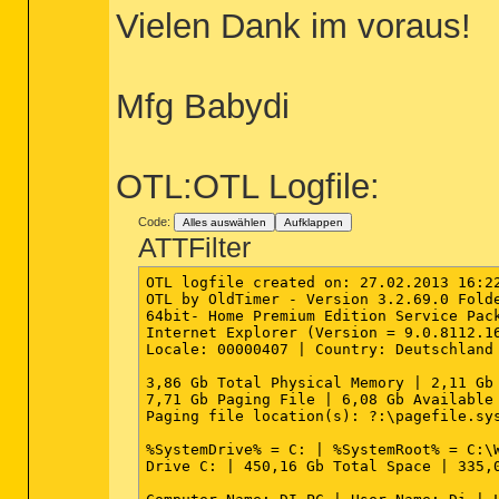
Vielen Dank im voraus!
Mfg Babydi
OTL:OTL Logfile:
Code:
Alles auswählen
Aufklappen
ATTFilter
OTL logfile created on: 27.02.2013 16:22
OTL by OldTimer - Version 3.2.69.0 Folde
64bit- Home Premium Edition Service Pack
Internet Explorer (Version = 9.0.8112.16
Locale: 00000407 | Country: Deutschland 
3,86 Gb Total Physical Memory | 2,11 Gb 
7,71 Gb Paging File | 6,08 Gb Available 
Paging file location(s): ?:\pagefile.sys
%SystemDrive% = C: | %SystemRoot% = C:\W
Drive C: | 450,16 Gb Total Space | 335,0