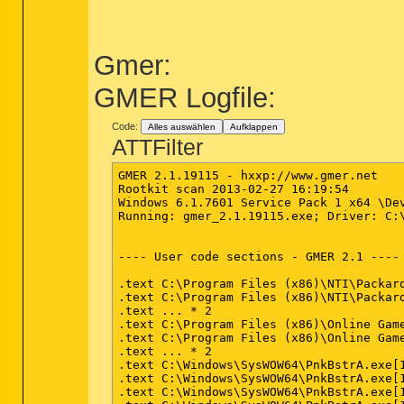
PRC - C:\Programme\Packard Bell\Packard 
PRC - C:\Program Files (x86)\Packard Bel
Gmer:
========== Modules (No Company Name) ==
MOD - C:\Windows\assembly\NativeImages_
GMER Logfile:
MOD - C:\Windows\assembly\NativeImages_
MOD - C:\Windows\assembly\NativeImages_
MOD - C:\Windows\assembly\NativeImages_
Code:
Alles auswählen
Aufklappen
MOD - C:\Windows\assembly\NativeImages_
ATTFilter
MOD - C:\Windows\assembly\NativeImages_
MOD - C:\Windows\assembly\NativeImages_
GMER 2.1.19115 - hxxp://www.gmer.net

MOD - C:\Windows\assembly\NativeImages_
Rootkit scan 2013-02-27 16:19:54

MOD - C:\Windows\assembly\NativeImages_
Windows 6.1.7601 Service Pack 1 x64 \De
MOD - C:\Windows\assembly\NativeImages_
Running: gmer_2.1.19115.exe; Driver: C:\
MOD - C:\Windows\assembly\NativeImages_
MOD - C:\Windows\assembly\NativeImages_
MOD - C:\Windows\assembly\NativeImages_
---- User code sections - GMER 2.1 ----

MOD - C:\Windows\assembly\NativeImages_
MOD - C:\Windows\assembly\NativeImages_
.text C:\Program Files (x86)\NTI\Packar
MOD - C:\Windows\assembly\NativeImages_
.text C:\Program Files (x86)\NTI\Packar
MOD - C:\Windows\assembly\NativeImages_
.text ... * 2

MOD - C:\Windows\assembly\NativeImages_
.text C:\Program Files (x86)\Online Gam
MOD - C:\Windows\assembly\NativeImages_
.text C:\Program Files (x86)\Online Gam
MOD - C:\Windows\assembly\NativeImages_
.text ... * 2

MOD - C:\Program Files (x86)\NTI\Packard
.text C:\Windows\SysWOW64\PnkBstrA.exe[
MOD - C:\Windows\assembly\GAC_MSIL\Syst
.text C:\Windows\SysWOW64\PnkBstrA.exe[
MOD - C:\Windows\assembly\GAC_MSIL\msco
.text C:\Windows\SysWOW64\PnkBstrA.exe[