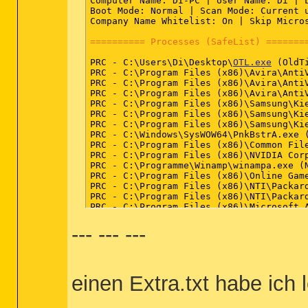
Computer Name: DI-PC | User Name: Di | L
Boot Mode: Normal | Scan Mode: Current u
Company Name Whitelist: On | Skip Micro
========== Processes (SafeList) =======
PRC - C:\Users\Di\Desktop\
OTL.exe
 (OldTi
PRC - C:\Program Files (x86)\Avira\AntiV
PRC - C:\Program Files (x86)\Avira\AntiV
PRC - C:\Program Files (x86)\Avira\AntiV
PRC - C:\Program Files (x86)\Samsung\Kie
PRC - C:\Program Files (x86)\Samsung\Kie
PRC - C:\Program Files (x86)\Samsung\Kie
PRC - C:\Windows\SysWOW64\PnkBstrA.exe (
PRC - C:\Program Files (x86)\Common File
PRC - C:\Program Files (x86)\NVIDIA Corp
PRC - C:\Programme\Winamp\winampa.exe (N
PRC - C:\Program Files (x86)\Online Game
PRC - C:\Program Files (x86)\NTI\Packard
PRC - C:\Program Files (x86)\NTI\Packard
PRC - C:\Program Files (x86)\Microsoft 
PRC - C:\Program Files (x86)\Microsoft 
--- --- ---
PRC - C:\Program Files (x86)\Intel\Intel
PRC - C:\Program Files (x86)\Intel\Intel
PRC - C:\Program Files (x86)\Launch Mana
PRC - C:\Program Files (x86)\Launch Mana
PRC - C:\Program Files (x86)\Launch Mana
einen Extra.txt habe ich 
PRC - C:\Program Files (x86)\Intel\Inte
PRC - C:\Program Files (x86)\Intel\Intel
PRC - C:\Program Files (x86)\Renesas El