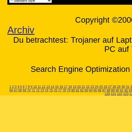
Copyright ©200
Archiv
Du betrachtest: Trojaner auf La
PC auf 
Search Engine Optimization 
1
2
3
4
5
6
7
8
9
10
11
12
13
14
15
16
17
18
19
20
21
22
23
24
25
26
27
28
29
30
31
3
66
67
68
69
70
71
72
73
74
75
76
77
78
79
80
81
82
83
84
85
86
87
88
89
90
91
92
9
120
121
122
123
1