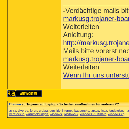
_________________
-Verdächtige mails bit
markusg.trojaner-bo
Weiterleiten
Anleitung:
http://markusg.trojan
Mails bitte vorerst na
markusg.trojaner-bo
Weiterleiten
Wenn Ihr uns unterst
Themen
zu Trojaner auf Laptop - Sicherheitsmaßnahmen für anderen PC
avira
,
diverse
,
foren
,
g-data
,
gen
,
ide
,
internet
,
kaspersky
,
laptop
,
linux
,
logdateien
,
ma
versteckte
,
warnmeldungen
,
windows
,
windows 7
,
windows 7 ultimate
,
windows xp