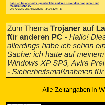
habe ich trojaner oder irgendwelche anderen nervenden programme auf
meinem rechner?
Log-Analyse und Auswertung - 24.06.2004 (5)
Zum Thema
Trojaner auf L
für anderen PC
-
Hallo! Dies
allerdings habe ich schon ei
Sache: ich hatte auf meinem 
Windows XP SP3, Avira Premi
- Sicherheitsmaßnahmen fü
Alle Zeitangaben in W