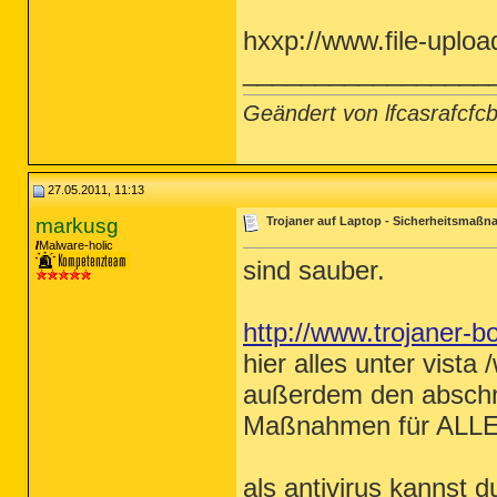
hxxp://www.file-uplo
_________________
Geändert von lfcasrafcf
27.05.2011, 11:13
markusg
Trojaner auf Laptop - Sicherheitsmaß
Malware-holic
sind sauber.
http://www.trojaner-b
hier alles unter vist
außerdem den abschn
Maßnahmen für ALLE 
als antivirus kannst d