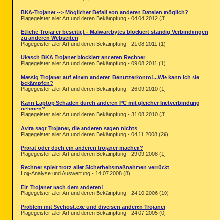
BKA-Trojaner --> Möglicher Befall von anderen Dateien möglich?
Plagegeister aller Art und deren Bekämpfung - 04.04.2012 (3)
Etliche Trojaner beseitigt - Malwarebytes blockiert ständig Verbindungen
zu anderen Webseiten
Plagegeister aller Art und deren Bekämpfung - 21.08.2011 (1)
Ukasch BKA Trojaner blockiert anderen Rechner
Plagegeister aller Art und deren Bekämpfung - 09.08.2011 (1)
Massig Trojaner auf einem anderen Benutzerkonto!...Wie kann ich sie
bekämpfen?
Plagegeister aller Art und deren Bekämpfung - 26.09.2010 (1)
Kann Laptop Schaden durch anderen PC mit gleicher Inetverbindung
nehmen?
Plagegeister aller Art und deren Bekämpfung - 31.08.2010 (3)
Avira sagt Trojaner, die anderen sagen nichts
Plagegeister aller Art und deren Bekämpfung - 04.11.2008 (26)
Prorat oder doch ein anderen trojaner machen?
Plagegeister aller Art und deren Bekämpfung - 29.09.2008 (1)
Rechner spielt trotz aller Sicherheitsmaßnahmen verrückt
Log-Analyse und Auswertung - 14.07.2008 (8)
Ein Trojaner nach dem anderen!
Plagegeister aller Art und deren Bekämpfung - 24.10.2006 (10)
Problem mit Svchost.exe und diversen anderen Trojaner
Plagegeister aller Art und deren Bekämpfung - 24.07.2005 (0)