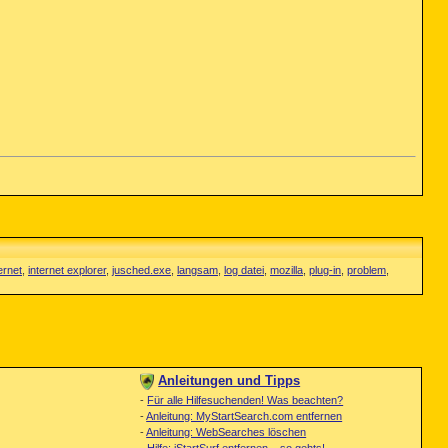
ernet
,
internet explorer
,
jusched.exe
,
langsam
,
log datei
,
mozilla
,
plug-in
,
problem
,
Anleitungen und Tipps
-
Für alle Hilfesuchenden! Was beachten?
-
Anleitung: MyStartSearch.com entfernen
-
Anleitung: WebSearches löschen
-
Hilfe: iStartSurf entfernen – so gehts!