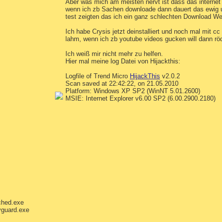
Aber was mich am meisten nervt ist dass das internet 
wenn ich zb Sachen downloade dann dauert das ewig u
test zeigten das ich ein ganz schlechten Download We
Ich habe Crysis jetzt deinstalliert und noch mal mit 
lahm, wenn ich zb youtube videos gucken will dann röd
Ich weiß mir nicht mehr zu helfen.
Hier mal meine log Datei von Hijackthis:
Logfile of Trend Micro
HijackThis
v2.0.2
Scan saved at 22:42:22, on 21.05.2010
Platform: Windows XP SP2 (WinNT 5.01.2600)
MSIE: Internet Explorer v6.00 SP2 (6.00.2900.2180)
ched.exe
vguard.exe