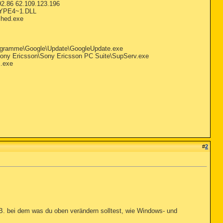
2.86 62.109.123.196
KYPE4~1.DLL
ched.exe
Programme\Google\Update\GoogleUpdate.exe
Sony Ericsson\Sony Ericsson PC Suite\SupServ.exe
c.exe
#
2
.B. bei dem was du oben verändern solltest, wie Windows- und