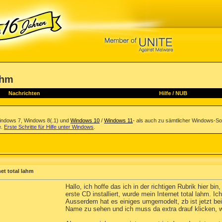
ahm
Nachrichten
Hilfe
/
NUB
indows 7, Windows 8(.1) und
Windows 10
/
Windows 11
- als auch zu sämtlicher Windows-So
e.
Erste Schritte für Hilfe unter Windows
.
net total lahm
Hallo, ich hoffe das ich in der richtigen Rubrik hier bi
erste CD installiert, wurde mein Internet total lahm. 
Ausserdem hat es einiges umgemodelt, zb ist jetzt b
Name zu sehen und ich muss da extra drauf klicken, w