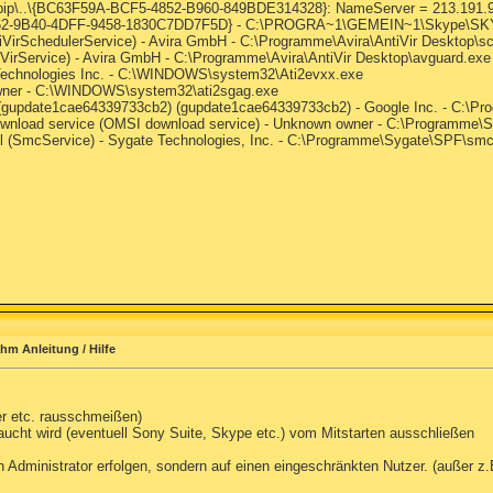
ip\..\{BC63F59A-BCF5-4852-B960-849BDE314328}: NameServer = 213.191.9
8B962-9B40-4DFF-9458-1830C7DD7F5D} - C:\PROGRA~1\GEMEIN~1\Skype\S
ntiVirSchedulerService) - Avira GmbH - C:\Programme\Avira\AntiVir Desktop\s
tiVirService) - Avira GmbH - C:\Programme\Avira\AntiVir Desktop\avguard.exe
I Technologies Inc. - C:\WINDOWS\system32\Ati2evxx.exe
owner - C:\WINDOWS\system32\ati2sgag.exe
 (gupdate1cae64339733cb2) (gupdate1cae64339733cb2) - Google Inc. - C:\
wnload service (OMSI download service) - Unknown owner - C:\Programme\
ll (SmcService) - Sygate Technologies, Inc. - C:\Programme\Sygate\SPF\sm
ahm Anleitung / Hilfe
r etc. rausschmeißen)
raucht wird (eventuell Sony Suite, Skype etc.) vom Mitstarten ausschließen
Administrator erfolgen, sondern auf einen eingeschränkten Nutzer. (außer z