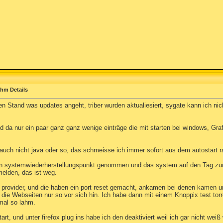
lahm Details
 Stand was updates angeht, triber wurden aktualiesiert, sygate kann ich nicht
 da nur ein paar ganz ganz wenige einträge die mit starten bei windows, Gra
t, auch nicht java oder so, das schmeisse ich immer sofort aus dem autostart
 ein systemwiederherstellungspunkt genommen und das system auf den Tag zur
melden, das ist weg.
 provider, und die haben ein port reset gemacht, ankamen bei denen kamen u
 die Webseiten nur so vor sich hin. Ich habe dann mit einem Knoppix test tor
 mal so lahm.
tart, und unter firefox plug ins habe ich den deaktiviert weil ich gar nicht