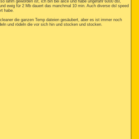
so lahm geworden ist, ich bin bei alice und habe ungefähr 6000 dsl,
nd ewig für 2 Mb dauert das manchmal 10 min. Auch diverse dsl speed
rt habe.
cc cleaner die ganzen Temp dateien gesäubert, aber es ist immer noch
eln und rödeln die vor sich hin und stocken und stocken.