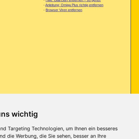
-
Anleitung: Omiga Plus richtig entfernen
-
Browser Viren entfernen
uns wichtig
ation von Crysis, und ich habe nur die erste CD installiert, wurde mein
nd Targeting Technologien, um Ihnen ein besseres
nd die Werbung, die Sie sehen, besser an Ihre