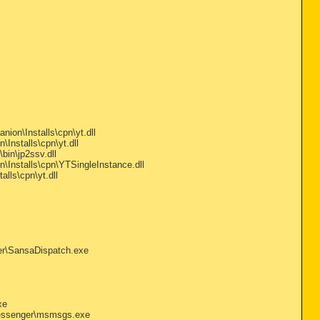
n\Installs\cpn\yt.dll
nstalls\cpn\yt.dll
in\jp2ssv.dll
nstalls\cpn\YTSingleInstance.dll
ls\cpn\yt.dll
er\SansaDispatch.exe
xe
Messenger\msmsgs.exe