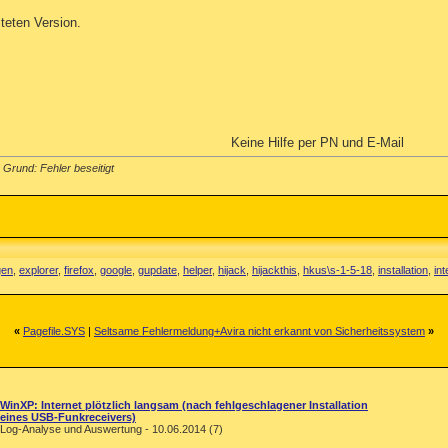
lteten Version.
Keine Hilfe per PN und E-Mail
Grund: Fehler beseitigt
gen
,
explorer
,
firefox
,
google
,
gupdate
,
helper
,
hijack
,
hijackthis
,
hkus\s-1-5-18
,
installation
,
int
«
Pagefile.SYS
|
Seltsame Fehlermeldung+Avira nicht erkannt von Sicherheitssystem
»
WinXP: Internet plötzlich langsam (nach fehlgeschlagener Installation
eines USB-Funkreceivers)
Log-Analyse und Auswertung - 10.06.2014 (7)