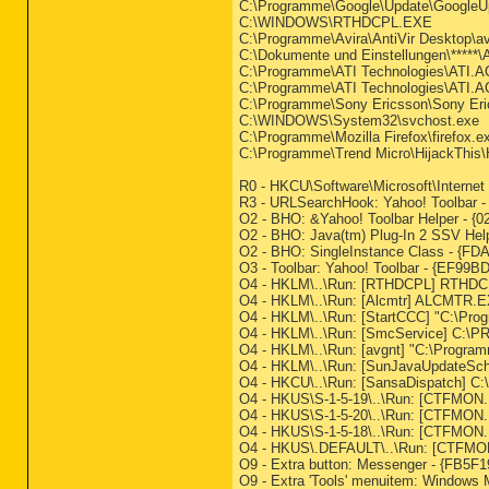
C:\Programme\Google\Update\GoogleU
C:\WINDOWS\RTHDCPL.EXE
C:\Programme\Avira\AntiVir Desktop\a
C:\Dokumente und Einstellungen\****
C:\Programme\ATI Technologies\ATI.
C:\Programme\ATI Technologies\ATI.AC
C:\Programme\Sony Ericsson\Sony Eri
C:\WINDOWS\System32\svchost.exe
C:\Programme\Mozilla Firefox\firefox.e
C:\Programme\Trend Micro\HijackThis\
R0 - HKCU\Software\Microsoft\Internet
R3 - URLSearchHook: Yahoo! Toolbar 
O2 - BHO: &Yahoo! Toolbar Helper - {
O2 - BHO: Java(tm) Plug-In 2 SSV Hel
O2 - BHO: SingleInstance Class - {F
O3 - Toolbar: Yahoo! Toolbar - {EF99
O4 - HKLM\..\Run: [RTHDCPL] RTHD
O4 - HKLM\..\Run: [Alcmtr] ALCMTR.
O4 - HKLM\..\Run: [StartCCC] "C:\Pro
O4 - HKLM\..\Run: [SmcService] C:\P
O4 - HKLM\..\Run: [avgnt] "C:\Program
O4 - HKLM\..\Run: [SunJavaUpdateSch
O4 - HKCU\..\Run: [SansaDispatch] C:
O4 - HKUS\S-1-5-19\..\Run: [CTFM
O4 - HKUS\S-1-5-20\..\Run: [CTFM
O4 - HKUS\S-1-5-18\..\Run: [CTFM
O4 - HKUS\.DEFAULT\..\Run: [CTFMO
O9 - Extra button: Messenger - {FB5
O9 - Extra 'Tools' menuitem: Window