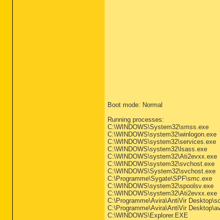
Boot mode: Normal
Running processes:
C:\WINDOWS\System32\smss.exe
C:\WINDOWS\system32\winlogon.exe
C:\WINDOWS\system32\services.exe
C:\WINDOWS\system32\lsass.exe
C:\WINDOWS\system32\Ati2evxx.exe
C:\WINDOWS\system32\svchost.exe
C:\WINDOWS\System32\svchost.exe
C:\Programme\Sygate\SPF\smc.exe
C:\WINDOWS\system32\spoolsv.exe
C:\WINDOWS\system32\Ati2evxx.exe
C:\Programme\Avira\AntiVir Desktop\s
C:\Programme\Avira\AntiVir Desktop\a
C:\WINDOWS\Explorer.EXE