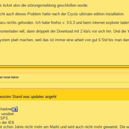
s ticket also die störungsmeldung geschloßen wurde.
t auch dieses Problem hatte nach der Crysis ultimate edition installation.
zu nichts gefunden. Ich habe firefox v. 3.6.3 und beim internet explorer lade
unterladen will, dann dröppelt der Download mit 2 kb/s vor sich hin. Und die
tem platt machen, weil das ist immer eine arbeit von gut 6 Std bis man dann
et total lahm
neusten Stand was updates angeht
 Shadow
veraltet:
 SP3.
e der IE8.
gibt schon Jahre nicht mehr am Markt und wird auch nicht mehr gewartet. Die wi