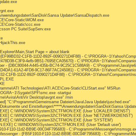
pdate.exe
vgnt.exe
*\Anwendungsdaten\SanDisk\Sansa Updater\SansaDispatch.exe
ACE\Core-Static\MOM.exe
E\Core-Static\ccc.exe
csson PC Suite\SupServ.exe
xe
HijackThis.exe
 Explorer\Main,Start Page = about
:blank
- {EF99BD32-C1FB-11D2-892F-0090271D4F88} - C:\PROGRA~1\Yahoo!\Companio
02478D38-C3F9-4efb-9B51-7695ECA05670} - C:\PROGRA~1\Yahoo!\Companion\I
per - {DBC80044-A445-435b-BC74-9C25C1C588A9} - C:\Programme\Java\jre6\b
DAD4DA1-61A2-4FD8-9C17-86F7AC245081} - C:\PROGRA~1\Yahoo!\Companion\I
BD32-C1FB-11D2-892F-0090271D4F88} - C:\PROGRA~1\Yahoo!\Companion\Instal
CPL.EXE
EXE
gramme\ATI Technologies\ATI.ACE\Core-Static\CLIStart.exe" MSRun
ROGRA~1\Sygate\SPF\smc.exe -startgui
me\Avira\AntiVir Desktop\avgnt.exe" /min
ed] "C:\Programme\Gemeinsame Dateien\Java\Java Update\jusched.exe"
\Dokumente und Einstellungen\*****\Anwendungsdaten\SanDisk\Sansa Updat
ON.EXE] C:\WINDOWS\System32\CTFMON.EXE (User 'LOKALER DIENST')
ON.EXE] C:\WINDOWS\System32\CTFMON.EXE (User 'NETZWERKDIENST')
ON.EXE] C:\WINDOWS\System32\CTFMON.EXE (User 'SYSTEM')
N.EXE] C:\WINDOWS\System32\CTFMON.EXE (User 'Default user')
F1910-F110-11d2-BB9E-00C04F795683} - C:\Programme\Messenger\msmsgs.e
s Messenger - {FB5F1910-F110-11d2-BB9E-00C04F795683} - C:\Programme\