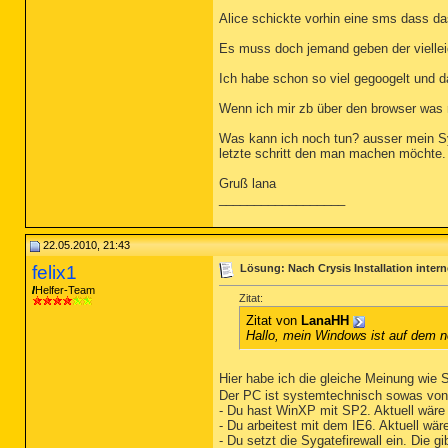
Alice schickte vorhin eine sms dass da
Es muss doch jemand geben der vielleich
Ich habe schon so viel gegoogelt und da
Wenn ich mir zb über den browser was r
Was kann ich noch tun? ausser mein Sys
letzte schritt den man machen möchte.
Gruß lana
__________________
22.05.2010, 21:43
felix1
Lösung: Nach Crysis Installation intern
Helfer-Team
Zitat:
Zitat von
LanaHH
Hallo, mein Windows ist auf dem 
Hier habe ich die gleiche Meinung wie
Der PC ist systemtechnisch sowas von 
- Du hast WinXP mit SP2. Aktuell wäre
- Du arbeitest mit dem IE6. Aktuell wär
- Du setzt die Sygatefirewall ein. Die 