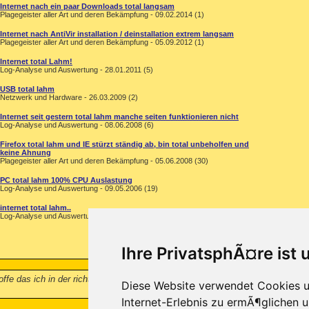
Internet nach ein paar Downloads total langsam
Plagegeister aller Art und deren Bekämpfung - 09.02.2014 (1)
Internet nach AntiVir installation / deinstallation extrem langsam
Plagegeister aller Art und deren Bekämpfung - 05.09.2012 (1)
Internet total Lahm!
Log-Analyse und Auswertung - 28.01.2011 (5)
USB total lahm
Netzwerk und Hardware - 26.03.2009 (2)
Internet seit gestern total lahm manche seiten funktionieren nicht
Log-Analyse und Auswertung - 08.06.2008 (6)
Firefox total lahm und IE stürzt ständig ab, bin total unbeholfen und
keine Ahnung
Plagegeister aller Art und deren Bekämpfung - 05.06.2008 (30)
PC total lahm 100% CPU Auslastung
Log-Analyse und Auswertung - 09.05.2006 (19)
internet total lahm..
Log-Analyse und Auswertung - 07.04.2005 (16)
Ihre PrivatsphÃ¤re ist 
hoffe das ich in der richtigen Rubrik hier bin, habe ein problem nach der install
Diese Website verwendet Cookies u
Internet-Erlebnis zu ermÃ¶glichen u