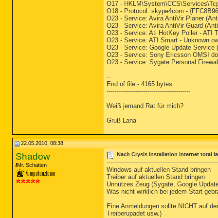
O17 - HKLM\System\CCS\Services\Tcp
O18 - Protocol: skype4com - {FFC
O23 - Service: Avira AntiVir Planer (A
O23 - Service: Avira AntiVir Guard (An
O23 - Service: Ati HotKey Poller - AT
O23 - Service: ATI Smart - Unknown 
O23 - Service: Google Update Service
O23 - Service: Sony Ericsson OMSI do
O23 - Service: Sygate Personal Firewa
--
End of file - 4165 bytes
-------------------------------------------
Weiß jemand Rat für mich?
Gruß Lana
22.05.2010, 08:38
Shadow
Nach Crysis Installation internet total l
Mr. Schatten
Windows auf aktuellen Stand bringen
Treiber auf aktuellen Stand bringen
Unnützes Zeug (Sygate, Google Update
Was nicht wirklich bei jedem Start geb
Eine Anmeldungen sollte NICHT auf den 
Treiberupadet usw.)