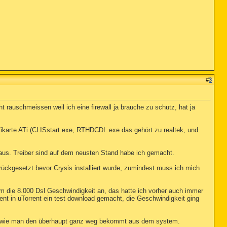
#
3
 rauschmeissen weil ich eine firewall ja brauche zu schutz, hat ja
fikarte ATi (CLISstart.exe, RTHDCDL.exe das gehört zu realtek, und
 raus. Treiber sind auf dem neusten Stand habe ich gemacht.
ückgesetzt bevor Crysis installiert wurde, zumindest muss ich mich
m die 8.000 Dsl Geschwindigkeit an, das hatte ich vorher auch immer
rent in uTorrent ein test download gemacht, die Geschwindigkeit ging
 weiß wie man den überhaupt ganz weg bekommt aus dem system.