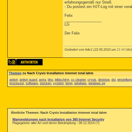
erfahrungsgemäß nur Streß.
- Du postest ein HJT-Log mit einer vera
Felix
__________________
LG
Der Felix
Geändert von felix1 (22.05.2010 um
21:44
Uhr) 
Themen
zu Nach Crysis Installation internet total lahm
antivir
,
antivir guard
,
avira
,
bho
,
bildschirm
,
cc cleaner
,
crysis
,
desktop
,
dsl
,
einstellun
prozessor
,
software
,
stocken
,
system
,
temp
,
windows
,
windows xp
Ähnliche Themen: Nach Crysis Installation internet total lahm
Warnmeldungen nach Installation von 360 Internet Security
Plagegeister aller Art und deren Bekämpfung - 08.12.2014 (7)