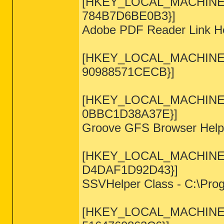
[HKEY_LOCAL_MACHINE\SO
784B7D6BE0B3}]
Adobe PDF Reader Link Hel
[HKEY_LOCAL_MACHINE\SO
90988571CECB}]
[HKEY_LOCAL_MACHINE\SO
0BBC1D38A37E}]
Groove GFS Browser Hel
[HKEY_LOCAL_MACHINE\SO
D4DAF1D92D43}]
SSVHelper Class - C:\Progr
[HKEY_LOCAL_MACHINE\SO