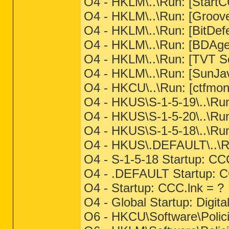
O4 - HKLM\..\Run: [StartC
O4 - HKLM\..\Run: [Groove
O4 - HKLM\..\Run: [BitDef
O4 - HKLM\..\Run: [BDAgen
O4 - HKLM\..\Run: [TVT S
O4 - HKLM\..\Run: [SunJav
O4 - HKCU\..\Run: [ctfm
O4 - HKUS\S-1-5-19\..\Run
O4 - HKUS\S-1-5-20\..\Run
O4 - HKUS\S-1-5-18\..\Run
O4 - HKUS\.DEFAULT\..\RunO
O4 - S-1-5-18 Startup: CC
O4 - .DEFAULT Startup: CC
O4 - Startup: CCC.lnk = ?
O4 - Global Startup: Digita
O6 - HKCU\Software\Policie