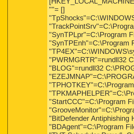
[HKEY_LOCAL_MACHINE\So
""= []
"TpShocks"=C:\WINDOWS\
"TrackPointSrv"=C:\Progra
"SynTPLpr"=C:\Program Fi
"SynTPEnh"=C:\Program F
"TP4EX"=C:\WINDOWS\sys
"PWRMGRTR"=rundll32 C
"BLOG"=rundll32 C:\PROG
"EZEJMNAP"=C:\PROGRA~1
"TPHOTKEY"=C:\Program 
"TPKMAPHELPER"=C:\Progr
"StartCCC"=C:\Program Fil
"GrooveMonitor"=C:\Progra
"BitDefender Antiphishing
"BDAgent"=C:\Program Fil