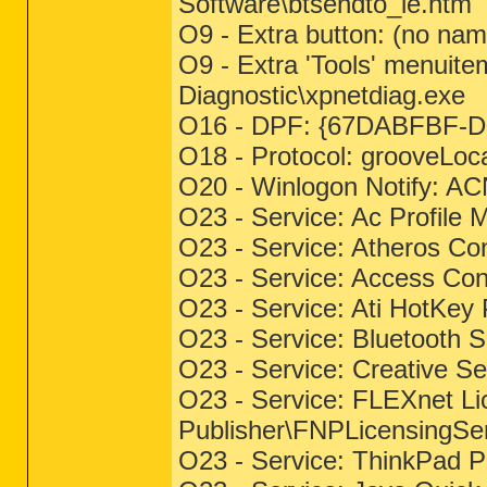
Software\btsendto_ie.htm
O9 - Extra button: (no n
O9 - Extra 'Tools' menui
Diagnostic\xpnetdiag.exe
O16 - DPF: {67DABFBF-D0A
O18 - Protocol: groove
O20 - Winlogon Notify: ACNo
O23 - Service: Ac Profile
O23 - Service: Atheros Co
O23 - Service: Access Con
O23 - Service: Ati HotKey
O23 - Service: Bluetooth S
O23 - Service: Creative 
O23 - Service: FLEXnet Li
Publisher\FNPLicensingSe
O23 - Service: ThinkPad