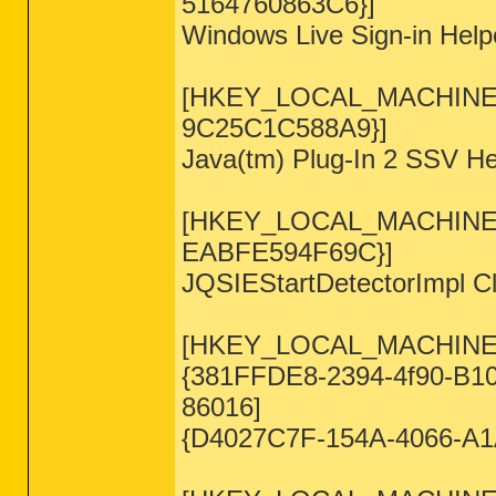
5164760863C6}]
Windows Live Sign-in Help
[HKEY_LOCAL_MACHINE\SO
9C25C1C588A9}]
Java(tm) Plug-In 2 SSV Hel
[HKEY_LOCAL_MACHINE\SO
EABFE594F69C}]
JQSIEStartDetectorImpl Cla
[HKEY_LOCAL_MACHINE\SO
{381FFDE8-2394-4f90-B10D-
86016]
{D4027C7F-154A-4066-A