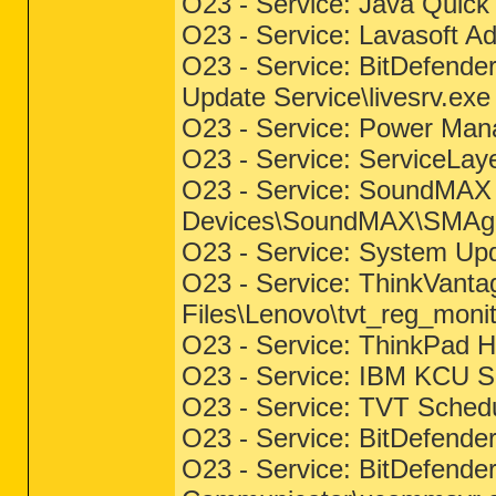
O23 - Service: Java Quick 
O23 - Service: Lavasoft A
O23 - Service: BitDefende
Update Service\livesrv.exe
O23 - Service: Power Man
O23 - Service: ServiceLaye
O23 - Service: SoundMAX A
Devices\SoundMAX\SMAge
O23 - Service: System Up
O23 - Service: ThinkVanta
Files\Lenovo\tvt_reg_moni
O23 - Service: ThinkPa
O23 - Service: IBM KCU
O23 - Service: TVT Schedu
O23 - Service: BitDefende
O23 - Service: BitDefend