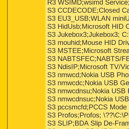
R3 WSIMD;wsimd Service
S3 CCDECODE;Closed Cap
S3 EU3_USB;WLAN miniUS
S3 HidUsb;Microsoft HID 
S3 Jukebox3;Jukebox3; C
S3 mouhid;Mouse HID Dri
S3 MSTEE;Microsoft Strea
S3 NABTSFEC;NABTS/FEC
S3 NdisIP;Microsoft TV/
S3 nmwcd;Nokia USB Phon
S3 nmwcdc;Nokia USB Gen
S3 nmwcdnsu;Nokia USB F
S3 nmwcdnsuc;Nokia USB 
S3 pccsmcfd;PCCS Mode C
S3 Profos;Profos; \??\C:\
S3 SLIP;BDA Slip De-Fra