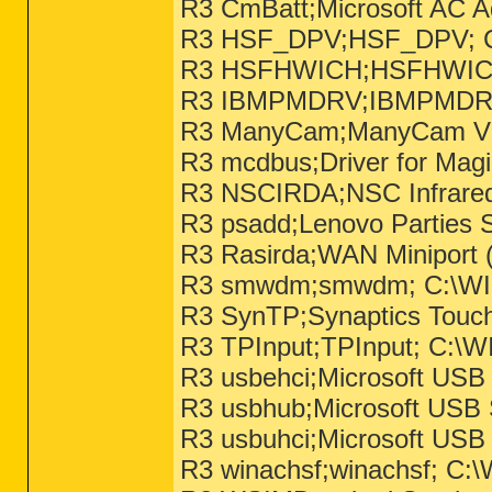
R3 CmBatt;Microsoft AC 
R3 HSF_DPV;HSF_DPV; C
R3 HSFHWICH;HSFHWICH;
R3 IBMPMDRV;IBMPMDRV;
R3 ManyCam;ManyCam Vir
R3 mcdbus;Driver for Ma
R3 NSCIRDA;NSC Infrared
R3 psadd;Lenovo Parties 
R3 Rasirda;WAN Miniport
R3 smwdm;smwdm; C:\WIN
R3 SynTP;Synaptics Touc
R3 TPInput;TPInput; C:\
R3 usbehci;Microsoft USB
R3 usbhub;Microsoft USB
R3 usbuhci;Microsoft USB
R3 winachsf;winachsf; 