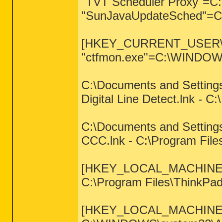
"TVT Scheduler Proxy"=C:
"SunJavaUpdateSched"=C:\
[HKEY_CURRENT_USER\Sof
"ctfmon.exe"=C:\WINDOWS
C:\Documents and Setting
Digital Line Detect.lnk - C
C:\Documents and Setting
CCC.lnk - C:\Program File
[HKEY_LOCAL_MACHINE\SO
C:\Program Files\ThinkPad\
[HKEY_LOCAL_MACHINE\SO