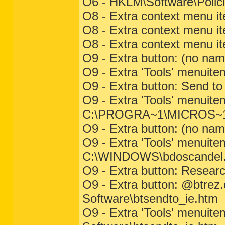
O6 - HKLM\Software\Policie
O8 - Extra context menu 
O8 - Extra context menu i
O8 - Extra context menu i
O9 - Extra button: (no na
O9 - Extra 'Tools' menuit
O9 - Extra button: Send
O9 - Extra 'Tools' menui
C:\PROGRA~1\MICROS~1\O
O9 - Extra button: (no na
O9 - Extra 'Tools' menuit
C:\WINDOWS\bdoscandel.ex
O9 - Extra button: Rese
O9 - Extra button: @btre
Software\btsendto_ie.htm
O9 - Extra 'Tools' menui