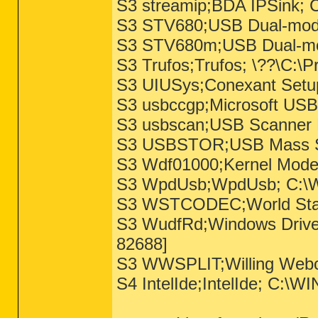
S3 streamip;BDA IPSink;
S3 STV680;USB Dual-mode
S3 STV680m;USB Dual-mo
S3 Trufos;Trufos; \??\C:\P
S3 UIUSys;Conexant Setu
S3 usbccgp;Microsoft US
S3 usbscan;USB Scanner 
S3 USBSTOR;USB Mass St
S3 Wdf01000;Kernel Mode
S3 WpdUsb;WpdUsb; C:\W
S3 WSTCODEC;World Stan
S3 WudfRd;Windows Drive
82688]
S3 WWSPLIT;Willing Web
S4 IntelIde;IntelIde; C:\W