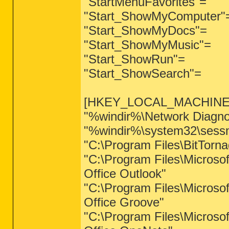
"StartMenuFavorites"=
"Start_ShowMyComputer"
"Start_ShowMyDocs"=
"Start_ShowMyMusic"=
"Start_ShowRun"=
"Start_ShowSearch"=
[HKEY_LOCAL_MACHINE\syste
"%windir%\Network Diagnos
"%windir%\system32\sessm
"C:\Program Files\BitTorn
"C:\Program Files\Micros
Office Outlook"
"C:\Program Files\Micros
Office Groove"
"C:\Program Files\Micros