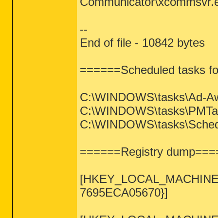
Communicator\xcommsvr.
--
End of file - 10842 bytes
======Scheduled tasks f
C:\WINDOWS\tasks\Ad-Awa
C:\WINDOWS\tasks\PMTas
C:\WINDOWS\tasks\Schedul
======Registry dump===
[HKEY_LOCAL_MACHINE\SOF
7695ECA05670}]