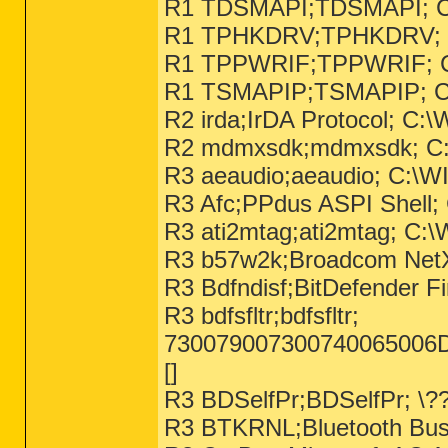
R1 TDSMAPI;TDSMAPI; C:
R1 TPHKDRV;TPHKDRV; C
R1 TPPWRIF;TPPWRIF; C:\
R1 TSMAPIP;TSMAPIP; C:
R2 irda;IrDA Protocol; C
R2 mdmxsdk;mdmxsdk; C:
R3 aeaudio;aeaudio; C:\W
R3 Afc;PPdus ASPI Shell;
R3 ati2mtag;ati2mtag; C
R3 b57w2k;Broadcom NetX
R3 Bdfndisf;BitDefender 
R3 bdfsfltr;bdfsfltr;
730079007300740065006
[]
R3 BDSelfPr;BDSelfPr; \??\
R3 BTKRNL;Bluetooth Bus