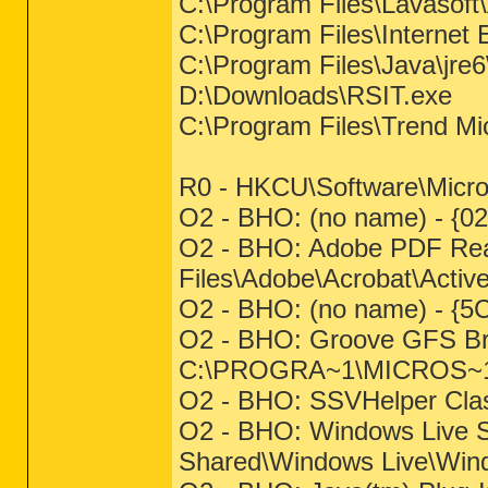
C:\Program Files\Lavasof
C:\Program Files\Internet 
C:\Program Files\Java\jre6
D:\Downloads\RSIT.exe
C:\Program Files\Trend Mic
R0 - HKCU\Software\Microso
O2 - BHO: (no name) - {0
O2 - BHO: Adobe PDF Rea
Files\Adobe\Acrobat\Active
O2 - BHO: (no name) - {5
O2 - BHO: Groove GFS Br
C:\PROGRA~1\MICROS~1\
O2 - BHO: SSVHelper Clas
O2 - BHO: Windows Live S
Shared\Windows Live\Wind