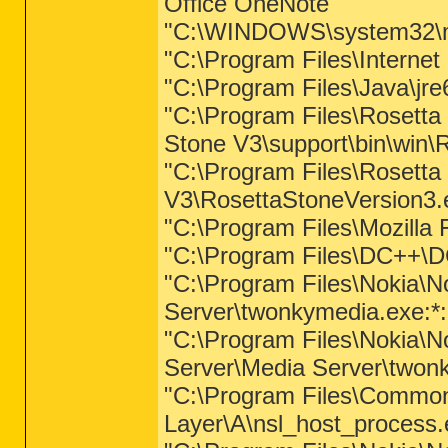
Office OneNote"
"C:\WINDOWS\system32\m
"C:\Program Files\Interne
"C:\Program Files\Java\jre
"C:\Program Files\Rosetta
Stone V3\support\bin\win\
"C:\Program Files\Rosetta
V3\RosettaStoneVersion3.e
"C:\Program Files\Mozilla F
"C:\Program Files\DC++\D
"C:\Program Files\Nokia\
Server\twonkymedia.exe:*
"C:\Program Files\Nokia\
Server\Media Server\twon
"C:\Program Files\Common 
Layer\A\nsl_host_process.