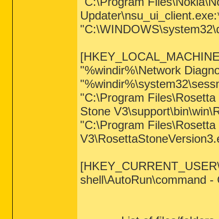
"C:\Program Files\Nokia\N
Updater\nsu_ui_client.exe
"C:\WINDOWS\system32\dr
[HKEY_LOCAL_MACHINE\syste
"%windir%\Network Diagnos
"%windir%\system32\sessm
"C:\Program Files\Rosetta
Stone V3\support\bin\win\
"C:\Program Files\Rosetta
V3\RosettaStoneVersion3.e
[HKEY_CURRENT_USER\soft
shell\AutoRun\command -