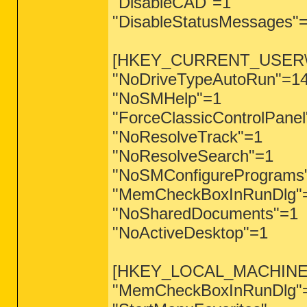
"DisableCAD"=1
"DisableStatusMessages"
[HKEY_CURRENT_USER\Soft
"NoDriveTypeAutoRun"=1
"NoSMHelp"=1
"ForceClassicControlPanel
"NoResolveTrack"=1
"NoResolveSearch"=1
"NoSMConfigurePrograms
"MemCheckBoxInRunDlg"
"NoSharedDocuments"=1
"NoActiveDesktop"=1
[HKEY_LOCAL_MACHINE\Soft
"MemCheckBoxInRunDlg"