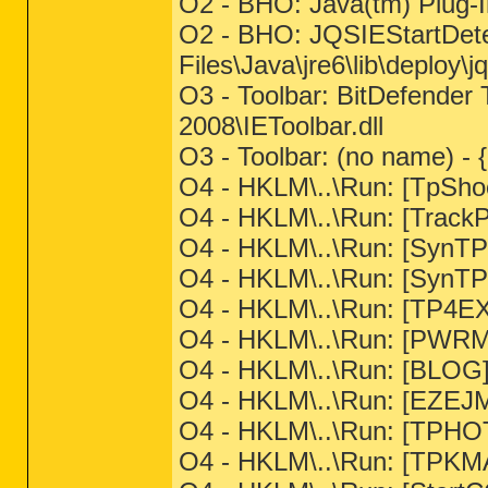
O2 - BHO: Java(tm) Plug-
O2 - BHO: JQSIEStartDet
Files\Java\jre6\lib\deploy\jq
O3 - Toolbar: BitDefende
2008\IEToolbar.dll
O3 - Toolbar: (no name) 
O4 - HKLM\..\Run: [TpSho
O4 - HKLM\..\Run: [TrackP
O4 - HKLM\..\Run: [SynTP
O4 - HKLM\..\Run: [SynTP
O4 - HKLM\..\Run: [TP4EX
O4 - HKLM\..\Run: [PW
O4 - HKLM\..\Run: [BLOG
O4 - HKLM\..\Run: [EZE
O4 - HKLM\..\Run: [TPH
O4 - HKLM\..\Run: [TPKMA