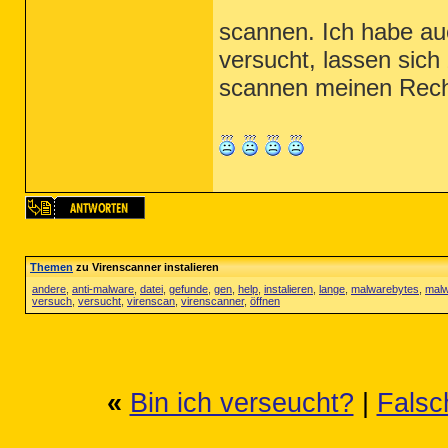
scannen. Ich habe a
versucht, lassen sich
scannen meinen Rechn
Themen
zu Virenscanner instalieren
andere
,
anti-malware
,
datei
,
gefunde
,
gen
,
help
,
instalieren
,
lange
,
malwarebytes
,
malw
versuch
,
versucht
,
virenscan
,
virenscanner
,
öffnen
«
Bin ich verseucht?
|
Falsc