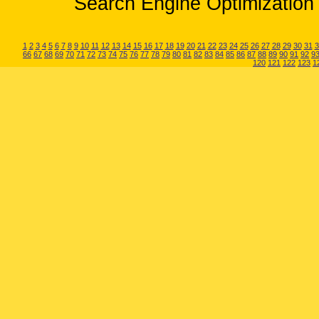
Search Engine Optimization 
1
2
3
4
5
6
7
8
9
10
11
12
13
14
15
16
17
18
19
20
21
22
23
24
25
26
27
28
29
30
31
3
66
67
68
69
70
71
72
73
74
75
76
77
78
79
80
81
82
83
84
85
86
87
88
89
90
91
92
9
120
121
122
123
1