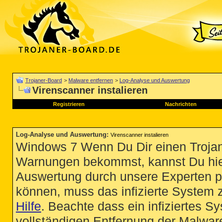
Trojaner-Board
>
Malware entfernen
>
Log-Analyse und Auswertung
Virenscanner instalieren
Registrieren
Nachrichten
Log-Analyse und Auswertung
:
Virenscanner instalieren
Windows 7 Wenn Du Dir einen Trojan
Warnungen bekommst, kannst Du hie
Auswertung durch unsere Experten p
können, muss das infizierte System 
Hilfe
. Beachte dass ein infiziertes S
vollständigen Entfernung der Malware