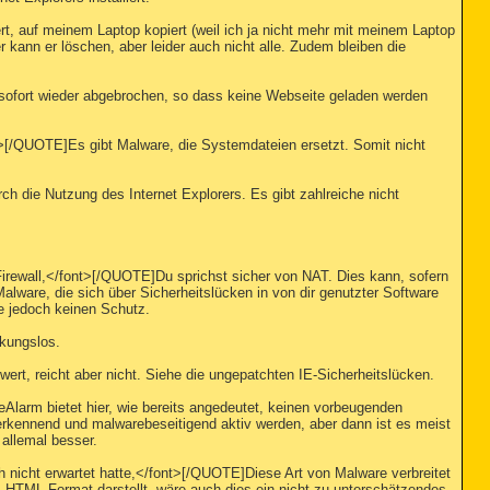
t, auf meinem Laptop kopiert (weil ich ja nicht mehr mit meinem Laptop
 kann er löschen, aber leider auch nicht alle. Zudem bleiben die
d sofort wieder abgebrochen, so dass keine Webseite geladen werden
[/QUOTE]Es gibt Malware, die Systemdateien ersetzt. Somit nicht
ch die Nutzung des Internet Explorers. Es gibt zahlreiche nicht
Firewall,</font>[/QUOTE]Du sprichst sicher von NAT. Dies kann, sofern
alware, die sich über Sicherheitslücken in von dir genutzter Software
ie jedoch keinen Schutz.
kungslos.
rt, reicht aber nicht. Siehe die ungepatchten IE-Sicherheitslücken.
larm bietet hier, wie bereits angedeutet, keinen vorbeugenden
erkennend und malwarebeseitigend aktiv werden, aber dann ist es meist
 allemal besser.
 nicht erwartet hatte,</font>[/QUOTE]Diese Art von Malware verbreitet
im HTML-Format darstellt, wäre auch dies ein nicht zu unterschätzendes