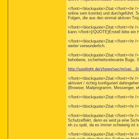
</font><blockquote>Zitat:</font><hr />
online sein konnte) und durchgeführt. S
Folgen, die aus den einmal aktiven Troj
</font><blockquote>Zitat:</font><hr />
kann.</font>[/QUOTE]Erstell bitte ein H
</font><blockquote>Zitat:</font><hr 
weiter verwunderlich.
</font><blockquote>Zitat:</font><hr />
behobene, sicherheitsrelevante Bugs. S
http://spotlight.de/zforen/sec/m/sec...
</font><blockquote>Zitat:</font><hr />
aktiviert / richtig konfiguriert dahing
(Browser, Mailprogramm, Messenger, etc.
</font><blockquote>Zitat:</font><hr /
</font><blockquote>Zitat:</font><hr />
</font><blockquote>Zitat:</font><hr /
Schutzeffekt, denn es wird ja eine Sic
eh zu spät, da es immer schwierig ist si
</font><blockquote>Zitat:</font><hr />
sich auch eher über das Surfen im Netz.