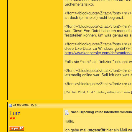
Sicherheitsrisiko.
</font><blockquote>Zitat:</font><hr /
ist doch (prinzipiell) recht begrenzt.
</font><blockquote>Zitat:</font><hr />I
war. Diese Exe-Datei habe ich manuell
feststellen können, um was genau es 
</font><blockquote>Zitat:</font><hr /
diese Exe-Datei zu Windows gehört??</
http://www.kaspersky.com/de/scanforvi
Falls sie *nicht* als "infiziert" erkann
</font><blockquote>Zitat:</font><hr />
letztmalig online war. Soll ich das w
</font><blockquote>Zitat:</font><hr /
[ 24. Juni 2004, 15:47: Beitrag editiert von: mmk ]
24.06.2004, 15:10
Lutz
Nach Hijacking keine Internetverbindu
Hallo,
ich gebe mal
ungeprüft
hier ein Mail we