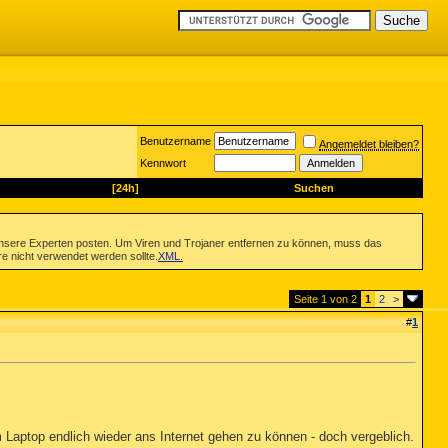
Benutzername
Angemeldet bleiben?
Kennwort
[24h]
Suchen
nsere Experten posten. Um Viren und Trojaner entfernen zu können, muss das
re nicht verwendet werden sollte.
XML
.
Seite 1 von 2
1
2
>
#
1
Laptop endlich wieder ans Internet gehen zu können - doch vergeblich.