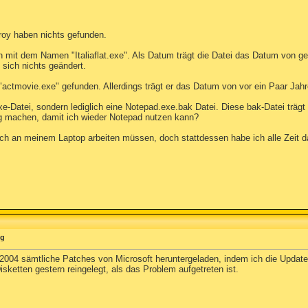
oy haben nichts gefunden.
 mit dem Namen "Italiaflat.exe". Als Datum trägt die Datei das Datum von ges
sich nichts geändert.
ctmovie.exe" gefunden. Allerdings trägt er das Datum von vor ein Paar Jah
-Datei, sondern lediglich eine Notepad.exe.bak Datei. Diese bak-Datei trägt 
 machen, damit ich wieder Notepad nutzen kann?
tlich an meinem Laptop arbeiten müssen, doch stattdessen habe ich alle Zeit 
ng
i 2004 sämtliche Patches von Microsoft heruntergeladen, indem ich die Updat
sketten gestern reingelegt, als das Problem aufgetreten ist.