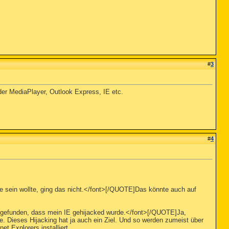
#
3
er MediaPlayer, Outlook Express, IE etc.
#
4
ine sein wollte, ging das nicht.</font>[/QUOTE]Das könnte auch auf
usgefunden, dass mein IE gehijacked wurde.</font>[/QUOTE]Ja,
. Dieses Hijacking hat ja auch ein Ziel. Und so werden zumeist über
t Explorers installiert.