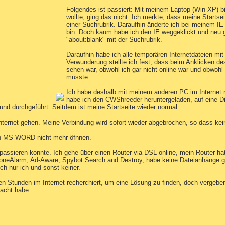
Folgendes ist passiert: Mit meinem Laptop (Win XP) bin
wollte, ging das nicht. Ich merkte, dass meine Startse
einer Suchrubrik. Daraufhin änderte ich bei meinem IE 
bin. Doch kaum habe ich den IE weggeklickt und neu ge
"about
:blank" mit der Suchrubrik.
Daraufhin habe ich alle temporären Internetdateien mi
Verwunderung stellte ich fest, dass beim Anklicken des
sehen war, obwohl ich gar nicht online war und obwoh
müsste.
Ich habe deshalb mit meinem anderen PC im Internet 
habe ich den CWShreeder heruntergeladen, auf eine Dis
und durchgeführt. Seitdem ist meine Startseite wieder normal.
s Internet gehen. Meine Verbindung wird sofort wieder abgebrochen, so dass k
ch MS WORD nicht mehr öfnnen.
s passieren konnte. Ich gehe über einen Router via DSL online, mein Router h
ZoneAlarm, Ad-Aware, Spybot Search and Destroy, habe keine Dateianhänge ge
 nur ich und sonst keiner.
ieben Stunden im Internet recherchiert, um eine Lösung zu finden, doch vergebe
racht habe.