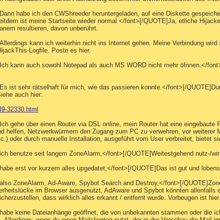
Dann habe ich den CWShreeder heruntergeladen, auf eine Diskette gespeicher
eitdem ist meine Startseite wieder normal.</font>[/QUOTE]Ja, etliche Hijacker
anern resultieren, davon unberührt.
Allerdings kann ich weiterhin nicht ins Internet gehen. Meine Verbindung wir
ijackThis-Logfile. Poste es hier.
/>Ich kann auch sowohl Notepad als auch MS WORD nicht mehr öfnnen.</font>
Es ist sehr rätselhaft für mich, wie das passieren konnte.</font>[/QUOTE]Dur
iehe auch hier:
649-32330.html
Ich gehe über einen Router via DSL online, mein Router hat eine eingebaute 
ehend helfen, Netzwerkwürmern den Zugang zum PC zu verwehren, vor weiterer M
) oder durch manuelle Installation, ausgeführt vom User verbreitet, bietet s
>ich benutze seit langem ZoneAlarm,</font>[/QUOTE]Weitestgehend nutz-/wir
habe erst vor kurzem alles upgedatet,</font>[/QUOTE]Das ist gut und lobenswe
>also ZoneAlarm, Ad-Aware, Spybot Search and Destroy,</font>[/QUOTE]ZoneA
herheitslücke im Browser ausgenutzt, AdAware und Spybot könnten allenfalls 
cherzustellen, dass wirklich alles erkannt / entfernt wurde. Vorbeugen ist hier
habe keine Dateianhänge geöffnet, die von unbekannten stammen oder die ich
 Allerdings: wenn du einen Mailclienten nutzt, der in der Vorschau die Mail 