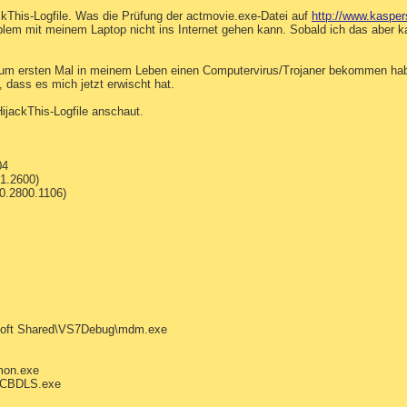
kThis-Logfile. Was die Prüfung der actmovie.exe-Datei auf
http://www.kasper
lem mit meinem Laptop nicht ins Internet gehen kann. Sobald ich das aber kann
um ersten Mal in meinem Leben einen Computervirus/Trojaner bekommen habe. 
 dass es mich jetzt erwischt hat.
ijackThis-Logfile anschaut.
04
1.2600)
00.2800.1106)
osoft Shared\VS7Debug\mdm.exe
mon.exe
ZCBDLS.exe