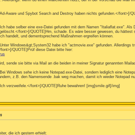
>Ad-Aware und Spybot Search and Destroy haben nichts gefunden.</font>[/Q
ch habe selber eine exe-Datei gefunden mit dem Namen "Italiaflat.exe". Als D
 gelöscht.</font>[/QUOTE]Hm, schade. Es wäre besser gewesen, du hättest 
sich handelt, und dementsprechend Maßnahmen ergreifen können.
>Unter Windows&gt;System32 habe ich "actmovie.exe" gefunden. Allerdings t
font>[/QUOTE]Prüf diese Datei bitte hier:
rus
t wird, sende sie bitte via Mail an die beiden in meiner Signatur genannten Mail
Bei Windows sehe ich keine Notepad.exe-Datei, sondern lediglich eine Notepa
as ändern, z.B. den Namensende .bak weg machen, damit ich wieder Notepad 
>Ich verzweifele.</font>[/QUOTE]Ruhe bewahren! [img]smile.gif[/img]
ng
iter, die ich gestern erhielt: