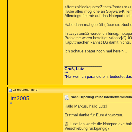
</font><blockquote>Zitat:</font><hr />
HAbe alles mögliche an Spyware-Killern e
Allerdings fiel mir auf das Notepad nicht
Habe dann mal geprüft ( über die Such
In ../system32 wurde ich fündig. notepa
Probleme waren beseitigt.</font>[/QUOT
Kaputtmachen kannst Du damit nichts.
Ich schaue später noch mal herein...
__________________
Gruß,
Lutz
***
"Nur weil ich paranoid bin, bedeutet da
24.06.2004, 16:50
jim2005
Nach Hijacking keine Internetverbindu
Hallo Markus, hallo Lutz!
Erstmal danke für Eure Antworten.
@ Lutz: Ich werde die Notepad.exe.bak-
Verschiebung rückgängig?