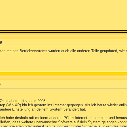
ng
aten meines Betriebssystems wurden auch alle anderen Teile geupdated, wie d
g
riginal erstellt von jim2005:
top (Win XP) bin ich gestern ins Internet gegangen. Als ich heute wieder onl
r andere Einstellung an deinem System verändert hat.
>Ich habe deshalb mit meinem anderen PC im Internet recherchiert und hera
ließen, dass weitere unerwünschte Software auf dein System gelangen konnte
n nachgeladen oder unter Ausnutzung bestimmter Sicherheitslücken des Interne