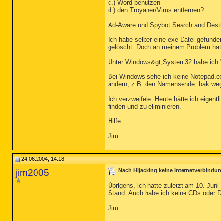
c.) Word benutzen
d.) den Troyaner/Virus entfernen?
Ad-Aware und Spybot Search and Destr
Ich habe selber eine exe-Datei gefunden
gelöscht. Doch an meinem Problem hat 
Unter Windows&gt;System32 habe ich "a
Bei Windows sehe ich keine Notepad.exe
ändern, z.B. den Namensende .bak weg
Ich verzweifele. Heute hätte ich eigen
finden und zu eliminieren.
Hilfe...
Jim
24.06.2004, 14:18
jim2005
Nach Hijacking keine Internetverbindu
Übrigens, ich hatte zuletzt am 10. Jun
Stand. Auch habe ich keine CDs oder Di
Jim
__________________