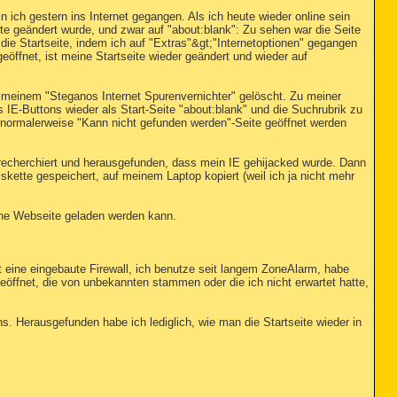
 ich gestern ins Internet gegangen. Als ich heute wieder online sein
ite geändert wurde, und zwar auf "about
:blank": Zu sehen war die Seite
die Startseite, indem ich auf "Extras"&gt;"Internetoptionen" gegangen
öffnet, ist meine Startseite wieder geändert und wieder auf
t meinem "Steganos Internet Spurenvernichter" gelöscht. Zu meiner
 IE-Buttons wieder als Start-Seite "about
:blank" und die Suchrubrik zu
l normalerweise "Kann nicht gefunden werden"-Seite geöffnet werden
recherchiert und herausgefunden, dass mein IE gehijacked wurde. Dann
kette gespeichert, auf meinem Laptop kopiert (weil ich ja nicht mehr
eine Webseite geladen werden kann.
at eine eingebaute Firewall, ich benutze seit langem ZoneAlarm, habe
öffnet, die von unbekannten stammen oder die ich nicht erwartet hatte,
ns. Herausgefunden habe ich lediglich, wie man die Startseite wieder in