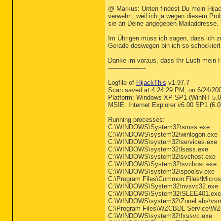
@ Markus: Unten findest Du mein Hijac
verwehrt, weil ich ja wegen diesem Prob
sie an Deine angegeben Mailaddresse.
Im Übrigen muss ich sagen, dass ich z
Gerade deswegen bin ich so schockiert,
Danke im voraus, dass Ihr Euch mein H
-------------------
Logfile of
HijackThis
v1.97.7
Scan saved at 4:24:29 PM, on 6/24/20
Platform: Windows XP SP1 (WinNT 5.0
MSIE: Internet Explorer v6.00 SP1 (6.
Running processes:
C:\WINDOWS\System32\smss.exe
C:\WINDOWS\system32\winlogon.exe
C:\WINDOWS\system32\services.exe
C:\WINDOWS\system32\lsass.exe
C:\WINDOWS\system32\svchost.exe
C:\WINDOWS\System32\svchost.exe
C:\WINDOWS\system32\spoolsv.exe
C:\Program Files\Common Files\Micr
C:\WINDOWS\System32\nvsvc32.exe
C:\WINDOWS\System32\SLEE401.exe
C:\WINDOWS\system32\ZoneLabs\vs
C:\Program Files\WZCBDL Service\W
C:\WINDOWS\system32\fxssvc.exe