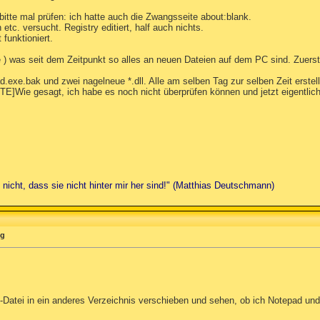
bitte mal prüfen: ich hatte auch die Zwangsseite about
:blank.
tc. versucht. Registry editiert, half auch nichts.
 funktioniert.
e ) was seit dem Zeitpunkt so alles an neuen Dateien auf dem PC sind. Zuer
d.exe.bak und zwei nagelneue *.dll. Alle am selben Tag zur selben Zeit erstel
E]Wie gesagt, ich habe es noch nicht überprüfen können und jetzt eigentlich '
s nicht, dass sie nicht hinter mir her sind!" (Matthias Deutschmann)
ng
Datei in ein anderes Verzeichnis verschieben und sehen, ob ich Notepad und