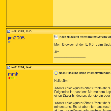
24.06.2004, 14:22
jim2005
Nach Hijacking keine Internetverbindu
Mein Browser ist der IE 6.0. Beim Upd
Jim
__________________
24.06.2004, 14:40
mmk
Nach Hijacking keine Internetverbindun
Hallo Jim!
</font><blockquote>Zitat:</font><hr />O
Folgendes ist passiert: Mit meinem Lap
einen Dialer hindeuten, der die ein ode
</font><blockquote>Zitat:</font><hr /
mindestens. Es ist aber nicht auszusch
aktive TrojanDownloader weitere Dateie