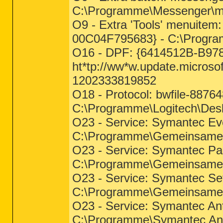
C:\Programme\Messenger\
O9 - Extra 'Tools' menuit
00C04F795683} - C:\Progr
O16 - DPF: {6414512B-B97
ht*tp://ww*w.update.microso
1202333819852
O18 - Protocol: bwfile-88
C:\Programme\Logitech\Des
O23 - Service: Symantec Ev
C:\Programme\Gemeinsame 
O23 - Service: Symantec Pa
C:\Programme\Gemeinsame 
O23 - Service: Symantec Se
C:\Programme\Gemeinsame 
O23 - Service: Symantec Ant
C:\Programme\Symantec Ant