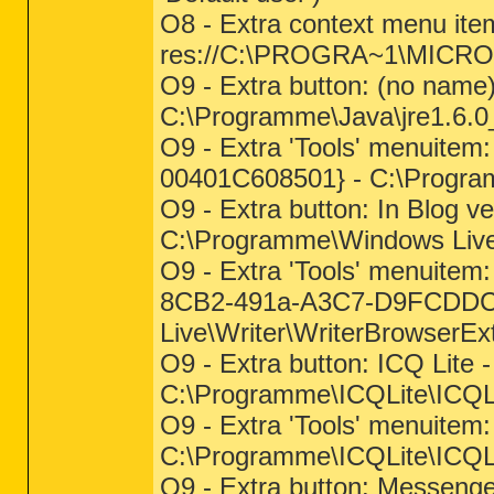
O8 - Extra context menu ite
res://C:\PROGRA~1\MICR
O9 - Extra button: (no na
C:\Programme\Java\jre1.6.0_
O9 - Extra 'Tools' menuit
00401C608501} - C:\Programm
O9 - Extra button: In Blog
C:\Programme\Windows Live\
O9 - Extra 'Tools' menuitem:
8CB2-491a-A3C7-D9FCDDC9
Live\Writer\WriterBrowserExt
O9 - Extra button: ICQ Lit
C:\Programme\ICQLite\ICQL
O9 - Extra 'Tools' menuite
C:\Programme\ICQLite\ICQL
O9 - Extra button: Messen