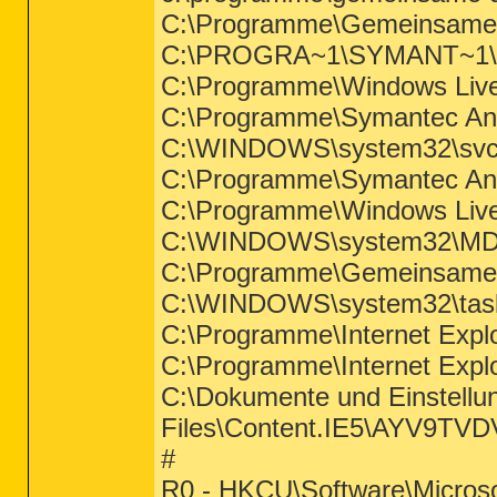
C:\Programme\Gemeinsame 
C:\PROGRA~1\SYMANT~1\V
C:\Programme\Windows Liv
C:\Programme\Symantec Ant
C:\WINDOWS\system32\svc
C:\Programme\Symantec Ant
C:\Programme\Windows Liv
C:\WINDOWS\system32\M
C:\Programme\Gemeinsame D
C:\WINDOWS\system32\tas
C:\Programme\Internet Exp
C:\Programme\Internet Exp
C:\Dokumente und Einstellu
Files\Content.IE5\AYV9TVDV
#
R0 - HKCU\Software\Microsof