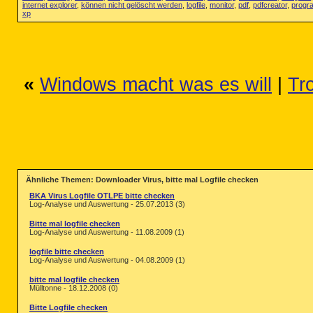
internet explorer
,
können nicht gelöscht werden
,
logfile
,
monitor
,
pdf
,
pdfcreator
,
prog
xp
«
Windows macht was es will
|
Tro
Ähnliche Themen: Downloader Virus, bitte mal Logfile checken
BKA Virus Logfile OTLPE bitte checken
Log-Analyse und Auswertung - 25.07.2013 (3)
Bitte mal logfile checken
Log-Analyse und Auswertung - 11.08.2009 (1)
logfile bitte checken
Log-Analyse und Auswertung - 04.08.2009 (1)
bitte mal logfile checken
Mülltonne - 18.12.2008 (0)
Bitte Logfile checken