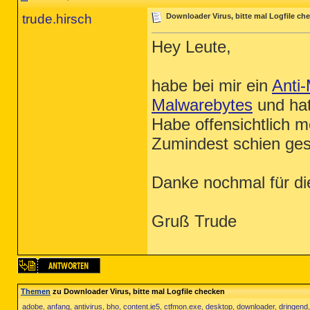
trude.hirsch
Downloader Virus, bitte mal Logfile ch
Hey Leute,
habe bei mir ein
Anti
Malwarebytes
und hat
Habe offensichtlich m
Zumindest schien ges
Danke nochmal für die
Gruß Trude
Themen
zu Downloader Virus, bitte mal Logfile checken
adobe
,
anfang
,
antivirus
,
bho
,
content.ie5
,
ctfmon.exe
,
desktop
,
downloader
,
dringend