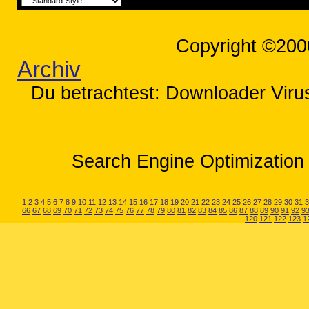
Copyright ©200
Archiv
Du betrachtest: Downloader Virus,
Search Engine Optimization 
1
2
3
4
5
6
7
8
9
10
11
12
13
14
15
16
17
18
19
20
21
22
23
24
25
26
27
28
29
30
31
3
66
67
68
69
70
71
72
73
74
75
76
77
78
79
80
81
82
83
84
85
86
87
88
89
90
91
92
9
120
121
122
123
1