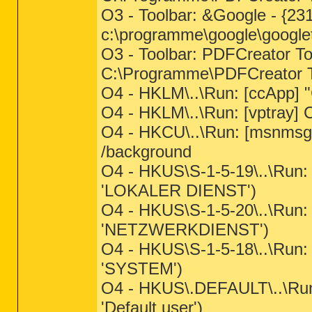
O3 - Toolbar: &Google - {
c:\programme\google\googlet
O3 - Toolbar: PDFCreator 
C:\Programme\PDFCreator To
O4 - HKLM\..\Run: [ccApp]
O4 - HKLM\..\Run: [vptra
O4 - HKCU\..\Run: [msnmsg
/background
O4 - HKUS\S-1-5-19\..\R
'LOKALER DIENST')
O4 - HKUS\S-1-5-20\..\R
'NETZWERKDIENST')
O4 - HKUS\S-1-5-18\..\R
'SYSTEM')
O4 - HKUS\.DEFAULT\..\R
'Default user')