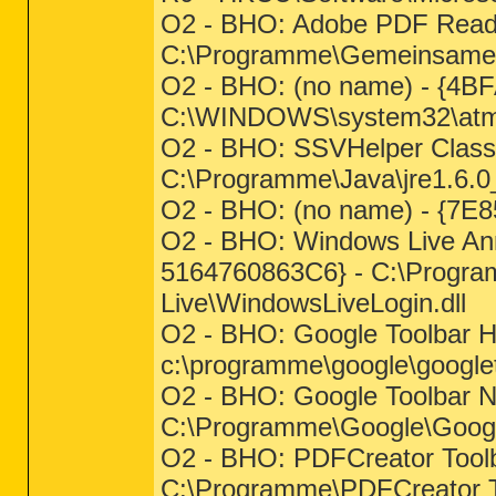
O2 - BHO: Adobe PDF Read
C:\Programme\Gemeinsame D
O2 - BHO: (no name) - {4
C:\WINDOWS\system32\atmf
O2 - BHO: SSVHelper Clas
C:\Programme\Java\jre1.6.0_
O2 - BHO: (no name) - {7E
O2 - BHO: Windows Live A
5164760863C6} - C:\Progra
Live\WindowsLiveLogin.dll
O2 - BHO: Google Toolbar 
c:\programme\google\googlet
O2 - BHO: Google Toolbar 
C:\Programme\Google\GoogleT
O2 - BHO: PDFCreator Too
C:\Programme\PDFCreator To