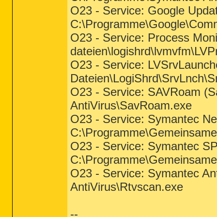
O23 - Service: Google Updat
C:\Programme\Google\Comm
O23 - Service: Process Moni
dateien\logishrd\lvmvfm\LVP
O23 - Service: LVSrvLaunch
Dateien\LogiShrd\SrvLnch\S
O23 - Service: SAVRoam (S
AntiVirus\SavRoam.exe
O23 - Service: Symantec Ne
C:\Programme\Gemeinsame 
O23 - Service: Symantec S
C:\Programme\Gemeinsame
O23 - Service: Symantec An
AntiVirus\Rtvscan.exe
--