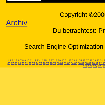
Copyright ©200
Archiv
Du betrachtest: P
Search Engine Optimization 
1
2
3
4
5
6
7
8
9
10
11
12
13
14
15
16
17
18
19
20
21
22
23
24
25
26
27
28
29
30
31
3
66
67
68
69
70
71
72
73
74
75
76
77
78
79
80
81
82
83
84
85
86
87
88
89
90
91
92
9
120
121
122
123
1