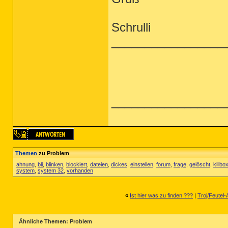
Schrulli
_________________
_________________
Themen
zu Problem
ahnung
,
bli
,
blinken
,
blockiert
,
dateien
,
dickes
,
einstellen
,
forum
,
frage
,
gelöscht
,
killbo
system
,
system 32
,
vorhanden
«
Ist hier was zu finden ???
|
Troj/Feutel
Ähnliche Themen: Problem