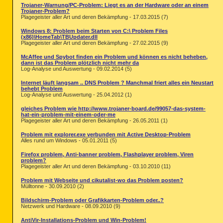
Trojaner-Warnung/PC-Problem: Liegt es an der Hardware oder an einem
Trojaner-Problem?
Plagegeister aller Art und deren Bekämpfung - 17.03.2015 (7)
Windows 8: Problem beim Starten von C:\ Problem Files
(x86)\HomeTab\TBUpdater.dll
Plagegeister aller Art und deren Bekämpfung - 27.02.2015 (9)
McAffee und Spybot finden ein Problem und können es nicht beheben,
dann ist das Problem plötzlich nicht mehr da
Log-Analyse und Auswertung - 09.02.2014 (5)
Internet läuft langsam .. DNS Problem ? Manchmal friert alles ein Neustart
behebt Problem
Log-Analyse und Auswertung - 25.04.2012 (1)
gleiches Problem wie http://www.trojaner-board.de/99057-das-system-
hat-ein-problem-mit-einem-oder-me
Plagegeister aller Art und deren Bekämpfung - 26.05.2011 (1)
Problem mit explorer.exe verbunden mit Active Desktop-Problem
Alles rund um Windows - 05.01.2011 (5)
Firefox problem, Anti-banner problem, Flashplayer problem, Viren
problem?
Plagegeister aller Art und deren Bekämpfung - 03.10.2010 (11)
Problem mit Webseite und cikutalist-wo das Problem posten?
Mülltonne - 30.09.2010 (2)
Bildschirm-Problem oder Grafikkarten-Problem oder..?
Netzwerk und Hardware - 08.09.2010 (9)
AntiVir-Installations-Problem und Win-Problem!