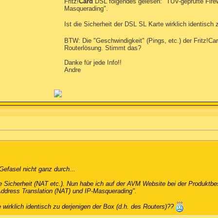
Fritz!
Card
DSL folgendes gelesen: "TÜV-geprüfte Firewa
Masquerading".
Ist die Sicherheit der DSL SL Karte wirklich identisch
BTW: Die "Geschwindigkeit" (Pings, etc.) der Fritz!Car
Routerlösung. Stimmt das?
Danke für jede Info!!
Andre
Gefasel nicht ganz durch...
e Sicherheit (NAT etc.). Nun habe ich auf der AVM Website bei der Produktbes
 Address Translation (NAT) und IP-Masquerading".
e wirklich identisch zu derjenigen der Box (d.h. des Routers)??