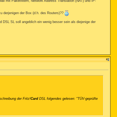
ll mit Paketfiltern, Network Address Translation (NAT) und IP-
 zu derjenigen der Box (d.h. des Routers)??
d DSL SL soll angeblich ein wenig besser sein als diejenige der
#
2
chreibung der Fritz!
Card
DSL folgendes gelesen: "TÜV-geprüfte