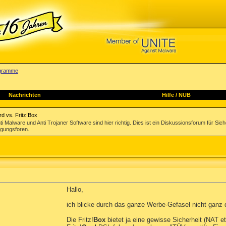
rogramme
Nachrichten
Hilfe
/
NUB
rd vs. Fritz!Box
Malware und Anti Trojaner Software sind hier richtig. Dies ist ein Diskussionsforum für Sic
igungsforen.
Hallo,
ich blicke durch das ganze Werbe-Gefasel nicht ganz d
Die Fritz!
Box
bietet ja eine gewisse Sicherheit (NAT e