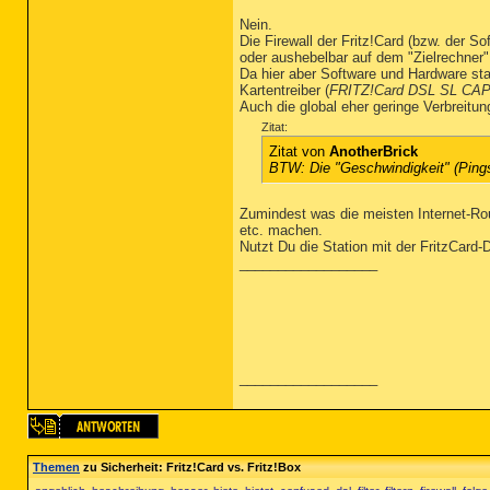
Nein.
Die Firewall der Fritz!Card (bzw. der S
oder aushebelbar auf dem "Zielrechner"
Da hier aber Software und Hardware star
Kartentreiber (
FRITZ!Card DSL SL CAPI
Auch die global eher geringe Verbreitung
Zitat:
Zitat von
AnotherBrick
BTW: Die "Geschwindigkeit" (Pings,
Zumindest was die meisten Internet-Ro
etc. machen.
Nutzt Du die Station mit der FritzCard
__________________
__________________
Themen
zu Sicherheit: Fritz!Card vs. Fritz!Box