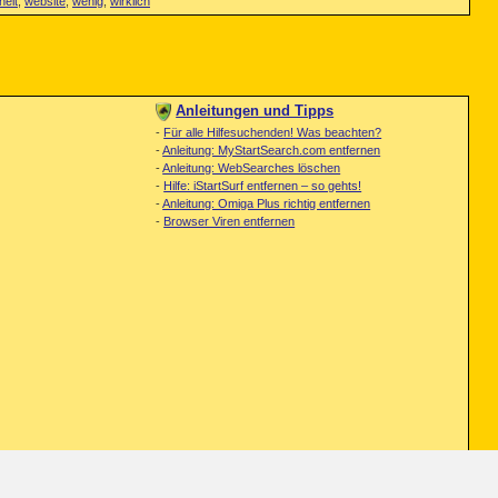
heit
,
website
,
wenig
,
wirklich
Anleitungen und Tipps
-
Für alle Hilfesuchenden! Was beachten?
-
Anleitung: MyStartSearch.com entfernen
-
Anleitung: WebSearches löschen
-
Hilfe: iStartSurf entfernen – so gehts!
-
Anleitung: Omiga Plus richtig entfernen
-
Browser Viren entfernen