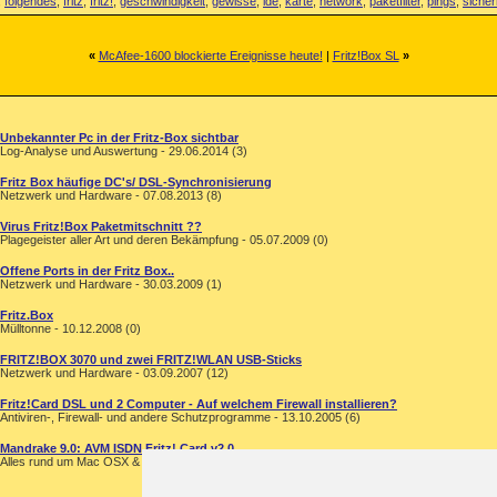
,
folgendes
,
fritz
,
fritz!
,
geschwindigkeit
,
gewisse
,
ide
,
karte
,
network
,
paketfilter
,
pings
,
sicher
«
McAfee-1600 blockierte Ereignisse heute!
|
Fritz!Box SL
»
Unbekannter Pc in der Fritz-Box sichtbar
Log-Analyse und Auswertung - 29.06.2014 (3)
Fritz Box häufige DC's/ DSL-Synchronisierung
Netzwerk und Hardware - 07.08.2013 (8)
Virus Fritz!Box Paketmitschnitt ??
Plagegeister aller Art und deren Bekämpfung - 05.07.2009 (0)
Offene Ports in der Fritz Box..
Netzwerk und Hardware - 30.03.2009 (1)
Fritz.Box
Mülltonne - 10.12.2008 (0)
FRITZ!BOX 3070 und zwei FRITZ!WLAN USB-Sticks
Netzwerk und Hardware - 03.09.2007 (12)
Fritz!Card DSL und 2 Computer - Auf welchem Firewall installieren?
Antiviren-, Firewall- und andere Schutzprogramme - 13.10.2005 (6)
Mandrake 9.0: AVM ISDN Fritz! Card v2.0
Alles rund um Mac OSX & Linux - 23.01.2003 (5)