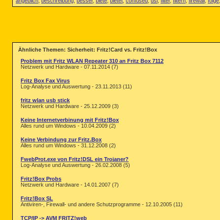
angeblich
,
beschreibung
,
besser
,
biete
,
bietet
,
confused
,
dsl
,
filter
,
filtern
,
firewall
,
folge
Ähnliche Themen: Sicherheit: Fritz!Card vs. Fritz!Box
Problem mit Fritz WLAN Repeater 310 an Fritz Box 7112
Netzwerk und Hardware - 07.11.2014 (7)
Fritz Box Fax Virus
Log-Analyse und Auswertung - 23.11.2013 (11)
fritz wlan usb stick
Netzwerk und Hardware - 25.12.2009 (3)
Keine Internetverbinung mit Fritz!Box
Alles rund um Windows - 10.04.2009 (2)
Keine Verbindung zur Fritz.Box
Alles rund um Windows - 31.12.2008 (2)
FwebProt.exe von Fritz!DSL ein Trojaner?
Log-Analyse und Auswertung - 26.02.2008 (5)
Fritz!Box Probs
Netzwerk und Hardware - 14.01.2007 (7)
Fritz!Box SL
Antiviren-, Firewall- und andere Schutzprogramme - 12.10.2005 (11)
TCP/IP -> AVM FRITZ!web