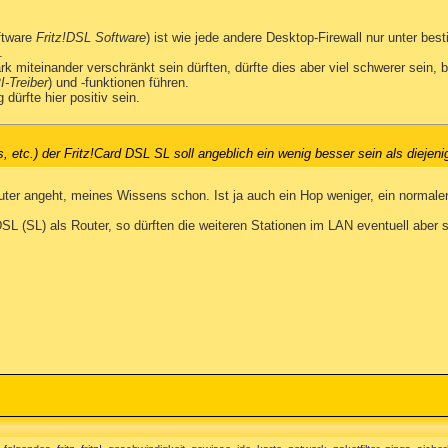
oftware
Fritz!DSL Software
) ist wie jede andere Desktop-Firewall nur unter be
.
k miteinander verschränkt sein dürften, dürfte dies aber viel schwerer sein,
-Treiber
) und -funktionen führen.
 dürfte hier positiv sein.
 etc.) der Fritz!Card DSL SL soll angeblich ein wenig besser sein als diejen
uter angeht, meines Wissens schon. Ist ja auch ein Hop weniger, ein normal
-DSL (SL) als Router, so dürften die weiteren Stationen im LAN eventuell aber