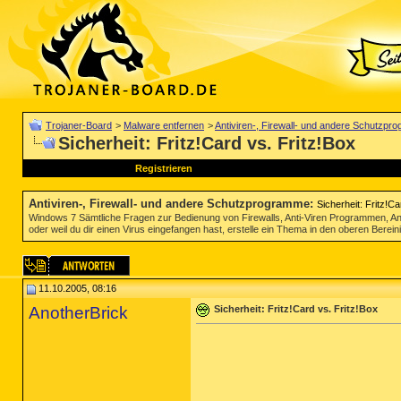
Trojaner-Board
>
Malware entfernen
>
Antiviren-, Firewall- und andere Schutzp
Sicherheit: Fritz!Card vs. Fritz!Box
Registrieren
Antiviren-, Firewall- und andere Schutzprogramme
:
Sicherheit: Fritz!Ca
Windows 7 Sämtliche Fragen zur Bedienung von Firewalls, Anti-Viren Programmen, Anti 
oder weil du dir einen Virus eingefangen hast, erstelle ein Thema in den oberen Berein
11.10.2005, 08:16
AnotherBrick
Sicherheit: Fritz!Card vs. Fritz!Box