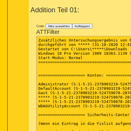
Addition Teil 01:
Code:
Alles auswählen
Aufklappen
ATTFilter
Zusätzliches Untersuchungsergebnis von Farbar Recovery Scan Tool (x64) Version: 24-10-2020
durchgeführt von ***** (31-10-2020 12:41:28)
Gestartet von C:\Users\*****\Downloads
Windows 10 Pro Version 1909 18363.1139 (X64) (2020-03-20 16:40:46)
Start-Modus: Normal
==========================================================


==================== Konten: =============================

Administrator (S-1-5-21-2378903219-524759078-2878849166-500 - Administrator - Disabled)
DefaultAccount (S-1-5-21-2378903219-524759078-2878849166-503 - Limited - Disabled)
Gast (S-1-5-21-2378903219-524759078-2878849166-501 - Limited - Disabled)
***** (S-1-5-21-2378903219-524759078-2878849166-1004 - Administrator - Enabled) => C:\Users\*****
***** (S-1-5-21-2378903219-524759078-2878849166-1005 - Limited - Enabled) => C:\Users\*****
WDAGUtilityAccount (S-1-5-21-2378903219-524759078-2878849166-504 - Limited - Disabled)

==================== Sicherheits-Center ========================

(Wenn ein Eintrag in die Fixlist aufgenommen wird, wird er entfernt.)

AV: Windows Defender (Disabled - Up to date) {D68DDC3A-831F-4fae-9E44-DA132C1ACF46}
AV: Malwarebytes (Enabled - Up to date) {23007AD3-69FE-687C-2629-D584AFFAF72B}

==================== Installierte Programme ======================

(Nur Adware-Programme mit dem Zusatz "Hidden" können in die Fixlist aufgenommen werden, um sie sichtbar zu machen. Die Adware-Programme sollten manuell deinstalliert werden.)

7-Zip 19.00 (x64) (HKLM\...\7-Zip) (Version: 19.00 - Igor Pavlov)
Adobe Acrobat Reader DC - Deutsch (HKLM-x32\...\{AC76BA86-7AD7-1031-7B44-AC0F074E4100}) (Version: 20.012.20048 - Adobe Systems Incorporated)
Affinity Designer (HKLM\...\{9888CEE1-69DC-4FD2-900F-6D3099FE8BF6}) (Version: 1.8.5.703 - Serif (Europe) Ltd)
Affinity Photo (HKLM\...\{821DF1C3-95A9-4D9D-8EA9-02A6D999438A}) (Version: 1.8.2.620 - Serif (Europe) Ltd)
AKFX Financial MT4 Terminal (HKLM-x32\...\AKFX Financial MT4 Terminal) (Version: 4.00 - MetaQuotes Software Corp.)
Audacity 2.4.2 (HKLM-x32\...\Audacity_is1) (Version: 2.4.2 - Audacity Team)
AutoIt v3.3.14.5 (HKLM-x32\...\AutoItv3) (Version: 3.3.14.5 - AutoIt Team)
Blackmagic RAW Common Components (HKLM\...\{B5ABFF44-9702-4CA1-A7D8-DBA659709C49}) (Version: 1.7 - Blackmagic Design)
Blender (HKLM\...\{EDFAE2A8-E73B-4CD1-9648-46A7E4434BDA}) (Version: 2.82.1 - Blender Foundation)
BricsCAD V19.2.14 (x64) de_DE (HKLM\...\{EE6125A7-0E39-4733-948F-35388DFC1F93}) (Version: 19.2.14 - Bricsys)
BricsCAD V20.1.05 (x64) de_DE (HKLM\...\{8DF379E5-58A6-444B-8A72-8FA00CD33571}) (Version: 20.1.05 - Bricsys)
DaVinci Resolve (HKLM\...\{74302397-BD1E-4917-B728-A1233CDEB39A}) (Version: 16.2.0055 - Blackmagic Design)
DaVinci Resolve Keyboards (HKLM\...\{04F776FB-37A2-4116-84F2-6CF3D731999D}) (Version: 1.0.0.0 - Blackmagic Design)
DaVinci Resolve Panels (HKLM\...\{567706B7-1501-43BC-81AB-C7E306B40C73}) (Version: 1.3.2.0 - Blackmagic Design)
digiKam 7.1.0 (HKLM-x32\...\digiKam) (Version: 7.1.0 - The digiKam team)
Exact Audio Copy 1.5 (HKLM-x32\...\Exact Audio Copy) (Version: 1.5 - Andre Wiethoff)
Free Download Manager (HKU\S-1-5-21-2378903219-524759078-2878849166-1004\...\{0C1D4CF2-5575-4786-834C-B0FC977E9714}}_is1) (Version: 6.10.2.3107 - Softdeluxe)
Google Chrome (HKLM-x32\...\Google Chrome) (Version: 86.0.4240.111 - Google LLC)
Google Update Helper (HKLM-x32\...\{60EC980A-BDA2-4CB6-A427-B07A5498B4CA}) (Version: 1.3.36.31 - Google LLC) Hidden
Intel(R) Chipset Device Software (HKLM-x32\...\{4551f75f-3c54-4f09-8221-8c8a061bad00}) (Version: 10.1.18019.8144 - Intel(R) Corporation)
Intel(R) Wireless Bluetooth(R) (HKLM-x32\...\{00000030-0210-1031-84C8-B8D95FA3C8C3}) (Version: 21.30.0.5 - Intel Corporation)
kdenlive (HKLM-x32\...\kdenlive) (Version: 19.12.3 - KDE e.V.)
Malwarebytes version 4.2.2.95 (HKLM\...\{35065F43-4BB2-439A-BFF7-0F1014F2E0CD}_is1) (Version: 4.2.2.95 - Malwarebytes)
Microsoft 365 Apps for Business - de-de (HKLM\...\O365BusinessRetail - de-de) (Version: 16.0.13231.20390 - Microsoft Corporation)
Microsoft Access database engine 2010 (German) (HKLM\...\{90140000-00D1-0407-1000-0000000FF1CE}) (Version: 14.0.7015.1000 - Microsoft Corporation)
Microsoft Edge (HKLM-x32\...\Microsoft Edge) (Version: 86.0.622.56 - Microsoft Corporation)
Microsoft Edge Update (HKLM-x32\...\Microsoft Edge Update) (Version: 1.3.137.93 - )
Microsoft OneDrive (HKU\S-1-5-21-2378903219-524759078-2878849166-1004\...\OneDriveSe