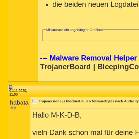
die beiden neuen Logdatei
Miniaturansicht angehängter Grafiken
__________________
--- Malware Removal Helper 
TrojanerBoard | BleepingC
01.11.2020,
11:08
habata
Trojaner node.js blockiert durch Malwarebytes nach Audacity 
Hallo M-K-D-B,
vieln Dank schon mal für deine Hi