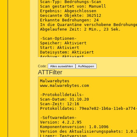
Scan-Typ: Bedrohungs-Scan

Scan gestartet von: Manuell

Ergebnis: Abgeschlossen

Gescannte Objekte: 362512

Erkannte Bedrohungen: 24

In die Quarantäne verschobene Bedrohunge
Abgelaufene Zeit: 2 Min., 23 Sek.

-Scan-Optionen-

Speicher: Aktiviert

Start: Aktiviert

Dateisystem: Aktiviert

Archive: Aktiviert

Rootkits: Deaktiviert

Heuristik: Aktiviert

Code:
Alles auswählen
Aufklappen
PUP: Erkennung

ATTFilter
PUM: Erkennung

Malwarebytes

-Scan-Details-

www.malwarebytes.com

Prozess: 0

(keine bösartigen Elemente erkannt)

-Protokolldetails-

Scan-Datum: 31.10.20

Modul: 0

Scan-Zeit: 12:16

(keine bösartigen Elemente erkannt)

Protokolldatei: 79ea7e82-1b6a-11eb-a774-
Registrierungsschlüssel: 7

-Softwaredaten-

PUM.Optional.DisableChromeUpdates, HKLM
Version: 4.2.2.95

PUP.Optional.Conduit, HKLM\SOFTWARE\MIC
Komponentenversion: 1.0.1096

PUP.Optional.Conduit, HKLM\SOFTWARE\WOW
Version des Aktualisierungspakets: 1.0.3
PUP.Optional.Conduit, HKU\S-1-5-21-2378
Lizenz: Testversion
