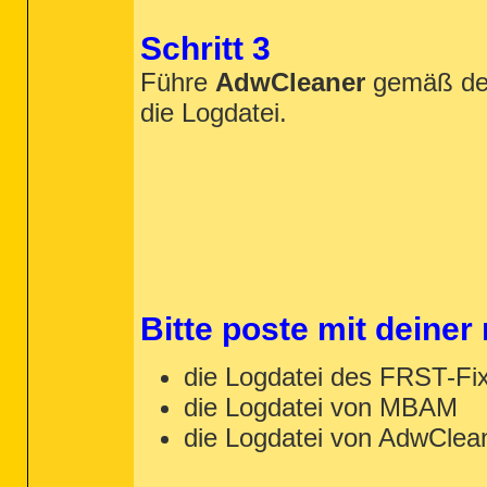
Schritt 3
Führe
AdwCleaner
gemäß d
die Logdatei.
Bitte poste mit deiner
die Logdatei des FRST-Fix 
R3 MBAMFarflt; C:\windows\System32\DRIV
R3 MBAMProtection; C:\windows\system32\
die Logdatei von MBAM
R0 MBAMSwissArmy; C:\windows\System32\D
R3 MBAMWebProtection; C:\windows\system
die Logdatei von AdwClea
R3 MBfilt; C:\windows\system32\drivers\
S3 ProtonVPNSplitTunnel; C:\Program Fil
U5 RTSPER; C:\Windows\System32\Drivers\
__________________
R3 tapprotonvpn; C:\windows\System32\dr