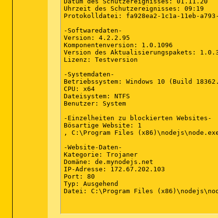
Datum des Schutzereignisses: 01.11.20

PUP.Optional.DownloadProtect.ChrPRST, C
Modul: 0

Uhrzeit des Schutzereignisses: 09:19

(keine bösartigen Elemente erkannt)

Protokolldatei: fa928ea2-1c1a-11eb-a793-
Physischer Sektor: 0

(keine bösartigen Elemente erkannt)

Registrierungsschlüssel: 2

-Softwaredaten-

PUM.Optional.DisableChromeUpdates, HKLM
Version: 4.2.2.95

WMI: 0

PUM.Optional.DisableChromeUpdates, HKLM
Komponentenversion: 1.0.1096

(keine bösartigen Elemente erkannt)

Version des Aktualisierungspakets: 1.0.3
Registrierungswert: 2

Lizenz: Testversion

PUM.Optional.DisableChromeUpdates, HKLM
(end)

PUM.Optional.DisableChromeUpdates, HKLM
-Systemdaten-

Betriebssystem: Windows 10 (Build 18362.
Registrierungsdaten: 0

CPU: x64

(keine bösartigen Elemente erkannt)

Dateisystem: NTFS

Benutzer: System

Daten-Stream: 0

(keine bösartigen Elemente erkannt)

-Einzelheiten zu blockierten Websites-

Bösartige Website: 1

Ordner: 0

, C:\Program Files (x86)\nodejs\node.exe
(keine bösartigen Elemente erkannt)

-Website-Daten-

Datei: 0

Kategorie: Trojaner

(keine bösartigen Elemente erkannt)

Domäne: de.mynodejs.net

IP-Adresse: 172.67.202.103

Physischer Sektor: 0

Port: 80

(keine bösartigen Elemente erkannt)

Typ: Ausgehend

Datei: C:\Program Files (x86)\nodejs\nod
WMI: 0

(keine bösartigen Elemente erkannt)
