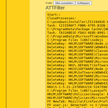
Code:
Alles auswählen
Aufklappen
ATTFilter
Start::

CloseProcesses:

C:\windows\Installer\{5119492E-8
Task: {215586F7-FBB6-4795-B1EB-
C:\ProgramData\Package Cache\{A
Task: {6316BD1E-FDA3-4E8D-8991-
C:\ProgramData\Microsoft\Windows
C:\Program Files (x86)\nodejs

DeleteKey: HKLM\SOFTWARE\Node.js
DeleteKey: HKLM\SOFTWARE\WOW6432
DeleteKey: HKLM\SOFTWARE\Classe
DeleteKey: HKLM\SOFTWARE\Classe
DeleteKey: HKLM\SOFTWARE\Micros
DeleteKey: HKLM\SOFTWARE\Micros
DeleteKey: HKU\.DEFAULT\Software
DeleteKey: HKCU\SOFTWARE\Node.js
DeleteKey: HKLM\Software\WOW643
DeleteKey: HKLM\SOFTWARE\Micros
DeleteKey: HKLM\SOFTWARE\Micros
DeleteKey: HKLM\SOFTWARE\WOW643
HKU\S-1-5-21-2378903219-5247590
C:\Program Files (x86)\Lavasoft

HKLM\SOFTWARE\Policies\Google: B
HKLM\SOFTWARE\Policies\Microsof
FF NewTab: Mozilla\Firefox\Prof
FF user.js: detected! => C:\Use