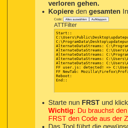
verloren gehen.
Kopiere
den
gesamten
In
Code:
Alles auswählen
Aufklappen
ATTFilter
Start::

C:\Users\Public\Desktop\updatepu
C:\ProgramData\Desktop\updatepus
AlternateDataStreams: C:\Program
AlternateDataStreams: C:\Users\A
AlternateDataStreams: C:\Progra
AlternateDataStreams: C:\Users\
AlternateDataStreams: C:\Users\
FF user.js: detected! => C:\Use
FF NewTab: Mozilla\Firefox\Prof
Reboot:

End::

Starte nun
FRST
und klic
Wichtig
: Du brauchst den
FRST den Code aus der Zw
Das Tool führt die gewünsc