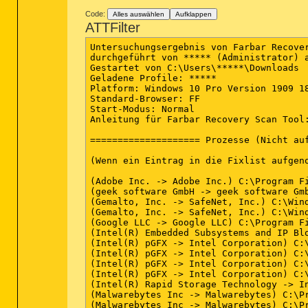
(end)

(end)

Code:
Alles auswählen
Aufklappen
ATTFilter
Untersuchungsergebnis von Farbar Recovery Scan Tool (FRST) (x64) Version: 24-10-2020
durchgeführt von ***** (Administrator) auf MININT-9PM3B0M (SchenkerTechnologiesGmbH SCHENKER MEDIA (M19, GTX 1660 Ti)) (31-10-2020 12:40:42)
Gestartet von C:\Users\*****\Downloads
Geladene Profile: *****
Platform: Windows 10 Pro Version 1909 18363.1139 (X64) Sprache: Deutsch (Deutschland)
Standard-Browser: FF
Start-Modus: Normal
Anleitung für Farbar Recovery Scan Tool: hxxp://www.geekstogo.com/forum/topic/335081-frst-tutorial-how-to-use-farbar-recovery-scan-tool/

==================== Prozesse (Nicht auf der Ausnahmeliste) =================

(Wenn ein Eintrag in die Fixlist aufgenommen wird, wird der Prozess geschlossen. Die Datei wird nicht verschoben.)

(Adobe Inc. -> Adobe Inc.) C:\Program Files (x86)\Common Files\Adobe\ARM\1.0\armsvc.exe
(geek software GmbH -> geek software GmbH) C:\Program Files (x86)\PDF24\pdf24.exe <2>
(Gemalto, Inc. -> SafeNet, Inc.) C:\Windows\System32\hasplms.exe
(Gemalto, Inc. -> SafeNet, Inc.) C:\Windows\System32\hasplmv.exe
(Google LLC -> Google LLC) C:\Program Files (x86)\Google\Chrome\Application\chrome.exe <9>
(Intel(R) Embedded Subsystems and IP Blocks Group -> Intel Corporation) C:\Windows\System32\DriverStore\FileRepository\dal.inf_amd64_ffc75848a6342fdf\jhi_service.exe
(Intel(R) pGFX -> Intel Corporation) C:\Windows\System32\DriverStore\FileRepository\cui_dch.inf_amd64_ba5b1813656e5c27\igfxCUIService.exe
(Intel(R) pGFX -> Intel Corporation) C:\Windows\System32\DriverStore\FileRepository\cui_dch.inf_amd64_ba5b1813656e5c27\igfxEM.exe
(Intel(R) pGFX -> Intel Corporation) C:\Windows\System32\DriverStore\FileRepository\iigd_dch.inf_amd64_c8b28fbed38d85d1\IntelCpHDCPSvc.exe
(Intel(R) pGFX -> Intel Corporation) C:\Windows\System32\DriverStore\FileRepository\iigd_dch.inf_amd64_c8b28fbed38d85d1\IntelCpHeciSvc.exe
(Intel(R) Rapid Storage Technology -> Intel Corporation) C:\Windows\System32\DriverStore\FileRepository\iastorac.inf_amd64_c2dfc562700d3bb0\RstMwService.exe
(Malwarebytes Inc -> Malwarebytes) C:\Program Files\Malwarebytes\Anti-Malware\mbam.exe
(Malwarebytes Inc -> Malwarebytes) C:\Program Files\Malwarebytes\Anti-Malware\MBAMService.exe
(Malwarebytes Inc -> Malwarebytes) C:\Program Files\Malwarebytes\Anti-Malware\mbamtray.exe
(Microsoft Corporation -> Microsoft Corporation) C:\Program Files\Common Files\microsoft shared\ClickToRun\OfficeClickToRun.exe
(Microsoft Corporation -> Microsoft Corporation) C:\Program Files\Microsoft Office\root\Office16\ONENOTEM.EXE
(Microsoft Corporation -> Microsoft Corporation) C:\Program Files\Microsoft Office\root\Office16\OUTLOOK.EXE
(Microsoft Corporation -> Microsoft Corporation) C:\Windows\Microsoft.NET\Framework64\v3.0\WPF\PresentationFontCache.exe
(Microsoft Corporation -> Microsoft Corporation) C:\Windows\Microsoft.NET\Framework64\v4.0.30319\SMSvcHost.exe <2>
(Microsoft Corporation) C:\Program Files\WindowsApps\Microsoft.WindowsStore_12010.1001.3.0_x64__8wekyb3d8bbwe\WinStore.App.exe
(Microsoft Corporation) C:\Program Files\WindowsApps\Microsoft.ZuneMusic_10.20092.10311.0_x64__8wekyb3d8bbwe\Music.UI.exe
(Microsoft Windows -> Microsoft Corporation) C:\Windows\ImmersiveControlPanel\SystemSettings.exe
(Microsoft Windows -> Microsoft Corporation) C:\Windows\System32\dllhost.exe <2>
(Microsoft Windows -> Microsoft Corporation) C:\Windows\System32\rundll32.exe
(Microsoft Windows -> Microsoft Corporation) C:\Windows\System32\SecurityHealthHost.exe
(Microsoft Windows -> Microsoft Corporation) C:\Windows\System32\smartscreen.exe
(Microsoft Windows -> Microsoft Corporation) C:\Windows\System32\Taskmgr.exe
(Microsoft Windows -> Microsoft Corporation) C:\Windows\System32\wlanext.exe
(Microsoft Windows -> Microsoft Corporation) C:\Windows\WinSxS\amd64_microsoft-windows-servicingstack_31bf3856ad364e35_10.0.18362.1130_none_1710e2332a1b5882\TiWorker.exe
(Microsoft Windows Hardware Compatibility Publisher -> Creative Technology Ltd) C:\Windows\SysWOW64\Creative.UWPRPCService.exe
(Microsoft Windows Publisher -> Microsoft Corporation) C:\ProgramData\Microsoft\Windows Defender\Platform\4.18.2009.7-0\MsMpEng.exe
(Mozilla Corporation -> Mozilla Corporation) C:\Program Files (x86)\Mozilla Firefox\firefox.exe <12>
(NVIDIA Corporation -> Node.js) C:\Program Files (x86)\NVIDIA Corporation\NvNode\NVIDIA Web Helper.exe
(NVIDIA Corporation -> NVIDIA Corporation) C:\Program Files\NVIDIA Corporation\NvContainer\nvcontainer.exe <2>
(NVIDIA Corporation -> NVIDIA Corporation) C:\Windows\System32\DriverStore\FileRepository\nvtfi.inf_amd64_747ea34e56c46300\Display.NvContainer\NVDisplay.Container.exe <2>
(Realtek Semiconductor Corp. -> Realtek Semiconductor) C:\Windows\System32\RtkAudUService64.exe <2>
(Softd