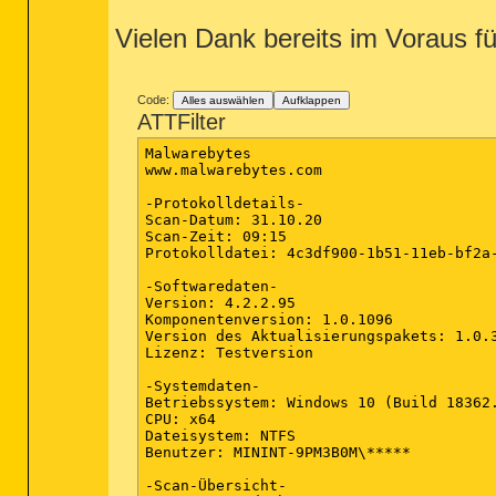
Vielen Dank bereits im Voraus für
Code:
Alles auswählen
Aufklappen
ATTFilter
Malwarebytes

www.malwarebytes.com

-Protokolldetails-

Scan-Datum: 31.10.20

Scan-Zeit: 09:15

Protokolldatei: 4c3df900-1b51-11eb-bf2a-
-Softwaredaten-

Version: 4.2.2.95

Komponentenversion: 1.0.1096

Version des Aktualisierungspakets: 1.0.3
Lizenz: Testversion

-Systemdaten-

Betriebssystem: Windows 10 (Build 18362.
CPU: x64

Dateisystem: NTFS

Benutzer: MININT-9PM3B0M\*****

-Scan-Übersicht-
