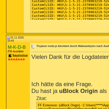
01.11.2020,
10:43
M-K-D-B
Trojaner node.js blockiert durch Malwarebytes nach Auda
TB-Ausbilder
Vielen Dank für die Logdateie
Ich hätte da eine Frage.
Du hast ja
uBlock Origin
als 
Zitat:
FF Extension: (uBlock Origin) - C:\Users\*****\Ap
release\Extensions\uBlock0@raymondhill.net.xpi 