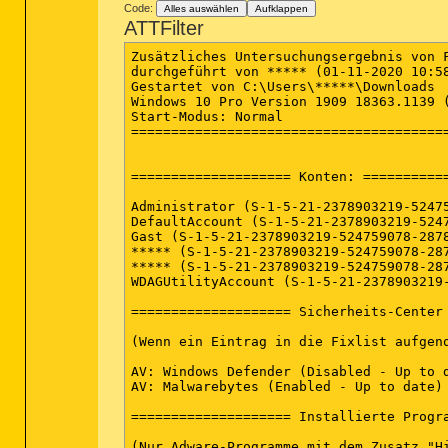
Code:
Alles auswählen
Aufklappen
ATTFilter
Zusätzliches Untersuchungsergebnis von Farbar Recovery Scan Tool (x64) Version: 24-10-2020
durchgeführt von ***** (01-11-2020 10:58:11)
Gestartet von C:\Users\*****\Downloads
Windows 10 Pro Version 1909 18363.1139 (X64) (2020-03-20 16:40:46)
Start-Modus: Normal
==========================================================


==================== Konten: =============================

Administrator (S-1-5-21-2378903219-524759078-2878849166-500 - Administrator - Disabled)
DefaultAccount (S-1-5-21-2378903219-524759078-2878849166-503 - Limited - Disabled)
Gast (S-1-5-21-2378903219-524759078-2878849166-501 - Limited - Disabled)
***** (S-1-5-21-2378903219-524759078-2878849166-1004 - Administrator - Enabled) => C:\Users\*****
***** (S-1-5-21-2378903219-524759078-2878849166-1005 - Limited - Enabled) => C:\Users\*****
WDAGUtilityAccount (S-1-5-21-2378903219-524759078-2878849166-504 - Limited - Disabled)

==================== Sicherheits-Center ========================

(Wenn ein Eintrag in die Fixlist aufgenommen wird, wird er entfernt.)

AV: Windows Defender (Disabled - Up to date) {D68DDC3A-831F-4fae-9E44-DA132C1ACF46}
AV: Malwarebytes (Enabled - Up to date) {23007AD3-69FE-687C-2629-D584AFFAF72B}

==================== Installierte Programme ======================

(Nur Adware-Programme mit dem Zusatz "Hidden" können in die Fixlist aufgenommen werden, um sie sichtbar zu machen. Die Adware-Programme sollten manuell deinstalliert werden.)

7-Zip 19.00 (x64) (HKLM\...\7-Zip) (Version: 19.00 - Igor Pavlov)
Adobe Acrobat Reader DC - Deutsch (HKLM-x32\...\{AC76BA86-7AD7-1031-7B44-AC0F074E4100}) (Version: 20.012.20048 - Adobe Systems Incorporated)
Affinity Designer (HKLM\...\{9888CEE1-69DC-4FD2-900F-6D3099FE8BF6}) (Version: 1.8.5.703 - Serif (Europe) Ltd)
Affinity Photo (HKLM\...\{821DF1C3-95A9-4D9D-8EA9-02A6D999438A}) (Version: 1.8.2.620 - Serif (Europe) Ltd)
AKFX Financial MT4 Terminal (HKLM-x32\...\AKFX Financial MT4 Terminal) (Version: 4.00 - MetaQuotes Software Corp.)
Audacity 2.4.2 (HKLM-x32\...\Audacity_is1) (Version: 2.4.2 - Audacity Team)
AutoIt v3.3.14.5 (HKLM-x32\...\AutoItv3) (Version: 3.3.14.5 - AutoIt Team)
Blackmagic RAW Common Components (HKLM\...\{B5ABFF44-9702-4CA1-A7D8-DBA659709C49}) (Version: 1.7 - Blackmagic Design)
Blender (HKLM\...\{EDFAE2A8-E73B-4CD1-9648-46A7E4434BDA}) (Version: 2.82.1 - Blender Foundation)
BricsCAD V19.2.14 (x64) de_DE (HKLM\...\{EE6125A7-0E39-4733-948F-35388DFC1F93}) (Version: 19.2.14 - Bricsys)
BricsCAD V20.1.05 (x64) de_DE (HKLM\...\{8DF379E5-58A6-444B-8A72-8FA00CD33571}) (Version: 20.1.05 - Bricsys)
DaVinci Resolve (HKLM\...\{74302397-BD1E-4917-B728-A1233CDEB39A}) (Version: 16.2.0055 - Blackmagic Design)
DaVinci Resolve Keyboards (HKLM\...\{04F776FB-37A2-4116-84F2-6CF3D731999D}) (Version: 1.0.0.0 - Blackmagic Design)
DaVinci Resolve Panels (HKLM\...\{567706B7-1501-43BC-81AB-C7E306B40C73}) (Version: 1.3.2.0 - Blackmagic Design)
digiKam 7.1.0 (HKLM-x32\...\digiKam) (Version: 7.1.0 - The digiKam team)
Exact Audio Copy 1.5 (HKLM-x32\...\Exact Audio Copy) (Version: 1.5 - Andre Wiethoff)
Free Download Manager (HKU\S-1-5-21-2378903219-524759078-2878849166-1004\...\{0C1D4CF2-5575-4786-834C-B0FC977E9714}}_is1) (Version: 6.10.2.3107 - Softdeluxe)
Google Chrome (HKLM-x32\...\Google Chrome) (Version: 86.0.4240.111 - Google LLC)
Google Update Helper (HKLM-x32\...\{60EC980A-BDA2-4CB6-A427-B07A5498B4CA}) (Version: 1.3.36.31 - Google LLC) Hidden
Intel(R) Chipset Device Software (HKLM-x32\...\{4551f75f-3c54-4f09-8221-8c8a061bad00}) (Version: 10.1.18019.8144 - Intel(R) Corporation)
Intel(R) Wireless Bluetooth(R) (HKLM-x32\...\{00000030-0210-1031-84C8-B8D95FA3C8C3}) (Version: 21.30.0.5 - Intel Corporation)
kdenlive (HKLM-x32\...\kdenlive) (Version: 19.12.3 - KDE e.V.)
Malwarebytes version 4.2.2.95 (HKLM\...\{35065F43-4BB2-439A-BFF7-0F1014F2E0CD}_is1) (Version: 4.2.2.95 - Malwarebytes)
Microsoft 365 Apps for Business - de-de (HKLM\...\O365BusinessRetail - de-de) (Version: 16.0.13328.20292 - Microsoft Corporation)
Microsoft Access database engine 2010 (German) (HKLM\...\{90140000-00D1-0407-1000-0000000FF1CE}) (Version: 14.0.7015.1000 - Microsoft Corporation)
Microsoft Edge (HKLM-x32\...\Microsoft Edge) (Version: 86.0.622.56 - Microsoft Corporation)
Microsoft Edge Update (HKLM-x32\...\Microsoft Edge Update) (Version: 1.3.137.93 - )
Microsoft OneDrive (HKU\S-1-5-21-2378903219-524759078-2878849166-1004\...\OneDriveSe