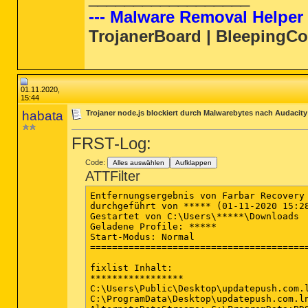
S3 vhidmini; C:\windows\System32\driver
--- Malware Removal Helper 
S3 WdBoot; C:\windows\system32\drivers\
S3 WdFilter; C:\windows\system32\driver
TrojanerBoard | BleepingC
S3 WdNisDrv; C:\windows\System32\driver
01.11.2020,
15:44
habata
Trojaner node.js blockiert durch Malwarebytes nach Audacity 
FRST-Log:
Code:
Alles auswählen
Aufklappen
ATTFilter
Entfernungsergebnis von Farbar Recovery 
durchgeführt von ***** (01-11-2020 15:28
Gestartet von C:\Users\*****\Downloads

Geladene Profile: *****

Start-Modus: Normal

========================================
fixlist Inhalt:

*****************

C:\Users\Public\Desktop\updatepush.com.l
C:\ProgramData\Desktop\updatepush.com.ln