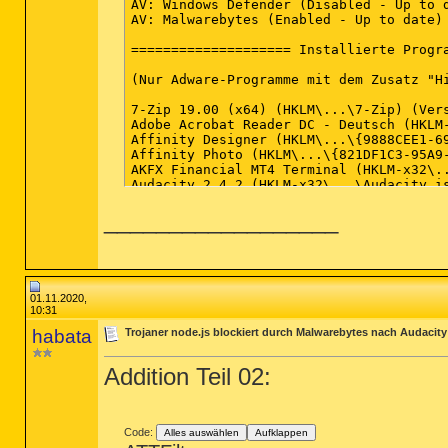
__________________
01.11.2020,
10:31
habata
Trojaner node.js blockiert durch Malwarebytes nach Audacity 
Addition Teil 02:
R3 MBAMFarflt; C:\windows\System32\DRIV
R3 MBAMProtection; C:\windows\system32\
Code:
Alles auswählen
Aufklappen
R0 MBAMSwissArmy; C:\windows\System32\D