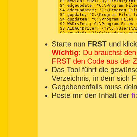
FF NewTab: Mozilla\Firefox\Prof
S4 edgeupdate; "C:\Program File
S4 edgeupdatem; "C:\Program Fil
S4 gupdate; "C:\Program Files (
S4 gupdatem; "C:\Program Files 
S2 WsDrvInst; C:\Program Files 
S3 AIDA64Driver; \??\C:\Users\A
S3 cpuz148; \??\C:\windows\temp\
C:\Users\AllUserName\AppData\Roa
Starte nun
File: C:\Users\Public\Desktop\up
FRST
und klic
CMD: type "C:\Users\Public\Deskt
Wichtig
: Du brauchst den
CMD: type "C:\ProgramData\ntuser
C:\ProgramData\ntuser.pol

FRST den Code aus der Zw
IE trusted site: HKU\.DEFAULT\.
IE trusted site: HKU\S-1-5-21-2
Das Tool führt die gewünsc
CMD: netsh advfirewall reset

CMD: netsh advfirewall set allpr
Verzeichnis, in dem sich 
CMD: Bitsadmin /Reset /Allusers

Hosts:

Gegebenenfalls muss dein
RemoveProxy:

SystemRestore: On

Poste mir den Inhalt der
f
EmptyTemp:

End::
