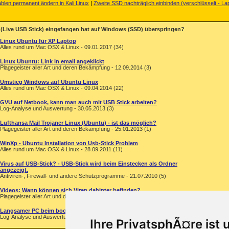
ablen permanent ändern in Kali Linux
|
Zweite SSD nachträglich einbinden (verschlüsselt - La
 (Live USB Stick) eingefangen hat auf Windows (SSD) überspringen?
Linux Ubuntu für XP Laptop
Alles rund um Mac OSX & Linux - 09.01.2017 (34)
Linux Ubuntu: Link in email angeklickt
Plagegeister aller Art und deren Bekämpfung - 12.09.2014 (3)
Umstieg Windows auf Ubuntu Linux
Alles rund um Mac OSX & Linux - 09.04.2014 (22)
GVU auf Netbook, kann man auch mit USB Stick arbeiten?
Log-Analyse und Auswertung - 30.05.2013 (3)
Lufthansa Mail Trojaner Linux (Ubuntu) - ist das möglich?
Plagegeister aller Art und deren Bekämpfung - 25.01.2013 (1)
WinXp - Ubuntu Installation von Usb-Stick Problem
Alles rund um Mac OSX & Linux - 28.09.2011 (11)
Virus auf USB-Stick? - USB-Stick wird beim Einstecken als Ordner
angezeigt.
Antiviren-, Firewall- und andere Schutzprogramme - 21.07.2010 (5)
Videos: Wann können sich Viren dahinter befinden?
Plagegeister aller Art und deren Bekämpfung - 03.02.2009 (0)
Langsamer PC beim booten und arbeiten mit Windows
Log-Analyse und Auswertung - 22.07.2005 (1)
Ihre PrivatsphÃ¤re ist 