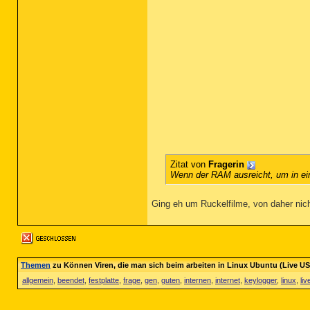
Zitat von
Fragerin
Wenn der RAM ausreicht, um in eine
Ging eh um Ruckelfilme, von daher ni
Themen
zu Können Viren, die man sich beim arbeiten in Linux Ubuntu (Live U
allgemein
,
beendet
,
festplatte
,
frage
,
gen
,
guten
,
internen
,
internet
,
keylogger
,
linux
,
liv