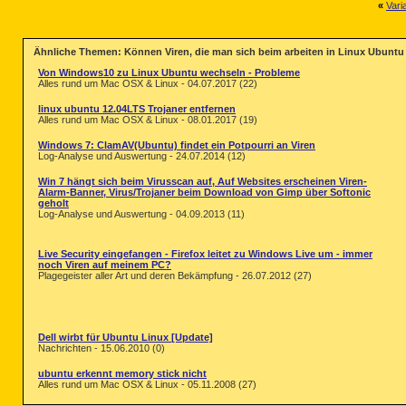
«
Vari
Ähnliche Themen: Können Viren, die man sich beim arbeiten in Linux Ubuntu
Von Windows10 zu Linux Ubuntu wechseln - Probleme
Alles rund um Mac OSX & Linux - 04.07.2017 (22)
linux ubuntu 12.04LTS Trojaner entfernen
Alles rund um Mac OSX & Linux - 08.01.2017 (19)
Windows 7: ClamAV(Ubuntu) findet ein Potpourri an Viren
Log-Analyse und Auswertung - 24.07.2014 (12)
Win 7 hängt sich beim Virusscan auf, Auf Websites erscheinen Viren-
Alarm-Banner, Virus/Trojaner beim Download von Gimp über Softonic
geholt
Log-Analyse und Auswertung - 04.09.2013 (11)
Live Security eingefangen - Firefox leitet zu Windows Live um - immer
noch Viren auf meinem PC?
Plagegeister aller Art und deren Bekämpfung - 26.07.2012 (27)
Dell wirbt für Ubuntu Linux [Update]
Nachrichten - 15.06.2010 (0)
ubuntu erkennt memory stick nicht
Alles rund um Mac OSX & Linux - 05.11.2008 (27)