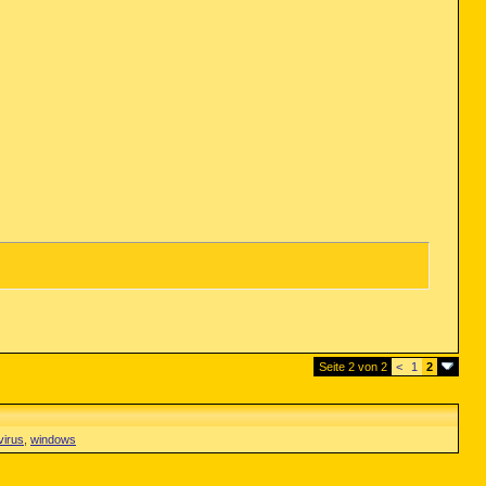
Seite 2 von 2
<
1
2
virus
,
windows