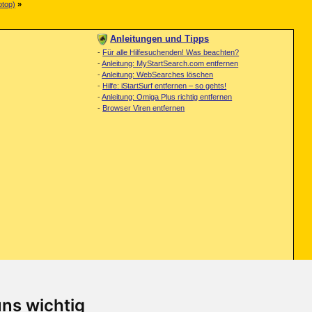
ptop)
»
Anleitungen und Tipps
-
Für alle Hilfesuchenden! Was beachten?
-
Anleitung: MyStartSearch.com entfernen
-
Anleitung: WebSearches löschen
-
Hilfe: iStartSurf entfernen – so gehts!
-
Anleitung: Omiga Plus richtig entfernen
-
Browser Viren entfernen
uns wichtig