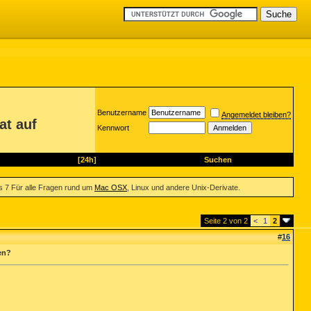
Benutzername
Angemeldet bleiben?
at auf
Kennwort
[24h]
Suchen
 7 Für alle Fragen rund um
Mac OSX
, Linux und andere Unix-Derivate.
Seite 2 von 2
<
1
2
#
16
en?