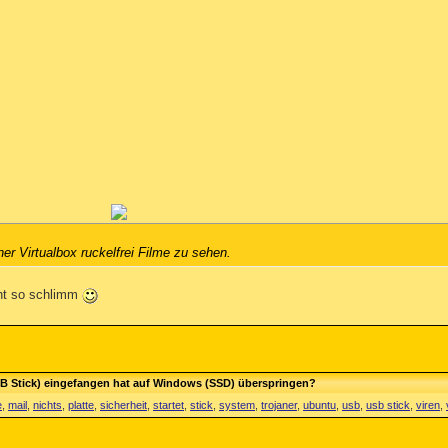
r Virtualbox ruckelfrei Filme zu sehen.
cht so schlimm
SB Stick) eingefangen hat auf Windows (SSD) überspringen?
e
,
mail
,
nichts
,
platte
,
sicherheit
,
startet
,
stick
,
system
,
trojaner
,
ubuntu
,
usb
,
usb stick
,
viren
,