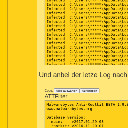
Und anbei der letze Log nach
Code:
Alles auswählen
Aufklappen
ATTFilter
Malwarebytes Anti-Rootkit BETA 1.9.3
www.malwarebytes.org

Database version:

  main:    v2017.01.29.03

  rootkit: v2016.11.20.01
