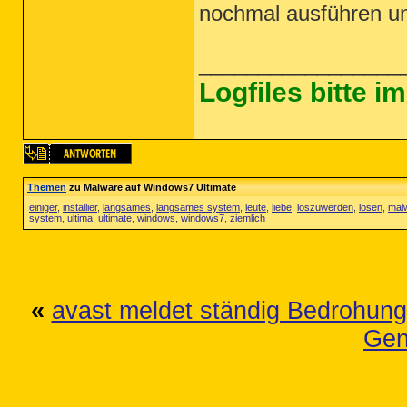
nochmal ausführen und
~~~~~~~~~~~~~~~~~~~~~~~~~~~~~~~~~~~~
Scan was completed on 02.02.2017 at 
End of JRT log

_________________
~~~~~~~~~~~~~~~~~~~~~~~~~~~~~~~~~~~~
Logfiles bitte 
Themen
zu Malware auf Windows7 Ultimate
einiger
,
installier
,
langsames
,
langsames system
,
leute
,
liebe
,
loszuwerden
,
lösen
,
mal
system
,
ultima
,
ultimate
,
windows
,
windows7
,
ziemlich
«
avast meldet ständig Bedrohung
Gen