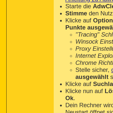
Starte die
AdwCle
Stimme
den Nutz
Klicke auf
Optio
Punkte ausgewä
"Tracing" Sch
Winsock Einst
Proxy Einstel
Internet Explo
Chrome Richtl
Stelle sicher,
ausgewählt
s
Klicke auf
Suchla
Klicke nun auf
Lö
Ok
.
Dein Rechner wi
Neustart öffnet s