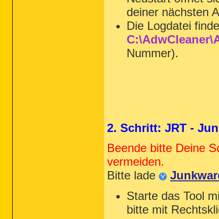
deiner nächsten A
Die Logdatei find
C:\AdwCleaner\A
Nummer).
2. Schritt: JRT - J
Beende bitte Deine S
vermeiden.
Bitte lade
Junkwar
Starte das Tool m
bitte mit Rechtskl