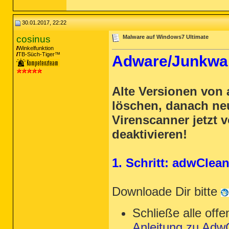
(No malicious items detected)

Files Detected: 0

30.01.2017, 22:22
(No malicious items detected)

cosinus
Malware auf Windows7 Ultimate
Physical Sectors Detected: 0

Winkelfunktion
(No malicious items detected)

TB-Süch-Tiger™
Adware/Junkwar
(end)

Alte Versionen von
löschen, danach ne
Virenscanner jetzt v
deaktivieren!
1. Schritt: adwClea
Downloade Dir bitte
Schließe alle of
Anleitung zu Adw