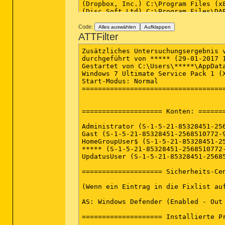
Code:
Alles auswählen
Aufklappen
ATTFilter
Zusätzliches Untersuchungsergebnis von Farbar Recovery Scan Tool (x64) Version: 29-01-2017
durchgeführt von ***** (29-01-2017 19:42:25)
Gestartet von C:\Users\*****\AppData\Local\Microsoft\Windows\Temporary Internet Files\Content.IE5\4YRD159C
Windows 7 Ultimate Service Pack 1 (X64) (2016-02-27 19:19:42)
Start-Modus: Normal
==========================================================


==================== Konten: =============================

Administrator (S-1-5-21-85328451-2568510772-9399479-500 - Administrator - Disabled)
Gast (S-1-5-21-85328451-2568510772-9399479-501 - Limited - Disabled)
HomeGroupUser$ (S-1-5-21-85328451-2568510772-9399479-1002 - Limited - Enabled)
***** (S-1-5-21-85328451-2568510772-9399479-1000 - Administrator - Enabled) => C:\Users\*****
UpdatusUser (S-1-5-21-85328451-2568510772-9399479-1009 - Limited - Enabled) => C:\Users\UpdatusUser

==================== Sicherheits-Center ========================

(Wenn ein Eintrag in die Fixlist aufgenommen wird, wird er entfernt.)

AS: Windows Defender (Enabled - Out of date) {D68DDC3A-831F-4fae-9E44-DA132C1ACF46}

==================== Installierte Programme ======================

(Nur Adware-Programme mit dem Zusatz "Hidden" können in die Fixlist aufgenommen werden, um sie sichtbar zu machen. Die Adware-Programme sollten manuell deinstalliert werden.)

µTorrent (HKU\S-1-5-21-85328451-2568510772-9399479-1000\...\uTorrent) (Version: 3.4.5.41865 - BitTorrent Inc.)
Adobe Acrobat Reader DC - Deutsch (HKLM-x32\...\{AC76BA86-7AD7-1031-7B44-AC0F074E4100}) (Version: 15.023.20056 - Adobe Systems Incorporated)
ANA 2.52 32-Bit für Windows 95 und NT 4.0 (HKLM-x32\...\ANA 2.52 32-Bit für Windows 95 und NT 4.0) (Version:  - )
Apple Software Update (HKLM-x32\...\{FFD1F7F1-1AC9-4BC4-A908-0686D635ABAF}) (Version: 2.1.4.131 - Apple Inc.)
Bonjour (HKLM\...\{6E3610B2-430D-4EB0-81E3-2B57E8B9DE8D}) (Version: 3.0.0.10 - Apple Inc.)
Boot Camp-Dienste (HKLM\...\{ADA3F9C8-A6D3-4FCF-BFBB-EAD69AC0884E}) (Version: 4.0.4033 - Apple Inc.)
DAEMON Tools Lite (HKLM\...\DAEMON Tools Lite) (Version: 10.2.0.0115 - Disc Soft Ltd)
Deinst. f. Druckertreiber UFR II (HKLM\...\Canon UFR II Printer Driver) (Version: 5, 4, 0, 0 - Canon Inc.)
Dropbox (HKLM-x32\...\Dropbox) (Version: 18.4.32 - Dropbox, Inc.)
Dropbox Update Helper (x32 Version: 1.3.59.1 - Dropbox, Inc.) Hidden
GeoGebra 5 (HKLM-x32\...\GeoGebra 5) (Version: 5.0.212.0 - International GeoGebra Institute)
Google Chrome (HKLM-x32\...\Google Chrome) (Version: 54.0.2840.99 - Google Inc.)
Google Update Helper (x32 Version: 1.3.31.5 - Google Inc.) Hidden
KNX eteC Falcon Runtime v2.1 (x32 Version: 2.1.5213.27900 - KNX Association cvba) Hidden
Microsoft .NET Framework 4 Client Profile DEU Language Pack (HKLM\...\Microsoft .NET Framework 4 Client Profile DEU Language Pack) (Version: 4.0.30319 - Microsoft Corporation)
Microsoft .NET Framework 4 Extended DEU Language Pack (HKLM\...\Microsoft .NET Framework 4 Extended DEU Language Pack) (Version: 4.0.30319 - Microsoft Corporation)
Microsoft .NET Framework 4.5 (HKLM\...\{92FB6C44-E685-45AD-9B20-CADF4CABA132} - 1033) (Version: 4.5.50709 - Microsoft Corporation)
Microsoft Office Professional Plus 2013 (HKLM\...\Office15.PROPLUS) (Version: 15.0.4420.1017 - Microsoft Corporation)
Microsoft Primary Interoperability Assemblies 2005 (HKLM-x32\...\{2C303EE0-A595-3543-A71A-931C7AC40EDE}) (Version: 9.0.21022 - Microsoft Corporation)
Microsoft SQL Server 2008 R2 (64-bit) (HKLM\...\Microsoft SQL Server 2008 R2) (Version:  - Microsoft Corporation)
Microsoft SQL Server 2008 R2 Native Client (HKLM\...\{79A2C6E8-C727-4D12-B4B3-19790C181DEA}) (Version: 10.52.4000.0 - Microsoft Corporation)
Microsoft SQL Server 2008 R2 Setup (English) (HKLM\...\{C3525BF7-3698-4CD3-A8C3-69BD6F57BA3B}) (Version: 10.52.4000.0 - Microsoft Corporation)
Microsoft SQL Server 2008 Setup Support Files  (HKLM\...\{B40EE88B-400A-4266-A17B-E3DE64E94431}) (Version: 10.1.2731.0 - Microsoft Corporation)
Microsoft SQL