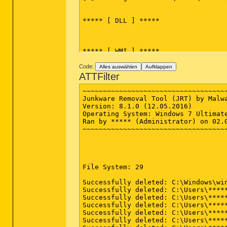
***** [ DLL ] *****

***** [ WMI ] *****

Code:
Alles auswählen
Aufklappen
ATTFilter
~~~~~~~~~~~~~~~~~~~~~~~~~~~~~~~~~~~~
Junkware Removal Tool (JRT) by Malwa
Version: 8.1.0 (12.05.2016)

Operating System: Windows 7 Ultimate
Ran by ***** (Administrator) on 02.0
~~~~~~~~~~~~~~~~~~~~~~~~~~~~~~~~~~~~
File System: 29 

Successfully deleted: C:\Windows\win
Successfully deleted: C:\Users\****
Successfully deleted: C:\Users\****
Successfully deleted: C:\Users\****
Successfully deleted: C:\Users\****
Successfully deleted: C:\Users\****