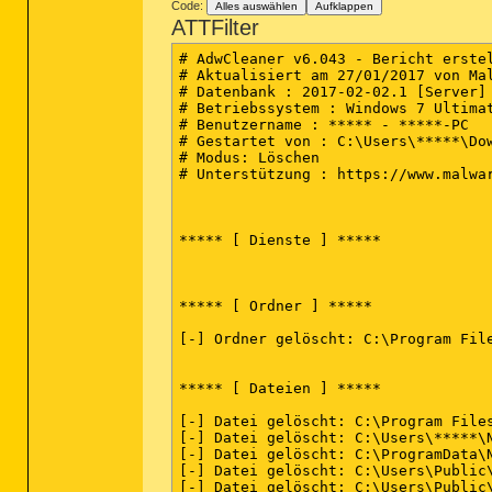
Code:
Alles auswählen
Aufklappen
ATTFilter
# AdwCleaner v6.043 - Bericht erstel
# Aktualisiert am 27/01/2017 von Mal
# Datenbank : 2017-02-02.1 [Server]

# Betriebssystem : Windows 7 Ultimat
# Benutzername : ***** - *****-PC

# Gestartet von : C:\Users\*****\Dow
# Modus: Löschen

# Unterstützung : https://www.malwar
***** [ Dienste ] *****

***** [ Ordner ] *****

[-] Ordner gelöscht: C:\Program File
***** [ Dateien ] *****

[-] Datei gelöscht: C:\Program Files
[-] Datei gelöscht: C:\Users\*****\N
[-] Datei gelöscht: C:\ProgramData\N
[-] Datei gelöscht: C:\Users\Public\
[-] Datei gelöscht: C:\Users\Public\