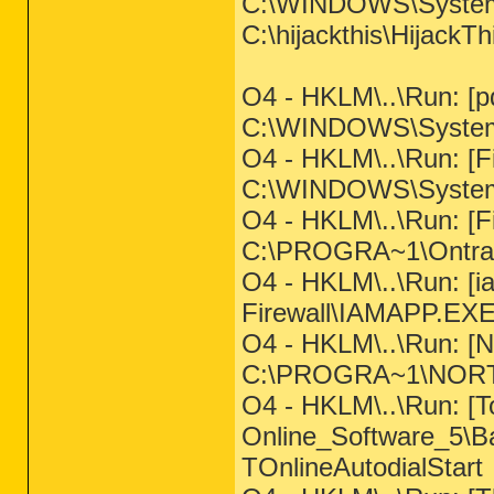
C:\WINDOWS\System
C:\hijackthis\HijackTh
O4 - HKLM\..\Run: [p
C:\WINDOWS\System
O4 - HKLM\..\Run: [Fi
C:\WINDOWS\System
O4 - HKLM\..\Run: [Fi
C:\PROGRA~1\Ontr
O4 - HKLM\..\Run: [
Firewall\IAMAPP.EX
O4 - HKLM\..\Run: [
C:\PROGRA~1\NORT
O4 - HKLM\..\Run: [
Online_Software_5\B
TOnlineAutodialStart