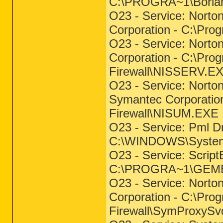
C:\PROGRA~1\Borlan
O23 - Service: Norton
Corporation - C:\Pro
O23 - Service: Norto
Corporation - C:\Pro
Firewall\NISSERV.E
O23 - Service: Norto
Symantec Corporatio
Firewall\NISUM.EXE
O23 - Service: Pml D
C:\WINDOWS\System
O23 - Service: Script
C:\PROGRA~1\GEME
O23 - Service: Norto
Corporation - C:\Pro
Firewall\SymProxySv