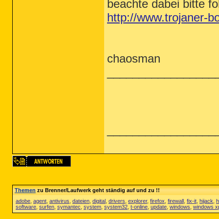
beachte dabei bitte f
http://www.trojaner-
chaosman
_________________
_________________
Themen
zu Brenner/Laufwerk geht ständig auf und zu !!
adobe
,
agent
,
antivirus
,
dateien
,
digital
,
drivers
,
explorer
,
firefox
,
firewall
,
fix-it
,
hijack
,
h
software
,
surfen
,
symantec
,
system
,
system32
,
t-online
,
update
,
windows
,
windows x