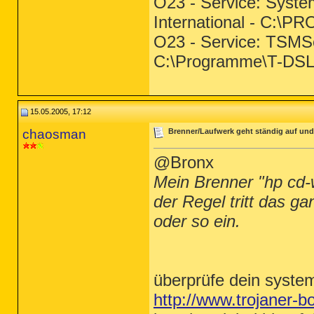
O23 - Service: Syste
International - C:
O23 - Service: TSMS
C:\Programme\T-DSL
15.05.2005, 17:12
chaosman
Brenner/Laufwerk geht ständig auf und 
@Bronx
Mein Brenner "hp cd-w
der Regel tritt das g
oder so ein.
überprüfe dein syste
http://www.trojaner-