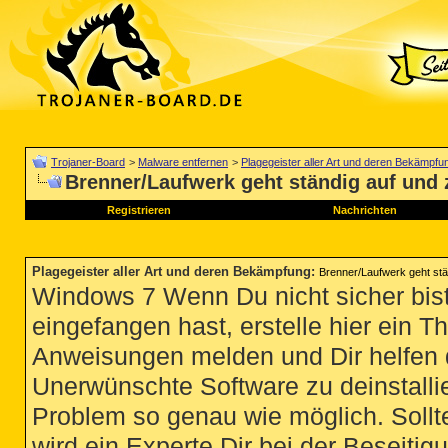
Trojaner-Board
>
Malware entfernen
>
Plagegeister aller Art und deren Bekämpfu
Brenner/Laufwerk geht ständig auf und z
Registrieren
Nachrichten
Plagegeister aller Art und deren Bekämpfung
:
Brenner/Laufwerk geht stän
Windows 7 Wenn Du nicht sicher bist
eingefangen hast, erstelle hier ein T
Anweisungen melden und Dir helfen 
Unerwünschte Software zu deinstallie
Problem so genau wie möglich. Sollte
wird ein Experte Dir bei der Beseitigu