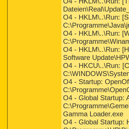
O4 - HKLM\..\Run: [
Dateien\Real\Update
O4 - HKLM\..\Run: [
C:\Programme\Java\jr
O4 - HKLM\..\Run: [
C:\Programme\Wina
O4 - HKLM\..\Run: [
Software Update\HP
O4 - HKCU\..\Run: 
C:\WINDOWS\System
O4 - Startup: OpenOff
C:\Programme\OpenOff
O4 - Global Startup:
C:\Programme\Gemein
Gamma Loader.exe
O4 - Global Startup: 