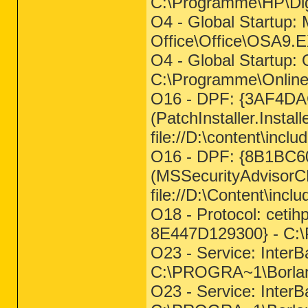
C:\Programme\HP\Digi
O4 - Global Startup: 
Office\Office\OSA9.
O4 - Global Startup: 
C:\Programme\OnlineC
O16 - DPF: {3AF4D
(PatchInstaller.Installe
file://D:\content\inc
O16 - DPF: {8B1BC
(MSSecurityAdvisorCD
file://D:\Content\inc
O18 - Protocol: cet
8E447D129300} - C:\
O23 - Service: InterB
C:\PROGRA~1\Borla
O23 - Service: InterB