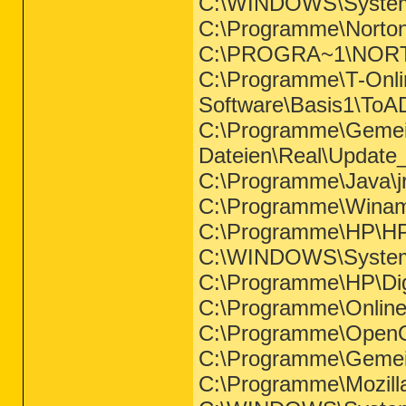
C:\WINDOWS\System
C:\Programme\Norton
C:\PROGRA~1\NORT
C:\Programme\T-Onli
Software\Basis1\ToA
C:\Programme\Geme
Dateien\Real\Update
C:\Programme\Java\jr
C:\Programme\Wina
C:\Programme\HP\HP
C:\WINDOWS\System
C:\Programme\HP\Digi
C:\Programme\OnlineC
C:\Programme\OpenOff
C:\Programme\Gemei
C:\Programme\Mozilla 