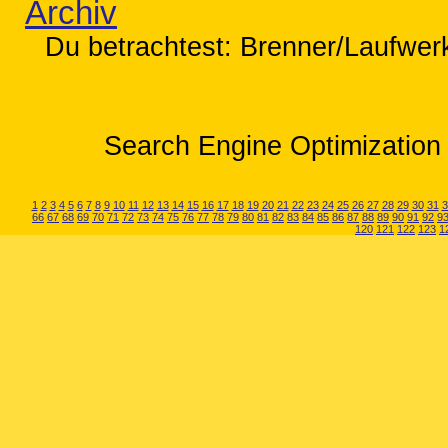
Archiv
Du betrachtest: Brenner/Laufwerk 
Search Engine Optimization 
1
2
3
4
5
6
7
8
9
10
11
12
13
14
15
16
17
18
19
20
21
22
23
24
25
26
27
28
29
30
31
3
66
67
68
69
70
71
72
73
74
75
76
77
78
79
80
81
82
83
84
85
86
87
88
89
90
91
92
9
120
121
122
123
1