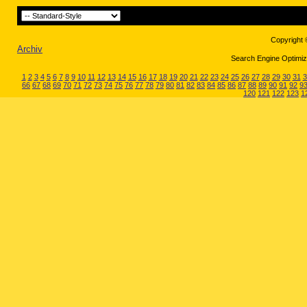
Copyright 
Archiv
Search Engine Optimiza
1
2
3
4
5
6
7
8
9
10
11
12
13
14
15
16
17
18
19
20
21
22
23
24
25
26
27
28
29
30
31
3
66
67
68
69
70
71
72
73
74
75
76
77
78
79
80
81
82
83
84
85
86
87
88
89
90
91
92
9
120
121
122
123
1