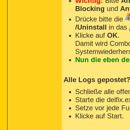
Wichtig:
Bitte
An
Blocking
und
An
Drücke bitte die
/Uninstall
in das
Klicke auf
OK
.
Damit wird Combof
Systemwiederherst
Nun die eben de
Alle Logs gepostet
Schließe alle of
Starte die delfix.
Setze vor jede Fu
Klicke auf Start.