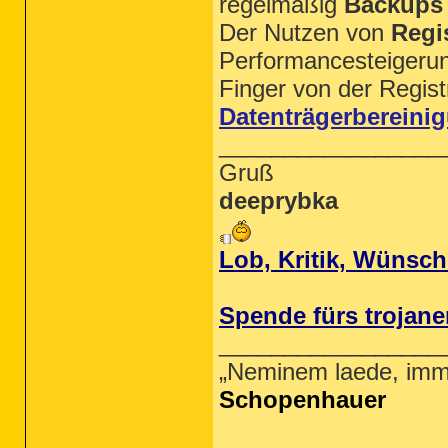
regelmäßig
Backups
Der Nutzen von
Regi
Performancesteigerung
Finger von der Regist
Datenträgerbereini
_________________
Gruß
deeprybka
Lob, Kritik, Wünsc
Spende fürs trojane
_________________
„Neminem laede, imm
Schopenhauer