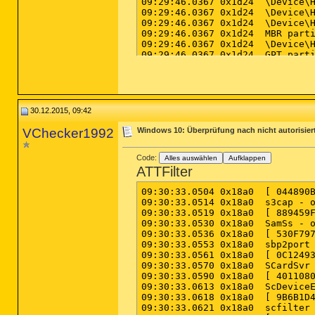
30.12.2015, 09:42
VChecker1992
Windows 10: Überprüfung nach nicht autorisie
Code:
Alles auswählen
Aufklappen
ATTFilter
09:30:33.0504 0x18a0  [ 044890BB0D6CF1E23C1087234D320509, FA6C79D24BE4ACCFAC617D2850B922BFAA7C2766AE625C725F3ACF43C934EFAF ] s3cap           C:\WINDOWS\System32\drivers\vms3cap.sys
09:30:33.0514 0x18a0  s3cap - ok
09:30:33.0519 0x18a0  [ 889459F1FDDC5EC58B437AA6C436F33F, 8ACC32C88D81943A8A90FDAF4772C3EDE06CAB5F489F59525BEA7AAB99DAAE73 ] SamSs           C:\WINDOWS\system32\lsass.exe
09:30:33.0530 0x18a0  SamSs - ok
09:30:33.0536 0x18a0  [ 530F797129776AA7E81994783A97E2AD, F131EF036702C6E741E5A6851AE07E81043CE8BAEED0768838C0F31CE14FEC1A ] sbp2port        C:\WINDOWS\system32\drivers\sbp2port.sys
09:30:33.0553 0x18a0  sbp2port - ok
09:30:33.0561 0x18a0  [ 0C12493B333B96797AFC5F3C7831C051, BEE786D7ED14221B1A9450060597393AC44116D776B913E045B5F6066D720F74 ] SCardSvr        C:\WINDOWS\System32\SCardSvr.dll
09:30:33.0570 0x18a0  SCardSvr - ok
09:30:33.0590 0x18a0  [ 40110802D217FE1CB581D9A70B1FD16F, CCB920593CCC6663676039F3F731536DFEF535C3F715F6DB6F34D0D733BEF89B ] ScDeviceEnum    C:\WINDOWS\System32\ScDeviceEnum.dll
09:30:33.0613 0x18a0  ScDeviceEnum - ok
09:30:33.0618 0x18a0  [ 9B6B1D4DB35A3D9BEAF023BC95E1F49D, CA44124CA3E9958FB77A891CD234A993B63E8AC6632AE801CDEC6666267E7C7E ] scfilter        C:\WINDOWS\system32\DRIVERS\scfilter.sys
09:30:33.0621 0x18a0  scfilter - ok
09:30:33.0641 0x18a0  [ 5A459E0585FF3A980D10604B6D4BA03D, 3DF9CB96258A44458DF98EA4C6D57342D1207B7BFB94174461B347BE3B5CA317 ] Schedule        C:\WINDOWS\system32\schedsvc.dll
09:30:33.0704 0x18a0  Schedule - ok
09:30:33.0712 0x18a0  [ 4E9158CECF77A029AB98E8FBB43FCED5, AFF8BDB8F8F8DDF4FC0D65712E031DC360856CD3CE5C8A4C8FF960388F37462F ] SCPolicySvc     C:\WINDOWS\System32\certprop.dll
09:30:33.0733 0x18a0  SCPolicySvc - ok
09:30:33.0