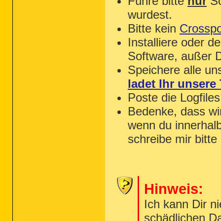
Führe bitte
nur
Sc
wurdest.
Bitte kein
Crosspo
Installiere oder d
Software, außer D
Speichere alle u
ladet Ihr unsere 
Poste die Logfile
Bedenke, dass wir 
wenn du innerhal
schreibe mir bitte
Hinweis:
Ich kann Dir n
schädlichen Da