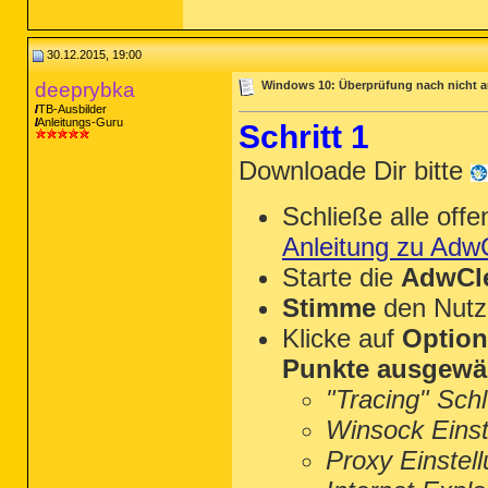
30.12.2015, 19:00
deeprybka
Windows 10: Überprüfung nach nicht a
TB-Ausbilder
Anleitungs-Guru
Schritt 1
Downloade Dir bitte
Schließe alle of
Anleitung zu Adw
Starte die
AdwCle
Stimme
den Nutz
Klicke auf
Optio
Punkte ausgewä
"Tracing" Sch
Winsock Einst
Proxy Einstel