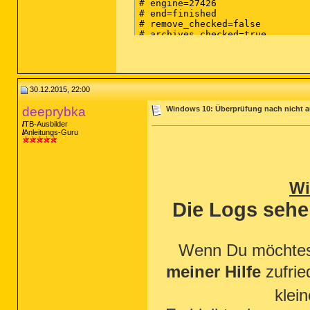
# engine=27426

# end=finished

# remove_checked=false

# archives_checked=true

# unwanted_checked=true

# unsafe_checked=false

# antistealth_checked=true

# utc_time=2015-12-30 07:18:57

# local_time=2015-12-30 08:18:5
30.12.2015, 22:00
# country="Germany"

# lang=1031

deeprybka
Windows 10: Überprüfung nach nicht a
# osver=6.2.9200 NT 

TB-Ausbilder
# compatibility_mode_1=''

Anleitungs-Guru
# compatibility_mode=5893 16776
# scanned=279901

# found=0

# cleaned=0

# scan_time=2815

Wi
Die Logs sehe
Wenn Du möchtes
meiner Hilfe
zufrie
klei