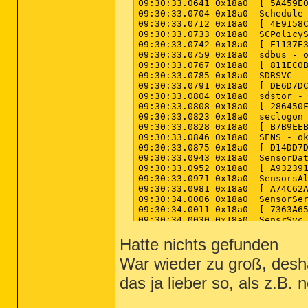
Hatte nichts gefunden
War wieder zu groß, desha
das ja lieber so, als z.B. 