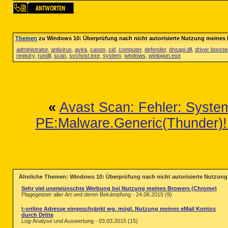
Themen
zu Windows 10: Überprüfung nach nicht autorisierte Nutzung meines
administrator
,
antivirus
,
avira
,
canon
,
cid
,
computer
,
defender
,
dnsapi.dll
,
driver booste
registry
,
rundll
,
scan
,
svchost.exe
,
system
,
windows
,
winlogon.exe
«
Avast Scan: Fehler: System
PE:Malware.Generic(Thunder)!
Ähnliche Themen: Windows 10: Überprüfung nach nicht autorisierte Nutzun
Sehr viel unerwünschte Werbung bei Nutzung meines Browers (Chrome)
Plagegeister aller Art und deren Bekämpfung - 24.06.2015 (9)
t-online Adresse eingeschränkt wg. mögl. Nutzung meines eMail Kontos
durch Dritte
Log-Analyse und Auswertung - 03.03.2015 (15)