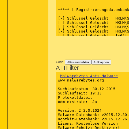
***** [ Registrierungsdatenbank
[-] Schlüssel Gelöscht : HKLM\S
[-] Schlüssel Gelöscht : HKLM\S
[-] Schlüssel Gelöscht : HKLM\S
[-] Schlüssel Gelöscht : HKLM\S
[-] Schlüssel Gelöscht : [x64] 
***** [ Internetbrowser ] *****
[-] [C:\Users\Nils\AppData\Loca
[-] [C:\Users\Nils\AppData\Loca
Code:
Alles auswählen
Aufklappen
*************************

ATTFilter
:: "Tracing" Schlüssel gelöscht
Malwarebytes Anti-Malware
:: Proxy Einstellungen zurückge
www.malwarebytes.org

:: Winsock Einstellungen zurück
:: Chrome Richtlinien gelöscht

Suchlaufdatum: 30.12.2015

Suchlaufzeit: 19:13

########## EOF - C:\AdwCleaner\
Protokolldatei: 

Administrator: Ja

Version: 2.2.0.1024

Malware-Datenbank: v2015.12.30.
Rootkit-Datenbank: v2015.12.26.
Lizenz: Kostenlose Version

Malware-Schutz: Deaktiviert
