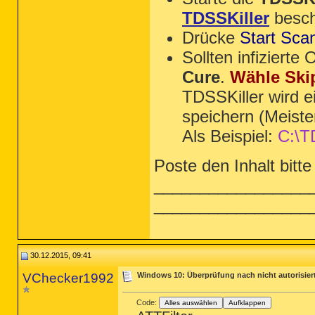
TDSSKiller
besch
Drücke
Start Sca
Sollten infiziert
Cure
.
Wähle Ski
TDSSKiller wird e
speichern (Meiste
Als Beispiel:
C:\T
Poste den Inhalt bitte
_________________
_________________
30.12.2015, 09:41
VChecker1992
Windows 10: Überprüfung nach nicht autorisie
Code:
Alles auswählen
Aufklappen