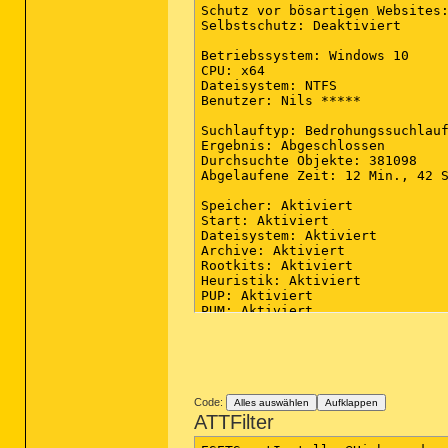
Schutz vor bösartigen Websites:
Selbstschutz: Deaktiviert

Betriebssystem: Windows 10

CPU: x64

Dateisystem: NTFS

Benutzer: Nils *****

Suchlauftyp: Bedrohungssuchlauf
Ergebnis: Abgeschlossen

Durchsuchte Objekte: 381098

Abgelaufene Zeit: 12 Min., 42 S
Speicher: Aktiviert

Start: Aktiviert

Dateisystem: Aktiviert

Archive: Aktiviert

Rootkits: Aktiviert

Heuristik: Aktiviert

PUP: Aktiviert

PUM: Aktiviert

Prozesse: 0

(keine bösartigen Elemente erka
Module: 0

(keine bösartigen Elemente erka
Code:
Alles auswählen
Aufklappen
ATTFilter
Registrierungsschlüssel: 0

(keine bösartigen Elemente erka