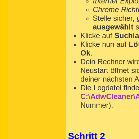
Internet Explo
Chrome Richtl
Stelle sicher,
ausgewählt
s
Klicke auf
Suchla
Klicke nun auf
Lö
Ok
.
Dein Rechner wi
Neustart öffnet s
deiner nächsten A
Die Logdatei find
C:\AdwCleaner\A
Nummer).
Schritt 2