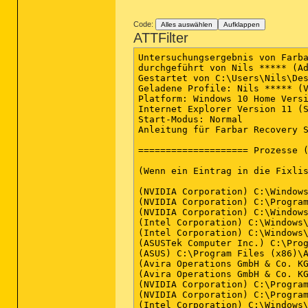
Code:
Alles auswählen
Aufklappen
ATTFilter
Untersuchungsergebnis von Farbar Recovery Scan Tool (FRST) (x64) Version:19-12-2015
durchgeführt von Nils ***** (Administrator) auf NILS***** (20-12-2015 10:25:40)
Gestartet von C:\Users\Nils\Desktop
Geladene Profile: Nils ***** (Verfügbare Profile: Nils *****)
Platform: Windows 10 Home Version 1511 (X64) Sprache: Deutsch (Deutschland)
Internet Explorer Version 11 (Standard-Browser: Chrome)
Start-Modus: Normal
Anleitung für Farbar Recovery Scan Tool: hxxp://www.geekstogo.com/forum/topic/335081-frst-tutorial-how-to-use-farbar-recovery-scan-tool/

==================== Prozesse (Nicht auf der Ausnahmeliste) =================

(Wenn ein Eintrag in die Fixlist aufgenommen wird, wird der Prozess geschlossen. Die Datei wird nicht verschoben.)

(NVIDIA Corporation) C:\Windows\System32\nvvsvc.exe
(NVIDIA Corporation) C:\Program Files\NVIDIA Corporation\Display\nvxdsync.exe
(NVIDIA Corporation) C:\Windows\System32\nvvsvc.exe
(Intel Corporation) C:\Windows\System32\igfxCUIService.exe
(Intel Corporation) C:\Windows\SysWOW64\IntelCpHeciSvc.exe
(ASUSTek Computer Inc.) C:\Program Files (x86)\ASUS\ATK Package\ATK Hotkey\AsLdrSrv.exe
(ASUS) C:\Program Files (x86)\ASUS\ATK Package\ATKGFNEX\GFNEXSrv.exe
(Avira Operations GmbH & Co. KG) C:\Program Files (x86)\Avira\Antivirus\sched.exe
(Avira Operations GmbH & Co. KG) C:\Program Files (x86)\Avira\Antivirus\avguard.exe
(NVIDIA Corporation) C:\Program Files (x86)\NVIDIA Corporation\NetService\NvNetworkService.exe
(NVIDIA Corporation) C:\Program Files\NVIDIA Corporation\NvStreamSrv\NvStreamService.exe
(Intel Corporation) C:\Windows\System32\DptfParticipantProcessorService.exe
(Intel Corporation) C:\Windows\System32\DptfPolicyConfigTDPService.exe
(NVIDIA Corporation) C:\Program Files\NVIDIA Corporation\GeForce Experience Service\GfExperienceService.exe
(NVIDIA Corporation) C:\Program Files\NVIDIA Corporation\NvStreamSrv\NvStreamNetworkService.exe
(ASUSTek Computer Inc.) C:\Program Files (x86)\ASUS\ATK Package\ATK Hotkey\HControl.exe
(NVIDIA Corporation) C:\Program Files\NVIDIA Corporation\NvStreamSrv\NvStreamUserAgent.exe
(Microsoft Corporation) C:\Windows\Microsoft.NET\Framework64\v3.0\WPF\PresentationFontCache.exe
(ASUSTek Computer Inc.) C:\Program Files (x86)\ASUS\ATK Package\ATK Hotkey\KBFiltr.exe
(ASUSTek Computer Inc.) C:\Program Files (x86)\ASUS\ATK Package\ATK Media\DMedia.exe
(ASUSTek Computer Inc.) C:\Program Files (x86)\ASUS\ATK Package\ATKOSD2\ATKOSD2.exe
(Intel Corporation) C:\Windows\System32\igfxEM.exe
(Intel Corporation) C:\Windows\System32\igfxHK.exe
(Microsoft Corporation) C:\Windows\System32\dllhost.exe
(Avira Operations GmbH & Co. KG) C:\Program Files (x86)\Avira\Antivirus\avshadow.exe
(ASUS) C:\Program Files (x86)\ASUS\Splendid\ACMON.exe
(ASUSTeK Computer Inc.) C:\Program Files (x86)\ASUS\Splendid\ColorUService.exe
(ASUS) C:\Program Files\ASUS\P4G\BatteryLife.exe
(Conexant Systems, Inc.) C:\Program Files\CONEXANT\cAudioFilterAgent\CAudioFilterAgent64.exe
(Avira Operations GmbH & Co. KG) C:\Program Files (x86)\Avira\Antivirus\avgnt.exe
(AsusTek) C:\Program Files (x86)\ASUS\ASUS Smart Gesture\AsTPCenter\x64\AsusTPLoader.exe
(Oracle Corporation) C:\Program Files (x86)\Common Files\Java\Java Update\jusched.exe
(AsusTek) C:\Program Files (x86)\ASUS\ASUS Smart Gesture\AsTPCenter\x64\AsusTPCenter.exe
(AsusTek) C:\Program Files (x86)\ASUS\ASUS Smart Gesture\AsTPCenter\x64\AsusTPHelper.exe
(Microsoft Corporation) C:\Windows\System32\SettingSyncHost.exe
(Microsoft Corporation) C:\Windows\System32\dllhost.exe
(Intel Corporation) C:\Program Files (x86)\Intel\Intel(R) Management Engine Components\FWService\IntelMeFWService.exe
(Intel Corporation) C:\Program Files (x86)\Intel\Intel(R) Management Engine Components\DAL\j