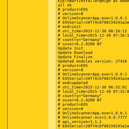
ESETSmartInstaller@High as down
all ok

Registrierungswerte: 0

# product=EOS

(keine bösartigen Elemente erka
# version=8

# OnlineScannerApp.exe=1.0.0.1

Registrierungsdaten: 0

# EOSSerial=20f74cbf08159243a1e
(keine bösartigen Elemente erka
# end=init

# utc_time=2015-12-30 06:16:12

Ordner: 0

# local_time=2015-12-30 07:16:1
(keine bösartigen Elemente erka
# country="Germany"

# osver=6.2.9200 NT 

Dateien: 0

Update Init

(keine bösartigen Elemente erka
Update Download

Update Finalize

Physische Sektoren: 0

Updated modules version: 27426

(keine bösartigen Elemente erka
# product=EOS

# version=8

# OnlineScannerApp.exe=1.0.0.1

(end)

# EOSSerial=20f74cbf08159243a1e
# end=updated

# utc_time=2015-12-30 06:32:01

# local_time=2015-12-30 07:32:0
# country="Germany"

# osver=6.2.9200 NT 

# product=EOS

# version=8

# OnlineScannerApp.exe=1.0.0.1

# OnlineScanner.ocx=1.0.0.7777

# api_version=3.1.1

# EOSSerial=20f74cbf08159243a1e