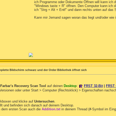
ich Programme oder Dokumente Öffnen will kann ich d
"Windows taste + R" öffnen. Den Computer kann ich d
ich "Strg + Alt + Entf" und dann rechts unten auf das
Kann mir Jemand sagen woran das liegt und/oder wie 
plette Bildschirm schwarz und der Order Bibliothek öffnet sich
n
Farbar's Recovery Scan Tool
auf deinen
Desktop
:
FRST 32-Bit
|
FRST 
 Versionen oder unter Start > Computer (Rechtsklick) > Eigenschaften nachs
ckboxen und klicke auf
Untersuchen
.
llt und befinden sich danach auf deinem Desktop.
 dem ersten Scan auch die
Addition.txt
in deinem Thread (
#
-Symbol im Eing