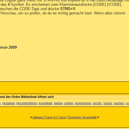
te Logfile (geht meist mit STRG+A) und kopiere es in die Zwischenablage mi
f das
#
-Symbol. Es erscheinen zwei Klammerausdrücke [CODE] [/CODE].
zwischen die CODE-Tags und drücke
STRG+V
.
t/Vorschau, um so prüfen, ob du es richtig gemacht hast. Wenn alles stimmt ..
ince 2009
d der Order Bibliothek öffnet sich
e
,
gestartet
,
herunterfahren
,
komplette
,
laptop
,
ordner
,
programme
,
rechts
,
sache
,
sachen
,
s
«
Adware.Trace in C:\end
|
Extremer Virusbefall
»