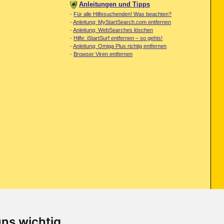
Anleitungen und Tipps
-
Für alle Hilfesuchenden! Was beachten?
-
Anleitung: MyStartSearch.com entfernen
-
Anleitung: WebSearches löschen
-
Hilfe: iStartSurf entfernen – so gehts!
-
Anleitung: Omiga Plus richtig entfernen
-
Browser Viren entfernen
uns wichtig