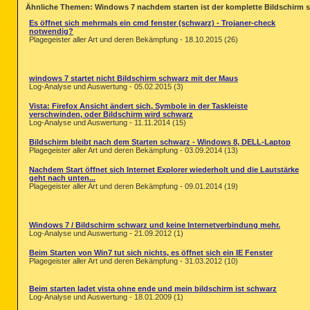
Ähnliche Themen: Windows 7 nachdem starten ist der komplette Bildschirm sc
Es öffnet sich mehrmals ein cmd fenster (schwarz) - Trojaner-check
notwendig?
Plagegeister aller Art und deren Bekämpfung - 18.10.2015 (26)
windows 7 startet nicht Bildschirm schwarz mit der Maus
Log-Analyse und Auswertung - 05.02.2015 (3)
Vista: Firefox Ansicht ändert sich, Symbole in der Taskleiste
verschwinden, oder Bildschirm wird schwarz
Log-Analyse und Auswertung - 11.11.2014 (15)
Bildschirm bleibt nach dem Starten schwarz - Windows 8, DELL-Laptop
Plagegeister aller Art und deren Bekämpfung - 03.09.2014 (13)
Nachdem Start öffnet sich Internet Explorer wiederholt und die Lautstärke
geht nach unten...
Plagegeister aller Art und deren Bekämpfung - 09.01.2014 (19)
Windows 7 / Bildschirm schwarz und keine Internetverbindung mehr.
Log-Analyse und Auswertung - 21.09.2012 (1)
Beim Starten von Win7 tut sich nichts, es öffnet sich ein IE Fenster
Plagegeister aller Art und deren Bekämpfung - 31.03.2012 (10)
Beim starten ladet vista ohne ende und mein bildschirm ist schwarz
Log-Analyse und Auswertung - 18.01.2009 (1)