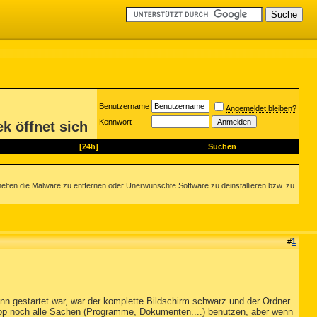
Benutzername
Angemeldet bleiben?
Kennwort
k öffnet sich
[24h]
Suchen
helfen die Malware zu entfernen oder Unerwünschte Software zu deinstallieren bzw. zu
#
1
ann gestartet war, war der komplette Bildschirm schwarz und der Ordner
ptop noch alle Sachen (Programme, Dokumenten....) benutzen, aber wenn