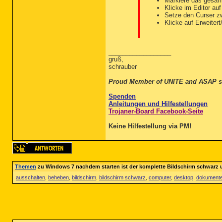
Markiere das gesam
Klicke im Editor au
Setze den Curser 
Klicke auf Erweiter
__________________
gruß,
schrauber
Proud Member of UNITE and ASAP s
Spenden
Anleitungen und Hilfestellungen
Trojaner-Board Facebook-Seite
Keine Hilfestellung via PM!
Themen
zu Windows 7 nachdem starten ist der komplette Bildschirm schwarz un
ausschalten
,
beheben
,
bildschirm
,
bildschirm schwarz
,
computer
,
desktop
,
dokument