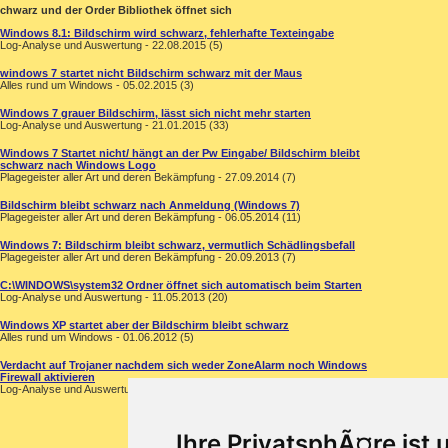
hwarz und der Order Bibliothek öffnet sich
Windows 8.1: Bildschirm wird schwarz, fehlerhafte Texteingabe
Log-Analyse und Auswertung - 22.08.2015 (5)
windows 7 startet nicht Bildschirm schwarz mit der Maus
Alles rund um Windows - 05.02.2015 (3)
Windows 7 grauer Bildschirm, lässt sich nicht mehr starten
Log-Analyse und Auswertung - 21.01.2015 (33)
Windows 7 Startet nicht/ hängt an der Pw Eingabe/ Bildschirm bleibt
schwarz nach Windows Logo
Plagegeister aller Art und deren Bekämpfung - 27.09.2014 (7)
Bildschirm bleibt schwarz nach Anmeldung (Windows 7)
Plagegeister aller Art und deren Bekämpfung - 06.05.2014 (11)
Windows 7: Bildschirm bleibt schwarz, vermutlich Schädlingsbefall
Plagegeister aller Art und deren Bekämpfung - 20.09.2013 (7)
C:\WINDOWS\system32 Ordner öffnet sich automatisch beim Starten
Log-Analyse und Auswertung - 11.05.2013 (20)
Windows XP startet aber der Bildschirm bleibt schwarz
Alles rund um Windows - 01.06.2012 (5)
Verdacht auf Trojaner nachdem sich weder ZoneAlarm noch Windows
Firewall aktivieren
Log-Analyse und Auswertung - 17.08.2009 (1)
Ihre PrivatsphÃ¤re ist 