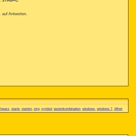
t
STRG+C
.
. auf Antworten.
chwarz
,
starte
,
starten
,
strg
,
symbol
,
tastenkombination
,
windows
,
windows 7
,
öffnet