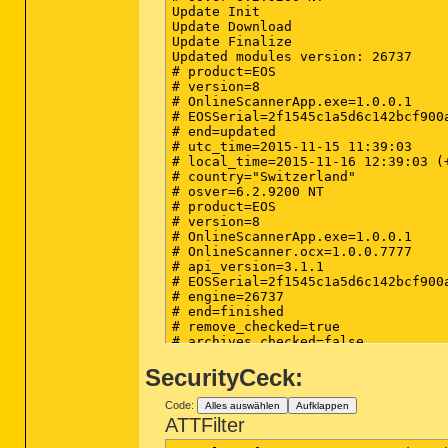
Update Init

Update Download

Update Finalize

Updated modules version: 26737

# product=EOS

# version=8

# OnlineScannerApp.exe=1.0.0.1

# EOSSerial=2f1545c1a5d6c142bcf900a
# end=updated

# utc_time=2015-11-15 11:39:03

# local_time=2015-11-16 12:39:03 (+
# country="Switzerland"

# osver=6.2.9200 NT 

# product=EOS

# version=8

# OnlineScannerApp.exe=1.0.0.1

# OnlineScanner.ocx=1.0.0.7777

# api_version=3.1.1

# EOSSerial=2f1545c1a5d6c142bcf900a
# engine=26737

# end=finished

# remove_checked=true

# archives_checked=false

# unwanted_checked=true

SecurityCeck:
# unsafe_checked=false

# antistealth_checked=true

# utc_time=2015-11-16 01:29:20

Code:
Alles auswählen
Aufklappen
# local_time=2015-11-16 02:29:20 (+
ATTFilter
# country="Switzerland"

# lang=1031
