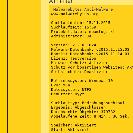
ATTFilter
Malwarebytes Anti-Malware
www.malwarebytes.org

Suchlaufdatum: 15.11.2015

Suchlaufzeit: 15:59

Protokolldatei: mbamlog.txt

Administrator: Ja

Version: 2.2.0.1024

Malware-Datenbank: v2015.11.15.03

Rootkit-Datenbank: v2015.11.14.01

Lizenz: Testversion

Malware-Schutz: Aktiviert

Schutz vor bösartigen Websites: Akt
Selbstschutz: Deaktiviert

Betriebssystem: Windows 10

CPU: x64

Dateisystem: NTFS

Benutzer: Dyyz

Suchlauftyp: Bedrohungssuchlauf

Ergebnis: Abgeschlossen

Durchsuchte Objekte: 379782

Abgelaufene Zeit: 8 Min., 36 Sek.

Speicher: Aktiviert

Start: Aktiviert
