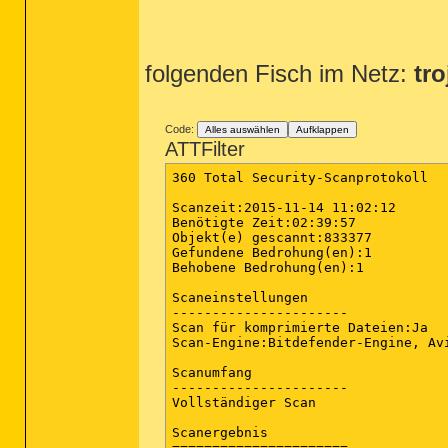
folgenden Fisch im Netz:
tr
Code:
Alles auswählen
Aufklappen
ATTFilter
360 Total Security-Scanprotokoll

Scanzeit:2015-11-14 11:02:12

Benötigte Zeit:02:39:57

Objekt(e) gescannt:833377

Gefundene Bedrohung(en):1

Behobene Bedrohung(en):1

Scaneinstellungen

----------------------

Scan für komprimierte Dateien:Ja

Scan-Engine:Bitdefender-Engine, Avi
Scanumfang

----------------------

Vollständiger Scan

Scanergebnis

======================
