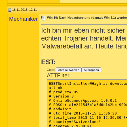
2015-11-15 16:09 - 2015-11-15 16:0
2015-11-15 16:07 - 2015-10-05 23:2
16.11.2015, 12:11
2015-11-15 16:06 - 2015-11-15 16:0
2015-11-15 15:58 - 2015-11-15 15:5
Mechaniker
Win 10: Nach Neuaufseztung (damals Win 8.1) werden d
2015-11-15 15:58 - 2015-11-15 15:5
2015-11-15 15:58 - 2015-11-15 15:5
Ich bin mir eben nicht sich
echten Trojaner handelt. Mei
Malwarebefall an. Heute fan
EST:
Code:
Alles auswählen
Aufklappen
ATTFilter
ESETSmartInstaller@High as download
all ok

# product=EOS

# version=8

# OnlineScannerApp.exe=1.0.0.1

# EOSSerial=2f1545c1a5d6c142bcf900a
# end=init

# utc_time=2015-11-15 11:36:30

# local_time=2015-11-16 12:36:30 (+
# country="Switzerland"

# osver=6.2.9200 NT 
