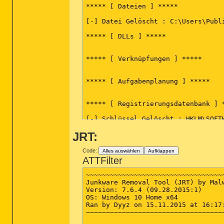
***** [ Dateien ] *****

(end)

[-] Datei Gelöscht : C:\Users\Publi
***** [ DLLs ] *****

***** [ Verknüpfungen ] *****

***** [ Aufgabenplanung ] *****

***** [ Registrierungsdatenbank ] *
[-] Schlüssel Gelöscht : HKLM\SOFTW
[-] Schlüssel Gelöscht : HKLM\SOFT
JRT:
***** [ Internetbrowser ] *****

Code:
Alles auswählen
Aufklappen
ATTFilter
*************************

~~~~~~~~~~~~~~~~~~~~~~~~~~~~~~~~~~~
:: "Tracing" Schlüssel gelöscht

Junkware Removal Tool (JRT) by Malw
:: Proxy Einstellungen zurückgesetz
Version: 7.6.4 (09.28.2015:1)

:: Winsock Einstellungen zurückgese
OS: Windows 10 Home x64

:: Internet Explorer Richtlinien ge
Ran by Dyyz on 15.11.2015 at 16:17:
:: Chrome Richtlinien gelöscht

~~~~~~~~~~~~~~~~~~~~~~~~~~~~~~~~~~~
########## EOF - C:\AdwCleaner\Adw