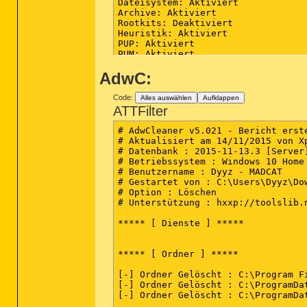
Dateisystem: Aktiviert

Archive: Aktiviert

Rootkits: Deaktiviert

Heuristik: Aktiviert

PUP: Aktiviert

PUM: Aktiviert

AdwC:
Prozesse: 0

(keine bösartigen Elemente erkannt)
Code:
Alles auswählen
Aufklappen
Module: 0

ATTFilter
(keine bösartigen Elemente erkannt)
# AdwCleaner v5.021 - Bericht erste
Registrierungsschlüssel: 0

# Aktualisiert am 14/11/2015 von Xp
(keine bösartigen Elemente erkannt)
# Datenbank : 2015-11-13.3 [Server]
# Betriebssystem : Windows 10 Home 
Registrierungswerte: 0

# Benutzername : Dyyz - MADCAT

(keine bösartigen Elemente erkannt)
# Gestartet von : C:\Users\Dyyz\Dow
# Option : Löschen

Registrierungsdaten: 0

# Unterstützung : hxxp://toolslib.n
(keine bösartigen Elemente erkannt)
***** [ Dienste ] *****

Ordner: 0

(keine bösartigen Elemente erkannt)
***** [ Ordner ] *****

Dateien: 0

(keine bösartigen Elemente erkannt)
[-] Ordner Gelöscht : C:\Program Fi
[-] Ordner Gelöscht : C:\ProgramDat
Physische Sektoren: 0

[-] Ordner Gelöscht : C:\ProgramDa
(keine bösartigen Elemente erkannt)