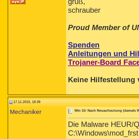
gruß,
schrauber
Proud Member of U
Spenden
Anleitungen und Hil
Trojaner-Board Fac
Keine Hilfestellung 
17.11.2015, 18:39
Mechaniker
Win 10: Nach Neuaufseztung (damals Win
Die Malware HEUR/Q
C:\Windows\mod_frst