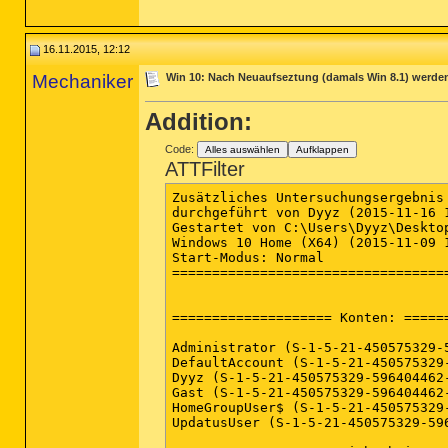
16.11.2015, 12:12
Mechaniker
Win 10: Nach Neuaufseztung (damals Win 8.1) werden d
Addition:
Code:
Alles auswählen
Aufklappen
ATTFilter
Zusätzliches Untersuchungsergebnis von Farbar Recovery Scan Tool (x64) Version:07-11-2015
durchgeführt von Dyyz (2015-11-16 12:06:01)
Gestartet von C:\Users\Dyyz\Desktop
Windows 10 Home (X64) (2015-11-09 13:38:18)
Start-Modus: Normal
==========================================================


==================== Konten: =============================

Administrator (S-1-5-21-450575329-596404462-1675195220-500 - Administrator - Disabled)
DefaultAccount (S-1-5-21-450575329-596404462-1675195220-503 - Limited - Disabled)
Dyyz (S-1-5-21-450575329-596404462-1675195220-1002 - Administrator - Enabled) => C:\Users\Dyyz
Gast (S-1-5-21-450575329-596404462-1675195220-501 - Limited - Disabled)
HomeGroupUser$ (S-1-5-21-450575329-596404462-1675195220-1004 - Limited - Enabled)
UpdatusUser (S-1-5-21-450575329-596404462-1675195220-1001 - Limited - Enabled) => C:\Users\UpdatusUser

==================== Sicherheits-Center ========================

(Wenn ein Eintrag in die Fixlist aufgenommen wird, wird er entfernt.)

AV: Windows Defender (Disabled - Up to date) {D68DDC3A-831F-4fae-9E44-DA132C1ACF46}
AV: 360 Total Security (Enabled - Up to date) {2B66EE1E-E5C8-C2F7-648F-4E55AC68D37D}
AS: 360 Total Security (Enabled - Up to date) {90070FFA-C3F2-CD79-5E3F-7527D7EF99C0}
AS: Windows Defender (Disabled - Up to date) {D68DDC3A-831F-4fae-9E44-DA132C1ACF46}

==================== Installierte Programme ======================

(Nur Adware-Programme mit dem Zusatz "Hidden" können in die Fixlist aufgenommen werden, um sie sichtbar zu machen. Die Adware-Programme sollten manuell deinstalliert werden.)

360 Total Security (HKLM-x32\...\360TotalSecurity) (Version: 8.0.0.1058 - 360 Security Center)
Apple Application Support (HKLM-x32\...\{5D09C772-ECB3-442B-9CC6-B4341C78FDC2}) (Version: 2.3.4 - Apple Inc.)
Apple Software Update (HKLM-x32\...\{789A5B64-9DD9-4BA5-915A-F0FC0A1B7BFE}) (Version: 2.1.3.127 - Apple Inc.)
Ashampoo AppLauncher v.1.0.0 (HKLM-x32\...\Ashampoo AppLauncher_is1) (Version: 1.0.0 - Ashampoo GmbH & Co. KG)
Ashampoo Burning Studio 11 v.11.0.4 (HKLM-x32\...\Ashampoo Burning Studio 11_is1) (Version: 11.0.4 - Ashampoo GmbH & Co. KG)
Ashampoo Core Tuner 2 v.2.0.1 (HKLM-x32\...\Ashampoo Core Tuner 2_is1) (Version: 2.01 - Ashampoo GmbH & Co. KG)
Ashampoo GetBack Photo v.1.0.1 (HKLM-x32\...\Ashampoo GetBack Photo_is1) (Version: 1.0.1 - Ashampoo GmbH & Co. KG)
Ashampoo HDD Control 2 v.2.1.0 (HKLM-x32\...\Ashampoo HDD Control 2_is1) (Version: 2.1.0 - Ashampoo GmbH & Co. KG)
Ashampoo Music Studio 4 v.4.0.1 (HKLM-x32\...\Ashampoo Music Studio 4_is1) (Version: 4.0.1 - Ashampoo GmbH & Co. KG)
Ashampoo Photo Commander 10 v.10.1.3 (HKLM-x32\...\Ashampoo Photo Commander 10_is1) (Version: 10.1.3 - Ashampoo GmbH & Co. KG)
Ashampoo Photo Optimizer 5 v.5.1.2 (HKLM-x32\...\Ashampoo Photo Optimizer 5_is1) (Version: 5.1.2 - Ashampoo GmbH & Co. KG)
Ashampoo Slideshow Studio HD 2 v.2.0.5 (HKLM-x32\...\Ashampoo Slideshow Studio HD 2_is1) (Version: 2.0.5 - Ashampoo GmbH & Co. KG)
Ashampoo Snap 5 v.5.1.5 (HKLM-x32\...\Ashampoo Snap 5_is1) (Version: 5.1.5 - Ashampoo GmbH & Co. KG)
Ashampoo UnInstaller 4 v.4.30 (HKLM-x32\...\Ashampoo UnInstaller 4_is1) (Version: 4.3.0 - Ashampoo GmbH & Co. KG)
Ashampoo Video Styler v.1.0.1 (HKLM-x32\...\Ashampoo Video Styler_is1) (Version: 1.0.1 - Ashampoo GmbH & Co. KG)
Ashampoo WinOptimizer 9 v.9.04.31 (HKLM-x32\...\Ashampoo WinOptimizer 9_is1) (Version: 9.04.31 - Ashampoo GmbH & Co. KG)
CCleaner (HKLM\...\CCleaner) (Version: 5.11 - Piriform)
Counter-Strike: Global Offensive (HKLM-x32\...\Steam App 730) (Version:  - Valve)
CyberLink Home Cinema 10 (HKLM-x32\...\InstallShield_{8F14AA37-5193-4A14-BD5B-BDF9B361AEF7}) (Version: 10.0 - CyberLink Corp.)
CyberLink PhotoDirector 5 (HKLM-x32\...\InstallShield_{5A454EC5-217A-42a5-8CE1-2DDEC4E70E01}) (Version: 5.0.4430.0 - CyberLink Corp.)
CyberLink PhotoDirector 5 (Version: 5.0.