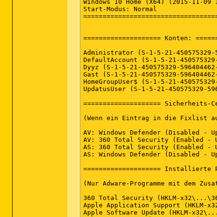
Windows 10 Home (X64) (2015-11-09 1
(Microsoft Corporation) C:\Windows\
Start-Modus: Normal

(Malwarebytes) C:\Program Files (x
===================================
(Malwarebytes) C:\Program Files (x
(Malwarebytes) C:\Program Files (x
() C:\Users\Dyyz\Downloads\Defogger
==================== Konten: ======
Administrator (S-1-5-21-450575329-
==================== Registry (Nic
DefaultAccount (S-1-5-21-450575329
Dyyz (S-1-5-21-450575329-596404462
(Wenn ein Eintrag in die Fixlist a
Gast (S-1-5-21-450575329-596404462
HomeGroupUser$ (S-1-5-21-450575329
HKLM\...\Run: [ETDCtrl] => C:\Prog
UpdatusUser (S-1-5-21-450575329-59
HKLM\...\Run: [RtHDVBg_Dolby] => C
HKLM\...\Run: [IAStorIcon] => C:\P
==================== Sicherheits-Ce
HKLM\...\Run: [Nvtmru] => C:\Progr
HKLM\...\Run: [Radio Manager] => C
(Wenn ein Eintrag in die Fixlist au
HKLM\...\Run: [IgfxTray] => C:\Win
HKLM-x32\...\Run: [RzWizard] => C:
AV: Windows Defender (Disabled - U
HKLM-x32\...\Run: [APSDaemon] => C
AV: 360 Total Security (Enabled - 
HKLM-x32\...\Run: [CLVirtualDrive]
AS: 360 Total Security (Enabled - 
HKLM-x32\...\Run: [YouCam Service]
AS: Windows Defender (Disabled - U
HKLM-x32\...\Run: [QHSafeTray] => 
HKLM\...\Policies\Explorer: [Confir
==================== Installierte P
HKU\S-1-5-21-450575329-596404462-1
HKU\S-1-5-21-450575329-596404462-1
(Nur Adware-Programme mit dem Zusa
HKU\S-1-5-21-450575329-596404462-1
HKU\S-1-5-21-450575329-596404462-1
360 Total Security (HKLM-x32\...\3
HKU\S-1-5-21-450575329-596404462-1
Apple Application Support (HKLM-x3
AppInit_DLLs: C:\Windows\system32\
Apple Software Update (HKLM-x32\..
AppInit_DLLs: ,C:\WINDOWS\system32