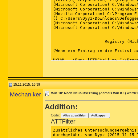
(Microsoft Corporation) C:\Windows
(Microsoft Corporation) C:\Windows\
(Mozilla Corporation) C:\Program F
() C:\Users\Dyyz\Downloads\Defogger
(Microsoft Corporation) C:\Windows\
(Microsoft Corporation) C:\Windows\
==================== Registry (Nic
(Wenn ein Eintrag in die Fixlist a
HKLM\...\Run: [ETDCtrl] => C:\Prog
HKLM\...\Run: [RtHDVBg_Dolby] => C
HKLM\...\Run: [IAStorIcon] => C:\P
HKLM\...\Run: [Nvtmru] => C:\Progr
HKLM\...\Run: [Radio Manager] => C
HKLM\...\Run: [IgfxTray] => C:\Win
15.11.2015, 16:39
HKLM-x32\...\Run: [RzWizard] => C:
HKLM-x32\...\Run: [APSDaemon] => C
Mechaniker
Win 10: Nach Neuaufseztung (damals Win 8.1) werden d
HKLM-x32\...\Run: [CLVirtualDrive]
HKLM-x32\...\Run: [YouCam Service]
Addition:
HKLM-x32\...\Run: [QHSafeTray] => 
HKLM\...\Policies\Explorer: [Confir
HKU\S-1-5-21-450575329-596404462-1
Code:
Alles auswählen
Aufklappen
HKU\S-1-5-21-450575329-596404462-1
ATTFilter
HKU\S-1-5-21-450575329-596404462-1
AppInit_DLLs: C:\Windows\system32\
Zusätzliches Untersuchungsergebnis
AppInit_DLLs: ,C:\WINDOWS\system32
durchgeführt von Dyyz (2015-11-15 1