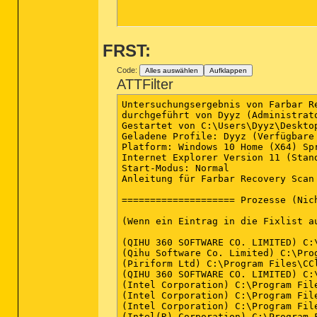
FRST:
Code:
Alles auswählen
Aufklappen
ATTFilter
Untersuchungsergebnis von Farbar R
durchgeführt von Dyyz (Administrat
Gestartet von C:\Users\Dyyz\Desktop
Geladene Profile: Dyyz (Verfügbare 
Platform: Windows 10 Home (X64) Spr
Internet Explorer Version 11 (Stand
Start-Modus: Normal

Anleitung für Farbar Recovery Scan
==================== Prozesse (Nic
(Wenn ein Eintrag in die Fixlist a
(QIHU 360 SOFTWARE CO. LIMITED) C:
(Qihu Software Co. Limited) C:\Pro
(Piriform Ltd) C:\Program Files\CCl
(QIHU 360 SOFTWARE CO. LIMITED) C:
(Intel Corporation) C:\Program Fil
(Intel Corporation) C:\Program Fil
(Intel Corporation) C:\Program Fil
(Intel(R) Corporation) C:\Program 