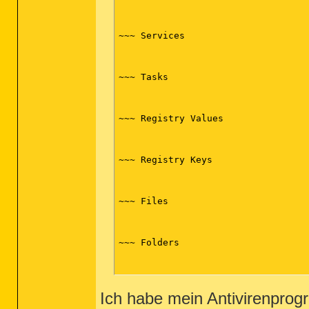
~~~ Services

~~~ Tasks

~~~ Registry Values

~~~ Registry Keys

~~~ Files

~~~ Folders

Ich habe mein Antivirenpro
~~~~~~~~~~~~~~~~~~~~~~~~~~~~~~~~~~~