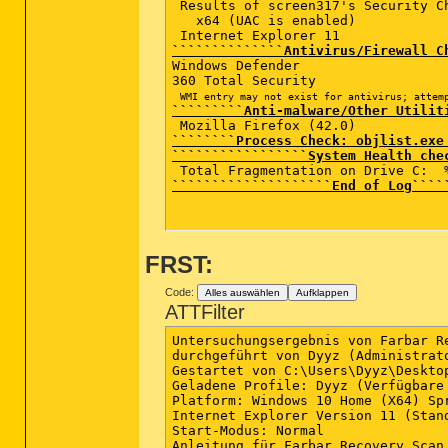
 Results of screen317's Security Ch
# osver=6.2.9200 NT 

   x64 (UAC is enabled)  

# compatibility_mode_1=''

# compatibility_mode=5893 16776574 
``````````````Antivirus/Firewall C
# compatibility_mode_1='360 Total S
Windows Defender     

# compatibility_mode=16641 16777213
360 Total Security   

# scanned=601779

WMI entry may not exist for antivirus; attem
# found=0

`````````Anti-malware/Other Utilit
# cleaned=0

# scan_time=6617

````````Process Check: objlist.exe
`````````````````System Health che
````````````````````End of Log````
FRST:
Code:
Alles auswählen
Aufklappen
ATTFilter
Untersuchungsergebnis von Farbar Recovery Scan Tool (FRST) (x64) Version:07-11-2015
durchgeführt von Dyyz (Administrator) auf MADCAT (16-11-2015 12:04:43)
Gestartet von C:\Users\Dyyz\Desktop
Geladene Profile: Dyyz (Verfügbare Profile: UpdatusUser & Dyyz)
Platform: Windows 10 Home (X64) Sprache: Deutsch (Deutschland)
Internet Explorer Version 11 (Standard-Browser: FF)
Start-Modus: Normal
Anleitung für Farbar Recovery Scan Tool: hxxp://www.geekstogo.com/forum/topic/335081-frst-tutorial-how-to-use-farbar-recovery-scan-tool/

==================== Prozesse (Nicht auf der Ausnahmeliste) =================

(Wenn ein Eintrag in die Fixlist aufgenommen wird, wird der Prozess geschlossen. Die Datei wird nicht verschoben.)

(Qihu Software Co. Limited) C:\Program Files (x86)\360\Total Security\safemon\QHWatchdog.exe
(Intel Corporation) C:\Program Files\Intel\Intel(R) Rapid Storage Technology\IAStorDataMgrSvc.exe
(Intel Corporation) C:\Program Files (x86)\Intel\Intel(R) Management Engine Components\LMS\LMS.exe
(Intel(R) Corporation) C:\Program Files\Intel\iCLS Client\HeciServer.exe
(Microsoft Corporation) C:\Windows\Microsoft.NET\Framework64\v3.0\WPF\PresentationFontCache.exe
(QIHU 360 SOFTWARE CO. LIMITED) C:\Program Files (x86)\360\Total Security\safemon\QHActiveDefense.exe
(ELAN Microelectronics Corp.) C:\Program Files\Elantech\ETDCtrl.exe
(Realtek Semiconductor) C:\Program Files\Realtek\Audio\HDA\RAVBg64.exe
(ELAN Microelectronics Corp.) C:\Program Files\Elantech\ETDCtrlHelper.exe
(NVIDIA Corporation) C:\Program Files (x86)\NVIDIA Corporation\NVIDIA Update Core\NvTmru.exe
() C:\Windows\System32\igfxTray.exe
() C:\Program Files\Qualcomm Atheros\Network Manager\NetworkManager.exe
(CyberLink Corp.) C:\Program Files (x86)\CyberLink\PowerDVD12\PDVD12Serv.exe
(CyberLink Corp.) C:\Program Files (x86)\CyberLink\YouCam\YouCamService.exe
(QIHU 360 SOFTWARE CO. LIMITED) C:\Program Files (x86)\360\Total Security\safemon\QHSafeTray.exe
(Intel Corporation) C:\Program Files\Intel\Intel(R) Rapid Storage Technology\IAStorIcon.exe
(Piriform Ltd) C:\Program Files\CCleaner\CCleaner64.exe
(Microsoft Corporation) C:\Windows\System32\SettingSyncHost.exe
() C:\Program Files\WindowsApps\Microsoft.Windows.Photos_15.1026.13580.0_x64__8wekyb3d8bbwe\Microsoft.Photos.exe
() C:\Users\Dyyz\Downloads\Defogger.exe
(Microsoft Corporation) C:\Windows\System32\dllhost.exe
(Microsoft Corporation) C:\Windows\System32\dllhost.exe


==================== Registry (Nicht auf der Ausnahmeliste) ===========================

(Wenn ein Eintrag in die Fixlist aufgenommen wird, wird der Registryeintrag auf den Standardwert zurückgesetzt oder entfernt. Die Datei wird nicht verschoben.)

HKLM\...\Run: [ETDCtrl] => C:\Program Files\Elantech\ETDCtrl.exe [3347688 2015-11-09] (ELAN Microelectronics Corp.)
HKLM\...\Run: [RtHDVBg_Dolby] => C:\Program Files\Realtek\Audio\HDA\RAVBg64.exe [1368792 2013-11-13] (Realtek Semiconductor)
HKLM\...\Run: [IAStorIcon] => C:\Program Files\Intel\Intel(R) Rapid Storage Technology\IAStorIcon.exe [287592 2013-08-30] (Intel Corporation)
HKLM\...\Run: [Nvtmru] => C:\Program Files (x86)\NVIDIA Corporation\NVIDIA Update Core\nvtmru.exe [1028384 2013-11-09] (NVIDIA Corporation)
HKLM\...\Run: [Radio Manager] => C:\Program Files (x86)\SCM\Radio Manager.exe [403848 2013-05-14] (MSI)
HKLM\...\Run: [IgfxTray] => C:\Windows\system32\igfxtray.exe [396688 2015-07-18] ()
HKLM-x32\...\Run: [RzWizard] => C:\Program Files (x86)\Razer\RzWizard\RzWizard.exe [254976 2015-07-23] (Razer Inc.)
HKLM-x32\...\Run: [APSDaemon] => C:\Program Files (x86)\Common Files\Apple\Apple Application Support\APSDaemon.exe [59720 2013-04-21] (Apple Inc.)
HKLM-x32\...\Run: [CLVirtualDrive] => C:\Program Files (x86)\CyberLink\Power2Go8\VirtualDrive.exe [490760 2014-03-12] (CyberLink Corp.)
HKLM-x32\...\Run: [YouCam Service] => C:\Program Files (x86)\CyberLink\YouCam\YouCamService.exe [267224 2014-03-07] (CyberLink Corp.)
HKLM-x32\...\Run: [QHSafeTray] => C:\Program Files (x86)\360\Total Security\safemon\360Tray.exe [301176 2015-11-12] (QIHU 360 SOFTWARE CO. LIMITED)
HKLM\...\Policies\Explorer: [ConfirmFileDelete] 1
HKU\S-1-5-21-450575329-596404462-1675