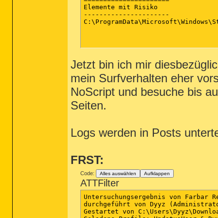
Elemente mit Risiko

----------------------

C:\ProgramData\Microsoft\Windows\S
Jetzt bin ich mir diesbezügl
mein Surfverhalten eher vors
NoScript und besuche bis au
Seiten.
Logs werden in Posts untertei
FRST:
Code:
Alles auswählen
Aufklappen
ATTFilter
Untersuchungsergebnis von Farbar R
durchgeführt von Dyyz (Administrat
Gestartet von C:\Users\Dyyz\Downloa