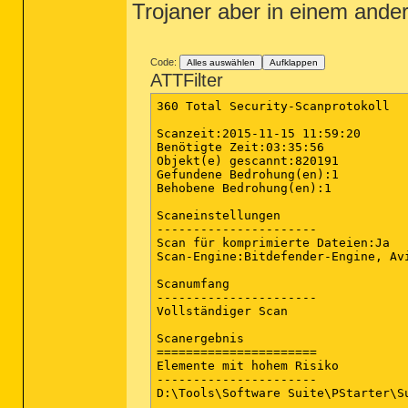
Trojaner aber in einem ander
Scan was completed on 15.11.2015 at
End of JRT log

~~~~~~~~~~~~~~~~~~~~~~~~~~~~~~~~~~~
Code:
Alles auswählen
Aufklappen
ATTFilter
360 Total Security-Scanprotokoll

Scanzeit:2015-11-15 11:59:20

Benötigte Zeit:03:35:56

Objekt(e) gescannt:820191

Gefundene Bedrohung(en):1

Behobene Bedrohung(en):1

Scaneinstellungen

----------------------

Scan für komprimierte Dateien:Ja

Scan-Engine:Bitdefender-Engine, Avi
Scanumfang

----------------------

Vollständiger Scan

Scanergebnis

======================

Elemente mit hohem Risiko

----------------------

D:\Tools\Software Suite\PStarter\SupportFiles.7z	Trojan