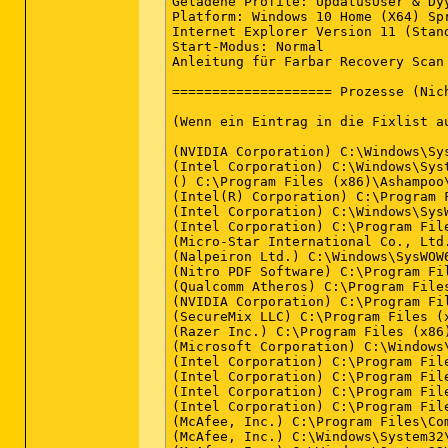
Geladene Profile: UpdatusUser & Dy
Platform: Windows 10 Home (X64) Spr
Internet Explorer Version 11 (Stand
Start-Modus: Normal

Anleitung für Farbar Recovery Scan
==================== Prozesse (Nic
(Wenn ein Eintrag in die Fixlist a
(NVIDIA Corporation) C:\Windows\Sys
(Intel Corporation) C:\Windows\Syst
() C:\Program Files (x86)\Ashampoo
(Intel(R) Corporation) C:\Program 
(Intel Corporation) C:\Windows\SysW
(Intel Corporation) C:\Program Fil
(Micro-Star International Co., Ltd
(Nalpeiron Ltd.) C:\Windows\SysWOW6
(Nitro PDF Software) C:\Program Fi
(Qualcomm Atheros) C:\Program File
(NVIDIA Corporation) C:\Program Fi
(SecureMix LLC) C:\Program Files (x
(Razer Inc.) C:\Program Files (x86
(Microsoft Corporation) C:\Windows\
(Intel Corporation) C:\Program Fil
(Intel Corporation) C:\Program Fil
(Intel Corporation) C:\Program Fil
(Intel Corporation) C:\Program Fil
(McAfee, Inc.) C:\Program Files\Co
(McAfee, Inc.) C:\Windows\System32\