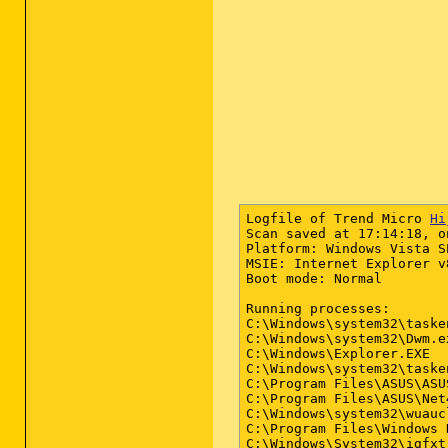
Logfile of Trend Micro 
Hi
Scan saved at 17:14:18, o
Platform: Windows Vista S
MSIE: Internet Explorer v
Boot mode: Normal

Running processes:

C:\Windows\system32\tasken
C:\Windows\system32\Dwm.ex
C:\Windows\Explorer.EXE

C:\Windows\system32\tasken
C:\Program Files\ASUS\ASU
C:\Program Files\ASUS\Net
C:\Windows\system32\wuaucl
C:\Program Files\Windows 
C:\Windows\System32\igfxtr