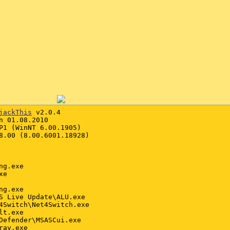
jackThis
 v2.0.4

n 01.08.2010

P1 (WinNT 6.00.1905)

8.00 (8.00.6001.18928)

g.exe

e

g.exe

S Live Update\ALU.exe

4Switch\Net4Switch.exe

t.exe

Defender\MSASCui.exe

ay.exe
