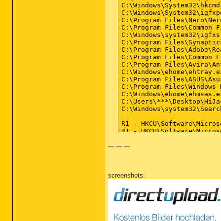
C:\Windows\System32\hkcmd.
C:\Windows\System32\igfxpe
C:\Program Files\Nero\Ner
C:\Program Files\Common F
C:\Windows\system32\igfxsr
C:\Program Files\Synaptic
C:\Program Files\Adobe\Re
C:\Program Files\Common F
C:\Program Files\Avira\An
C:\Windows\ehome\ehtray.ex
C:\Program Files\ASUS\Asu
C:\Program Files\Windows 
C:\Windows\ehome\ehmsas.ex
C:\Users\***\Desktop\HiJa
C:\Windows\system32\Searc
R1 - HKCU\Software\Micros
R1 - HKCU\Software\Micros
R0 - HKCU\Software\Micros
--- --- ---
R1 - HKLM\Software\Micros
R1 - HKLM\Software\Micros
R1 - HKLM\Software\Micros
R0 - HKLM\Software\Micros
screenshots:
R0 - HKLM\Software\Micros
R0 - HKCU\Software\Micros
O1 - Hosts: ::1 localhost

O2 - BHO: Adobe PDF Reade
O2 - BHO: (no name) - {1E
O2 - BHO: (no name) - {5C
O2 - BHO: Search Helper -