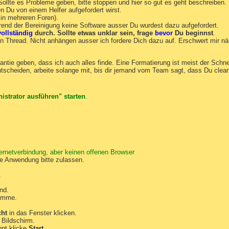
 Sollte es Probleme geben, bitte stoppen und hier so gut es geht beschreiben.
 Du von einem Helfer aufgefordert wirst.
in mehreren Foren).
ährend der Bereinigung keine Software ausser Du wurdest dazu aufgefordert.
vollständig
durch. Sollte etwas unklar sein, frage
bevor
Du beginnst
.
nen Thread. Nicht anhängen ausser ich fordere Dich dazu auf. Erschwert mir n
rantie geben, dass ich auch alles finde. Eine Formatierung ist meist der Schn
ntscheiden, arbeite solange mit, bis dir jemand vom Team sagt, dass Du clean
istrator ausführen" starten
.
ternetverbindung, aber keinen offenen Browser
ie Anwendung bitte zulassen.
.
nd.
ramme.
cht
in das Fenster klicken.
Bildschirm.
pt klicke
Start
.