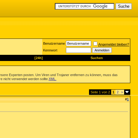
Benutzername
Angemeldet bleiben?
Kennwort
[24h]
Suchen
nsere Experten posten. Um Viren und Trojaner entfernen zu können, muss das
re nicht verwendet werden sollte.
XML
.
Seite 1 von 2
1
2
>
#
1