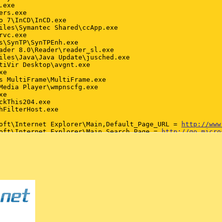
exe

rs.exe

o 7\InCD\InCD.exe

iles\Symantec Shared\ccApp.exe

vc.exe

s\SynTP\SynTPEnh.exe

ader 8.0\Reader\reader_sl.exe

iles\Java\Java Update\jusched.exe

tiVir Desktop\avgnt.exe

e

s MultiFrame\MultiFrame.exe

Media Player\wmpnscfg.exe

e

ckThis204.exe

hFilterHost.exe

oft\Internet Explorer\Main,Default_Page_URL = 
http://www
oft\Internet Explorer\Main,Search Page = 
http://go.micro
oft\Internet Explorer\Main,Start Page = 
http://start.icq
oft\Internet Explorer\Main,Default_Page_URL = 
http://www
oft\Internet Explorer\Main,Default_Search_URL = 
http://g
oft\Internet Explorer\Main,Search Page = 
http://go.micro
oft\Internet Explorer\Search,SearchAssistant = 

oft\Internet Explorer\Search,CustomizeSearch = 

oft\Internet Explorer\Toolbar,LinksFolderName = 

r Link Helper - {06849E9F-C8D7-4D59-B87D-784B7D6BE0B3} -
8A6170-7264-4D0F-BEAE-D42A53123C75} - C:\Program Files\C
255C8A-E604-49b4-9D64-90988571CECB} - (no file)

 {6EBF7485-159F-4bff-A14F-B9E3AAC4465B} - C:\Program Fil