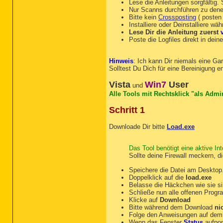
Lese die Anleitungen sorgfältig.
Nur Scanns durchführen zu denen
Bitte kein
Crossposting
( posten 
Installiere oder Deinstalliere w
Lese Dir die Anleitung zuerst
Poste die Logfiles direkt in dei
Hinweis
: Ich kann Dir niemals eine Ga
Solltest Du Dich für eine Bereinigung e
Vista
Win7
User
und
Alle Tools mit Rechtsklick "als Admin
Schritt 1
Downloade Dir bitte
Load.exe
Das Tool benötigt eine aktive In
Sollte deine Firewall meckern, d
Speichere die Datei am Desktop
Doppelklick auf die
load.exe
Belasse die Häckchen wie sie si
Schließe nun alle offenen Prog
Klicke auf
Download
Bitte während dem Download
ni
Folge den Anweisungen auf dem 
Wenn das Fenster
Status
aufpop