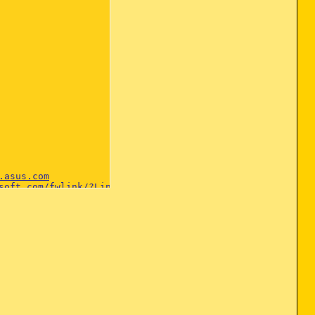
.asus.com
soft.com/fwlink/?LinkId=54896
.com/
.asus.com
o.microsoft.com/fwlink/?LinkId=54896
soft.com/fwlink/?LinkId=54896
 C:\Program Files\Common Files\Adobe\Acrobat\ActiveX\Acro
ommon Files\Symantec Shared\coShared\Browser\1.0\NppBho.d
es\Microsoft\Search Enhancement Pack\Search Helper\SEPsea