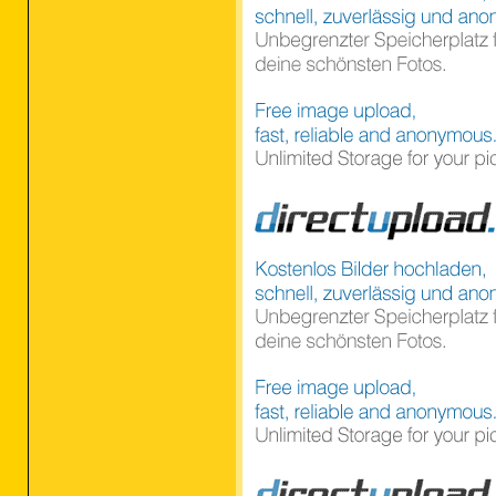
O2 - BHO: Windows Live An
O2 - BHO: Java(tm) Plug-I
O2 - BHO: Windows Live To
O3 - Toolbar: Show Norton
O3 - Toolbar: &Windows Li
O4 - HKLM\..\Run: [Window
O4 - HKLM\..\Run: [IgfxTr
O4 - HKLM\..\Run: [HotKey
O4 - HKLM\..\Run: [Persis
O4 - HKLM\..\Run: [NeroFi
O4 - HKLM\..\Run: [InCD] 
O4 - HKLM\..\Run: [ccApp]
O4 - HKLM\..\Run: [IS Cfg
O4 - HKLM\..\Run: [osChec
O4 - HKLM\..\Run: [SynTPE
O4 - HKLM\..\Run: [Adobe 
O4 - HKLM\..\Run: [SunJav
O4 - HKLM\..\Run: [avgnt]
O4 - HKCU\..\Run: [ehTray
O4 - HKCU\..\Run: [MsnMsg
O4 - HKCU\..\Run: [Uniblu
O4 - HKCU\..\Run: [AdobeU
O4 - HKCU\..\Run: [WMPNSC
O4 - HKUS\S-1-5-19\..\Run
O4 - HKUS\S-1-5-19\..\Run
O4 - HKUS\S-1-5-20\..\Run
O4 - Global Startup: Micr
O4 - Global Startup: Mult
O8 - Extra context menu i
O8 - Extra context menu i