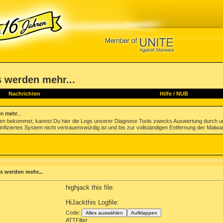
s werden mehr...
Nachrichten
Hilfe
/
NUB
n mehr...
gen bekommst, kannst Du hier die Logs unserer Diagnose Tools zwecks Auswertung durch u
infiziertes System nicht vertrauenswürdig ist und bis zur vollständigen Entfernung der Malwa
s werden mehr...
highjack this file:
HiJackthis Logfile:
Code:
Alles auswählen
Aufklappen
ATTFilter