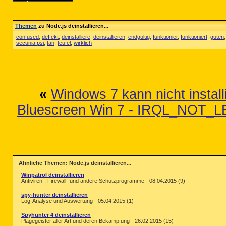
Themen
zu Node.js deinstallieren...
confused
,
deffekt
,
deinstalliere
,
deinstallieren
,
endgültig
,
funktionier
,
funktioniert
,
guten
secunia psi
,
tan
,
teufel
,
wirklich
«
Windows 7 kann nicht install
Bluescreen Win 7 - IRQL_NOT
Ähnliche Themen: Node.js deinstallieren...
Winpatrol deinstallieren
Antiviren-, Firewall- und andere Schutzprogramme - 08.04.2015 (9)
spy-hunter deinstallieren
Log-Analyse und Auswertung - 05.04.2015 (1)
Spyhunter 4 deinstallieren
Plagegeister aller Art und deren Bekämpfung - 26.02.2015 (15)