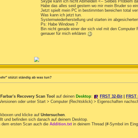
Skype kann ich nicht Abmelden <-- Selbes Problem da
Habe das alles seid gestern wo mir mein Bruder so ei
Jetzt spielt mein PC in bestimmten bereichen total ver
Was kann ich jetzt tun.
Systemwiederherstellung und starten im abgesicherte
Ps: Habe Windows 7
Bin nicht gerade einer der sich viel mit den Compute
genauer für mich erklären
ehr" stützt ständig ab was tun?
n
Farbar's Recovery Scan Tool
auf deinen
Desktop
:
FRST 32-Bit
|
FRST 
 Versionen oder unter Start > Computer (Rechtsklick) > Eigenschaften nachs
ckboxen und klicke auf
Untersuchen
.
llt und befinden sich danach auf deinem Desktop.
 dem ersten Scan auch die
Addition.txt
in deinem Thread (
#
-Symbol im Eing