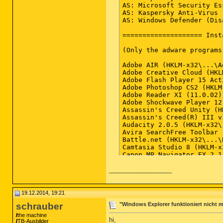
__________________
19.12.2014, 19:21
schrauber
"Windows Explorer funktioniert nicht m
the machine
hi,
TB-Ausbilder