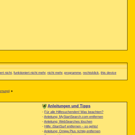
ert nicht
,
funktioniert nicht mehr
,
nicht mehr
,
programme
,
rechtsklick
,
this device
arnung)
»
Anleitungen und Tipps
-
Für alle Hilfesuchenden! Was beachten?
-
Anleitung: MyStartSearch.com entfernen
-
Anleitung: WebSearches löschen
-
Hilfe: iStartSurf entfernen – so gehts!
-
Anleitung: Omiga Plus richtig entfernen