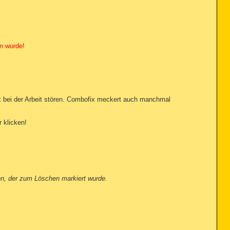
n wurde!
x bei der Arbeit stören. Combofix meckert auch manchmal
 klicken!
en, der zum Löschen markiert wurde.