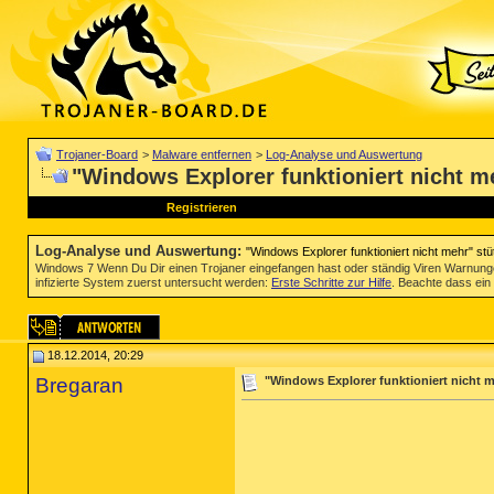
Trojaner-Board
>
Malware entfernen
>
Log-Analyse und Auswertung
"Windows Explorer funktioniert nicht m
Registrieren
Log-Analyse und Auswertung
:
"Windows Explorer funktioniert nicht mehr" stü
Windows 7 Wenn Du Dir einen Trojaner eingefangen hast oder ständig Viren Warnun
infizierte System zuerst untersucht werden:
Erste Schritte zur Hilfe
. Beachte dass ein 
18.12.2014, 20:29
Bregaran
"Windows Explorer funktioniert nicht m