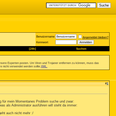
Benutzername
Angemeldet bleiben?
Kennwort
[24h]
Suchen
nsere Experten posten. Um Viren und Trojaner entfernen zu können, muss das
re nicht verwendet werden sollte.
XML
.
#
1
sung für mein Momentanes Problem suche und zwar:
as als Administrator ausführen will steht da immer:
ht auch nicht mehr :/