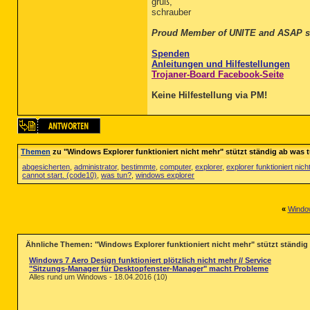
gruß,
schrauber
Proud Member of UNITE and ASAP s
Spenden
Anleitungen und Hilfestellungen
Trojaner-Board Facebook-Seite
Keine Hilfestellung via PM!
Themen
zu "Windows Explorer funktioniert nicht mehr" stützt ständig ab was 
abgesicherten
,
administrator
,
bestimmte
,
computer
,
explorer
,
explorer funktioniert nich
cannot start. (code10)
,
was tun?
,
windows explorer
«
Window
Ähnliche Themen: "Windows Explorer funktioniert nicht mehr" stützt ständig
Windows 7 Aero Design funktioniert plötzlich nicht mehr // Service
"Sitzungs-Manager für Desktopfenster-Manager" macht Probleme
Alles rund um Windows - 18.04.2016 (10)