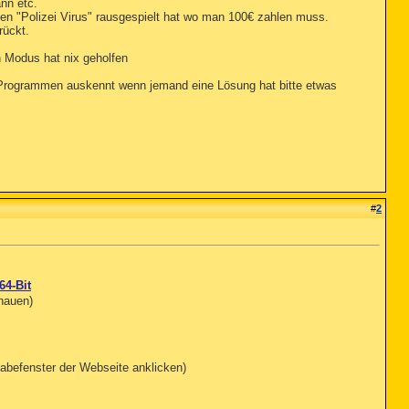
nn etc.
nen "Polizei Virus" rausgespielt hat wo man 100€ zahlen muss.
rückt.
n Modus hat nix geholfen
r Programmen auskennt wenn jemand eine Lösung hat bitte etwas
#
2
64-Bit
chauen)
abefenster der Webseite anklicken)