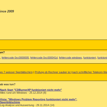
ince 2009
tun?
t
,
fehlercode 0xc0000005
,
fehlercode 0xc000041d
,
fehlercode windows
,
funktioniert
,
funktioni
s 7 weisser Sperbildschirm
|
Prüfung ob Rechner sauber ist (nach schriflticher Telekom-W
 ab was tun?
Nach Start "CDBurnerXP funktioniert nicht mehr"
Alles rund um Windows - 25.12.2014 (8)
Vista: "Windows Problem Reporting funktioniert nicht mehr",
Sperrbildschirm
Log-Analyse und Auswertung - 29.11.2014 (14)