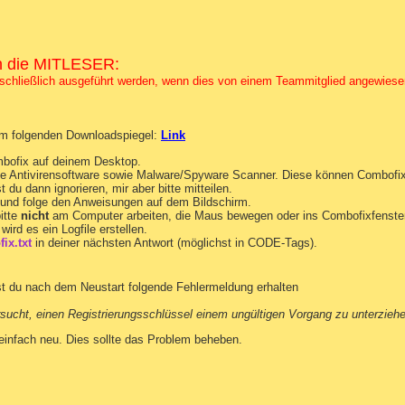
die MITLESER:
sschließlich ausgeführt werden, wenn dies von einem Teammitglied angewiese
om folgenden Downloadspiegel:
Link
bofix auf deinem Desktop.
ine Antivirensoftware sowie Malware/Spyware Scanner. Diese können Combofi
du dann ignorieren, mir aber bitte mitteilen.
und folge den Anweisungen auf dem Bildschirm.
itte
nicht
am Computer arbeiten, die Maus bewegen oder ins Combofixfenster
wird es ein Logfile erstellen.
ix.txt
in deiner nächsten Antwort (möglichst in CODE-Tags).
st du nach dem Neustart folgende Fehlermeldung erhalten
sucht, einen Registrierungsschlüssel einem ungültigen Vorgang zu unterzieh
einfach neu. Dies sollte das Problem beheben.