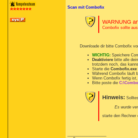
Scan mit Combofix
WARNUNG an 
Combofix sollte au
Downloade dir bitte Combofix v
WICHTIG:
Speichere Com
Deaktiviere
bitte alle de
trotzdem noch, das kannst 
Starte die
Combofix.exe
Während Combofix läuft b
Wenn Combofix fertig ist, 
Bitte poste die
C:\Combof
Hinweis:
Sollte
Es wurde ver
starte den Rechner 
__________________