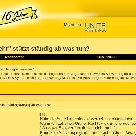
ehr" stützt ständig ab was tun?
Nachrichten
Hilfe
/
NUB
tzt ständig ab was tun?
gen bekommst, kannst Du hier die Logs unserer Diagnose Tools zwecks Auswertung durch u
infiziertes System nicht vertrauenswürdig ist und bis zur vollständigen Entfernung der Malwa
ehr" stützt ständig ab was tun?
Hi!
Habe die Seite hier entdeckt weil ich nach einer Lö
Wenn ich auf einen Ordner Rechtsklick mache oder etw
"Windows Explorer funktioniert nicht mehr"
Kann kein Antivirusprogramm mehr aufmachen ,Java ge