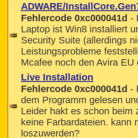
ADWARE/InstallCore.Gen
Fehlercode 0xc000041d
- 
Laptop ist Win8 installiert
Security Suite (allerdings n
Leistungsprobleme feststel
Mcafee noch den Avira EU c
Live Installation
Fehlercode 0xc000041d
- 
dem Programm gelesen und v
Leider hakt es schon beim z
keine Farbardateien. kann m
loszuwerden?