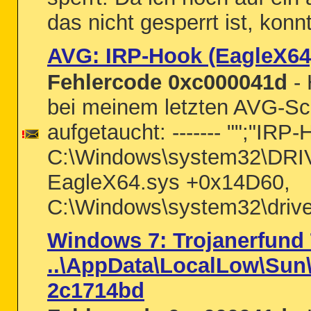
das nicht gesperrt ist, konn
AVG: IRP-Hook (EagleX64
Fehlercode 0xc000041d
- 
bei meinem letzten AVG-Sca
aufgetaucht: ------- "";"IRP-
C:\Windows\system32\DR
EagleX64.sys +0x14D60,
C:\Windows\system32\drivers
Windows 7: Trojanerfund 
..\AppData\LocalLow\Sun\
2c1714bd