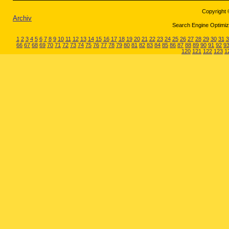
Copyright 
Archiv
Search Engine Optimiza
1
2
3
4
5
6
7
8
9
10
11
12
13
14
15
16
17
18
19
20
21
22
23
24
25
26
27
28
29
30
31
3
66
67
68
69
70
71
72
73
74
75
76
77
78
79
80
81
82
83
84
85
86
87
88
89
90
91
92
9
120
121
122
123
1