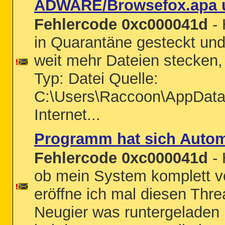
ADWARE/Browsefox.apa u
Fehlercode 0xc000041d
- 
in Quarantäne gesteckt und
weit mehr Dateien stecken, n
Typ: Datei Quelle:
C:\Users\Raccoon\AppData
Internet...
Programm hat sich Automat
Fehlercode 0xc000041d
- 
ob mein System komplett vo
eröffne ich mal diesen Thr
Neugier was runtergeladen u