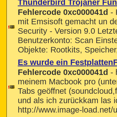
Thunderbird Trojaner Fu
Fehlercode 0xc000041d
- 
mit Emsisoft gemacht un de
Security - Version 9.0 Letz
Benutzerkonto: Scan Einst
Objekte: Rootkits, Speicher, 
Es wurde ein Festplatten
Fehlercode 0xc000041d
- 
meinem Macbook pro (unter
Tabs geöffnet (soundcloud,f
und als ich zurückkam las 
http://www.image-load.net/