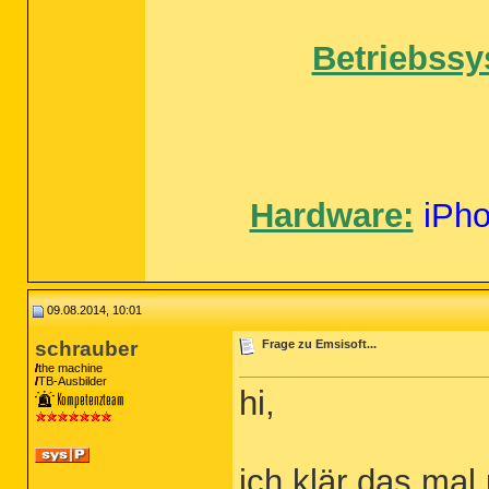
Betriebssy
Hardware:
iPh
09.08.2014, 10:01
schrauber
Frage zu Emsisoft...
the machine
TB-Ausbilder
hi,
ich klär das ma