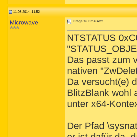
11.08.2014, 11:52
Microwave
Frage zu Emsisoft...
NTSTATUS 0xC0
"STATUS_OBJ
Das passt zum v
nativen "ZwDelet
Da versucht(e) d
BlitzBlank wohl 
unter x64-Kontext
Der Pfad \sysnat
er ist dafür da,