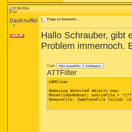
07.09.2014,
17:37
DasKnuffel
Frage zu Emsisoft...
Hallo Schrauber, gib
Problem immernoch. B
Code:
Alles auswählen
Aufklappen
ATTFilter
EAMClean

Removing detected objects now:

MoveFileOnReboot: sourceFile = "\??
RemoveFile: ZwDeleteFile failed: st