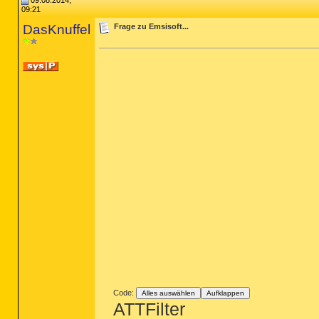
09.08.2014,
09:21
DasKnuffel
Frage zu Emsisoft...
Code:
Alles auswählen
Aufklappen
ATTFilter