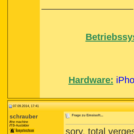
__________________
Betriebssy
Hardware:
iPh
07.09.2014, 17:41
schrauber
Frage zu Emsisoft...
the machine
TB-Ausbilder
sory, total verge