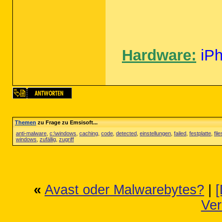
Hardware:
iP
Themen
zu Frage zu Emsisoft...
anti-malware
,
c:\windows
,
caching
,
code
,
detected
,
einstellungen
,
failed
,
festplatte
,
file
windows
,
zufällig
,
zugriff
«
Avast oder Malwarebytes?
|
Ver