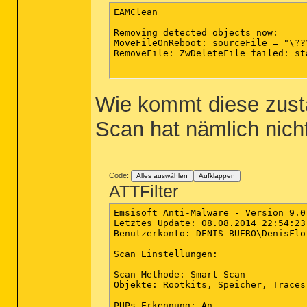
EAMClean

Removing detected objects now:

MoveFileOnReboot: sourceFile = "\??
RemoveFile: ZwDeleteFile failed: st
Wie kommt diese zusta
Scan hat nämlich nich
Code:
Alles auswählen
Aufklappen
ATTFilter
Emsisoft Anti-Malware - Version 9.0

Letztes Update: 08.08.2014 22:54:23

Benutzerkonto: DENIS-BUERO\DenisFlor
Scan Einstellungen:

Scan Methode: Smart Scan

Objekte: Rootkits, Speicher, Traces
PUPs-Erkennung: An
