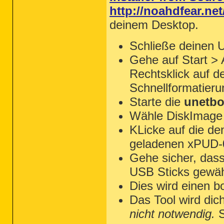
http://noahdfear.ne
deinem Desktop.
Schließe deinen 
Gehe auf Start > 
Rechtsklick auf d
Schnellformatieru
Starte die
unetbo
Wähle DiskImage
KLicke auf die d
geladenen xPUD-0
Gehe sicher, das
USB Sticks gewähl
Dies wird einen b
Das Tool wird dic
nicht notwendig.
S