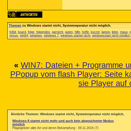
Themen
zu Windows startet nicht, Systemreperatur nicht möglich.
64bit
,
board
,
folge
,
folgendes
,
garnicht
,
guten
,
hilfe
,
hoffe
,
kurzer
,
laptop
,
liebe
,
maus
,
virsus
,
win64
,
windows
,
windows 7
,
windows startet nicht
,
windowsstart nicht möglich
«
WIN7: Dateien + Programme uns
PPopup vom flash Player: Seite ka
sie Player auf
Ähnliche Themen: Windows startet nicht, Systemreperatur nicht möglich.
Windows 8 startet nicht mehr und auch kein abgesicherter Modus
möglich
Plagegeister aller Art und deren Bekämpfung - 09.11.2015 (7)