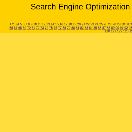
Search Engine Optimization 
1
2
3
4
5
6
7
8
9
10
11
12
13
14
15
16
17
18
19
20
21
22
23
24
25
26
27
28
29
30
31
3
66
67
68
69
70
71
72
73
74
75
76
77
78
79
80
81
82
83
84
85
86
87
88
89
90
91
92
9
120
121
122
123
1