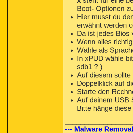
x
steht für eine b
Boot- Optionen z
Hier musst du de
erwähnt werden 
Da ist jedes Bios
Wenn alles richti
Wähle als Sprach
In xPUD wähle bi
sdb1 ? )
Auf diesem sollte
Doppelklick auf d
Starte den Rechne
Auf deinem USB St
Bitte hänge diese
_________________
--- Malware Removal