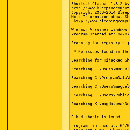
Shortcut Cleaner 1.3.2 by
hxxp://www.bleepingcompute
Copyright 2008-2014 Bleep
More Information about Sh
 hxxp://www.bleepingcompu
Windows Version: Windows 
Program started at: 04/07
Scanning for registry hija
 * No issues found in the
Searching for Hijacked Sho
Searching C:\Users\magdal
Searching C:\ProgramData\
Searching C:\Users\magdal
Searching C:\Users\Public
Searching K:\magdalena\Des
0 bad shortcuts found.

Program finished at: 04/0
Execution time: 0 hours(s