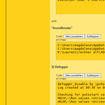
und
"foundthreats"
Code:
Alles auswählen
Aufklappen
ATTFilter
C:\Users\magdalena\AppData\Local\Temp\is
C:\Users\magdalena\AppData\Loc
K:\Laurenz\rechner alt\XDFSExtract.exe	a variant 
3) Defogger
Code:
Alles auswählen
Aufklappen
ATTFilter
defogger_disable by jpsho
Log created at 09:39 on 0
Checking for autostart val
HKCU\~\Run values retrieve
HKLM\~\Run values retrieve