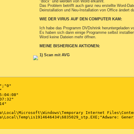
"docx" und werden von Word erkannt.
Das Problem betrifft auch ganz neu erstellte Word-Dat
Deinstallation und Neu-Installation von Office ändert d
WIE DER VIRUS AUF DEN COMPUTER KAM:
Ich habe das Programm DVDshrink heruntergeladen vo
Es haben sich dann einige Programme selbst installier
Word keine Dateien mehr öffnen.
MEINE BISHERIGEN AKTIONEN:
1) Scan mit AVG
;"0"



:04:08"

7:32"

4"

a\Local\Microsoft\Windows\Temporary Internet Files\Conte
a\Local\Temp\is1914646434\6835029_stp.EXE;"Adware: Gener