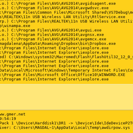
ww.gmer.net

:54:19

Pack 1 \Device\Harddisk1\DR1 -> \Device\Ide\IdeDeviceP2T
iver: C:\Users\MAGDAL~1\AppData\Local\Temp\awdirpow.sys
