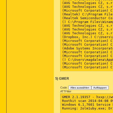
5) GMER
Code:
Alles auswählen
Aufklappen
ATTFilter
GMER 2.1.19357 - hxxp://w
Rootkit scan 2014-04-08 09
Windows 6.1.7601 Service 
Running: 2olm1uby.exe; Dr