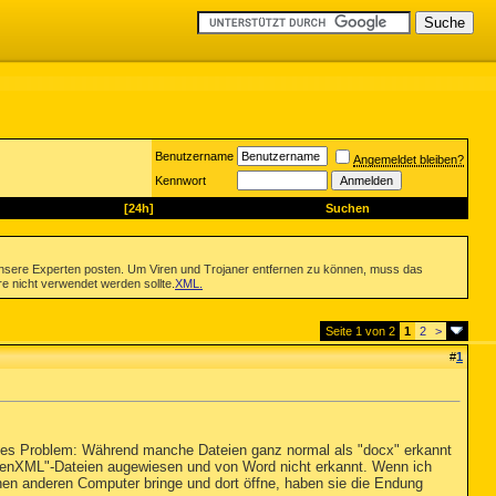
Benutzername
Angemeldet bleiben?
Kennwort
[24h]
Suchen
nsere Experten posten. Um Viren und Trojaner entfernen zu können, muss das
re nicht verwendet werden sollte.
XML
.
Seite 1 von 2
1
2
>
#
1
ndes Problem: Während manche Dateien ganz normal als "docx" erkannt
penXML"-Dateien augewiesen und von Word nicht erkannt. Wenn ich
inen anderen Computer bringe und dort öffne, haben sie die Endung