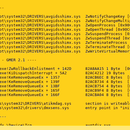
-

ot\system32\DRIVERS\avgidsshimx.sys  ZwNotifyChangeKey [0
ot\system32\DRIVERS\avgidsshimx.sys  ZwNotifyChangeMultip
ot\system32\DRIVERS\avgidsshimx.sys  ZwOpenProcess [0x90C
ot\system32\DRIVERS\avgidsshimx.sys  ZwOpenThread [0x90C0
ot\system32\DRIVERS\avgidsshimx.sys  ZwSuspendProcess [0x
ot\system32\DRIVERS\avgidsshimx.sys  ZwSuspendThread [0x9
ot\system32\DRIVERS\avgidsshimx.sys  ZwTerminateProcess [
ot\system32\DRIVERS\avgidsshimx.sys  ZwTerminateThread [0
ot\system32\DRIVERS\avgidsshimx.sys  ZwWriteVirtualMemory
 - GMER 2.1 ----

exe!ZwRollbackEnlistment + 142D      82A8AA15 1 Byte  [06
exe!KiDispatchInterrupt + 5A2        82AC4212 19 Bytes  
exe!KeRemoveQueueEx + 1357           82ACB6EC 8 Bytes  [
exe!KeRemoveQueueEx + 139F           82ACB734 4 Bytes  [1
exe!KeRemoveQueueEx + 13BF           82ACB754 4 Bytes  [
exe!KeRemoveQueueEx + 165F           82ACB9F4 8 Bytes  [
exe!KeRemoveQueueEx + 166F           82ACBA04 8 Bytes  [
                                     

s\system32\DRIVERS\atikmdag.sys      section is writeabl
s\system32\drivers\dmxsens.sys       entry point in "init
--

dx \Device\Tcp                       avgtdix.sys

dx \Device\Udp                       avgtdix.sys
