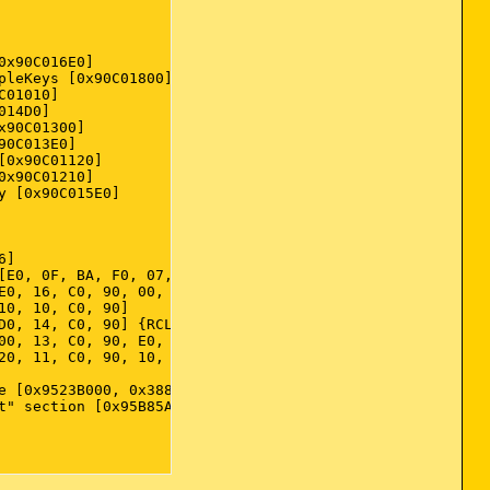
x90C016E0]

leKeys [0x90C01800]

01010]

14D0]

90C01300]

0C013E0]

0x90C01120]

x90C01210]

 [0x90C015E0]

]

[E0, 0F, BA, F0, 07, 73, 09, ...] {LOOPNZ 0x11; MOV EDX,
E0, 16, C0, 90, 00, 18, C0, ...]

0, 10, C0, 90]

D0, 14, C0, 90] {RCL BYTE [EAX+EAX*8], 0x1; NOP }

00, 13, C0, 90, E0, 13, C0, ...]

20, 11, C0, 90, 10, 12, C0, ...]

e [0x9523B000, 0x388539, 0xE8000020]

" section [0x95B85A00]
