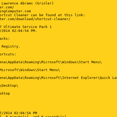
 Lawrence Abrams (Grinler)

r.com/

ingComputer.com

ortcut Cleaner can be found at this link:

ter.com/download/shortcut-cleaner/

7 Ultimate Service Pack 1

/2014 02:04:54 PM.

cks:

 Registry.

rtcuts:

ena\AppData\Roaming\Microsoft\Windows\Start Menu\

Microsoft\Windows\Start Menu\

ena\AppData\Roaming\Microsoft\Internet Explorer\Quick Lau
\Desktop\

ktop

7/2014 02:04:54 PM

), 0 minute(s), and 0 seconds(s)
