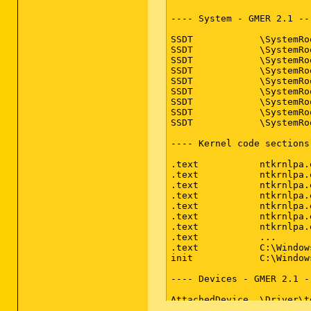
---- System - GMER 2.1 ---
SSDT            \SystemRo
SSDT            \SystemRo
SSDT            \SystemRo
SSDT            \SystemRo
SSDT            \SystemRo
SSDT            \SystemRo
SSDT            \SystemRo
SSDT            \SystemRo
SSDT            \SystemRo
---- Kernel code sections
.text           ntkrnlpa.
.text           ntkrnlpa.
.text           ntkrnlpa.
.text           ntkrnlpa.
.text           ntkrnlpa.
.text           ntkrnlpa.
.text           ntkrnlpa.
.text           ...      
.text           C:\Window
init            C:\Window
---- Devices - GMER 2.1 --
AttachedDevice  \Driver\t
AttachedDevice  \Driver\t