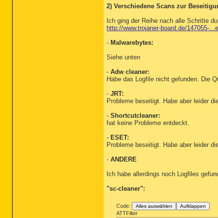
2) Verschiedene Scans zur Beseitigu
Ich ging der Reihe nach alle Schritte d
http://www.trojaner-board.de/147055-...
-
Malwarebytes:
Siehe unten
-
Adw cleaner:
Habe das Logfile nicht gefunden. Die Qu
-
JRT:
Probleme beseitigt. Habe aber leider di
-
Shortcutcleaner:
hat keine Probleme entdeckt.
-
ESET:
Probleme beseitigt. Habe aber leider di
-
ANDERE
Ich habe allerdings noch Logfiles gefun
"sc-cleaner":
Code:
Alles auswählen
Aufklappen
ATTFilter