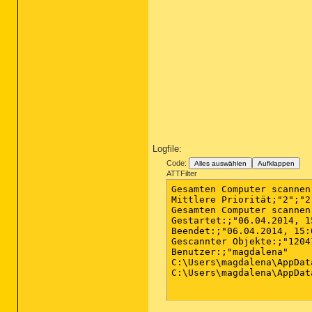
Logfile:
Code:
Alles auswählen
Aufklappen
ATTFilter
Gesamten Computer scannen

Mittlere Priorität;"2";"2"
Gesamten Computer scannen"
Gestartet:;"06.04.2014, 15
Beendet:;"06.04.2014, 15:0
Gescannter Objekte:;"12041
Benutzer:;"magdalena"

C:\Users\magdalena\AppDat
C:\Users\magdalena\AppDat