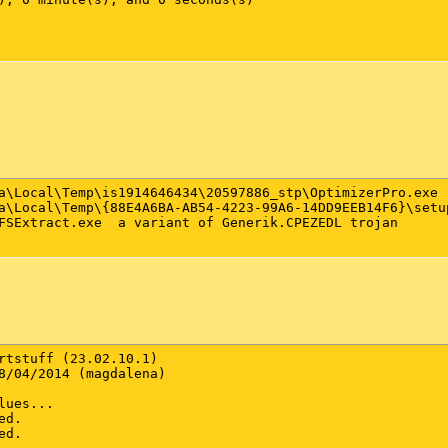
1914646434\20597886_stp\OptimizerPro.exe	a variant of Win32/SpeedingUpMyPC.H application

al\Temp\{88E4A6BA-AB54-4223-99A6-14DD9EEB14F6}\setup.exe	multiple th
of Generik.CPEZEDL trojan

rtstuff (23.02.10.1)

8/04/2014 (magdalena)

ues...

d.

d.
