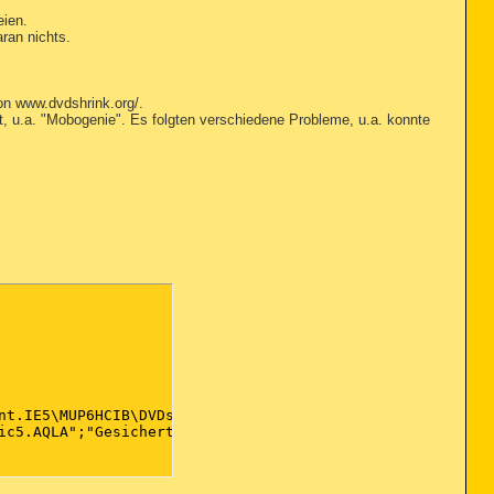
eien.
aran nichts.
n www.dvdshrink.org/.
t, u.a. "Mobogenie". Es folgten verschiedene Probleme, u.a. konnte
nt.IE5\MUP6HCIB\DVDshrink32setup_downloader-aVA1JFPi.exe
ic5.AQLA";"Gesichert";"Geheilt";"Mittel"
