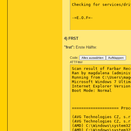
Checking for services/driv
-=E.O.F=-

4) FRST
"frst":
Erste Hälfte:
Code:
Alles auswählen
Aufklappen
ATTFilter
Scan result of Farbar Rec