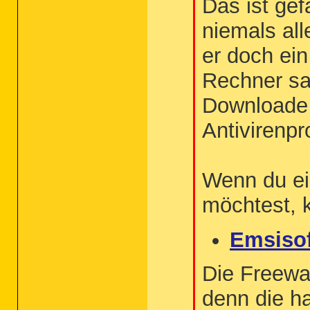
Das ist gef
niemals al
er doch ein
Rechner sa
Downloade u
Antivirenp
Wenn du ei
möchtest, 
Emsisof
Die Freewar
denn die ha