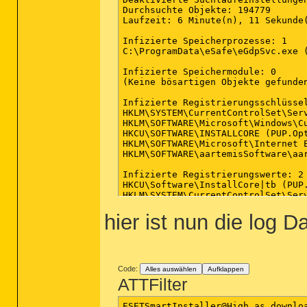
Durchsuchte Objekte: 194779

Laufzeit: 6 Minute(n), 11 Sekunde(
Infizierte Speicherprozesse: 1

C:\ProgramData\eSafe\eGdpSvc.exe (
Infizierte Speichermodule: 0

(Keine bösartigen Objekte gefunden
Infizierte Registrierungsschlüssel
HKLM\SYSTEM\CurrentControlSet\Ser
HKLM\SOFTWARE\Microsoft\Windows\C
HKCU\SOFTWARE\INSTALLCORE (PUP.Op
HKLM\SOFTWARE\Microsoft\Internet 
HKLM\SOFTWARE\aartemisSoftware\aa
Infizierte Registrierungswerte: 2

HKCU\Software\InstallCore|tb (PUP
HKLM\SYSTEM\CurrentControlSet\Ser
hier ist nun die log 
Infizierte Dateiobjekte der Regist
HKLM\SOFTWARE\Clients\StartMenuIn
HKLM\SOFTWARE\Clients\StartMenuIn
HKLM\SOFTWARE\Microsoft\Internet 
Infizierte Verzeichnisse: 2

Code:
Alles auswählen
Aufklappen
C:\Users\Keß\AppData\Roaming\aart
ATTFilter
C:\Users\Keß\AppData\Roaming\aart
ESETSmartInstaller@High as downloa