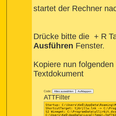
startet der Rechner na
Drücke bitte die
+ R Ta
Ausführen
Fenster.
Kopiere nun folgenden 
Textdokument
Code:
Alles auswählen
Aufklappen
ATTFilter
Startup: C:\Users\Keß\AppData\Roaming\M
ShortcutTarget: tj6rjllw.lnk -> C:\Prog
S2 Winmgmt; C:\ProgramData\wlljr6jt.dss
C:\Users\Keß\AppData\Local\Temp\~tmf742