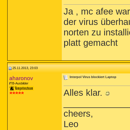
Ja , mc afee wa
der virus überha
norten zu instal
platt gemacht
25.11.2013, 23:03
aharonov
Interpol Virus blockiert Laptop
TB-Ausbilder
Alles klar.
_____________
cheers,
Leo