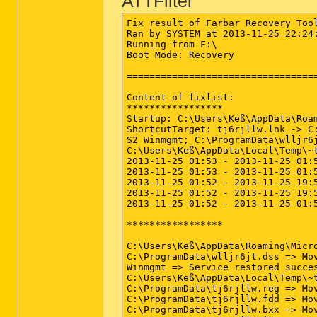
ATTFilter
Fix result of Farbar Recovery Tool
Ran by SYSTEM at 2013-11-25 22:24:
Running from F:\

Boot Mode: Recovery

==================================
Content of fixlist:

*****************

Startup: C:\Users\Keß\AppData\Roa
ShortcutTarget: tj6rjllw.lnk -> C:
S2 Winmgmt; C:\ProgramData\wlljr6j
C:\Users\Keß\AppData\Local\Temp\~t
2013-11-25 01:53 - 2013-11-25 01:5
2013-11-25 01:53 - 2013-11-25 01:5
2013-11-25 01:52 - 2013-11-25 19:5
2013-11-25 01:52 - 2013-11-25 19:5
2013-11-25 01:52 - 2013-11-25 01:
*****************

C:\Users\Keß\AppData\Roaming\Micr
C:\ProgramData\wlljr6jt.dss => Mov
Winmgmt => Service restored succes
C:\Users\Keß\AppData\Local\Temp\~t
C:\ProgramData\tj6rjllw.reg => Mov
C:\ProgramData\tj6rjllw.fdd => Mov
C:\ProgramData\tj6rjllw.bxx => Mov