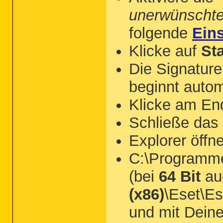
unerwünscht
folgende
Ein
Klicke auf
St
Die Signatur
beginnt autom
Klicke am En
Schließe das
Explorer öffn
C:\Programme
(bei
64 Bit
au
(x86)
\Eset\Es
und mit Deine