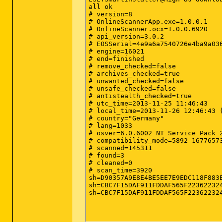
Infizierte Dateien: 12

all ok

C:\ProgramData\eSafe\eGdpSvc.exe (
# version=8

C:\Users\Keß\Desktop\DownloadAcce
# OnlineScannerApp.exe=1.0.0.1

C:\Users\Keß\AppData\Local\Temp\w
# OnlineScanner.ocx=1.0.0.6920

C:\Users\Keß\AppData\Local\Temp\f
# api_version=3.0.2

C:\Users\Keß\AppData\Local\Temp\i
# EOSSerial=4e9a6a7540726e4ba9a036
C:\Users\Keß\AppData\Local\Temp\i
# engine=16021

C:\Windows\Temp\wlljr6jt.dss (Tro
# end=finished

C:\Windows\System32\roboot.exe (P
# remove_checked=false

C:\Users\Keß\AppData\Roaming\aart
# archives_checked=true

C:\Users\Keß\AppData\Roaming\aart
# unwanted_checked=false

C:\Users\Keß\AppData\Roaming\aart
# unsafe_checked=false

C:\Users\Keß\AppData\Roaming\aart
# antistealth_checked=true

# utc_time=2013-11-25 11:46:43

(Ende)

# local_time=2013-11-26 12:46:43 (
# country="Germany"

# lang=1033

# osver=6.0.6002 NT Service Pack 2
# compatibility_mode=5892 16776573
# scanned=145311

# found=3

# cleaned=0

# scan_time=3920

sh=D90357A9E8E4BE5EE7E9EDC118F883
sh=CBC7F15DAF911FDDAF565F22362232
sh=CBC7F15DAF911FDDAF565F22362232