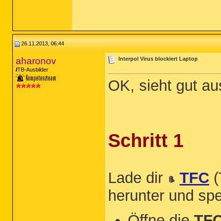
26.11.2013, 06:44
aharonov
Interpol Virus blockiert Laptop
TB-Ausbilder
OK, sieht gut au
Schritt 1
Lade dir
TFC
(
herunter und sp
Öffne die
TFC