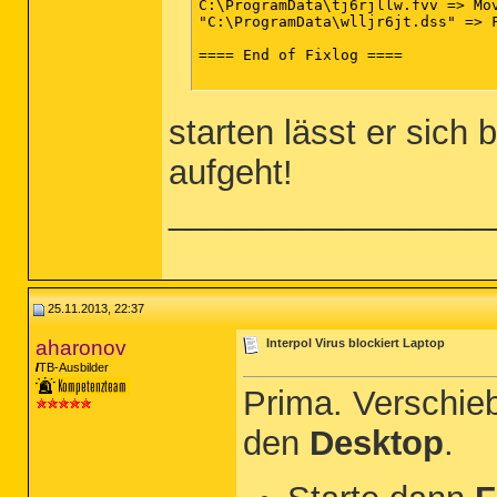
C:\ProgramData\tj6rjllw.fvv => Mov
"C:\ProgramData\wlljr6jt.dss" => F
==== End of Fixlog ====

starten lässt er sich 
aufgeht!
_________________
25.11.2013, 22:37
aharonov
Interpol Virus blockiert Laptop
TB-Ausbilder
Prima. Verschieb
den
Desktop
.