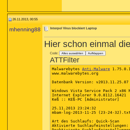
26.11.2013, 00:55
mhenning88
Interpol Virus blockiert Laptop
Hier schon einmal die
Code:
Alles auswählen
Aufklappen
ATTFilter
Malwarebytes 
Anti-Malware
 1.75.0.1
www.malwarebytes.org

Datenbank Version: v2013.11.25.07

Windows Vista Service Pack 2 x86 N
Internet Explorer 9.0.8112.16421

Keß :: KEß-PC [Administrator]

25.11.2013 23:24:32

mbam-log-2013-11-25 (23-24-32).txt
Art des Suchlaufs: Quick-Scan

Aktivierte Suchlaufeinstellungen:
Deaktivierte Suchlaufeinstellungen