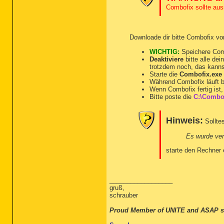
Combofix sollte au
Downloade dir bitte Combofix v
WICHTIG:
Speichere Com
Deaktiviere
bitte alle de
trotzdem noch, das kannst 
Starte die
Combofix.exe
Während Combofix läuft b
Wenn Combofix fertig ist, 
Bitte poste die
C:\Combof
Hinweis:
Sollte
Es wurde ver
starte den Rechner 
__________________
gruß,
schrauber
Proud Member of UNITE and ASAP s