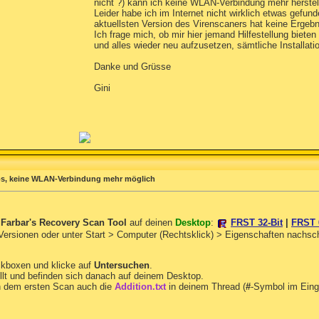
nicht ?) kann ich keine WLAN-Verbindung mehr herstell
Leider habe ich im Internet nicht wirklich etwas gefu
aktuellsten Version des Virenscaners hat keine Ergebn
Ich frage mich, ob mir hier jemand Hilfestellung biete
und alles wieder neu aufzusetzen, sämtliche Installat
Danke und Grüsse
Gini
s, keine WLAN-Verbindung mehr möglich
n
Farbar's Recovery Scan Tool
auf deinen
Desktop
:
FRST 32-Bit
|
FRST 
 Versionen oder unter Start > Computer (Rechtsklick) > Eigenschaften nachs
ckboxen und klicke auf
Untersuchen
.
llt und befinden sich danach auf deinem Desktop.
 dem ersten Scan auch die
Addition.txt
in deinem Thread (
#
-Symbol im Eing