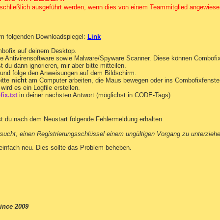
sschließlich ausgeführt werden, wenn dies von einem Teammitglied angewiese
om folgenden Downloadspiegel:
Link
bofix auf deinem Desktop.
ine Antivirensoftware sowie Malware/Spyware Scanner. Diese können Combofi
du dann ignorieren, mir aber bitte mitteilen.
und folge den Anweisungen auf dem Bildschirm.
itte
nicht
am Computer arbeiten, die Maus bewegen oder ins Combofixfenster
wird es ein Logfile erstellen.
ix.txt
in deiner nächsten Antwort (möglichst in CODE-Tags).
st du nach dem Neustart folgende Fehlermeldung erhalten
sucht, einen Registrierungsschlüssel einem ungültigen Vorgang zu unterzieh
einfach neu. Dies sollte das Problem beheben.
ince 2009