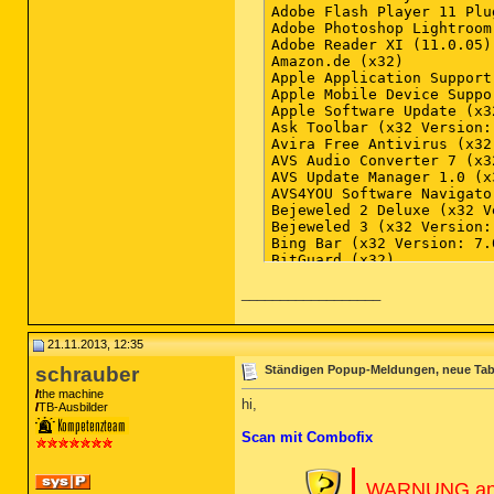
__________________
21.11.2013, 12:35
schrauber
Ständigen Popup-Meldungen, neue Tab
the machine
hi,
TB-Ausbilder
Scan mit Combofix
WARNUNG an 