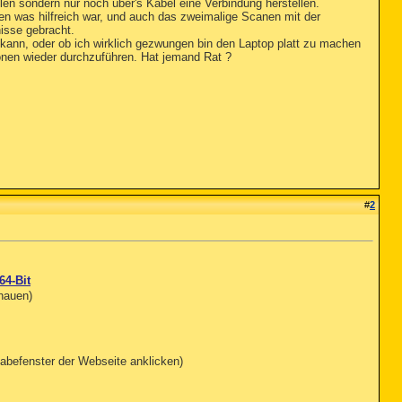
en sondern nur noch über's Kabel eine Verbindung herstellen.
nden was hilfreich war, und auch das zweimalige Scanen mit der
isse gebracht.
n kann, oder ob ich wirklich gezwungen bin den Laptop platt zu machen
ionen wieder durchzuführen. Hat jemand Rat ?
#
2
64-Bit
chauen)
abefenster der Webseite anklicken)