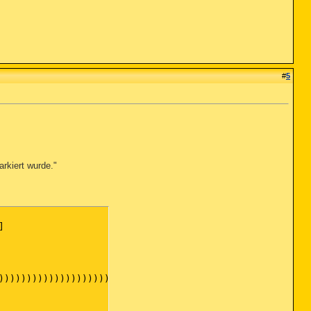
#
5
rkiert wurde."