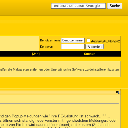
Benutzername
Angemeldet bleiben?
Kennwort
[24h]
Suchen
helfen die Malware zu entfernen oder Unerwünschte Software zu deinstallieren bzw. zu
#
1
ändigen Popup-Meldungen wie "Ihre PC-Leistung ist schwach..." "...
. Es öffnen sich ständig neue Fenster mit irgendwelchen Meldungen, oder
eite von Firefox wird dauernd übersteuert, seit kurzem (Zufall oder