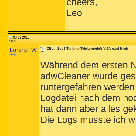
cheers,
Leo
08.09.2013,
18:15
Lorenz_W
ZBot / ZeuS Trojaner Telekombrief; VISA-card Hack
Während dem ersten N
adwCleaner wurde gesa
runtergefahren werden
Logdatei nach dem ho
hat dann aber alles ge
Die Logs musste ich w