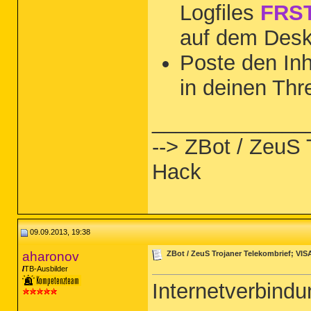
Logfiles
FRST
auf dem Desk
Poste den Inha
in deinen Thr
_____________
--> ZBot / ZeuS 
Hack
09.09.2013, 19:38
aharonov
ZBot / ZeuS Trojaner Telekombrief; VIS
TB-Ausbilder
Internetverbindu