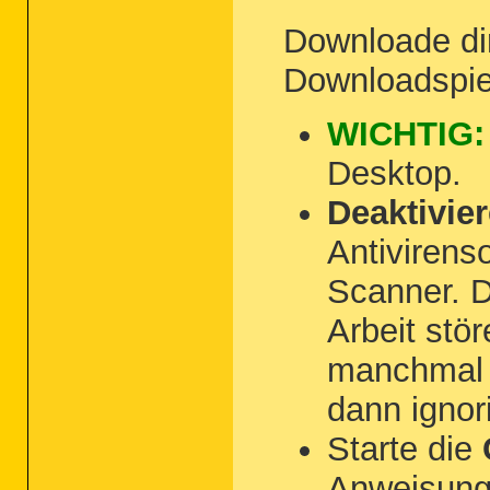
Downloade di
Downloadspie
WICHTIG:
Desktop.
Deaktivie
Antivirens
Scanner. D
Arbeit stö
manchmal 
dann ignori
Starte die
Anweisung