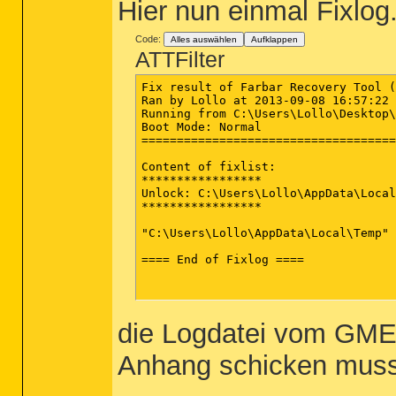
Hier nun einmal Fixlog.
Code:
Alles auswählen
Aufklappen
ATTFilter
Fix result of Farbar Recovery Tool (
Ran by Lollo at 2013-09-08 16:57:22 
Running from C:\Users\Lollo\Desktop\
Boot Mode: Normal

====================================
Content of fixlist:

*****************

Unlock: C:\Users\Lollo\AppData\Local
*****************

"C:\Users\Lollo\AppData\Local\Temp" 
==== End of Fixlog ====

die Logdatei vom GMERs
Anhang schicken muss