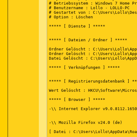
# Betriebssystem : Windows 7 Home Pr
# Benutzername : Lollo - LOLLO-PC

# Gestartet von : C:\Users\Lollo\Des
# Option : Löschen

***** [ Dienste ] *****

***** [ Dateien / Ordner ] *****

Ordner Gelöscht : C:\Users\Lollo\App
Ordner Gelöscht : C:\Users\Lollo\App
Datei Gelöscht : C:\Users\Lollo\AppD
***** [ Verknüpfungen ] *****

***** [ Registrierungsdatenbank ] **
Wert Gelöscht : HKCU\Software\Micros
***** [ Browser ] *****

-\\ Internet Explorer v9.0.8112.1650
-\\ Mozilla Firefox v24.0 (de)

[ Datei : C:\Users\Lollo\AppData\Roa