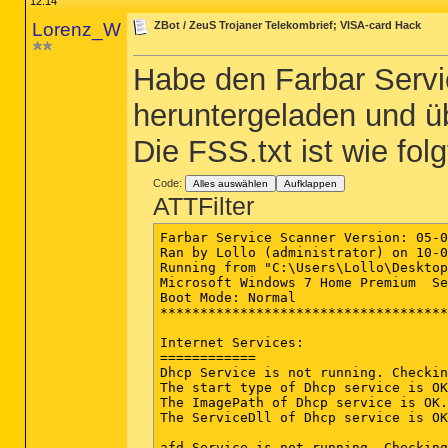
12:14
Lorenz_W
ZBot / ZeuS Trojaner Telekombrief; VISA-card Hack
Habe den Farbar Serv
heruntergeladen und üb
Die FSS.txt ist wie folg
Code:
Alles auswählen
Aufklappen
ATTFilter
Farbar Service Scanner Version: 05-0
Ran by Lollo (administrator) on 10-0
Running from "C:\Users\Lollo\Desktop
Microsoft Windows 7 Home Premium  Se
Boot Mode: Normal

************************************
Internet Services:

============

Dhcp Service is not running. Checkin
The start type of Dhcp service is OK
The ImagePath of Dhcp service is OK.

The ServiceDll of Dhcp service is OK
afd Service is not running. Checking