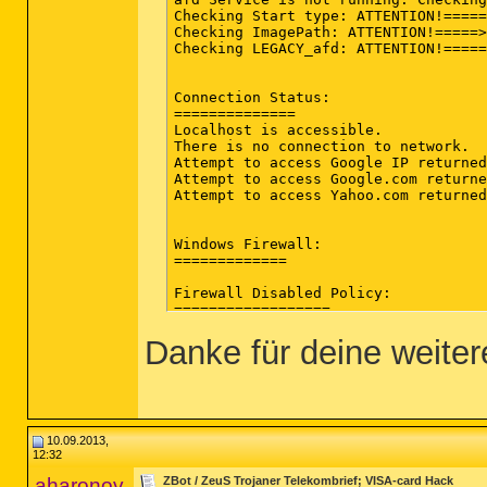
Checking Start type: ATTENTION!=====
Checking ImagePath: ATTENTION!=====>
Checking LEGACY_afd: ATTENTION!=====
Connection Status:

==============

Localhost is accessible.

There is no connection to network.

Attempt to access Google IP returned
Attempt to access Google.com returne
Attempt to access Yahoo.com returned
Windows Firewall:

=============

Firewall Disabled Policy: 

==================

Danke für deine weitere
System Restore:

============

System Restore Disabled Policy: 

========================

10.09.2013,
12:32
Action Center:

aharonov
ZBot / ZeuS Trojaner Telekombrief; VISA-card Hack