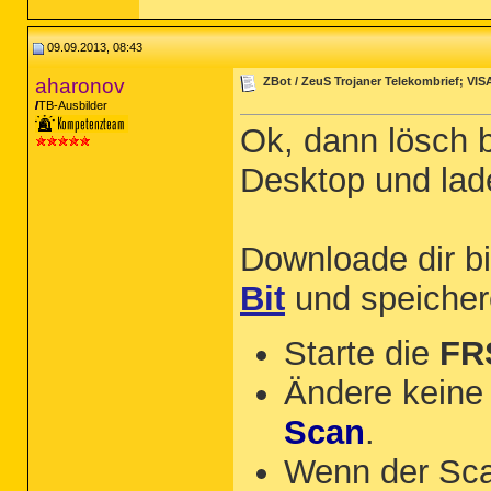
09.09.2013, 08:43
aharonov
ZBot / ZeuS Trojaner Telekombrief; VIS
TB-Ausbilder
Ok, dann lösch b
Desktop und lade
Downloade dir b
Bit
und speicher
Starte die
FR
Ändere keine 
Scan
.
Wenn der Sca