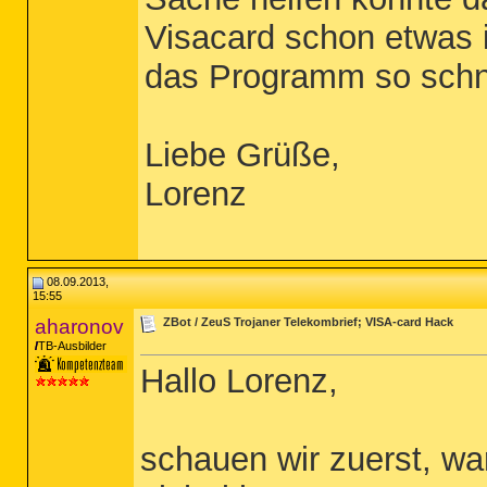
Visacard schon etwas i
das Programm so schne
Liebe Grüße,
Lorenz
08.09.2013,
15:55
aharonov
ZBot / ZeuS Trojaner Telekombrief; VISA-card Hack
TB-Ausbilder
Hallo Lorenz,
schauen wir zuerst, 