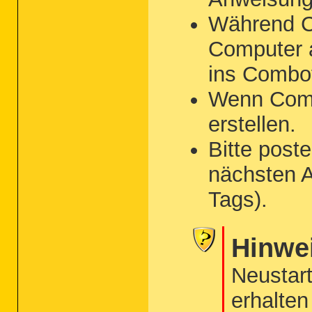
Während Co
Computer 
ins Combof
Wenn Combof
erstellen.
Bitte post
nächsten A
Tags).
Hinwe
Neustar
erhalten