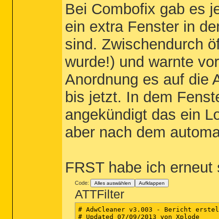
Bei Combofix gab es je
ein extra Fenster in 
sind. Zwischendurch öf
wurde!) und warnte vo
Anordnung es auf die A
bis jetzt. In dem Fens
angekündigt das ein Lo
aber nach dem automat
FRST habe ich erneut 
Code:
Alles auswählen
Aufklappen
ATTFilter
# AdwCleaner v3.003 - Bericht erstel
# Updated 07/09/2013 von Xplode
