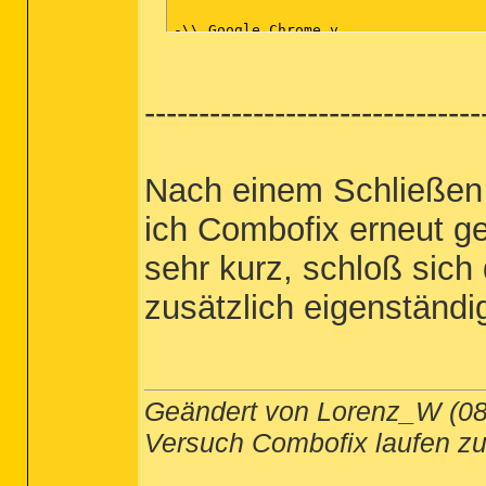
-\\ Google Chrome v

[ Datei : C:\Users\Lollo\AppData\Loc
-------------------------------
*************************

AdwCleaner[R0].txt - [103136 octets]
AdwCleaner[R1].txt - [1456 octets] -
AdwCleaner[S0].txt - [99933 octets] 
Nach einem Schließen
AdwCleaner[S1].txt - [1379 octets] -
ich Combofix erneut ge
########## EOF - C:\AdwCleaner\AdwCl
sehr kurz, schloß sich 
zusätzlich eigenständ
Geändert von Lorenz_W (0
Versuch Combofix laufen zu