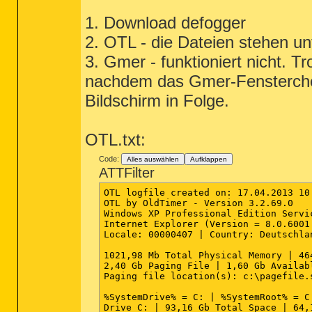
1. Download defogger
2. OTL - die Dateien stehen un
3. Gmer - funktioniert nicht. 
nachdem das Gmer-Fensterche
Bildschirm in Folge.
OTL.txt:
Code:
Alles auswählen
Aufklappen
ATTFilter
OTL logfile created on: 17.04.2013 10:
OTL by OldTimer - Version 3.2.69.0   
Windows XP Professional Edition Servi
Internet Explorer (Version = 8.0.6001.
Locale: 00000407 | Country: Deutschla
1021,98 Mb Total Physical Memory | 46
2,40 Gb Paging File | 1,60 Gb Availab
Paging file location(s): c:\pagefile.
%SystemDrive% = C: | %SystemRoot% = C
Drive C: | 93,16 Gb Total Space | 64,