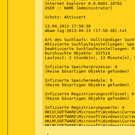
Internet Explorer 8.0.6001.18702

USER :: NAME [Administrator]

Schutz: Aktiviert

13.04.2013 17:50:38

mbam-log-2013-04-13 (17-50-38).txt

Art des Suchlaufs: Vollständiger Suchl
Aktivierte Suchlaufeinstellungen: Spe
Deaktivierte Suchlaufeinstellungen: P2
Durchsuchte Objekte: 337514

Laufzeit: 2 Stunde(n), 13 Minute(n), 5
Infizierte Speicherprozesse: 0

(Keine bösartigen Objekte gefunden)

Infizierte Speichermodule: 0

(Keine bösartigen Objekte gefunden)

Infizierte Registrierungsschlüssel: 0

(Keine bösartigen Objekte gefunden)

Infizierte Registrierungswerte: 4

HKCU\SOFTWARE\Microsoft\Windows\Curre
HKCU\SOFTWARE\Microsoft\Windows\Curre
HKLM\SOFTWARE\Microsoft\Windows\Curre
HKLM\SOFTWARE\Microsoft\Windows\Curre
\anwendungsdaten\system32\csrss.exe -