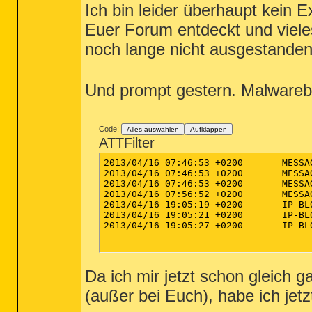
Ich bin leider überhaupt kein 
(Keine bösartigen Objekte gefunden)

Euer Forum entdeckt und viele
(Ende)

noch lange nicht ausgestanden i
Und prompt gestern. Malwareby
Code:
Alles auswählen
Aufklappen
ATTFilter
2013/04/16 07:46:53 +0200	MESSAGE	Starting protection

2013/04/16 07:46:53 +0200	MESSAGE	Protection started successfully

2013/04/16 07:46:53 +0200	MESSAGE	Starting IP protection

2013/04/16 07:56:52 +0200	MESSAGE	IP Protection started successfully

2013/04/16 19:05:19 +0200	IP-BLOCK	212.162.13.230 (Type: outgoing)

2013/04/16 19:05:21 +0200	IP-BLOCK	212.162.13.230 (Type: outgoing)

2013/04/16 19:05:27 +0200	IP-BLOCK	212.162.13.230 (Type: outgoing)

Da ich mir jetzt schon gleich 
(außer bei Euch), habe ich je