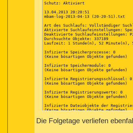
Schutz: Aktiviert

13.04.2013 20:20:51

mbam-log-2013-04-13 (20-20-51).txt

Art des Suchlaufs: Vollständiger Suchl
Aktivierte Suchlaufeinstellungen: Spe
Deaktivierte Suchlaufeinstellungen: P2
Durchsuchte Objekte: 337189

Laufzeit: 1 Stunde(n), 52 Minute(n), 5
Infizierte Speicherprozesse: 0

(Keine bösartigen Objekte gefunden)

Infizierte Speichermodule: 0

(Keine bösartigen Objekte gefunden)

Infizierte Registrierungsschlüssel: 0

(Keine bösartigen Objekte gefunden)

Infizierte Registrierungswerte: 0

(Keine bösartigen Objekte gefunden)

Infizierte Dateiobjekte der Registrier
(Keine bösartigen Objekte gefunden)

Die Folgetage verliefen ebenfall
Infizierte Verzeichnisse: 0

(Keine bösartigen Objekte gefunden)

Infizierte Dateien: 0
