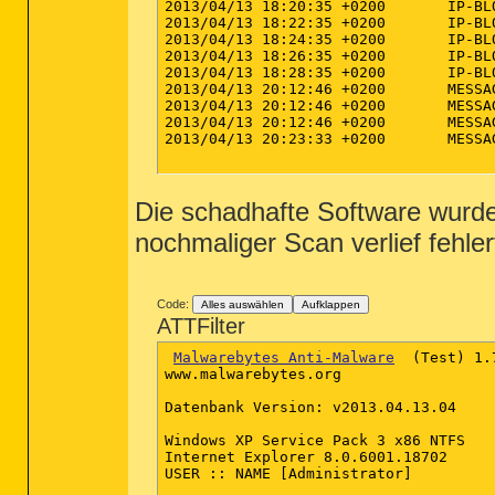
2013/04/13 18:20:35 +0200	IP-BLOCK	93.190.139.124 (Type: incoming)

2013/04/13 18:22:35 +0200	IP-BLOCK	93.190.139.124 (Type: incoming)

2013/04/13 18:24:35 +0200	IP-BLOCK	93.190.139.124 (Type: incoming)

2013/04/13 18:26:35 +0200	IP-BLOCK	93.190.139.124 (Type: incoming)

2013/04/13 18:28:35 +0200	IP-BLOCK	93.190.139.124 (Type: incoming)

2013/04/13 20:12:46 +0200	MESSAGE	Starting protection

2013/04/13 20:12:46 +0200	MESSAGE	Protection started successfully

2013/04/13 20:12:46 +0200	MESSAGE	Starting IP protection

2013/04/13 20:23:33 +0200	MESSAGE	IP Protection started successfully

Die schadhafte Software wurde
nochmaliger Scan verlief fehlerf
Code:
Alles auswählen
Aufklappen
ATTFilter
Malwarebytes Anti-Malware
  (Test) 1.
www.malwarebytes.org

Datenbank Version: v2013.04.13.04

Windows XP Service Pack 3 x86 NTFS

Internet Explorer 8.0.6001.18702

USER :: NAME [Administrator]
