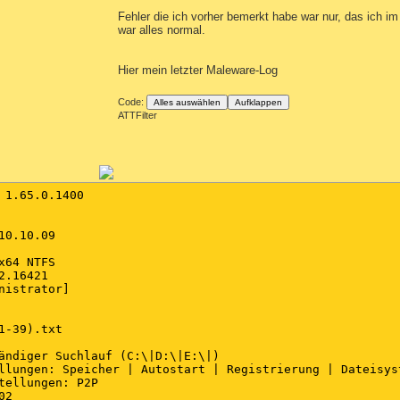
Fehler die ich vorher bemerkt habe war nur, das ich im 
war alles normal.
Hier mein letzter Maleware-Log
Code:
Alles auswählen
Aufklappen
ATTFilter
 1.65.0.1400

0.10.09

64 NTFS

.16421

nistrator]

1-39).txt

ändiger Suchlauf (C:\|D:\|E:\|)

llungen: Speicher | Autostart | Registrierung | Dateisys
tellungen: P2P

2
