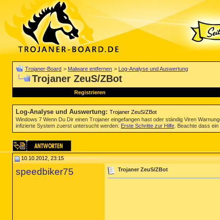
Trojaner-Board
>
Malware entfernen
>
Log-Analyse und Auswertung
Trojaner ZeuS/ZBot
Registrieren
Log-Analyse und Auswertung
:
Trojaner ZeuS/ZBot
Windows 7 Wenn Du Dir einen Trojaner eingefangen hast oder ständig Viren Warnun
infizierte System zuerst untersucht werden:
Erste Schritte zur Hilfe
. Beachte dass ein 
10.10.2012, 23:15
speedbiker75
Trojaner ZeuS/ZBot