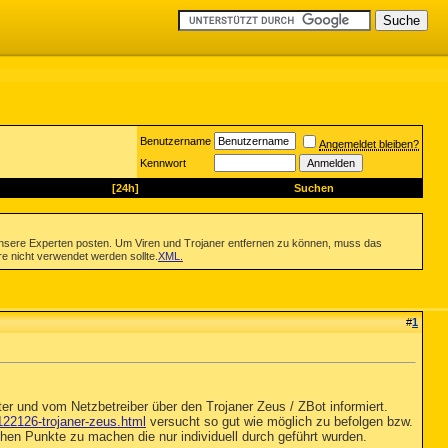
Benutzername
Angemeldet bleiben?
Kennwort
[24h]
Suchen
nsere Experten posten. Um Viren und Trojaner entfernen zu können, muss das
re nicht verwendet werden sollte.
XML
.
#
1
er und vom Netzbetreiber über den Trojaner Zeus / ZBot informiert.
/122126-trojaner-zeus.html
versucht so gut wie möglich zu befolgen bzw.
ichen Punkte zu machen die nur individuell durch geführt wurden.