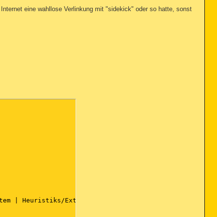
Internet eine wahllose Verlinkung mit "sidekick" oder so hatte, sonst
tem | Heuristiks/Extra | HeuristiKs/Shuriken | PUP | PUM
