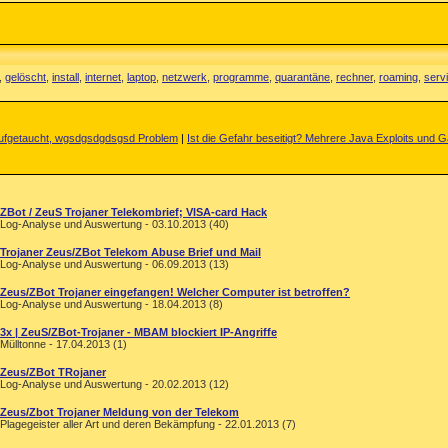
,
gelöscht
,
install
,
internet
,
laptop
,
netzwerk
,
programme
,
quarantäne
,
rechner
,
roaming
,
serv
 aufgetaucht, wgsdgsdgdsgsd Problem
|
Ist die Gefahr beseitigt? Mehrere Java Exploits und 
ZBot / ZeuS Trojaner Telekombrief; VISA-card Hack
Log-Analyse und Auswertung - 03.10.2013 (40)
Trojaner Zeus/ZBot Telekom Abuse Brief und Mail
Log-Analyse und Auswertung - 06.09.2013 (13)
Zeus/ZBot Trojaner eingefangen! Welcher Computer ist betroffen?
Log-Analyse und Auswertung - 18.04.2013 (8)
3x | ZeuS/ZBot-Trojaner - MBAM blockiert IP-Angriffe
Mülltonne - 17.04.2013 (1)
Zeus/ZBot TRojaner
Log-Analyse und Auswertung - 20.02.2013 (12)
Zeus/Zbot Trojaner Meldung von der Telekom
Plagegeister aller Art und deren Bekämpfung - 22.01.2013 (7)