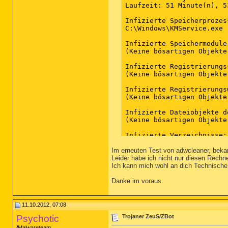
Laufzeit: 51 Minute(n), 5
Infizierte Speicherprozess
C:\Windows\KMService.exe 
Infizierte Speichermodule:
(Keine bösartigen Objekte
Infizierte Registrierungs
(Keine bösartigen Objekte
Infizierte Registrierungsw
(Keine bösartigen Objekte
Infizierte Dateiobjekte d
(Keine bösartigen Objekte
Infizierte Verzeichnisse: 
(Keine bösartigen Objekte
Im erneuten Test von adwcleaner, beka
Leider habe ich nicht nur diesen Rechn
Infizierte Dateien: 2

Ich kann mich wohl an dich Technische 
C:\Windows\KMService.exe 
D:\Alte_platte\gartmann\D
Danke im voraus.
11.10.2012, 07:08
Psychotic
Trojaner ZeuS/ZBot
Malwareteam