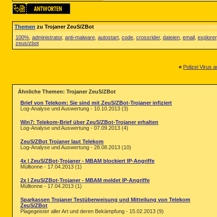
Themen
zu Trojaner ZeuS/ZBot
100%
,
administrator
,
anti-malware
,
autostart
,
code
,
crossrider
,
dateien
,
email
,
explorer
zeus/zbot
«
Polizei Virus
Ähnliche Themen: Trojaner ZeuS/ZBot
Brief von Telekom: Sie sind mit ZeuS/ZBot-Trojaner infiziert
Log-Analyse und Auswertung - 10.10.2013 (3)
Win7: Telekom-Brief über ZeuS/ZBot-Trojaner erhalten
Log-Analyse und Auswertung - 07.09.2013 (4)
ZeuS/ZBot Trojaner laut Telekom
Log-Analyse und Auswertung - 28.08.2013 (10)
4x | ZeuS/ZBot-Trojaner - MBAM blockiert IP-Angriffe
Mülltonne - 17.04.2013 (1)
2x | ZeuS/ZBot-Trojaner - MBAM meldet IP-Angriffe
Mülltonne - 17.04.2013 (1)
Sparkassen Trojaner Testüberweisung und Mitteilung von Telekom
ZeuS/ZBot
Plagegeister aller Art und deren Bekämpfung - 15.02.2013 (9)