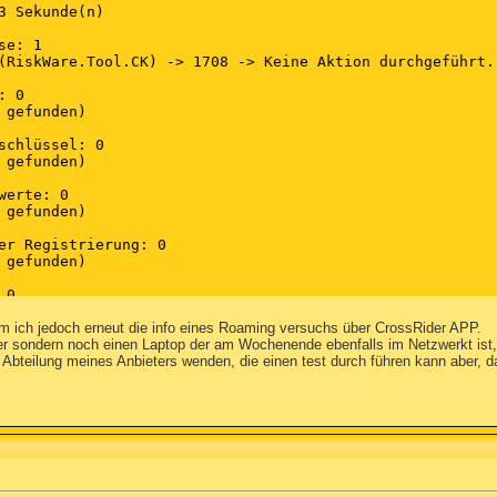
3 Sekunde(n)

e: 1

(RiskWare.Tool.CK) -> 1708 -> Keine Aktion durchgeführt.

 0

 gefunden)

schlüssel: 0

 gefunden)

erte: 0

 gefunden)

er Registrierung: 0

 gefunden)

0

 gefunden)

m ich jedoch erneut die info eines Roaming versuchs über CrossRider APP.
er sondern noch einen Laptop der am Wochenende ebenfalls im Netzwerkt ist,
Abteilung meines Anbieters wenden, die einen test durch führen kann aber, da
(RiskWare.Tool.CK) -> Keine Aktion durchgeführt.

_Platte\ALTE-FESTPLATTE\install Programme\internet tools