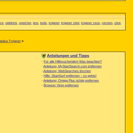
ice
,
sidekick
,
speicher
,
test
,
tools
,
trojaner
,
trojaner zbot
,
trojaner zeus
,
version
,
zbot
,
Gataka Trojaner
»
Anleitungen und Tipps
-
Für alle Hilfesuchenden! Was beachten?
-
Anleitung: MyStartSearch.com entfernen
-
Anleitung: WebSearches löschen
-
Hilfe: iStartSurf entfernen – so gehts!
-
Anleitung: Omiga Plus richtig entfernen
-
Browser Viren entfernen