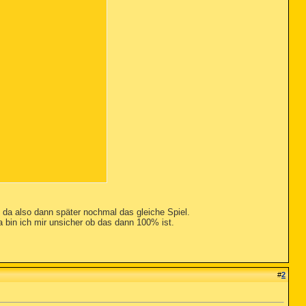
 da also dann später nochmal das gleiche Spiel.
 bin ich mir unsicher ob das dann 100% ist.
\gozilla33.exe (Adware.Aureate) -> Erfolgreich gelöscht u
#
2