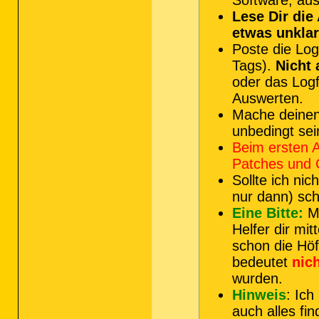
Lese Dir die
etwas unklar
Poste die Log
Tags).
Nicht
oder das Logf
Auswerten.
Mache deinen
unbedingt se
Beim ersten 
Patches und C
Sollte ich ni
nur dann) sch
Eine Bitte:
Ma
Helfer dir mit
schon die Hö
bedeutet
nic
wurden.
Hinweis
: Ich
auch alles fi