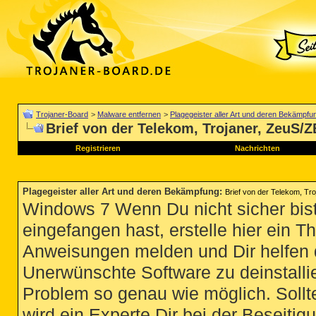
Trojaner-Board
>
Malware entfernen
>
Plagegeister aller Art und deren Bekämpfu
Brief von der Telekom, Trojaner, ZeuS/ZB
Registrieren
Nachrichten
Plagegeister aller Art und deren Bekämpfung
:
Brief von der Telekom, Troj
Windows 7 Wenn Du nicht sicher bist
eingefangen hast, erstelle hier ein T
Anweisungen melden und Dir helfen 
Unerwünschte Software zu deinstallie
Problem so genau wie möglich. Sollte
wird ein Experte Dir bei der Beseitigu