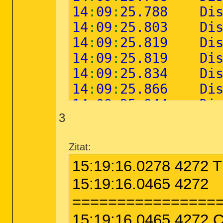
14
:
09
:
25.788 Di
14
:
09
:
25.803 Disk
14
:
09
:
25.819 Disk
14
:
09
:
25.819 Disk
14
:
09
:
25.834 Disk
14
:
09
:
25.866 Disk
14
:
09
:
25.944 Disk
3
14
:
09
:
58.669 Serv
14
:
10
:
25.708 Modu
Zitat:
14
:
10
:
25.708 Dis
15:19:16.0278 4272 TD
14
:
10
:
25.724 nto
14
:
10
:
25.740 1 n
15:19:16.0465 4272
14
:
10
:
25.740 3 C
================
14
:
10
:
25.755 5 x
15:19:16.0465 4272 Cu