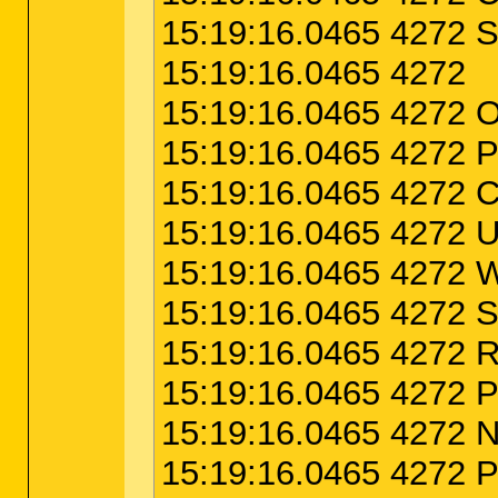
14
:
10
:
25.755 7 A
15:19:16.0465 4272 S
14
:
10
:
26.802 AVAS
15:19:16.0465 4272
14
:
10
:
48.728 AVAS
15:19:16.0465 4272 O
14
:
18
:
27.798 AVAS
14
:
18
:
55.021 AVAS
15:19:16.0465 4272 P
14
:
25
:
17.985 AVAS
15:19:16.0465 4272
14
:
27
:
13.869 Scan
15:19:16.0465 4272 
15
:
16
:
27.769 Disk
15:19:16.0465 4272 W
15
:
16
:
27.769 The 
15:19:16.0465 4272 S
15:19:16.0465 4272
15:19:16.0465 4272 Pr
15:19:16.0465 4272 N
15:19:16.0465 4272 P