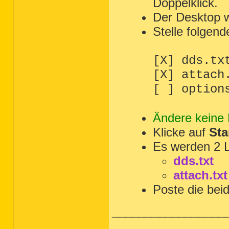
Doppelklick.
Der Desktop w
Stelle folgend
[X] dds.tx
[X] attach
[ ] option
Ändere keine 
Klicke auf
Sta
Es werden 2 L
dds.txt
attach.txt
Poste die bei
_________________