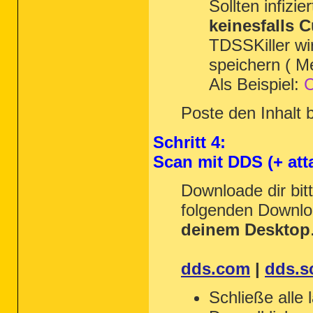
Sollten infiz
keinesfalls C
TDSSKiller wi
speichern ( Me
Als Beispiel:
C
Poste den Inhalt b
Schritt 4:
Scan mit DDS (+ att
Downloade dir bit
folgenden Downloa
deinem Desktop
dds.com
|
dds.s
Schließe alle