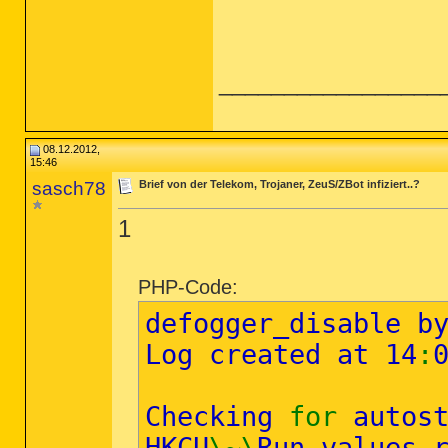
_________________
08.12.2012,
15:46
sasch78
Brief von der Telekom, Trojaner, ZeuS/ZBot infiziert..?
1
PHP-Code:
defogger_disable b
Log created at 14
:
Checking
for
autos
HKCU
\~\
Run values 