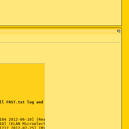
#
3
ll FRST.txt log and an extra Addition.txt log.