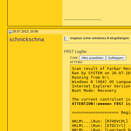
__________________
26.07.2013, 10:06
schnickschna
trojaner unter windows 8 eingefangen
FRST Logfile:
Code:
Alles auswählen
Aufklappen
ATTFilter
Scan result of Farbar Rec
Ran by SYSTEM on 26-07-20
Running from D:\

Windows 8 (X64) OS Langua
Internet Explorer Version 
Boot Mode: Recovery

ATTENTION!:=====> FRST is