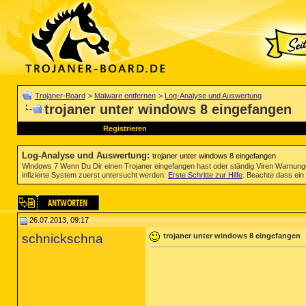
Trojaner-Board
>
Malware entfernen
>
Log-Analyse und Auswertung
trojaner unter windows 8 eingefangen
Registrieren
Log-Analyse und Auswertung
:
trojaner unter windows 8 eingefangen
Windows 7 Wenn Du Dir einen Trojaner eingefangen hast oder ständig Viren Warnun
infizierte System zuerst untersucht werden:
Erste Schritte zur Hilfe
. Beachte dass ein 
26.07.2013, 09:17
schnickschna
trojaner unter windows 8 eingefangen