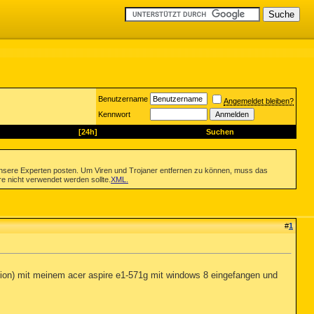
Benutzername
Angemeldet bleiben?
Kennwort
[24h]
Suchen
nsere Experten posten. Um Viren und Trojaner entfernen zu können, muss das
re nicht verwendet werden sollte.
XML
.
#
1
ection) mit meinem acer aspire e1-571g mit windows 8 eingefangen und