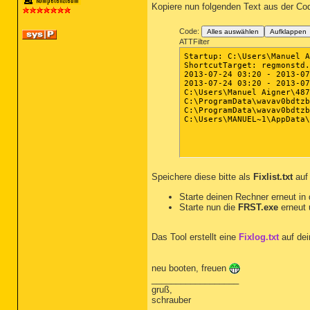
Kopiere nun folgenden Text aus der Co
Code:
Alles auswählen
Aufklappen
ATTFilter
Startup: C:\Users\Manuel A
ShortcutTarget: regmonstd.
2013-07-24 03:20 - 2013-07
2013-07-24 03:20 - 2013-07
C:\Users\Manuel Aigner\487
C:\ProgramData\wavav0bdtzb
C:\ProgramData\wavav0bdtzb
C:\Users\MANUEL~1\AppData\
Speichere diese bitte als
Fixlist.txt
auf
Starte deinen Rechner erneut in 
Starte nun die
FRST.exe
erneut 
Das Tool erstellt eine
Fixlog.txt
auf dei
neu booten, freuen
__________________
gruß,
schrauber