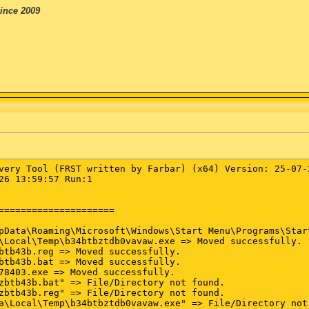
ince 2009
very Tool (FRST written by Farbar) (x64) Version: 25-07-2
26 13:59:57 Run:1

=====================

pData\Roaming\Microsoft\Windows\Start Menu\Programs\Star
\Local\Temp\b34btbztdb0vavaw.exe => Moved successfully.

btb43b.reg => Moved successfully.

btb43b.bat => Moved successfully.

78403.exe => Moved successfully.

zbtb43b.bat" => File/Directory not found.

zbtb43b.reg" => File/Directory not found.

a\Local\Temp\b34btbztdb0vavaw.exe" => File/Directory not 