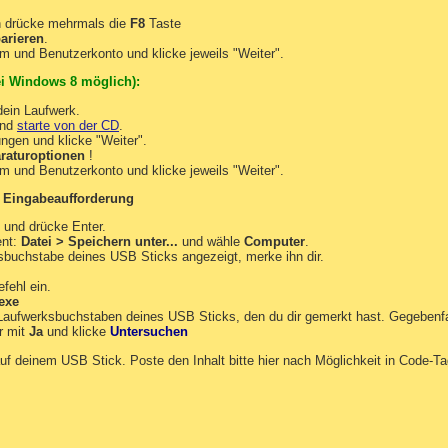
 drücke mehrmals die
F8
Taste
arieren
.
m und Benutzerkonto und klicke jeweils "Weiter".
i Windows 8 möglich):
ein Laufwerk.
und
starte von der CD
.
ngen und klicke "Weiter".
raturoptionen
!
m und Benutzerkonto und klicke jeweils "Weiter".
:
Eingabeaufforderung
 und drücke Enter.
ent:
Datei > Speichern unter...
und wähle
Computer
.
ksbuchstabe deines USB Sticks angezeigt, merke ihn dir.
fehl ein.
.exe
 Laufwerksbuchstaben deines USB Sticks, den du dir gemerkt hast. Gegebenf
r mit
Ja
und klicke
Untersuchen
uf deinem USB Stick. Poste den Inhalt bitte hier nach Möglichkeit in Code-Ta