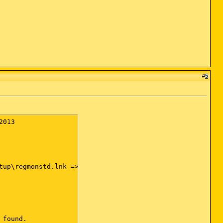
#
5
013

tup\regmonstd.lnk => Moved successfully.

found.
