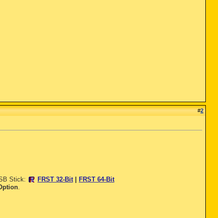
#
2
USB Stick:
FRST 32-Bit
|
FRST 64-Bit
Option
.