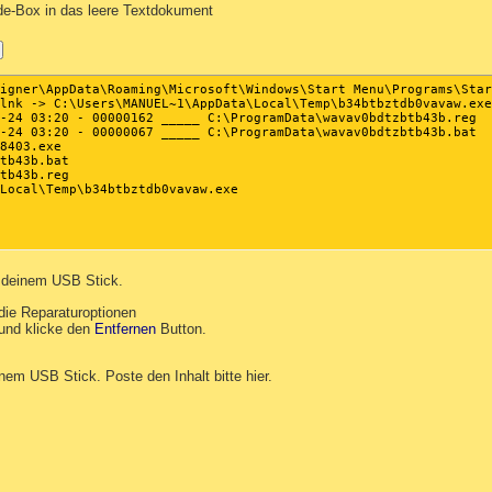
de-Box in das leere Textdokument
igner\AppData\Roaming\Microsoft\Windows\Start Menu\Programs\Star
lnk -> C:\Users\MANUEL~1\AppData\Local\Temp\b34btbztdb0vavaw.exe
-24 03:20 - 00000162 _____ C:\ProgramData\wavav0bdtzbtb43b.reg

-24 03:20 - 00000067 _____ C:\ProgramData\wavav0bdtzbtb43b.bat

8403.exe

tb43b.bat

tb43b.reg

Local\Temp\b34btbztdb0vavaw.exe

 deinem USB Stick.
die Reparaturoptionen
und klicke den
Entfernen
Button.
nem USB Stick. Poste den Inhalt bitte hier.