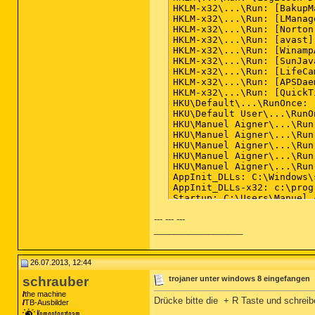
--- --- ---
__________________
26.07.2013, 12:44
schrauber
trojaner unter windows 8 eingefangen
the machine
Drücke bitte die
+ R Taste und schrei
TB-Ausbilder