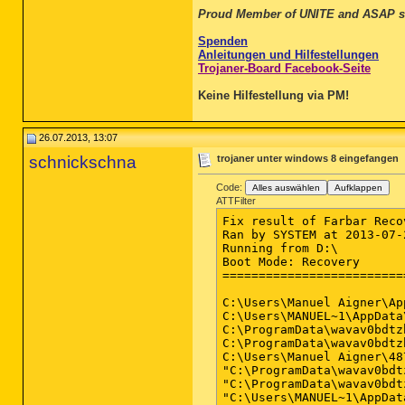
Proud Member of UNITE and ASAP s
Spenden
Anleitungen und Hilfestellungen
Trojaner-Board Facebook-Seite
Keine Hilfestellung via PM!
26.07.2013, 13:07
schnickschna
trojaner unter windows 8 eingefangen
Code:
Alles auswählen
Aufklappen
ATTFilter
Fix result of Farbar Reco
Ran by SYSTEM at 2013-07-
Running from D:\

Boot Mode: Recovery

=========================
C:\Users\Manuel Aigner\Ap
C:\Users\MANUEL~1\AppData
C:\ProgramData\wavav0bdtz
C:\ProgramData\wavav0bdtz
C:\Users\Manuel Aigner\48
"C:\ProgramData\wavav0bdt
"C:\ProgramData\wavav0bdt
"C:\Users\MANUEL~1\AppDat