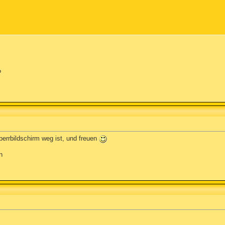
?
errbildschirm weg ist, und freuen
n