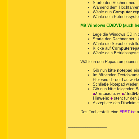
Starte den Rechner neu.
Während dem Hochfahren
Wähle nun
Computer rep
Wähle dein Betriebssyste
Mit Windows CD/DVD (auch be
Lege die Windows CD in d
Starte den Rechner neu 
Wähle die Spracheinstellu
Klicke auf
Computerrepa
Wähle dein Betriebssyste
Wähle in den Reparaturoptionen
Gib nun bitte
notepad
ein
Im öffnenden Textdokum
Hier wird dir der Laufwer
Schließe Notepad wieder
Gib nun bitte folgenden Be
e
:\frst.exe
bzw.
e
:\frst64
Hinweis:
e
steht für den
Akzeptiere den Disclaime
Das Tool erstellt eine
FRST.txt
a
__________________