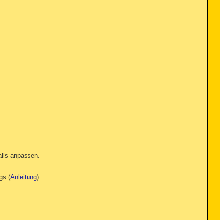
alls anpassen.
gs (
Anleitung
).