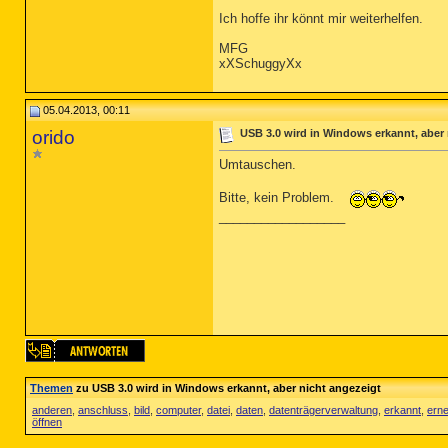
Ich hoffe ihr könnt mir weiterhelfen.
MFG
xXSchuggyXx
05.04.2013, 00:11
orido
USB 3.0 wird in Windows erkannt, aber 
Umtauschen.
Bitte, kein Problem.
__________________
Themen
zu USB 3.0 wird in Windows erkannt, aber nicht angezeigt
anderen
,
anschluss
,
bild
,
computer
,
datei
,
daten
,
datenträgerverwaltung
,
erkannt
,
erne
öffnen