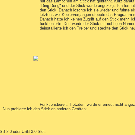
nur das Lämpchen am Stick hat gebrannt. Kurz darauf 
"Ding-Dong" und der Stick wurde angezeigt. Ich forma
den Stick. Danach löschte ich sie wieder und führte 
letzten zwei Kopiervorgängen stoppte das Programm m
Danach hatte ich keinen Zugriff auf den Stick mehr. Ic
funktionierte. Dort wurde der Stick mit richtigen Name
deinstallierte ich den Treiber und steckte den Stick neu
Funktionsbereit. Trotzdem wurde er erneut nicht angez
t. Nun probierte ich den Stick an anderen Geräten:
SB 2.0 oder USB 3.0 Slot.