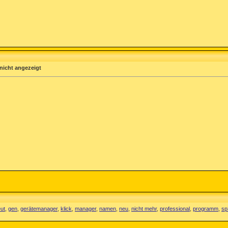
nicht angezeigt
ut
,
gen
,
gerätemanager
,
klick
,
manager
,
namen
,
neu
,
nicht mehr
,
professional
,
programm
,
sp