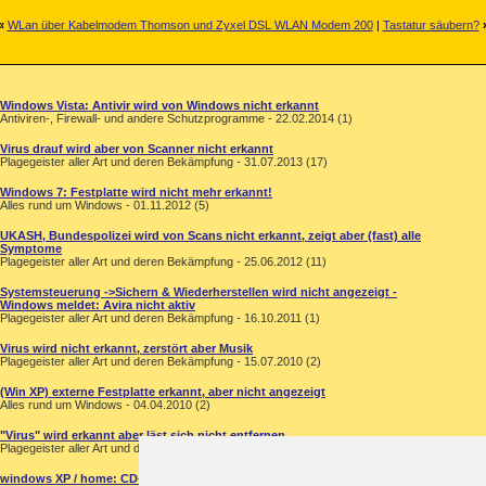
«
WLan über Kabelmodem Thomson und Zyxel DSL WLAN Modem 200
|
Tastatur säubern?
Windows Vista: Antivir wird von Windows nicht erkannt
Antiviren-, Firewall- und andere Schutzprogramme - 22.02.2014 (1)
Virus drauf wird aber von Scanner nicht erkannt
Plagegeister aller Art und deren Bekämpfung - 31.07.2013 (17)
Windows 7: Festplatte wird nicht mehr erkannt!
Alles rund um Windows - 01.11.2012 (5)
UKASH, Bundespolizei wird von Scans nicht erkannt, zeigt aber (fast) alle
Symptome
Plagegeister aller Art und deren Bekämpfung - 25.06.2012 (11)
Systemsteuerung ->Sichern & Wiederherstellen wird nicht angezeigt -
Windows meldet: Avira nicht aktiv
Plagegeister aller Art und deren Bekämpfung - 16.10.2011 (1)
Virus wird nicht erkannt, zerstört aber Musik
Plagegeister aller Art und deren Bekämpfung - 15.07.2010 (2)
(Win XP) externe Festplatte erkannt, aber nicht angezeigt
Alles rund um Windows - 04.04.2010 (2)
"Virus" wird erkannt aber läst sich nicht entfernen
Plagegeister aller Art und deren Bekämpfung - 09.02.2007 (6)
windows XP / home: CD-laufwerk wird nicht mehr erkannt