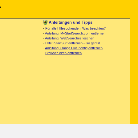
»
Anleitungen und Tipps
-
Für alle Hilfesuchenden! Was beachten?
-
Anleitung: MyStartSearch.com entfernen
-
Anleitung: WebSearches löschen
-
Hilfe: iStartSurf entfernen – so gehts!
-
Anleitung: Omiga Plus richtig entfernen
-
Browser Viren entfernen