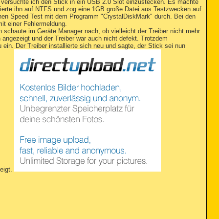
versuchte ich den Stick in ein USB 2.0 Slot einzustecken. Es machte
tierte ihn auf NTFS und zog eine 1GB große Datei aus Testzwecken auf
einen Speed Test mit dem Programm "CrystalDiskMark" durch. Bei den
it einer Fehlermeldung.
h schaute im Geräte Manager nach, ob vielleicht der Treiber nicht mehr
n angezeigt und der Treiber war auch nicht defekt. Trotzdem
 ein. Der Treiber installierte sich neu und sagte, der Stick sei nun
eigt.