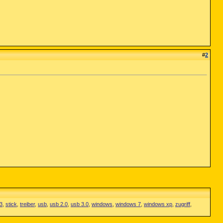
#
2
3
,
stick
,
treiber
,
usb
,
usb 2.0
,
usb 3.0
,
windows
,
windows 7
,
windows xp
,
zugriff
,