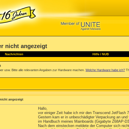
r nicht angezeigt
Nachrichten
Hilfe
/
NUB
t
iber usw. Bitte alle relevanten Angaben zur Hardware machen.
Welche Hardware habe ich?
Th
nicht angezeigt
Hallo,
vor einiger Zeit habe ich mir den Transcend JetFlash 
Gestern kam er in unbeschädigter Verpackung an und 
im Handbuch meines Mainboards (Gigabyte Z68AP-D3 re
Nach dem einstecken meldete der Computer sich nicht