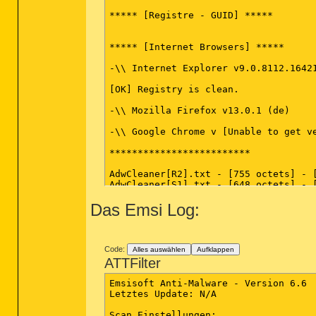
***** [Registre - GUID] *****

***** [Internet Browsers] *****

-\\ Internet Explorer v9.0.8112.16421
[OK] Registry is clean.

-\\ Mozilla Firefox v13.0.1 (de)

-\\ Google Chrome v [Unable to get ve
*************************

AdwCleaner[R2].txt - [755 octets] - [
AdwCleaner[S1].txt - [648 octets] - [
Das Emsi Log:
########## EOF - C:\AdwCleaner[S1].tx
Code:
Alles auswählen
Aufklappen
ATTFilter
Emsisoft Anti-Malware - Version 6.6

Letztes Update: N/A

Scan Einstellungen:
