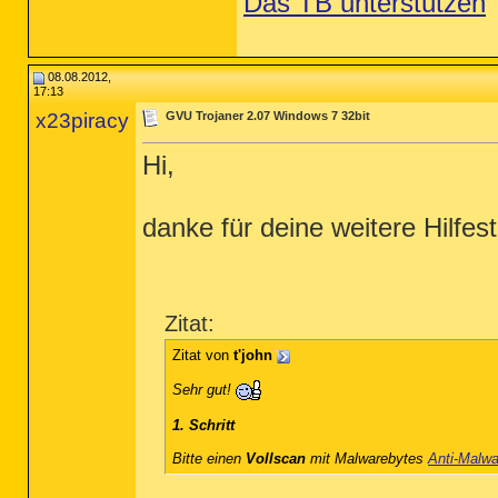
Das TB unterstützen
08.08.2012,
17:13
x23piracy
GVU Trojaner 2.07 Windows 7 32bit
Hi,
danke für deine weitere Hilfest
Zitat:
Zitat von
t'john
Sehr gut!
1. Schritt
Bitte einen
Vollscan
mit Malwarebytes
Anti-Malwa