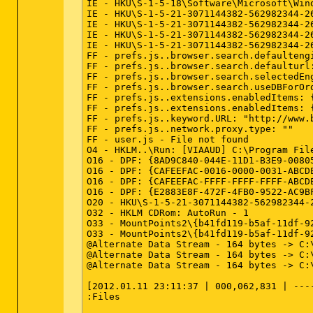
IE - HKU\S-1-5-18\Software\Microsoft\Win
IE - HKU\S-1-5-21-3071144382-562982344-2
IE - HKU\S-1-5-21-3071144382-562982344-2
IE - HKU\S-1-5-21-3071144382-562982344-2
IE - HKU\S-1-5-21-3071144382-562982344-2
FF - prefs.js..browser.search.defaultengi
FF - prefs.js..browser.search.defaulturl
FF - prefs.js..browser.search.selectedEng
FF - prefs.js..browser.search.useDBForOrd
FF - prefs.js..extensions.enabledItems: 
FF - prefs.js..extensions.enabledItems: 
FF - prefs.js..keyword.URL: "http://www.b
FF - prefs.js..network.proxy.type: "" 

FF - user.js - File not found 

O4 - HKLM..\Run: [VIAAUD] C:\Program Fil
O16 - DPF: {8AD9C840-044E-11D1-B3E9-0080
O16 - DPF: {CAFEEFAC-0016-0000-0031-ABCD
O16 - DPF: {CAFEEFAC-FFFF-FFFF-FFFF-ABCD
O16 - DPF: {E2883E8F-472F-4FB0-9522-AC9B
O20 - HKU\S-1-5-21-3071144382-562982344-
O32 - HKLM CDRom: AutoRun - 1 

O33 - MountPoints2\{b41fd119-b5af-11df-92
O33 - MountPoints2\{b41fd119-b5af-11df-9
@Alternate Data Stream - 164 bytes -> C:
@Alternate Data Stream - 164 bytes -> C:
@Alternate Data Stream - 164 bytes -> C:
[2012.01.11 23:11:37 | 000,062,831 | ---
:Files
