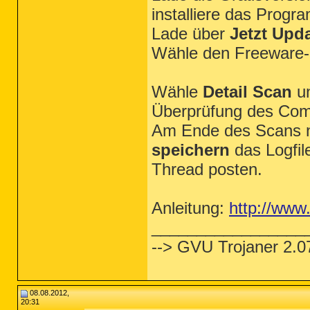
installiere das Progr
Lade über
Jetzt Upd
Wähle den Freeware
Wähle
Detail Scan
un
Überprüfung des Com
Am Ende des Scans ni
speichern
das Logfil
Thread posten.
Anleitung:
http://www
_________________
--> GVU Trojaner 2.0
08.08.2012,
20:31