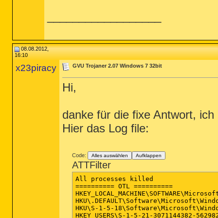
__________________
08.08.2012,
16:10
x23piracy
GVU Trojaner 2.07 Windows 7 32bit
Hi,
danke für die fixe Antwort, ic
Hier das Log file:
Code:
Alles auswählen
Aufklappen
ATTFilter
All processes killed

========== OTL ==========

HKEY_LOCAL_MACHINE\SOFTWARE\Microsof
HKU\.DEFAULT\Software\Microsoft\Wind
HKU\S-1-5-18\Software\Microsoft\Wind
HKEY_USERS\S-1-5-21-3071144382-56298