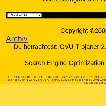
Copyright ©200
Archiv
Du betrachtest: GVU Trojaner 2
Search Engine Optimization 
1
2
3
4
5
6
7
8
9
10
11
12
13
14
15
16
17
18
19
20
21
22
23
24
25
26
27
28
29
30
31
3
66
67
68
69
70
71
72
73
74
75
76
77
78
79
80
81
82
83
84
85
86
87
88
89
90
91
92
9
120
121
122
123
1