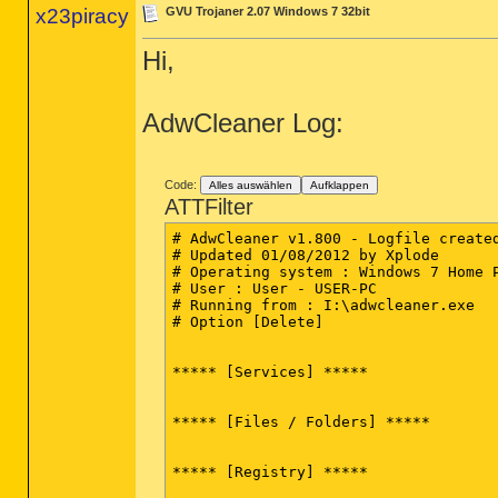
x23piracy
GVU Trojaner 2.07 Windows 7 32bit
Hi,
AdwCleaner Log:
Code:
Alles auswählen
Aufklappen
ATTFilter
# AdwCleaner v1.800 - Logfile created
# Updated 01/08/2012 by Xplode

# Operating system : Windows 7 Home P
# User : User - USER-PC

# Running from : I:\adwcleaner.exe

# Option [Delete]

***** [Services] *****

***** [Files / Folders] *****

***** [Registry] *****
