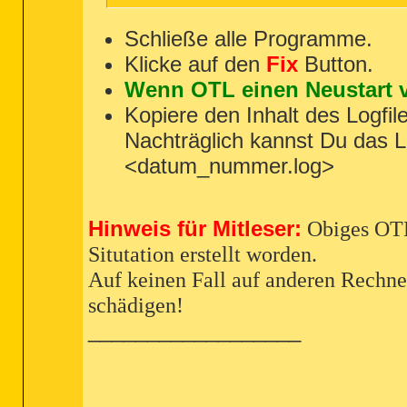
ipconfig /flushdns /c

:Commands

Schließe alle Programme.
[purity]

Klicke auf den
Fix
Button.
[emptytemp]

[emptyflash]

Wenn OTL einen Neustart ve
Kopiere den Inhalt des Logfile
Nachträglich kannst Du das L
<datum_nummer.log>
Hinweis für Mitleser:
Obiges OTL-
Situtation erstellt worden.
Auf keinen Fall auf anderen Rechn
schädigen!
__________________