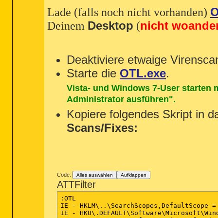
Lade (falls noch nicht vorhanden)
Deinem
Desktop
(
nicht woander
Deaktiviere etwaige Virensca
Starte die
OTL.exe
.
Vista- und Windows 7-User starten 
Administrator ausführen".
Kopiere folgendes Skript in d
Scans/Fixes:
Code:
Alles auswählen
Aufklappen
ATTFilter
:OTL

IE - HKLM\..\SearchScopes,DefaultScope = 
IE - HKU\.DEFAULT\Software\Microsoft\Win