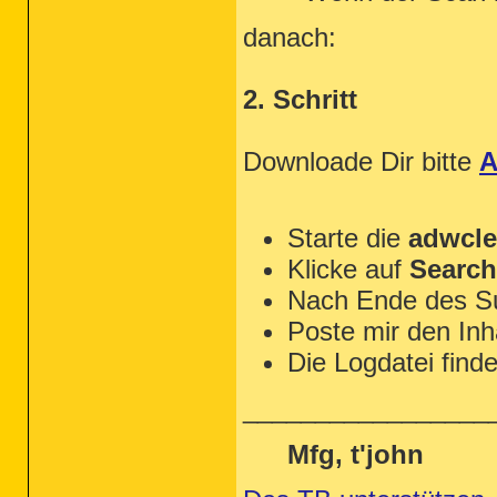
[EMPTYFLASH]

danach:
User: All Users

User: Default

2. Schritt
User: Default User

User: Public

Downloade Dir bitte
A
User: User

->Flash cache emptied: 0 bytes

Total Flash Files Cleaned = 0,00 mb

Starte die
adwcle
Klicke auf
Search
OTL by OldTimer - Version 3.2.56.0 lo
Nach Ende des Suc
Files\Folders moved on Reboot...

Poste mir den Inh
PendingFileRenameOperations files...

Die Logdatei find
Registry entries deleted on Reboot...
_________________
Mfg, t'john