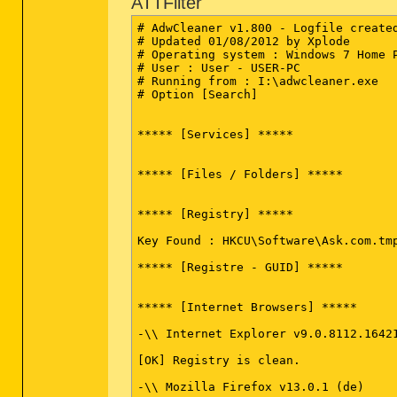
ATTFilter
========== Driver Services (All) ===
# AdwCleaner v1.800 - Logfile created
# Updated 01/08/2012 by Xplode

# Operating system : Windows 7 Home P
# User : User - USER-PC

# Running from : I:\adwcleaner.exe

# Option [Search]

***** [Services] *****

***** [Files / Folders] *****

***** [Registry] *****

Key Found : HKCU\Software\Ask.com.tmp
***** [Registre - GUID] *****

***** [Internet Browsers] *****

-\\ Internet Explorer v9.0.8112.16421
[OK] Registry is clean.

-\\ Mozilla Firefox v13.0.1 (de)
