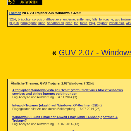
Themen
zu GVU Trojaner 2.07 Windows 7 32bit
32bit
,
bräuchte
,
corp./icp
,
dllhost.exe
,
entferne
,
entfernen
,
falle
,
fontcache
,
gvu trojane
plug-in
,
policyagent
,
scan
,
schannel.dll
,
sitze
,
tan
,
tante
,
troja
,
trojaner
,
vdeck.exe
,
win
«
GUV 2.07 - Window
Ähnliche Themen: GVU Trojaner 2.07 Windows 7 32bit
Alter laptop Windows vista sp2 32bit: (vermutlich)virus blockt Windows
services und einige Internet verbindungen
Log-Analyse und Auswertung - 04.11.2014 (3)
Interpol-Trojaner (ukash) auf Windows XP-Rechner (32Bit)
Plagegeister aller Art und deren Bekämpfung - 16.07.2014 (28)
Windows 8.1 32bit Email der Anwalt Ebay GmbH Anhang geöffnet ->
Trojaner?
Log-Analyse und Auswertung - 09.07.2014 (13)