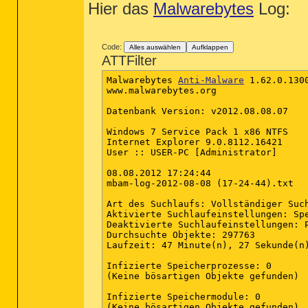
Hier das
Malwarebytes
Log:
Code:
Alles auswählen
Aufklappen
ATTFilter
Malwarebytes 
Anti-Malware
 1.62.0.1300
www.malwarebytes.org

Datenbank Version: v2012.08.08.07

Windows 7 Service Pack 1 x86 NTFS

Internet Explorer 9.0.8112.16421

User :: USER-PC [Administrator]

08.08.2012 17:24:44

mbam-log-2012-08-08 (17-24-44).txt

Art des Suchlaufs: Vollständiger Such
Aktivierte Suchlaufeinstellungen: Sp
Deaktivierte Suchlaufeinstellungen: P
Durchsuchte Objekte: 297763

Laufzeit: 47 Minute(n), 27 Sekunde(n)
Infizierte Speicherprozesse: 0

(Keine bösartigen Objekte gefunden)

Infizierte Speichermodule: 0

(Keine bösartigen Objekte gefunden)
