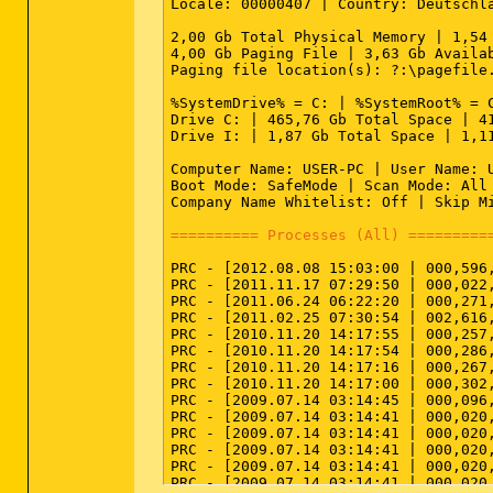
Locale: 00000407 | Country: Deutschla
2,00 Gb Total Physical Memory | 1,54 
4,00 Gb Paging File | 3,63 Gb Availab
Paging file location(s): ?:\pagefile.
%SystemDrive% = C: | %SystemRoot% = C
Drive C: | 465,76 Gb Total Space | 4
Drive I: | 1,87 Gb Total Space | 1,11
Computer Name: USER-PC | User Name: U
Boot Mode: SafeMode | Scan Mode: All 
Company Name Whitelist: Off | Skip M
========== Processes (All) =========
PRC - [2012.08.08 15:03:00 | 000,596
PRC - [2011.11.17 07:29:50 | 000,022
PRC - [2011.06.24 06:22:20 | 000,271
PRC - [2011.02.25 07:30:54 | 002,616
PRC - [2010.11.20 14:17:55 | 000,257
PRC - [2010.11.20 14:17:54 | 000,286
PRC - [2010.11.20 14:17:16 | 000,267
PRC - [2010.11.20 14:17:00 | 000,302
PRC - [2009.07.14 03:14:45 | 000,096
PRC - [2009.07.14 03:14:41 | 000,020
PRC - [2009.07.14 03:14:41 | 000,020
PRC - [2009.07.14 03:14:41 | 000,020
PRC - [2009.07.14 03:14:41 | 000,020
PRC - [2009.07.14 03:14:41 | 000,020