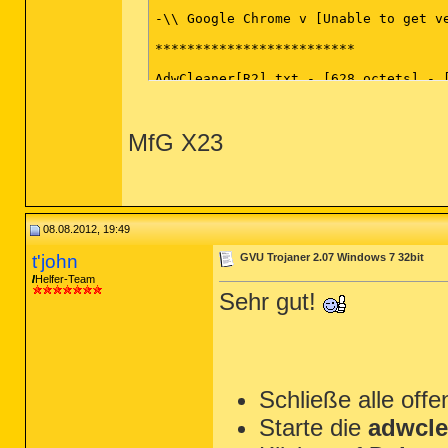
-\\ Google Chrome v [Unable to get ve
*************************

AdwCleaner[R2].txt - [628 octets] - [
########## EOF - C:\AdwCleaner[R2].tx
MfG X23
08.08.2012, 19:49
t'john
GVU Trojaner 2.07 Windows 7 32bit
Helfer-Team
Sehr gut!
Schließe alle of
Starte die
adwcle