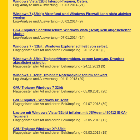
Windows Vista 32Bit Interpol-Trojaner, Österr.
Log-Analyse und Auswertung - 05.03.2014 (21)
Windows 7 (32bit): Virenfund und Windows Firewall kann nicht aktiviert
werden
Log-Analyse und Auswertung - 03.02.2014 (9)
BKA-Trojaner Sperrbildschirm Windows Vista (32bit) kein abgesicherter
Modus
Log-Analyse und Auswertung - 07.01.2014 (14)
Windows 7 - 32bit: Windows Explorer schließt von selbst.
Plagegeister aller Art und deren Bekämpfung - 20.12.2013 (6)
Windows 8: 32bit. Trojaner/Virenproblem, extrem langsam, Dropbox
aktualisiert ständig.
Plagegeister aller Art und deren Bekämpfung - 24.11.2013 (9)
Windows 7, 32Bit, Trojaner: Notebookbildschirm schwarz
Log-Analyse und Auswertung - 04.11.2013 (20)
GVU Trojaner Windows 7 32bit
Plagegeister aller Art und deren Bekämpfung - 05.09.2013 (28)
GVU-Trojaner - Windows XP 32Bit
Plagegeister aller Art und deren Bekämpfung - 04.07.2013 (39)
Laptop mit Windows Vista (32bit) infiziert mit JS/Agent.480412 (BKA-
Trojaner)
Plagegeister aller Art und deren Bekämpfung - 23.05.2013 (12)
GVU Trojaner Windows XP 32bit
Plagegeister aller Art und deren Bekämpfung - 08.03.2013 (15)