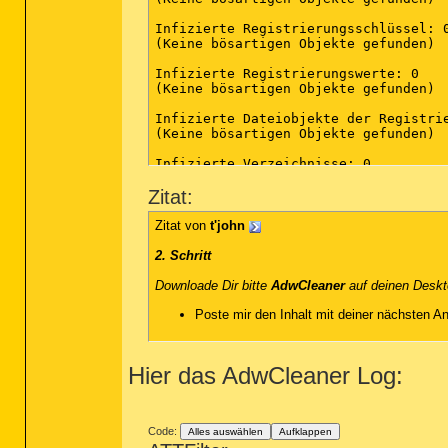
Infizierte Registrierungsschlüssel: 0
(Keine bösartigen Objekte gefunden)

Infizierte Registrierungswerte: 0

(Keine bösartigen Objekte gefunden)

Infizierte Dateiobjekte der Registrie
(Keine bösartigen Objekte gefunden)

Infizierte Verzeichnisse: 0

(Keine bösartigen Objekte gefunden)

Zitat:
Infizierte Dateien: 0

(Keine bösartigen Objekte gefunden)

Zitat von
t'john
(Ende)

2. Schritt
Downloade Dir bitte
AdwCleaner
auf deinen Deskt
Poste mir den Inhalt mit deiner nächsten An
Hier das AdwCleaner Log:
Code:
Alles auswählen
Aufklappen