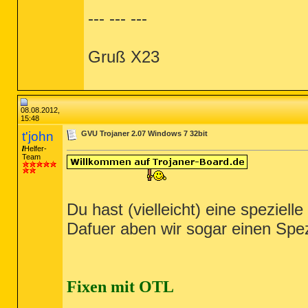
PRC - [2009.07.14 03:14:41 | 000,020
--- --- ---
PRC - [2009.07.14 03:14:41 | 000,020
PRC - [2009.07.14 03:14:39 | 000,069
PRC - [2009.07.14 03:14:36 | 000,259
PRC - [2009.07.14 03:14:16 | 000,008
Gruß X23
PRC - [2009.07.14 03:14:16 | 000,006
========== Modules (All) ==========
MOD - [2012.08.08 15:03:00 | 000,596
08.08.2012,
15:48
t'john
GVU Trojaner 2.07 Windows 7 32bit
Helfer-
Team
Du hast (vielleicht) eine speziell
Dafuer aben wir sogar einen Spez
Fixen mit OTL