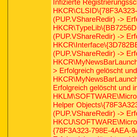
Infizierte Registrierungssc
HKCR\CLSID\{78F3A323
(PUP.VShareRedir) -> Erfo
HKCR\TypeLib\{BB7256
(PUP.VShareRedir) -> Erfo
HKCR\Interface\{3D782
(PUP.VShareRedir) -> Erfo
HKCR\MyNewsBarLauncher
> Erfolgreich gelöscht und
HKCR\MyNewsBarLaunche
Erfolgreich gelöscht und i
HKLM\SOFTWARE\Microsof
Helper Objects\{78F3A
(PUP.VShareRedir) -> Erfo
HKCU\SOFTWARE\Microsof
{78F3A323-798E-4AEA-9