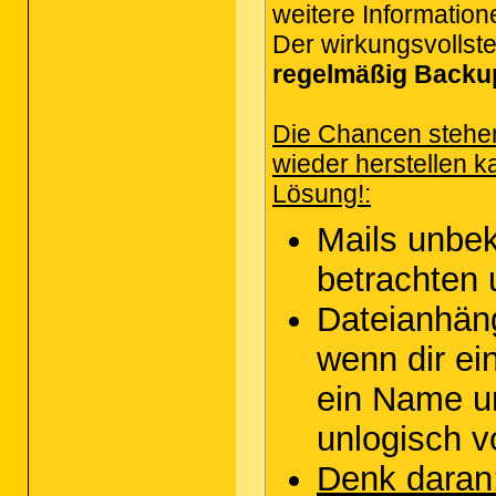
weitere Information
Der wirkungsvollste
regelmäßig Backu
Die Chancen stehen 
wieder herstellen k
Lösung!:
Mails unbe
betrachten 
Dateianhäng
wenn dir ei
ein Name un
unlogisch 
Denk daran: