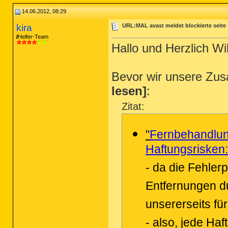
14.06.2012, 08:29
kira
URL:MAL avast meldet blockierte seite
Helfer-Team
Hallo und Herzlich W
Bevor wir unsere Zu
lesen]
:
Zitat:
"
Fernbehandlun
Haftungsrisken:
- da die Fehle
Entfernungen du
unsererseits fü
- also, jede Ha