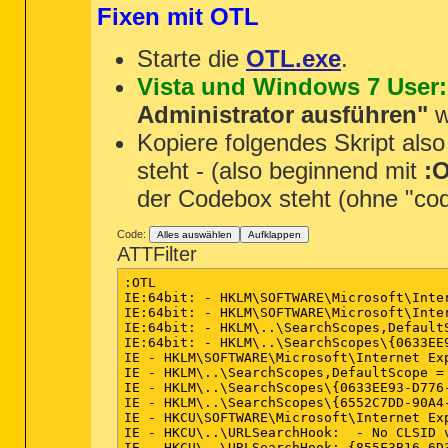
========== HKEY_LOCAL_MACHINE Unins
DRV:
64bit:
 - (b06bdrv) -- C:\Windows
Fixen mit OTL
DRV:
64bit:
 - (b57nd60a) -- C:\Window
DRV:
64bit:
 - (hcw85cir) -- C:\Window
DRV:
64bit:
 - (GEARAspiWDM) -- C:\Win
Starte die
OTL.exe
.
DRV - (WIMMount) -- C:\Windows\SysWO
Vista und Windows 7 User:
Administrator ausführen"
w
========== Standard Registry (SafeL
Kopiere folgendes Skript als
========== Internet Explorer ======
steht - (also beginnend mit
:
IE:
64bit:
 - HKLM\SOFTWARE\Microsoft\
der Codebox steht (ohne "cod
IE:
64bit:
 - HKLM\SOFTWARE\Microsoft\
IE:
64bit:
 - HKLM\..\SearchScopes,Def
IE:
64bit:
 - HKLM\..\SearchScopes\{0
Code:
Alles auswählen
Aufklappen
IE - HKLM\SOFTWARE\Microsoft\Interne
ATTFilter
IE - HKLM\SOFTWARE\Microsoft\Interne
IE - HKLM\SOFTWARE\Microsoft\Interne
:OTL

IE - HKLM\..\SearchScopes,DefaultSco
IE:64bit: - HKLM\SOFTWARE\Microsoft\Inte
IE - HKLM\..\SearchScopes\{0633EE93
IE:64bit: - HKLM\SOFTWARE\Microsoft\Inte
IE - HKLM\..\SearchScopes\{6552C7DD
IE:64bit: - HKLM\..\SearchScopes,Default
IE:64bit: - HKLM\..\SearchScopes\{0633EE
IE - HKCU\SOFTWARE\Microsoft\Interne
IE - HKLM\SOFTWARE\Microsoft\Internet Ex
IE - HKCU\SOFTWARE\Microsoft\Interne
IE - HKLM\..\SearchScopes,DefaultScope = 
IE - HKCU\..\URLSearchHook:  - No CL
IE - HKLM\..\SearchScopes\{0633EE93-D776
IE - HKCU\..\URLSearchHook: {0EBBBE4
IE - HKLM\..\SearchScopes\{6552C7DD-90A4
IE - HKCU\..\URLSearchHook: {855F3B1
IE - HKCU\SOFTWARE\Microsoft\Internet Ex
IE - HKCU\..\SearchScopes,DefaultSco
IE - HKCU\..\URLSearchHook:  - No CLSID v
IE - HKCU\..\SearchScopes\{6552C7DD
IE - HKCU\..\URLSearchHook: {855F3B16-6D