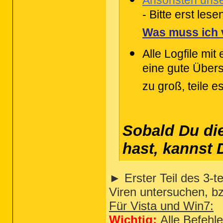
- Bitte erst les
Was muss ich 
Alle Logfile mi
eine gute Übersi
zu groß, teile e
Sobald Du di
hast, kannst
► Erster Teil des 3-t
Viren untersuchen, b
Für Vista und Win7:
Wichtig:
Alle Befehle