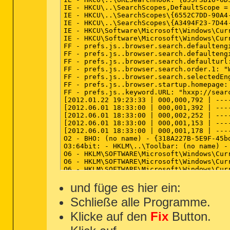
IE - HKCU\..\SearchScopes\{A3494F23-
IE - HKCU\..\SearchScopes,DefaultScope = 
IE - HKCU\Software\Microsoft\Windows
IE - HKCU\..\SearchScopes\{6552C7DD-90A4
IE - HKCU\Software\Microsoft\Windows
IE - HKCU\..\SearchScopes\{A3494F23-7D44
IE - HKCU\Software\Microsoft\Windows\Cur
========== FireFox ==========
IE - HKCU\Software\Microsoft\Windows\Cur
FF - prefs.js..browser.search.defaultengi
FF - prefs.js..browser.search.defaul
FF - prefs.js..browser.search.defaultengi
FF - prefs.js..browser.search.defaul
FF - prefs.js..browser.search.defaulturl
FF - prefs.js..browser.search.defaul
FF - prefs.js..browser.search.order.1: "W
FF - prefs.js..browser.search.order.
FF - prefs.js..browser.search.selectedEng
FF - prefs.js..browser.search.select
FF - prefs.js..browser.startup.homepage: 
FF - prefs.js..browser.startup.homep
FF - prefs.js..keyword.URL: "hxxp://sear
FF - prefs.js..keyword.URL: "hxxp://
[2012.01.22 19:23:33 | 000,000,792 | ---
FF - prefs.js..network.proxy.type: 0
[2012.06.01 18:33:00 | 000,001,392 | ---
FF - user.js - File not found

[2012.06.01 18:33:00 | 000,002,252 | ---
[2012.06.01 18:33:00 | 000,001,153 | ---
FF:
64bit:
 - HKLM\Software\MozillaPl
[2012.06.01 18:33:00 | 000,001,178 | ---
FF:
64bit:
 - HKLM\Software\MozillaPl
O2 - BHO: (no name) - {318A227B-5E9F-45b
FF:
64bit:
 - HKLM\Software\MozillaPl
O3:64bit: - HKLM\..\Toolbar: (no name) - 
FF - HKLM\Software\MozillaPlugins\@a
O6 - HKLM\SOFTWARE\Microsoft\Windows\Cur
FF - HKLM\Software\MozillaPlugins\@A
O6 - HKLM\SOFTWARE\Microsoft\Windows\Cur
FF - HKLM\Software\MozillaPlugins\@A
O6 - HKLM\SOFTWARE\Microsoft\Windows\Cur
FF - HKLM\Software\MozillaPlugins\@
O6 - HKLM\SOFTWARE\Microsoft\Windows\Cur
FF - HKLM\Software\MozillaPlugins\@
@Alternate Data Stream - 129 bytes -> C:\
und füge es hier ein:
FF - HKLM\Software\MozillaPlugins\@j
@Alternate Data Stream - 118 bytes -> C:\
FF - HKLM\Software\MozillaPlugins\@m
Schließe alle Programme.
FF - HKLM\Software\MozillaPlugins\@
:Files

FF - HKLM\Software\MozillaPlugins\@m
Klicke auf den
Fix
Button.
ipconfig /flushdns /c

FF - HKLM\Software\MozillaPlugins\@
:Commands

FF - HKLM\Software\MozillaPlugins\@