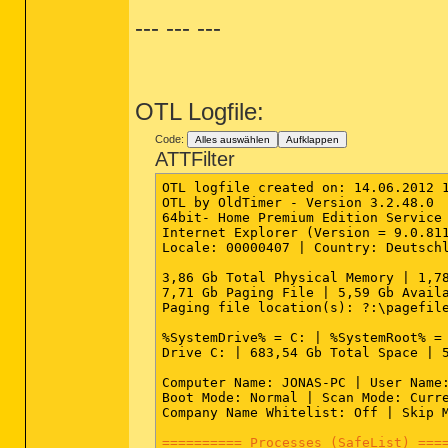
batfile [open] -- "%1" %*

--- --- ---
cmdfile [open] -- "%1" %*

comfile [open] -- "%1" %*

exefile [open] -- "%1" %*

helpfile [open] -- Reg Error: Key er
htmlfile [edit] -- Reg Error: Key er
htmlfile [print] -- rundll32.exe %wi
OTL Logfile:
inffile [install] -- %SystemRoot%\Sy
InternetShortcut [open] -- "C:\Windo
Code:
InternetShortcut [print] -- "C:\Wind
Alles auswählen
Aufklappen
ATTFilter
piffile [open] -- "%1" %*

regfile [merge] -- Reg Error: Key er
scrfile [config] -- "%1"

OTL logfile created on: 14.06.2012 1
scrfile [install] -- rundll32.exe de
OTL by OldTimer - Version 3.2.48.0  
scrfile [open] -- "%1" /S

64bit- Home Premium Edition Service 
txtfile [edit] -- Reg Error: Key err
Internet Explorer (Version = 9.0.811
Unknown [openas] -- %SystemRoot%\sys
Locale: 00000407 | Country: Deutschl
Directory [cmd] -- cmd.exe /s /k pus
Directory [find] -- %SystemRoot%\Exp
3,86 Gb Total Physical Memory | 1,78
Folder [open] -- %SystemRoot%\Explor
7,71 Gb Paging File | 5,59 Gb Availa
Folder [explore] -- Reg Error: Value
Paging file location(s): ?:\pagefile
Drive [find] -- %SystemRoot%\Explore
%SystemDrive% = C: | %SystemRoot% = 
[HKEY_LOCAL_MACHINE\SOFTWARE\Classes
Drive C: | 683,54 Gb Total Space | 5
batfile [open] -- "%1" %*

cmdfile [open] -- "%1" %*

Computer Name: JONAS-PC | User Name:
comfile [open] -- "%1" %*

Boot Mode: Normal | Scan Mode: Curre
cplfile [cplopen] -- %SystemRoot%\Sy
Company Name Whitelist: Off | Skip M
exefile [open] -- "%1" %*

helpfile [open] -- Reg Error: Key er
========== Processes (SafeList) ===