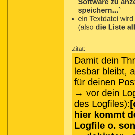
Software zu anze
speichern...`
ein Textdatei wird
(also
die Liste a
Zitat:
Damit dein Thr
lesbar bleibt,
für deinen Pos
→ vor dein Lo
des Logfiles):
[
hier kommt de
Logfile o. so