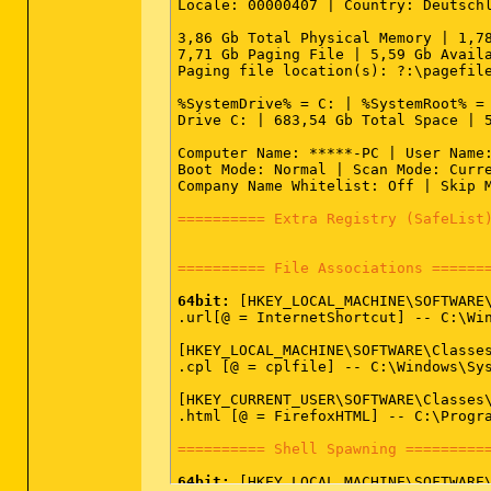
Locale: 00000407 | Country: Deutschl
3,86 Gb Total Physical Memory | 1,78
7,71 Gb Paging File | 5,59 Gb Availa
Paging file location(s): ?:\pagefile
%SystemDrive% = C: | %SystemRoot% = 
Drive C: | 683,54 Gb Total Space | 5
Computer Name: *****-PC | User Name:
Boot Mode: Normal | Scan Mode: Curre
Company Name Whitelist: Off | Skip M
========== Extra Registry (SafeList
========== File Associations ======
64bit:
 [HKEY_LOCAL_MACHINE\SOFTWARE\
.url[@ = InternetShortcut] -- C:\Win
[HKEY_LOCAL_MACHINE\SOFTWARE\Classes
.cpl [@ = cplfile] -- C:\Windows\Sys
[HKEY_CURRENT_USER\SOFTWARE\Classes\
.html [@ = FirefoxHTML] -- C:\Progra
========== Shell Spawning =========
64bit:
 [HKEY_LOCAL_MACHINE\SOFTWARE\