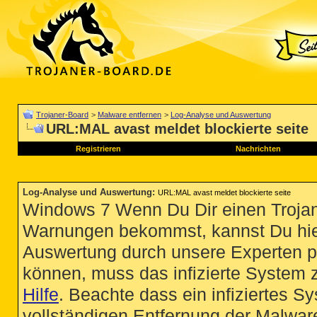
Trojaner-Board
>
Malware entfernen
>
Log-Analyse und Auswertung
URL:MAL avast meldet blockierte seite
Registrieren
Nachrichten
Log-Analyse und Auswertung
:
URL:MAL avast meldet blockierte seite
Windows 7 Wenn Du Dir einen Trojan
Warnungen bekommst, kannst Du hie
Auswertung durch unsere Experten p
können, muss das infizierte System 
Hilfe
. Beachte dass ein infiziertes S
vollständigen Entfernung der Malware